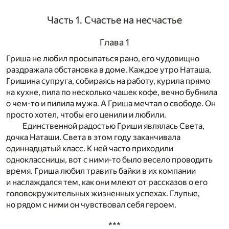
Часть 1. Счастье на несчастье
Глава 1
Гриша не любил просыпаться рано, его чудовищно
раздражала обстановка в доме. Каждое утро Наташа,
Гришина супруга, собираясь на работу, курила прямо
на кухне, пила по несколько чашек кофе, вечно бубнила
о чем-то и пилила мужа. А Гриша мечтал о свободе. Он
просто хотел, чтобы его ценили и любили.
Единственной радостью Гриши являлась Света,
дочка Наташи. Света в этом году заканчивала
одиннадцатый класс. К ней часто приходили
одноклассницы, вот с ними-то было весело проводить
время. Гриша любил травить байки в их компании
и наслаждался тем, как они млеют от рассказов о его
головокружительных жизненных успехах. Глупые,
но рядом с ними он чувствовал себя героем.
***