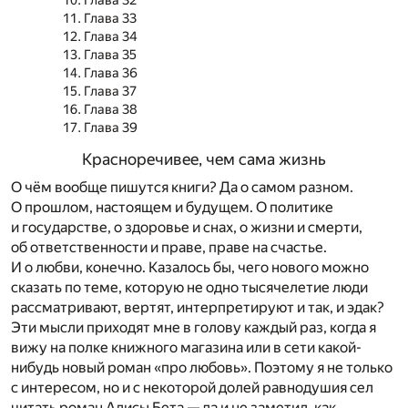
Глава 32
Глава 33
Глава 34
Глава 35
Глава 36
Глава 37
Глава 38
Глава 39
Красноречивее, чем сама жизнь
О чём вообще пишутся книги? Да о самом разном.
О прошлом, настоящем и будущем. О политике
и государстве, о здоровье и снах, о жизни и смерти,
об ответственности и праве, праве на счастье.
И о любви, конечно. Казалось бы, чего нового можно
сказать по теме, которую не одно тысячелетие люди
рассматривают, вертят, интерпретируют и так, и эдак?
Эти мысли приходят мне в голову каждый раз, когда я
вижу на полке книжного магазина или в сети какой-
нибудь новый роман «про любовь». Поэтому я не только
с интересом, но и с некоторой долей равнодушия сел
читать роман Алисы Бета — да и не заметил, как