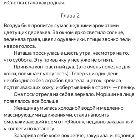
и Светка стала как родная.
Глава 2
Воздух был пропитан сумасшедшими ароматами
цветущих деревьев. За окном ярко светило солнце,
зеленела трава, цвели одуванчики, птицы звонко пели
на все голоса.
Наташа проснулась в шесть утра, несмотря на то,
что суббота. Эту привычку у нее уже не отнять.
Приняла контрастный душ (это очень полезно для
кожи, повышает упругость). Теперь ни один день
не обходился без скрабов для тела, щеток, кремов,
подтягивающих кожу, и обертываний в стретч — пленку.
Она посмотрела на себя в зеркало. Морщин на лице
появлялось все больше.
Женщина умылась холодной водой и медленно,
массирующими движениями, стала наносить
омолаживающий крем от «Эйвон», недавно заказанный
у коллеги по каталогу.
Заварила себе кофе покрепче, закурила, и, подойдя