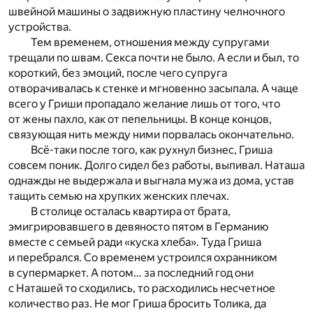
швейной машины о задвижную пластину челночного
устройства.
Тем временем, отношения между супругами
трещали по швам. Секса почти не было. А если и был, то
короткий, без эмоций, после чего супруга
отворачивалась к стенке и мгновенно засыпала. А чаще
всего у Гриши пропадало желание лишь от того, что
от жены пахло, как от пепельницы. В конце концов,
связующая нить между ними порвалась окончательно.
Всё-таки после того, как рухнул бизнес, Гриша
совсем поник. Долго сидел без работы, выпивал. Наташа
однажды не выдержала и выгнала мужа из дома, устав
тащить семью на хрупких женских плечах.
В столице осталась квартира от брата,
эмигрировавшего в девяносто пятом в Германию
вместе с семьей ради «куска хлеба». Туда Гриша
и перебрался. Со временем устроился охранником
в супермаркет. А потом… за последний год они
с Наташей то сходились, то расходились несчетное
количество раз. Не мог Гриша бросить Толика, да