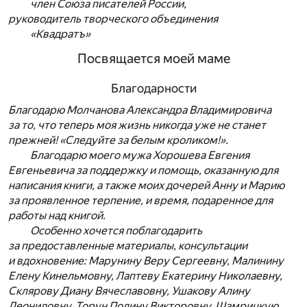
член Союза писателей России,
руководитель творческого объединения
«Квадратъ»
Посвящается моей маме
Благодарности
Благодарю Молчанова Александра Владимировича
за то, что теперь моя жизнь никогда уже не станет
прежней! «Следуйте за белым кроликом!».
Благодарю моего мужа Хорошева Евгения
Евгеньевича за поддержку и помощь, оказанную для
написания книги, а также моих дочерей Анну и Марию
за проявленное терпение, и время, подаренное для
работы над книгой.
Особенно хочется поблагодарить
за предоставленные материалы, консультации
и вдохновение: Марунину Веру Сергеевну, Малинину
Елену Кинельмовну, Лаптеву Екатерину Николаевну,
Склярову Диану Вячеславовну, Ушакову Алину
Леонидовну, Торун Полину Викторовну, Шамрицкую