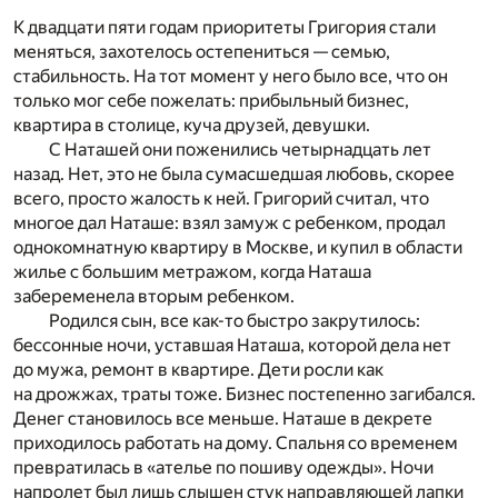
К двадцати пяти годам приоритеты Григория стали
меняться, захотелось остепениться — семью,
стабильность. На тот момент у него было все, что он
только мог себе пожелать: прибыльный бизнес,
квартира в столице, куча друзей, девушки.
С Наташей они поженились четырнадцать лет
назад. Нет, это не была сумасшедшая любовь, скорее
всего, просто жалость к ней. Григорий считал, что
многое дал Наташе: взял замуж с ребенком, продал
однокомнатную квартиру в Москве, и купил в области
жилье с большим метражом, когда Наташа
забеременела вторым ребенком.
Родился сын, все как-то быстро закрутилось:
бессонные ночи, уставшая Наташа, которой дела нет
до мужа, ремонт в квартире. Дети росли как
на дрожжах, траты тоже. Бизнес постепенно загибался.
Денег становилось все меньше. Наташе в декрете
приходилось работать на дому. Спальня со временем
превратилась в «ателье по пошиву одежды». Ночи
напролет был лишь слышен стук направляющей лапки