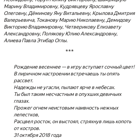
Марину Владимировну, Кудрявцеву Ярославну
Олеговну, Дёминову Яну Витальевну, Крылова Дмитрия
Валерьевича, Токанову Марию Николаевну, Демидову
Викторию Владимировну, Четверикову Елизавету
Александровну, Полякову Юлию Александровну,
Алиева Павла Этибар Оглы.
***
Рождение весеннее — в игру вступает сочный цвет!
В лиричном настроении встречаешь ты опять
рассвет.
Надежды не угасли, пылают ярче в небесах.
Ты был таким несчастным в опухших девичьих
глазах.
Прожег огнем неистовым наивность нежных
лепестков,
Расцвел росток, он выстоял, стряхнув лишь копоть
от костров.
31 октября 2018 года