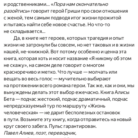
и родственниками… «
Пора нам окончательно
разойтись
» говорит герой Гриши про свои отношения
с женой, тем самым подводя итог жизни прожитой
и пытаясь найти себе новое счастье. Но что-то
не складывается…
Да, в книге нет героев, которых трагедия и опыт
жизни не затронули бы совсем, но нет таковых и в жизни
нашей, не-книжной. Вот потому особенно и ценна эта
книга, которая хоть и носит название «Я никому об этом
не скажу», на самом деле говорит о многом
красноречиво и метко. Что лучше — молчать или
вещать во весь голос — мучительно выбирают
на протяжении всего романа герои. Так же, как и они, мы
вынуждены делать этот выбор ежечасно. Книга Алисы
Бета — подчас жестокий, подчас драматичный, подчас
непредсказуемый тур по маршруту «Жизнь
человеческая» — не дарит бесполезных остановок
в пути. Возьмите эту книгу, когда отправитесь на новый
круг своего забега. Пульс гарантирован.
Павел Алиев, поэт, переводчик,