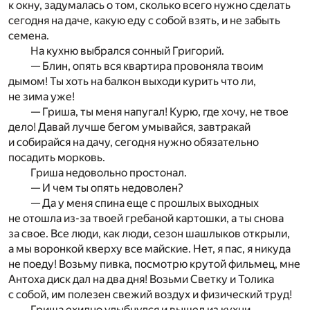
к окну, задумалась о том, сколько всего нужно сделать
сегодня на даче, какую еду с собой взять, и не забыть
семена.
На кухню выбрался сонный Григорий.
— Блин, опять вся квартира провоняла твоим
дымом! Ты хоть на балкон выходи курить что ли,
не зима уже!
— Гриша, ты меня напугал! Курю, где хочу, не твое
дело! Давай лучше бегом умывайся, завтракай
и собирайся на дачу, сегодня нужно обязательно
посадить морковь.
Гриша недовольно простонал.
— И чем ты опять недоволен?
— Да у меня спина еще с прошлых выходных
не отошла из-за твоей гребаной картошки, а ты снова
за свое. Все люди, как люди, сезон шашлыков открыли,
а мы воронкой кверху все майские. Нет, я пас, я никуда
не поеду! Возьму пивка, посмотрю крутой фильмец, мне
Антоха диск дал на два дня! Возьми Светку и Толика
с собой, им полезен свежий воздух и физический труд!
Гриша ехидно улыбнулся и вышел из кухни.