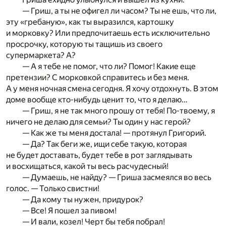
— Гриш, а ты не офигел ли часом? Ты не ешь, что ли,
эту «гребаную», как ты выразился, картошку
и морковку? Или предпочитаешь есть исключительно
просрочку, которую ты тащишь из своего
супермаркета? А?
— А я тебе не помог, что ли? Помог! Какие еще
претензии? С морковкой справитесь и без меня.
А у меня ночная смена сегодня. Я хочу отдохнуть. В этом
доме вообще кто-нибудь ценит то, что я делаю…
— Гриш, я не так много прошу от тебя! По-твоему, я
ничего не делаю для семьи? Ты один у нас герой?
— Как же ты меня достала! — протянул Григорий.
— Да? Так беги же, ищи себе такую, которая
не будет доставать, будет тебе в рот заглядывать
и восхищаться, какой ты весь расчудесный!
— Думаешь, не найду? — Гриша засмеялся во весь
голос. — Только свистни!
— Да кому ты нужен, придурок?
— Все! Я пошел за пивом!
— И вали, козел! Черт бы тебя побрал!