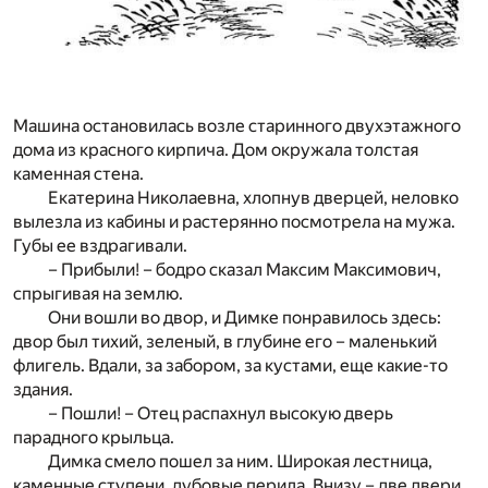
Машина остановилась возле старинного двухэтажного
дома из красного кирпича. Дом окружала толстая
каменная стена.
Екатерина Николаевна, хлопнув дверцей, неловко
вылезла из кабины и растерянно посмотрела на мужа.
Губы ее вздрагивали.
– Прибыли! – бодро сказал Максим Максимович,
спрыгивая на землю.
Они вошли во двор, и Димке понравилось здесь:
двор был тихий, зеленый, в глубине его – маленький
флигель. Вдали, за забором, за кустами, еще какие-то
здания.
– Пошли! – Отец распахнул высокую дверь
парадного крыльца.
Димка смело пошел за ним. Широкая лестница,
каменные ступени, дубовые перила. Внизу – две двери,