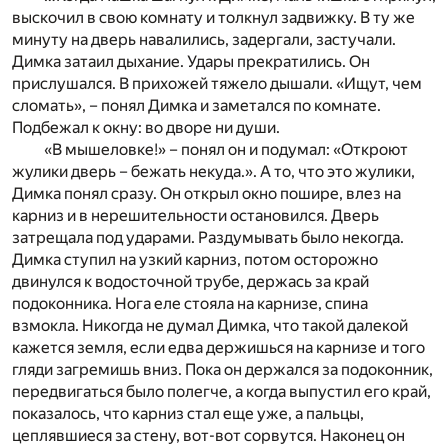
выскочил в свою комнату и толкнул задвижку. В ту же
минуту на дверь навалились, задергали, застучали.
Димка затаил дыхание. Удары прекратились. Он
прислушался. В прихожей тяжело дышали. «Ищут, чем
сломать», – понял Димка и заметался по комнате.
Подбежал к окну: во дворе ни души.
«В мышеловке!» – понял он и подумал: «Откроют
жулики дверь – бежать некуда.». А то, что это жулики,
Димка понял сразу. Он открыл окно пошире, влез на
карниз и в нерешительности остановился. Дверь
затрещала под ударами. Раздумывать было некогда.
Димка ступил на узкий карниз, потом осторожно
двинулся к водосточной трубе, держась за край
подоконника. Нога еле стояла на карнизе, спина
взмокла. Никогда не думал Димка, что такой далекой
кажется земля, если едва держишься на карнизе и того
гляди загремишь вниз. Пока он держался за подоконник,
передвигаться было полегче, а когда выпустил его край,
показалось, что карниз стал еще уже, а пальцы,
цеплявшиеся за стену, вот-вот сорвутся. Наконец он