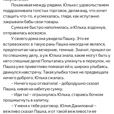
Похаживая между рядами, Юлька с удовольствием
поддразнивала толстых торговок, делая вид, что хочет
стащить что-то, и усмехалась, глядя, как испуганно
закрывали бабы свои товары.
Сумка ее быстро наполнилась, и Юлька, вздохнув,
отправилась восвояси.
У своего дома она увидела Пашку. Это ее
встревожило: в такую рань Пашка никогда не являлся,
предпочитая часы вечерние, темные. Значит, пришел он
по спешному делу, а уж Юлька знала, какие могут быть у
него спешные дела! Попыталась улизнуть в переулок, но
Пашка уже приветливо помахал ей и, широко улыбаясь,
двинулся навстречу. Такая улыбка тоже не предвещала
ничего доброго, Юлька сжалась.
– Ничего куш отхватила! – добродушно сказал
Пашка, кивая на набитую сумку.
– Иди ты! – огрызнулась Юлька, стараясь бочком
прошмыгнуть в калитку.
– У меня к тебе разговор, Юлия Даниловна! –
вежливо сказал Пашка, и от такой вежливости ее