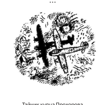
* * *
Тайник купца Прохорова