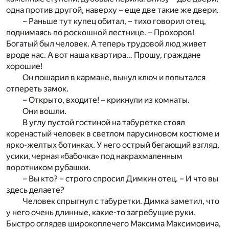
одна против другой, наверху – еще две такие же двери.
– Раньше тут купец обитал, – тихо говорил отец,
поднимаясь по роскошной лестнице. – Прохоров!
Богатый был человек. А теперь трудовой люд живет
вроде нас. А вот наша квартира… Прошу, граждане
хорошие!
Он пошарил в кармане, вынул ключ и попытался
отпереть замок.
– Открыто, входите! – крикнули из комнаты.
Они вошли.
В углу пустой гостиной на табуретке стоял
коренастый человек в светлом парусиновом костюме и
ярко-желтых ботинках. У него острый бегающий взгляд,
усики, черная «бабочка» под накрахмаленным
воротником рубашки.
– Вы кто? – строго спросил Димкин отец. – И что вы
здесь делаете?
Человек спрыгнул с табуретки. Димка заметил, что
у него очень длинные, какие-то загребущие руки.
Быстро оглядев широкоплечего Максима Максимовича,