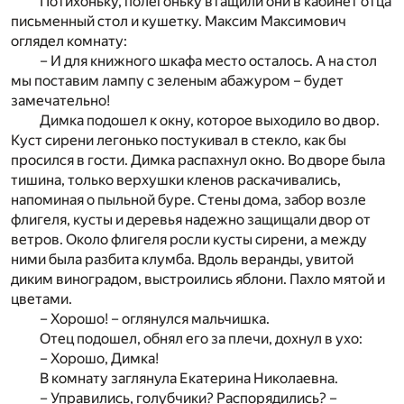
Потихоньку, полегоньку втащили они в кабинет отца
письменный стол и кушетку. Максим Максимович
оглядел комнату:
– И для книжного шкафа место осталось. А на стол
мы поставим лампу с зеленым абажуром – будет
замечательно!
Димка подошел к окну, которое выходило во двор.
Куст сирени легонько постукивал в стекло, как бы
просился в гости. Димка распахнул окно. Во дворе была
тишина, только верхушки кленов раскачивались,
напоминая о пыльной буре. Стены дома, забор возле
флигеля, кусты и деревья надежно защищали двор от
ветров. Около флигеля росли кусты сирени, а между
ними была разбита клумба. Вдоль веранды, увитой
диким виноградом, выстроились яблони. Пахло мятой и
цветами.
– Хорошо! – оглянулся мальчишка.
Отец подошел, обнял его за плечи, дохнул в ухо:
– Хорошо, Димка!
В комнату заглянула Екатерина Николаевна.
– Управились, голубчики? Распорядились? –