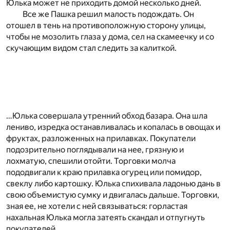
Юлька может не приходить домой несколько дней.
Все же Пашка решил малость подождать. Он
отошел в тень на противоположную сторону улицы,
чтобы не мозолить глаза у дома, сел на скамеечку и со
скучающим видом стал следить за калиткой.
…Юлька совершала утренний обход базара. Она шла
лениво, изредка останавливалась и копалась в овощах и
фруктах, разложенных на прилавках. Покупатели
подозрительно поглядывали на нее, грязную и
лохматую, спешили отойти. Торговки молча
пододвигали к краю прилавка огурец или помидор,
свеклу либо картошку. Юлька спихивала ладонью дань в
свою объемистую сумку и двигалась дальше. Торговки,
зная ее, не хотели с ней связываться: горластая
нахальная Юлька могла затеять скандал и отпугнуть
покупателей.