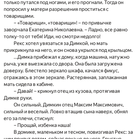
только путался под ногами, и его прогнали. Тогда он
попросил у матери разрешения проститься с
товарищами.
– «Товарищи», «товарищи»! – по привычке
заворчала Екатерина Николаевна. – Ладно, все равно
толку-то от тебя! Иди, но смотри недолго!
Рекс хотел увязаться за Димкой, но мать
прикрикнула на него, и он снова укрылся под крыльцом.
…Димка прибежал к дому, когда машина, натужно
рыча, уже выезжала со двора. Она была загружена
доверху. Блестело зеркало шкафа, качался фикус,
отражаясь в этом зеркале. Растерянная, заплаканная
мать сидела в кабине.
– Давай! – крикнул отец из кузова, протягивая
Димке руки.
Он сильный, Димкин отец Максим Максимович,
сильный и веселый. Ловко втащив сына наверх, обнял
его за плечи, стиснул:
– Прощай, избенка наша!
В домике, маленьком и тесном, повизгивал Рекс: за
ним придут потом, сейчас пока не до него. Грустно