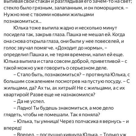
выпивая свой стакан и разглядывая его зачем-то на свет;
стекло было грязным, залапанным, и он поморщился. –
Нужно мне с твоими новыми жильцами
познакомиться…
Юлька тоже выпила жадно и несколько минут
посидела так, закрыв глаза. Пашка не мешал ей. Когда
она снова открыла глаза, они были у нее повеселей, и
голос звучал помягче. «Доходит до нормы», –
определил Пашка и, не теряя времени, налил ей еще.
Юлька выпила и стала совсем доброй, приветливой – с
такой можно уже говорить о серьезном деле.
– Стало быть, познакомиться? – протянула Юлька, с
большим сожалением посмотрев на пустую посуду. – С
жильцами, да? Ах ты, ах хитрый! Не с жильцами, а с их
квартирой! Разве еще не назнакомился?
– Да не успел.
– Ладно! Ты будешь знакомиться, а мое дело
глядеть, чтобы не помешали. Так я поняла?
– Юлька, ты умница! Через полчасика я вернусь – и
вперед!
– Вперед, – послушно кивнула Юлька. – Только уж