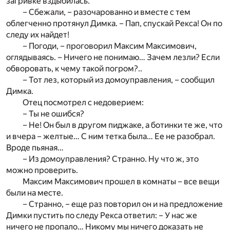
загривке вздыбилась.
– Сбежали, – разочарованно и вместе с тем
облегченно протянул Димка. – Пап, спускай Рекса! Он по
следу их найдет!
– Погоди, – проговорил Максим Максимович,
оглядываясь. – Ничего не понимаю… Зачем лезли? Если
обворовать, к чему такой погром?..
– Тот лез, который из домоуправления, – сообщил
Димка.
Отец посмотрел с недоверием:
– Ты не ошибся?
– Не! Он был в другом пиджаке, а ботинки те же, что
и вчера – желтые… С ним тетка была… Ее не разобрал.
Вроде пьяная…
– Из домоуправления? Странно. Ну что ж, это
можно проверить.
Максим Максимович прошел в комнаты – все вещи
были на месте.
– Странно, – еще раз повторил он и на предложение
Димки пустить по следу Рекса ответил: – У нас же
ничего не пропало… Никому мы ничего доказать не