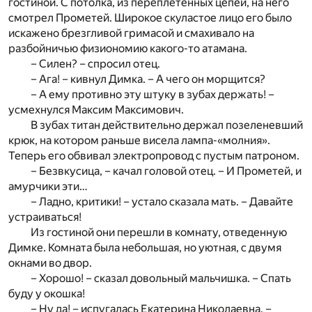
гостиной. С потолка, из переплетенных цепей, на него
смотрел Прометей. Широкое скуластое лицо его было
искажено брезгливой гримасой и смахивало на
разбойничью физиономию какого-то атамана.
– Силен? – спросил отец.
– Ага! – кивнул Димка. – А чего он морщится?
– А ему противно эту штуку в зубах держать! –
усмехнулся Максим Максимович.
В зубах титан действительно держал позеленевший
крюк, на котором раньше висела лампа-«молния».
Теперь его обвивал электропровод с пустым патроном.
– Безвкусица, – качал головой отец. – И Прометей, и
амурчики эти…
– Ладно, критики! – устало сказала мать. – Давайте
устраиваться!
Из гостиной они перешли в комнату, отведенную
Димке. Комната была небольшая, но уютная, с двумя
окнами во двор.
– Хорошо! – сказал довольный мальчишка. – Спать
буду у окошка!
– Ну да! – испугалась Екатерина Николаевна. –