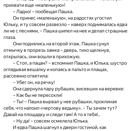
прихвати еще «маленькую»!
– Ладно! – пообещал Пашка.
Он принес «маленькую», на радостях угостил
Юльку, и ту совсем развезло – наверх поднималась едва
ли не с песнями, – Пашка шипел на нее и делал страшные
глаза.
Они поднялись на второй этаж. Пашка сунул
отмычку в прорезь замка – дверь, тихо щелкнув,
открылась, они вошли в прихожую.
– Стоп, а пацан? – вспомнил Пашка, и Юлька, шустро
оглядывая вешалку и копаясь в пальто и плащах,
рассеянно ответила:
– Убег он, на речку!
Она сдернула пару рубашек, висевших на веревке:
– Как бы не пересохли!
– Ты! – Пашка вырвал у нее рубашки, проклиная
себя, что напоил «чертову ведьму». – Ты зачем тут?
Давай на площадку и следи там! А то я тебя!..
– Ну да! – совсем осмелела Юлька.
И едва Пашка шагнул к двери гостиной, как