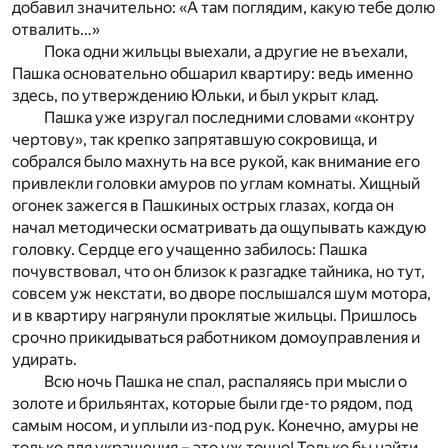
добавил значительно: «А там поглядим, какую тебе долю
отвалить…»
Пока одни жильцы выехали, а другие не въехали,
Пашка основательно обшарил квартиру: ведь именно
здесь, по утверждению Юльки, и был укрыт клад.
Пашка уже изругал последними словами «контру
чертову», так крепко запрятавшую сокровища, и
собрался было махнуть на все рукой, как внимание его
привлекли головки амуров по углам комнаты. Хищный
огонек зажегся в Пашкиных острых глазах, когда он
начал методически осматривать да ощупывать каждую
головку. Сердце его учащенно забилось: Пашка
почувствовал, что он близок к разгадке тайника, но тут,
совсем уж некстати, во дворе послышался шум мотора,
и в квартиру нагрянули проклятые жильцы. Пришлось
срочно прикидываться работником домоуправления и
удирать.
Всю ночь Пашка не спал, распаляясь при мысли о
золоте и брильянтах, которые были где-то рядом, под
самым носом, и уплыли из-под рук. Конечно, амуры не
только для украшения – это уж точно! Только бы найти