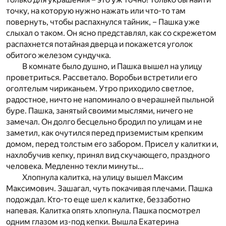
точку, на которую нужно нажать или что-то там
повернуть, чтобы распахнулся тайник, – Пашка уже
слыхал о таком. Он ясно представлял, как со скрежетом
распахнется потайная дверца и покажется уголок
обитого железом сундучка.
В комнате было душно, и Пашка вышел на улицу
проветриться. Рассветало. Воробьи встретили его
оголтелым чириканьем. Утро приходило светлое,
радостное, ничто не напоминало о вчерашней пыльной
буре. Пашка, занятый своими мыслями, ничего не
замечал. Он долго бесцельно бродил по улицам и не
заметил, как очутился перед приземистым крепким
домом, перед толстым его забором. Присел у калитки и,
нахлобучив кепку, принял вид скучающего, праздного
человека. Медленно текли минуты…
Хлопнула калитка, на улицу вышел Максим
Максимович. Зашагал, чуть покачивая плечами. Пашка
подождал. Кто-то еще шел к калитке, беззаботно
напевая. Калитка опять хлопнула. Пашка посмотрел
одним глазом из-под кепки. Вышла Екатерина