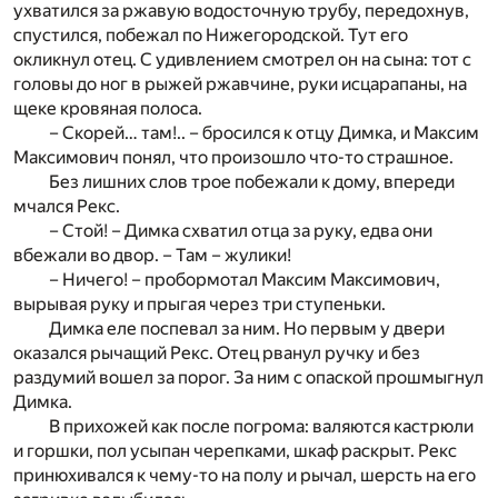
ухватился за ржавую водосточную трубу, передохнув,
спустился, побежал по Нижегородской. Тут его
окликнул отец. С удивлением смотрел он на сына: тот с
головы до ног в рыжей ржавчине, руки исцарапаны, на
щеке кровяная полоса.
– Скорей… там!.. – бросился к отцу Димка, и Максим
Максимович понял, что произошло что-то страшное.
Без лишних слов трое побежали к дому, впереди
мчался Рекс.
– Стой! – Димка схватил отца за руку, едва они
вбежали во двор. – Там – жулики!
– Ничего! – пробормотал Максим Максимович,
вырывая руку и прыгая через три ступеньки.
Димка еле поспевал за ним. Но первым у двери
оказался рычащий Рекс. Отец рванул ручку и без
раздумий вошел за порог. За ним с опаской прошмыгнул
Димка.
В прихожей как после погрома: валяются кастрюли
и горшки, пол усыпан черепками, шкаф раскрыт. Рекс
принюхивался к чему-то на полу и рычал, шерсть на его