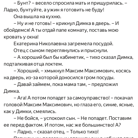
– Бунт? – весело спросила мать и прищурилась. –
Ладно, бунтуйте, а ужин я готовить не буду!
Она вышла на кухню.
– Ну и не готовь! – крикнул Димка в дверь. – И
обойдемся! А ты отдай папе комнату, поставь мою
кровать у окна!
Екатерина Николаевна загремела посудой.
Отец с сыном переглянулись и прыснули.
– А хороший был бы кабинетик, – тихо сказал Димка,
подталкивая отца локтем.
– Хороший, – хмыкнул Максим Максимович, косясь
на дверь, из-за которой доносился гром посуды.
– Давай займем, пока мама там, – предложил
Димка.
– Ага! А потом попадет за самоуправство! – покачал
головой Максим Максимович, но глаза его, синие, ясные,
как у Димки, смеялись.
– Не бойся, – успокоил сын. – Не попадет. Поставим
ее перед фактом. И потом, нас же большинство! А?
– Ладно, – сказал отец. – Только тихо!