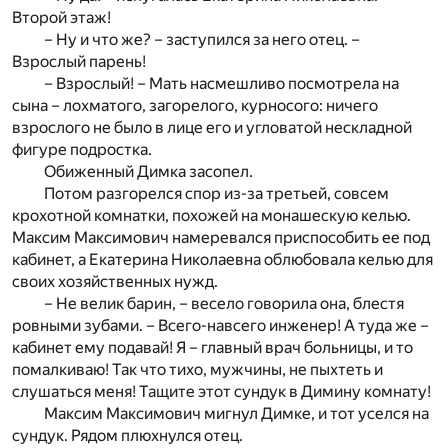
Второй этаж!
– Ну и что же? – заступился за него отец. –
Взрослый парень!
– Взрослый! – Мать насмешливо посмотрела на
сына – лохматого, загорелого, курносого: ничего
взрослого не было в лице его и угловатой нескладной
фигуре подростка.
Обиженный Димка засопел.
Потом разгорелся спор из-за третьей, совсем
крохотной комнатки, похожей на монашескую келью.
Максим Максимович намеревался приспособить ее под
кабинет, а Екатерина Николаевна облюбовала келью для
своих хозяйственных нужд.
– Не велик барин, – весело говорила она, блестя
ровными зубами. – Всего-навсего инженер! А туда же –
кабинет ему подавай! Я – главный врач больницы, и то
помалкиваю! Так что тихо, мужчины, не пыхтеть и
слушаться меня! Тащите этот сундук в Димину комнату!
Максим Максимович мигнул Димке, и тот уселся на
сундук. Рядом плюхнулся отец.