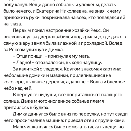
воду канул. Вещи давно собраны и уложены, делать
было нечего, и Екатерина Николаевна, не зная, к чему
приложить руки, покрикивала на всех, кто попадался ей
на глаза.
Первым понял настроение хозяйки Рекс. Он
выскользнул за дверь и забился под крыльцо, где даже в
самую жару земля была влажной и прохладной. Вслед
за Рексом улизнул и Димка.
– Отца поищи! – крикнула ему мать.
– Ладно! – отозвался он, выходя на улицу.
За калиткой огляделся. Кругом знакомая картина:
небольшие домики и мазанки, прилепившиеся на
косогоре, пыльные деревья, а дальше – Волга и блеклое
небо над ней.
В переулке ни души, все попрятались от палящего
солнца. Даже многочисленное собачье племя
притаилось в будках.
Димка двинулся было вниз по переулку, но тут сзади
него просигналила машина: приехал отец с грузчиками.
Мальчишка взялся было помогать таскать вещи, но