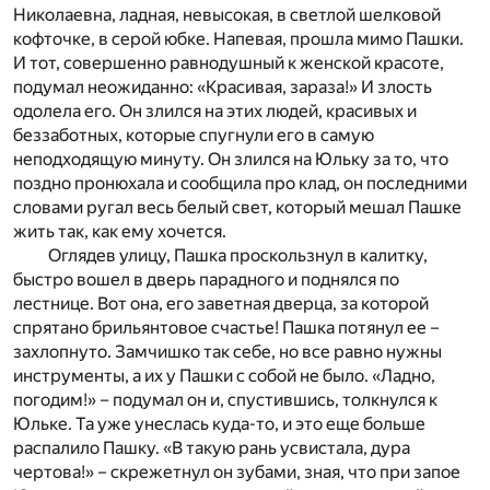
Николаевна, ладная, невысокая, в светлой шелковой
кофточке, в серой юбке. Напевая, прошла мимо Пашки.
И тот, совершенно равнодушный к женской красоте,
подумал неожиданно: «Красивая, зараза!» И злость
одолела его. Он злился на этих людей, красивых и
беззаботных, которые спугнули его в самую
неподходящую минуту. Он злился на Юльку за то, что
поздно пронюхала и сообщила про клад, он последними
словами ругал весь белый свет, который мешал Пашке
жить так, как ему хочется.
Оглядев улицу, Пашка проскользнул в калитку,
быстро вошел в дверь парадного и поднялся по
лестнице. Вот она, его заветная дверца, за которой
спрятано брильянтовое счастье! Пашка потянул ее –
захлопнуто. Замчишко так себе, но все равно нужны
инструменты, а их у Пашки с собой не было. «Ладно,
погодим!» – подумал он и, спустившись, толкнулся к
Юльке. Та уже унеслась куда-то, и это еще больше
распалило Пашку. «В такую рань усвистала, дура
чертова!» – скрежетнул он зубами, зная, что при запое