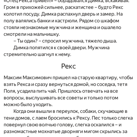
«Отец Рекса привел!» – обрадовался Димка, вскакивая.
Гром в прихожей сильнее, раскатистее – будто Рекс
колотил посуду. Димка распахнул дверь и замер. На
полу валялись банки и кастрюли. Рядом со шкафом
стояли незнакомые мужчина и женщина и ошалело
смотрели на мальчишку.
– Ты один? – спросил мужчина, тяжело дыша.
Димка попятился к своей двери. Мужчина
стремительно шагнул к нему.
Рекс
Максим Максимович пришел на старую квартиру, чтобы
взять Рекса и сразу вернуться домой, но соседка, тетя
Поля, усадила пить чай. Пришлось отвечать на все
вопросы, выслушивать все советы и только потом
можно было уходить.
Когда они вышли в переулок, собаки, скучающие в
тени домов, с лаем бросились к Рексу. Пес только слегка
повернул свою волчью голову, слегка оскалился – и
разномастные мохнатые дворняги мигом скрылись за