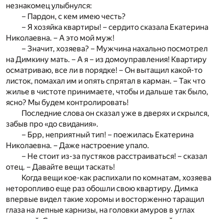
незнакомец улыбнулся:
– Пардон, с кем имею честь?
– Я хозяйка квартиры! – сердито сказала Екатерина
Николаевна. – А это мой муж!
– Значит, хозяева? – Мужчина нахально посмотрел
на Димкину мать. – А я – из домоуправления! Квартиру
осматриваю, все ли в порядке! – Он вытащил какой-то
листок, помахал им и опять спрятал в карман. – Так что
жилье в чистоте принимаете, чтобы и дальше так было,
ясно? Мы будем контролировать!
Последние слова он сказал уже в дверях и скрылся,
забыв про «до свидания».
– Брр, неприятный тип! – поежилась Екатерина
Николаевна. – Даже настроение упало.
– Не стоит из-за пустяков расстраиваться! – сказал
отец. – Давайте вещи таскать!
Когда вещи кое-как распихали по комнатам, хозяева
неторопливо еще раз обошли свою квартиру. Димка
впервые видел такие хоромы и восторженно таращил
глаза на лепные карнизы, на головки амуров в углах