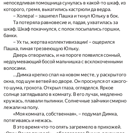
непоседливая помощница сунулась в какой-то шкаф, из
которого, гремя, выкатились кастрюли да ведра.
– Холера! – зашипел Пашка и ткнул Юльку в бок.
Та потеряла равновесие и, падая, ухватилась за
шкаф. Шкаф покачнулся, с полок посыпались горшки,
банки.
– Ух ты, жертва коллективизации! – ощерился
Пашка, пиная трезвеющую Юльку.
Дверь отворилась, и на пороге появился сонный,
недоумевающий босой мальчишка с всклокоченными
волосами.
…Димка крепко спал на новом месте, у раскрытого
окна, под шум ветвей во дворе. Он проснулся от какого-
то шума, грохота. Открыл глаза, огляделся. Яркое
солнце заглядывало в комнату. В его лучах, медленно
кружась, плавали пылинки. Солнечные зайчики смирно
лежали на полу.
«Моя комната, собственная», – подумал Димка,
потягиваясь и нежась.
В это время что-то опять загремело в прихожей.