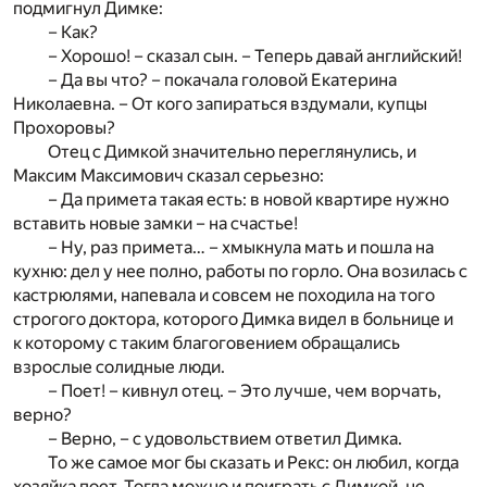
подмигнул Димке:
– Как?
– Хорошо! – сказал сын. – Теперь давай английский!
– Да вы что? – покачала головой Екатерина
Николаевна. – От кого запираться вздумали, купцы
Прохоровы?
Отец с Димкой значительно переглянулись, и
Максим Максимович сказал серьезно:
– Да примета такая есть: в новой квартире нужно
вставить новые замки – на счастье!
– Ну, раз примета… – хмыкнула мать и пошла на
кухню: дел у нее полно, работы по горло. Она возилась с
кастрюлями, напевала и совсем не походила на того
строгого доктора, которого Димка видел в больнице и
к которому с таким благоговением обращались
взрослые солидные люди.
– Поет! – кивнул отец. – Это лучше, чем ворчать,
верно?
– Верно, – с удовольствием ответил Димка.
То же самое мог бы сказать и Рекс: он любил, когда
хозяйка поет. Тогда можно и поиграть с Димкой, не