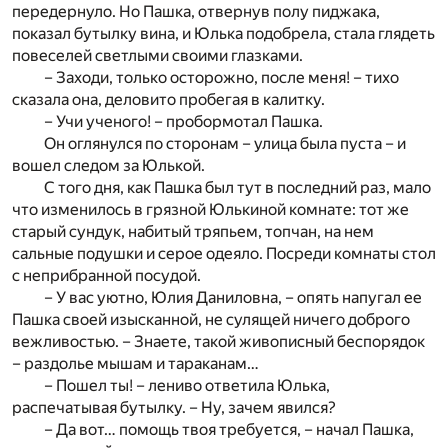
передернуло. Но Пашка, отвернув полу пиджака,
показал бутылку вина, и Юлька подобрела, стала глядеть
повеселей светлыми своими глазками.
– Заходи, только осторожно, после меня! – тихо
сказала она, деловито пробегая в калитку.
– Учи ученого! – пробормотал Пашка.
Он оглянулся по сторонам – улица была пуста – и
вошел следом за Юлькой.
С того дня, как Пашка был тут в последний раз, мало
что изменилось в грязной Юлькиной комнате: тот же
старый сундук, набитый тряпьем, топчан, на нем
сальные подушки и серое одеяло. Посреди комнаты стол
с неприбранной посудой.
– У вас уютно, Юлия Даниловна, – опять напугал ее
Пашка своей изысканной, не сулящей ничего доброго
вежливостью. – Знаете, такой живописный беспорядок
– раздолье мышам и тараканам…
– Пошел ты! – лениво ответила Юлька,
распечатывая бутылку. – Ну, зачем явился?
– Да вот… помощь твоя требуется, – начал Пашка,