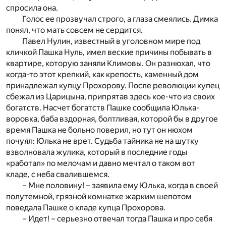
спросила она.
Голос ее прозвучал строго, а глаза смеялись. Димка
понял, что мать совсем не сердится.
Павел Нулин, известный в уголовном мире под
кличкой Пашка Нуль, имел веские причины побывать в
квартире, которую заняли Климовы. Он разнюхал, что
когда-то этот крепкий, как крепость, каменный дом
принадлежал купцу Прохорову. После революции купец
сбежал из Царицына, припрятав здесь кое-что из своих
богатств. Насчет богатств Пашке сообщила Юлька-
воровка, баба вздорная, болтливая, которой бы в другое
время Пашка не больно поверил, но тут он нюхом
почуял: Юлька не врет. Судьба тайника не на шутку
взволновала жулика, который в последние годы
«работал» по мелочам и давно мечтал о таком вот
кладе, с неба свалившемся.
– Мне половину! – заявила ему Юлька, когда в своей
полутемной, грязной комнатке жарким шепотом
поведала Пашке о кладе купца Прохорова.
– Идет! – серьезно отвечал тогда Пашка и про себя