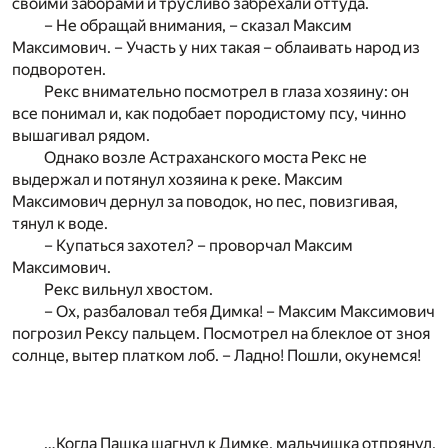
своими заборами и трусливо забрехали оттуда.
– Не обращай внимания, – сказал Максим
Максимович. – Участь у них такая – облаивать народ из
подворотен.
Рекс внимательно посмотрел в глаза хозяину: он
все понимал и, как подобает породистому псу, чинно
вышагивал рядом.
Однако возле Астраханского моста Рекс не
выдержал и потянул хозяина к реке. Максим
Максимович дернул за поводок, но пес, повизгивая,
тянул к воде.
– Купаться захотел? – проворчал Максим
Максимович.
Рекс вильнул хвостом.
– Ох, разбаловал тебя Димка! – Максим Максимович
погрозил Рексу пальцем. Посмотрел на блеклое от зноя
солнце, вытер платком лоб. – Ладно! Пошли, окунемся!
…Когда Пашка шагнул к Димке, мальчишка отпрянул,