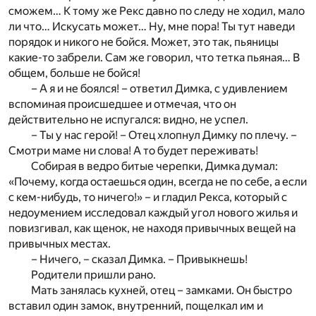
сможем… К тому же Рекс давно по следу не ходил, мало
ли что… Искусать может… Ну, мне пора! Ты тут наведи
порядок и никого не бойся. Может, это так, пьяницы
какие-то забрели. Сам же говорил, что тетка пьяная… В
общем, больше не бойся!
– А я и не боялся! – ответил Димка, с удивлением
вспоминая происшедшее и отмечая, что он
действительно не испугался: видно, не успел.
– Ты у нас герой! – Отец хлопнул Димку по плечу. –
Смотри маме ни слова! А то будет переживать!
Собирая в ведро битые черепки, Димка думал:
«Почему, когда остаешься один, всегда не по себе, а если
с кем-нибудь, то ничего!» – и гладил Рекса, который с
недоумением исследовал каждый угол нового жилья и
повизгивал, как щенок, не находя привычных вещей на
привычных местах.
– Ничего, – сказал Димка. – Привыкнешь!
Родители пришли рано.
Мать занялась кухней, отец – замками. Он быстро
вставил один замок, внутренний, пощелкал им и