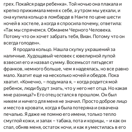
грех. Покайся ради ребенка». Той ночью она плакала и
крепко прижимала меня к себе, а утром мы уехали, и
она купила кольцо в ломбарде в Нанте по цене шести
ночей в хостеле, а когда я спросила почему, ответила:
«Так мы спрячемся. Обманем Черного Человека.
Потому что он хочет забрать тебя, Виан. Потому что он
всегда голоден».
Я продала кольцо. Нашла скупку украшений за
наличные. Худощавый человек с ювелирной лупой
взвесил его и назвал сумму. Восемьсот пятьдесят
франков, немного больше, чем я надеялась, но все равно
мало. Хватит еще на несколько ночей и обедов. Пока
хватит. «Конечно, – подумала я, – когда родится мой
ребенок, люди будут знать, что у него нет отца. Но какая
мне разница?» Его отец остался в прошлом. Он был
никем и ничего для меня не значил. Просто доброе лицо
и место в кровати, когда я была потеряна и охвачена
печалью. Я даже не помню его имени, только тепло
смуглой кожи, и запах – табака, пота и корицы, – и как он
спал, обняв меня, остаток ночи, и как я уместилась в его