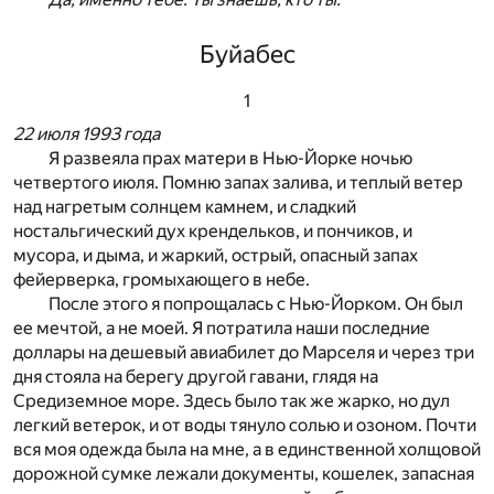
Буйабес
1
22 июля 1993 года
Я развеяла прах матери в Нью-Йорке ночью
четвертого июля. Помню запах залива, и теплый ветер
над нагретым солнцем камнем, и сладкий
ностальгический дух крендельков, и пончиков, и
мусора, и дыма, и жаркий, острый, опасный запах
фейерверка, громыхающего в небе.
После этого я попрощалась с Нью-Йорком. Он был
ее мечтой, а не моей. Я потратила наши последние
доллары на дешевый авиабилет до Марселя и через три
дня стояла на берегу другой гавани, глядя на
Средиземное море. Здесь было так же жарко, но дул
легкий ветерок, и от воды тянуло солью и озоном. Почти
вся моя одежда была на мне, а в единственной холщовой
дорожной сумке лежали документы, кошелек, запасная