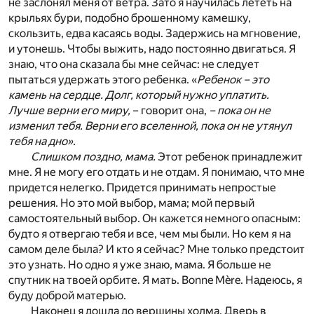
не заслонял меня от ветра. Зато я научилась лететь на
крыльях бури, подобно брошенному камешку,
скользить, едва касаясь воды. Задержись на мгновение,
и утонешь. Чтобы выжить, надо постоянно двигаться. Я
знаю, что она сказала бы мне сейчас: не следует
пытаться удержать этого ребенка. «
Ребенок – это
камень на сердце. Долг, который нужно уплатить.
Лучше верни его миру,
– говорит она,
– пока он не
изменил тебя. Верни его вселенной, пока он не утянул
тебя на дно».
Слишком поздно, мама.
Этот ребенок принадлежит
мне. Я не могу его отдать и не отдам. Я понимаю, что мне
придется нелегко. Придется принимать непростые
решения. Но это мой выбор, мама; мой первый
самостоятельный выбор. Он кажется немного опасным:
будто я отвергаю тебя и все, чем мы были. Но кем я на
самом деле была? И кто я сейчас? Мне только предстоит
это узнать. Но одно я уже знаю, мама. Я больше не
спутник на твоей орбите. Я мать. Bonne Mère. Надеюсь, я
буду доброй матерью.
Наконец я дошла до вершины холма. Дверь в