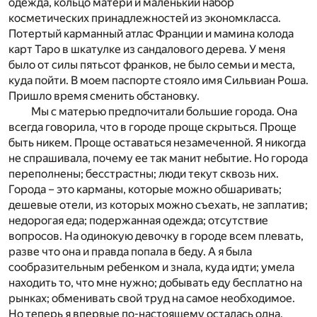
одежда, кольцо матери и маленький набор
косметических принадлежностей из экономкласса.
Потертый карманный атлас Франции и мамина колода
карт Таро в шкатулке из сандалового дерева. У меня
было от силы пятьсот франков, не было семьи и места,
куда пойти. В моем паспорте стояло имя Сильвиан Роша.
Пришло время сменить обстановку.
Мы с матерью предпочитали большие города. Она
всегда говорила, что в городе проще скрыться. Проще
быть никем. Проще оставаться незамеченной. Я никогда
не спрашивала, почему ее так манит небытие. Но города
переполнены; бесстрастны; люди текут сквозь них.
Города – это карманы, которые можно обшаривать;
дешевые отели, из которых можно съехать, не заплатив;
недорогая еда; подержанная одежда; отсутствие
вопросов. На одинокую девочку в городе всем плевать,
разве что она и правда попала в беду. А я была
сообразительным ребенком и знала, куда идти; умела
находить то, что мне нужно; добывать еду бесплатно на
рынках; обменивать свой труд на самое необходимое.
Но теперь я впервые по-настоящему осталась одна.