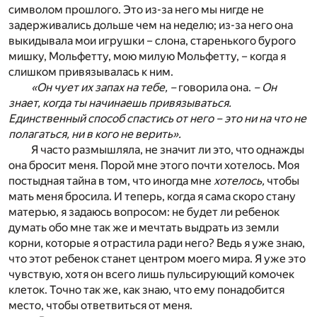
символом прошлого. Это из-за него мы нигде не
задерживались дольше чем на неделю; из-за него она
выкидывала мои игрушки – слона, старенького бурого
мишку, Мольфетту, мою милую Мольфетту, – когда я
слишком привязывалась к ним.
«Он чует их запах на тебе, –
говорила она.
– Он
знает, когда ты начинаешь привязываться.
Единственный способ спастись от него – это ни на что не
полагаться, ни в кого не верить».
Я часто размышляла, не значит ли это, что однажды
она бросит меня. Порой мне этого почти хотелось. Моя
постыдная тайна в том, что иногда мне
хотелось,
чтобы
мать меня бросила. И теперь, когда я сама скоро стану
матерью, я задаюсь вопросом: не будет ли ребенок
думать обо мне так же и мечтать выдрать из земли
корни, которые я отрастила ради него? Ведь я уже знаю,
что этот ребенок станет центром моего мира. Я уже это
чувствую, хотя он всего лишь пульсирующий комочек
клеток. Точно так же, как знаю, что ему понадобится
место, чтобы ответвиться от меня.