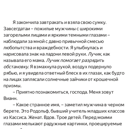
Я закончила завтракать и взяла свою сумку.
Завсегдатаи – пожилые мужчины с широкими
загорелыми лицами и яркими темными глазами –
наблюдали за мной с давно привычной смесью
любопытства и враждебности. Я улыбнулась и
нарисовала знак на ладони левой руки.
Лучик,
как
называла его мама.
Лучик помогает разрядить
обстановку.
Я взмахнула рукой, воздух подернуло
рябью, и я увидела ответный блеск в их глазах, как будто
на лицах заплясали солнечные зайчики от крошечной
призмы.
– Приятно познакомиться, господа. Меня зовут
Вианн.
– Какое странное имя, – заметил мужчина в черном
берете. Это Родольф, бывший учитель младших классов
из Кассиса. Женат. Вдов. Трое детей. Перед моими
глазами мелькают радужные картинки, проецируемые