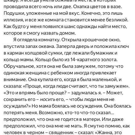
проводила всего ночь или две. Охапка цветов в вазе.
Подушки, уложенные на мой вкус. Конечно, это лишь
иллюзия, и все же комната становится менее безликой.
Как будто у меня появился шанс однажды найти место,
которое я смогу назвать домом.
Я оглядела комнатку. Открыла крошечное окно,
впустила запах океана. Заперла дверь и положила ключ
в карман холщовой сумки, где лежали бумажник и
кольцо мамы. Кольцо было из 14-каратного золота.
Обручальное, хотя она не была замужем, потому что
одинокая женщина с ребенком иногда привлекает
внимание. Она купила его, когда я была маленькой, и
сказала: «Проще, когда люди считают, что ты замужем».
«Это и впрямь было проще? – задумалась я. – Может,
сохранить его –
носить
его, – чтобы люди меня не
осуждали?» Но мама боялась не осуждения. Она боялась
потерять меня. Возможно, кто-то что-то сказал…
предположил, что она не годится в матери. Или даже
предположил, что она мне не мать. Я смутно помню, как
человек в черном – священник – сказал: «Жанна, это