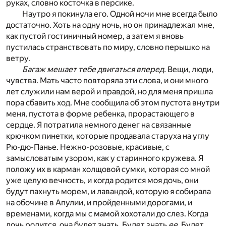
руках, словно косточка в персике.
Наутро я покинула его. Одной ночи мне всегда было
достаточно. Хоть на одну ночь, но он принадлежал мне,
как пустой гостиничный номер, а затем я вновь
пустилась странствовать по миру, словно перышко на
ветру.
Багаж мешает тебе двигаться вперед.
Вещи, люди,
чувства. Мать часто повторяла эти слова, и они много
лет служили нам верой и правдой, но для меня пришла
пора сбавить ход. Мне сообщила об этом пустота внутри
меня, пустота в форме ребенка, прорастающего в
сердце. Я потратила немного денег на связанные
крючком пинетки, которые продавала старуха на углу
Рю-дю-Панье. Нежно-розовые, красивые, с
замысловатым узором, как у старинного кружева. Я
положу их в карман холщовой сумки, которая со мной
уже целую вечность, и когда родится моя дочь, они
будут пахнуть морем, и лавандой, которую я собирала
на обочине в Апулии, и пройденными дорогами, и
временами, когда мы с мамой хохотали до слез. Когда
дочь родится, она будет знать. Будет знать
ее
. Будет