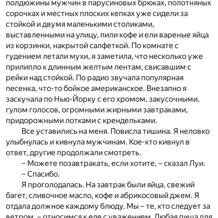
полдюжины мужчин в парусиновых брюках, полотняных
сорочках и местных плоских кепках уже сидели за
стойкой и двумя маленькими столиками,
выставленными на улицу, пили кофе и ели вареные яйца
из корзинки, накрытой салфеткой. По комнате с
гудением летали мухи, я заметила, что несколько уже
прилипло к длинным желтым лентам, свисавшим с
рейки над стойкой. По радио звучала популярная
песенка, что-то бойкое американское. Внезапно я
заскучала по Нью-Йорку с его хромом, закусочными,
гулом голосов, огромными жирными завтраками,
придорожными лотками с крендельками.
Все уставились на меня. Повисла тишина. Я неловко
улыбнулась и кивнула мужчинам. Кое-кто кивнул в
ответ, другие продолжали смотреть.
– Можете позавтракать, если хотите, – сказал Луи.
– Спасибо.
Я проголодалась. На завтрак были яйца, свежий
багет, сливочное масло, кофе и абрикосовый джем. Я
отдала должное каждому блюду. Мы – те, кто следует за
ветром, – относимся к еде с уважением. Любая пища для