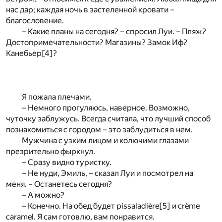
нас дар; каждая ночь в застеленной кровати –
благословение.
– Какие планы на сегодня? – спросил Луи. – Пляж?
Достопримечательности? Магазины? Замок Иф?
Канебьер
[4]
?
Я пожала плечами.
– Немного прогуляюсь, наверное. Возможно,
чуточку заблужусь. Всегда считала, что лучший способ
познакомиться с городом – это заблудиться в нем.
Мужчина с узким лицом и колючими глазами
презрительно фыркнул.
– Сразу видно туристку.
– Не нуди, Эмиль, – сказал Луи и посмотрел на
меня. – Останетесь сегодня?
– А можно?
– Конечно. На обед будет pissaladière
[5]
и crème
caramel. Я сам готовлю, вам понравится.