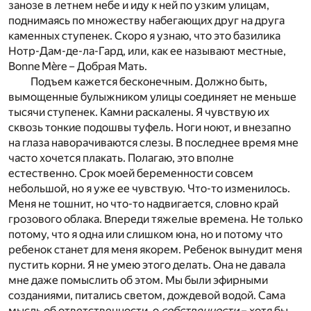
занозе в летнем небе и иду к ней по узким улицам,
поднимаясь по множеству набегающих друг на друга
каменных ступенек. Скоро я узнаю, что это базилика
Нотр-Дам-де-ла-Гард, или, как ее называют местные,
Bonne Mère – Добрая Мать.
Подъем кажется бесконечным. Должно быть,
вымощенные булыжником улицы соединяет не меньше
тысячи ступенек. Камни раскалены. Я чувствую их
сквозь тонкие подошвы туфель. Ноги ноют, и внезапно
на глаза наворачиваются слезы. В последнее время мне
часто хочется плакать. Полагаю, это вполне
естественно. Срок моей беременности совсем
небольшой, но я уже ее чувствую. Что-то изменилось.
Меня не тошнит, но что-то надвигается, словно край
грозового облака. Впереди тяжелые времена. Не только
потому, что я одна или слишком юна, но и потому что
ребенок станет для меня якорем. Ребенок вынудит меня
пустить корни. Я не умею этого делать. Она не давала
мне даже помыслить об этом. Мы были эфирными
созданиями, питались светом, дождевой водой. Сама
мысль об ответственности, о
собственности
– хотя бы