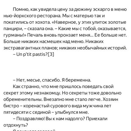
Помню, как увидела цену за дюжину эскарго в меню
нью-йоркского ресторана. Мы с матерью так и
покатились от хохота. «Наверное, у этих улиток золотые
панцири, – сказала она. – Какие мы с тобой, оказывается,
гурманы!» Печаль вновь пронзает меня… Ее больше нет.
Больше никаких насмешек над меню. Никаких
экстравагантных планов; никаких необычайных историй.
– Un p’tit pastis?
[3]
– Нет, месье, спасибо. Я беременна.
Как странно, что мне пришлось поведать свой
секрет этому незнакомцу. Но секреты тоже довольно
обременительны. Внезапно мне стало легче. Хозяин
бистро – коренастый сурового вида мужчина лет
пятидесяти с сединой – улыбнулся мне.
– Поздравляю! Вы к нам надолго? Приехали
отдохнуть?