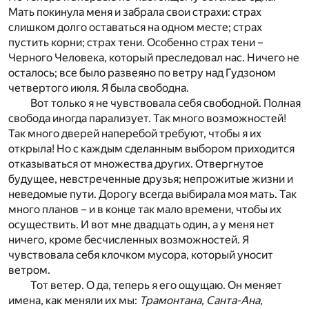
Мать покинула меня и забрала свои страхи: страх
слишком долго оставаться на одном месте; страх
пустить корни; страх тени. Особенно страх тени –
Черного Человека, который преследовал нас. Ничего не
осталось; все было развеяно по ветру над Гудзоном
четвертого июля. Я была свободна.
Вот только я не чувствовала себя свободной. Полная
свобода иногда парализует. Так много возможностей!
Так много дверей наперебой требуют, чтобы я их
открыла! Но с каждым сделанным выбором приходится
отказываться от множества других. Отвергнутое
будущее, невстреченные друзья; непрожитые жизни и
неведомые пути. Дорогу всегда выбирала моя мать. Так
много планов – и в конце так мало времени, чтобы их
осуществить. И вот мне двадцать один, а у меня нет
ничего, кроме бесчисленных возможностей. Я
чувствовала себя клочком мусора, который уносит
ветром.
Тот ветер. О да, теперь я его ощущаю. Он меняет
имена, как меняли их мы:
Трамонтана, Санта-Ана,