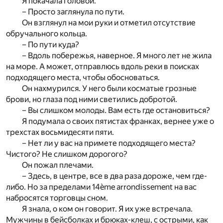
Я покачала головой.
– Просто заглянула по пути.
Он взглянул на мои руки и отметил отсутствие
обручального кольца.
– По пути куда?
– Вдоль побережья, наверное. Я много лет не жила
на море. А может, отправлюсь вдоль реки в поисках
подходящего места, чтобы обосноваться.
Он нахмурился. У него были косматые грозные
брови, но глаза под ними светились добротой.
– Вы слишком молоды. Вам есть где остановиться?
Я подумала о своих пятистах франках, вернее уже о
трехстах восьмидесяти пяти.
– Нет ли у вас на примете подходящего места?
Чистого? Не слишком дорогого?
Он пожал плечами.
– Здесь, в центре, все в два раза дороже, чем где-
либо. Но за пределами 14ème arrondissement на вас
набросятся торговцы сном.
Я знала, о ком он говорит. Я их уже встречала.
Мужчины в бейсболках и брюках-клеш, с острыми, как