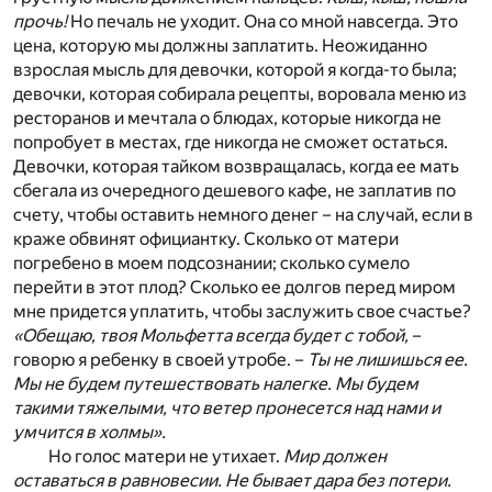
прочь!
Но печаль не уходит. Она со мной навсегда. Это
цена, которую мы должны заплатить. Неожиданно
взрослая мысль для девочки, которой я когда-то была;
девочки, которая собирала рецепты, воровала меню из
ресторанов и мечтала о блюдах, которые никогда не
попробует в местах, где никогда не сможет остаться.
Девочки, которая тайком возвращалась, когда ее мать
сбегала из очередного дешевого кафе, не заплатив по
счету, чтобы оставить немного денег – на случай, если в
краже обвинят официантку. Сколько от матери
погребено в моем подсознании; сколько сумело
перейти в этот плод? Сколько ее долгов перед миром
мне придется уплатить, чтобы заслужить свое счастье?
«Обещаю, твоя Мольфетта всегда будет с тобой,
–
говорю я ребенку в своей утробе. –
Ты не лишишься ее.
Мы не будем путешествовать налегке. Мы будем
такими тяжелыми, что ветер пронесется над нами и
умчится в холмы».
Но голос матери не утихает.
Мир должен
оставаться в равновесии. Не бывает дара без потери.