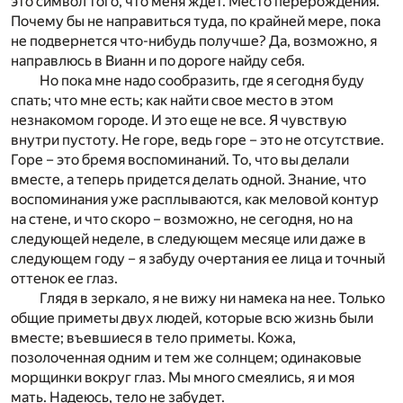
это символ того, что меня ждет. Место перерождения.
Почему бы не направиться туда, по крайней мере, пока
не подвернется что-нибудь получше? Да, возможно, я
направлюсь в Вианн и по дороге найду себя.
Но пока мне надо сообразить, где я сегодня буду
спать; что мне есть; как найти свое место в этом
незнакомом городе. И это еще не все. Я чувствую
внутри пустоту. Не горе, ведь горе – это не отсутствие.
Горе – это бремя воспоминаний. То, что вы делали
вместе, а теперь придется делать одной. Знание, что
воспоминания уже расплываются, как меловой контур
на стене, и что скоро – возможно, не сегодня, но на
следующей неделе, в следующем месяце или даже в
следующем году – я забуду очертания ее лица и точный
оттенок ее глаз.
Глядя в зеркало, я не вижу ни намека на нее. Только
общие приметы двух людей, которые всю жизнь были
вместе; въевшиеся в тело приметы. Кожа,
позолоченная одним и тем же солнцем; одинаковые
морщинки вокруг глаз. Мы много смеялись, я и моя
мать. Надеюсь, тело не забудет.