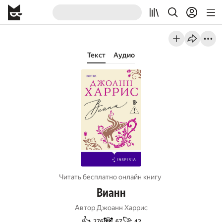
Текст
Аудио
Читать бесплатно онлайн книгу
Вианн
Автор
Джоанн Харрис
👍
🐼
🚀
276
67
42