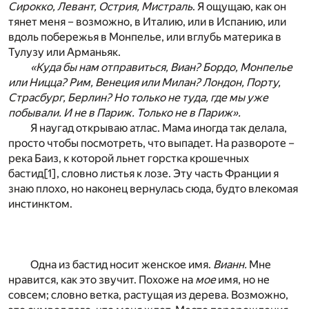
Сирокко, Левант, Острия, Мистраль
. Я ощущаю, как он
тянет меня – возможно, в Италию, или в Испанию, или
вдоль побережья в Монпелье, или вглубь материка в
Тулузу или Арманьяк.
«Куда бы нам отправиться, Виан? Бордо, Монпелье
или Ницца? Рим, Венеция или Милан? Лондон, Порту,
Страсбург, Берлин? Но только не туда, где мы уже
побывали. И не в Париж. Только не в Париж».
Я наугад открываю атлас. Мама иногда так делала,
просто чтобы посмотреть, что выпадет. На развороте –
река Баиз, к которой льнет горстка крошечных
бастид
[1]
, словно листья к лозе. Эту часть Франции я
знаю плохо, но наконец вернулась сюда, будто влекомая
инстинктом.
Одна из бастид носит женское имя.
Вианн.
Мне
нравится, как это звучит. Похоже на
мое
имя, но не
совсем; словно ветка, растущая из дерева. Возможно,