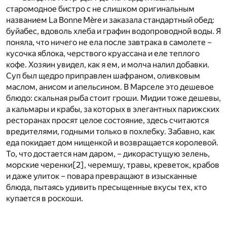
старомодное бистро с не слишком оригинальным
названием La Bonne Mère и заказала стандартный обед:
буйабес, вдоволь хлеба и графин водопроводной воды. Я
поняла, что ничего не ела после завтрака в самолете –
кусочка яблока, черствого круассана и еле теплого
кофе. Хозяин увидел, как я ем, и молча налил добавки.
Суп был щедро приправлен шафраном, оливковым
маслом, анисом и апельсином. В Марселе это дешевое
блюдо: скальная рыба стоит гроши. Мидии тоже дешевы,
а кальмары и крабы, за которых в элегантных парижских
ресторанах просят целое состояние, здесь считаются
вредителями, годными только в похлебку. Забавно, как
еда покидает дом нищенкой и возвращается королевой.
То, что достается нам даром, – дикорастущую зелень,
морские черенки
[2]
, черемшу, травы, креветок, крабов
и даже улиток – повара превращают в изысканные
блюда, пытаясь удивить пресыщенные вкусы тех, кто
купается в роскоши.