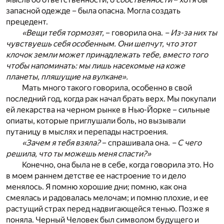
запасной одежде – была опасна. Могла создать
прецедент.
«Вещи тебя тормозят,
– говорила она.
– Из-за них ты
чувствуешь себя особенным. Они шепчут, что этот
клочок земли может принадлежать тебе, вместо того
чтобы напоминать: мы лишь насекомые на коже
планеты, пляшущие на вулкане».
Мать много такого говорила, особенно в свой
последний год, когда рак начал брать верх. Мы покупали
ей лекарства на черном рынке в Нью-Йорке – сильные
опиаты, которые приглушали боль, но вызывали
путаницу в мыслях и перепады настроения.
«Зачем я тебя взяла?
– спрашивала она.
– С чего
решила, что ты можешь меня спасти?»
Конечно, она была не в себе, когда говорила это. Но
в моем раннем детстве ее настроение то и дело
менялось. Я помню хорошие дни; помню, как она
смеялась и радовалась мелочам; и помню плохие, и ее
растущий страх перед надвигающейся тенью. Позже я
поняла. Черный Человек был символом будущего и