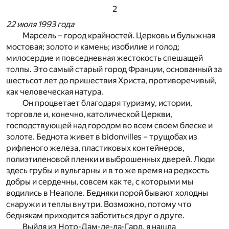
2
22 июля 1993 года
Марсель – город крайностей. Церковь и булыжная
мостовая; золото и камень; изобилие и голод;
милосердие и повседневная жестокость спешащей
толпы. Это самый старый город Франции, основанный за
шестьсот лет до пришествия Христа, противоречивый,
как человеческая натура.
Он процветает благодаря туризму, истории,
торговле и, конечно, католической Церкви,
господствующей над городом во всем своем блеске и
золоте. Беднота живет в bidonvilles – трущобах из
рифленого железа, пластиковых контейнеров,
полиэтиленовой пленки и выброшенных дверей. Люди
здесь грубы и вульгарны и в то же время на редкость
добры и сердечны, совсем как те, с которыми мы
водились в Неаполе. Бедняки порой бывают холодны
снаружи и теплы внутри. Возможно, потому что
беднякам приходится заботиться друг о друге.
Выйдя из Нотр-Дам-де-ла-Гард, я нашла