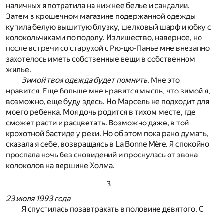
наличных я потратила на нижнее белье и сандалии.
Затем в крошечном магазине подержанной одежды
купила белую вышитую блузку, шелковый шарф и юбку с
колокольчиками по подолу. Излишество, наверное, но
после встречи со старухой с Рю-дю-Панье мне внезапно
захотелось иметь собственные вещи в собственном
жилье.
Зимой твоя одежда будет помнить.
Мне это
нравится. Еще больше мне нравится мысль, что зимой я,
возможно, еще буду здесь. Но Марсель не подходит для
моего ребенка. Моя дочь родится в тихом месте, где
сможет расти и расцветать. Возможно даже, в той
крохотной бастиде у реки. Но об этом пока рано думать,
сказала я себе, возвращаясь в La Bonne Mère. Я спокойно
проспала ночь без сновидений и проснулась от звона
колоколов на вершине Холма.
3
23 июля 1993 года
Я спустилась позавтракать в половине девятого. С