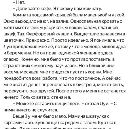
– Нет.
– Допивайте кофе. Я покажу вам комнату.
Комната под самой крышей была маленькой и узкой.
Окно выходило на юг, на залив. Односпальная кровать с
желтым стеганым узорчатым покрывалом, платяной
шкаф. Таз. Фарфоровый кувшин. Выцветшие занавески в
цветочек. Прекрасно. Просто идеально. Я понимала, что
Луи предложил мне ее, потому что я молода, миловидна
и беременна. Но он прав: одинокой женщине здесь
опасно. Конечно, мне было что противопоставить, в
странствиях я многому научилась. Но в ближайшие
восемь месяцев мне придется пустить корни. Мне
понадобится дом; работа. Что-то постоянное. А сейчас
мне хватит денег переночевать в бистро и, может быть,
перекусить раз-другой. После этого у меня не останется
ничего. Только ветер, стена и я.
– Можете оставить вещи здесь, – сказал Луи. – С
ними ничего не случится.
Вещей у меня было мало. Мамина шкатулка с
картами Таро. Зубная щетка рядом с тазом. Куртка в
шкафу. Я всегда умела обживать места, в которых