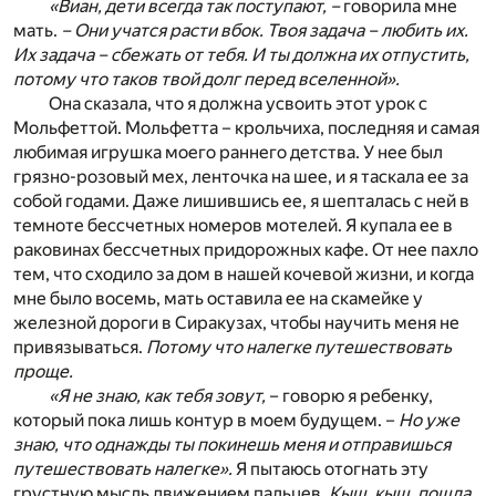
«Виан, дети всегда так поступают, –
говорила мне
мать.
– Они учатся расти вбок. Твоя задача – любить их.
Их задача – сбежать от тебя. И ты должна их отпустить,
потому что таков твой долг перед вселенной».
Она сказала, что я должна усвоить этот урок с
Мольфеттой. Мольфетта – крольчиха, последняя и самая
любимая игрушка моего раннего детства. У нее был
грязно-розовый мех, ленточка на шее, и я таскала ее за
собой годами. Даже лишившись ее, я шепталась с ней в
темноте бессчетных номеров мотелей. Я купала ее в
раковинах бессчетных придорожных кафе. От нее пахло
тем, что сходило за дом в нашей кочевой жизни, и когда
мне было восемь, мать оставила ее на скамейке у
железной дороги в Сиракузах, чтобы научить меня не
привязываться.
Потому что налегке путешествовать
проще.
«Я не знаю, как тебя зовут,
– говорю я ребенку,
который пока лишь контур в моем будущем. –
Но уже
знаю, что однажды ты покинешь меня и отправишься
путешествовать налегке».
Я пытаюсь отогнать эту
грустную мысль движением пальцев.
Кыш, кыш, пошла