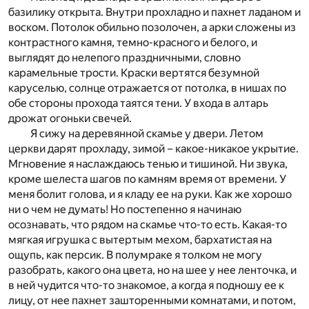
базилику открыта. Внутри прохладно и пахнет ладаном и
воском. Потолок обильно позолочен, а арки сложены из
контрастного камня, темно-красного и белого, и
выглядят до нелепого праздничными, словно
карамельные трости. Краски вертятся безумной
каруселью, солнце отражается от потолка, в нишах по
обе стороны прохода таятся тени. У входа в алтарь
дрожат огоньки свечей.
Я сижу на деревянной скамье у двери. Летом
церкви дарят прохладу, зимой – какое-никакое укрытие.
Мгновение я наслаждаюсь тенью и тишиной. Ни звука,
кроме шелеста шагов по камням время от времени. У
меня болит голова, и я кладу ее на руки. Как же хорошо
ни о чем не думать! Но постепенно я начинаю
осознавать, что рядом на скамье что-то есть. Какая-то
мягкая игрушка с вытертым мехом, бархатистая на
ощупь, как персик. В полумраке я толком не могу
разобрать, какого она цвета, но на шее у нее ленточка, и
в ней чудится что-то знакомое, а когда я подношу ее к
лицу, от нее пахнет зашторенными комнатами, и потом,