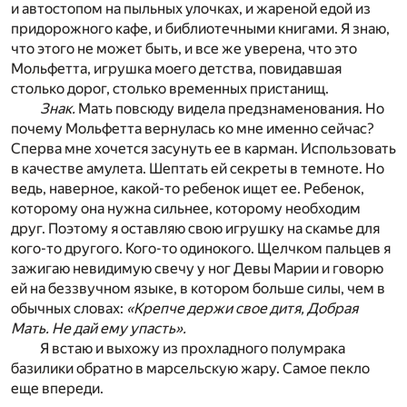
и автостопом на пыльных улочках, и жареной едой из
придорожного кафе, и библиотечными книгами. Я знаю,
что этого не может быть, и все же уверена, что это
Мольфетта, игрушка моего детства, повидавшая
столько дорог, столько временных пристанищ.
Знак.
Мать повсюду видела предзнаменования. Но
почему Мольфетта вернулась ко мне именно сейчас?
Сперва мне хочется засунуть ее в карман. Использовать
в качестве амулета. Шептать ей секреты в темноте. Но
ведь, наверное, какой-то ребенок ищет ее. Ребенок,
которому она нужна сильнее, которому необходим
друг. Поэтому я оставляю свою игрушку на скамье для
кого-то другого. Кого-то одинокого. Щелчком пальцев я
зажигаю невидимую свечу у ног Девы Марии и говорю
ей на беззвучном языке, в котором больше силы, чем в
обычных словах:
«Крепче держи свое дитя, Добрая
Мать. Не дай ему упасть».
Я встаю и выхожу из прохладного полумрака
базилики обратно в марсельскую жару. Самое пекло
еще впереди.