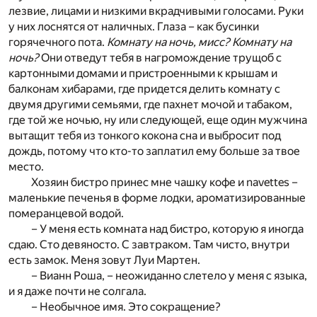
лезвие, лицами и низкими вкрадчивыми голосами. Руки
у них лоснятся от наличных. Глаза – как бусинки
горячечного пота.
Комнату на ночь, мисс? Комнату на
ночь?
Они отведут тебя в нагромождение трущоб с
картонными домами и пристроенными к крышам и
балконам хибарами, где придется делить комнату с
двумя другими семьями, где пахнет мочой и табаком,
где той же ночью, ну или следующей, еще один мужчина
вытащит тебя из тонкого кокона сна и выбросит под
дождь, потому что кто-то заплатил ему больше за твое
место.
Хозяин бистро принес мне чашку кофе и navettes –
маленькие печенья в форме лодки, ароматизированные
померанцевой водой.
– У меня есть комната над бистро, которую я иногда
сдаю. Сто девяносто. С завтраком. Там чисто, внутри
есть замок. Меня зовут Луи Мартен.
– Вианн Роша, – неожиданно слетело у меня с языка,
и я даже почти не солгала.
– Необычное имя. Это сокращение?