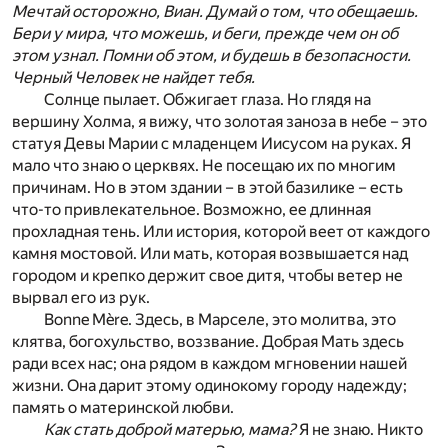
Мечтай осторожно, Виан. Думай о том, что обещаешь.
Бери у мира, что можешь, и беги, прежде чем он об
этом узнал. Помни об этом, и будешь в безопасности.
Черный Человек не найдет тебя.
Солнце пылает. Обжигает глаза. Но глядя на
вершину Холма, я вижу, что золотая заноза в небе – это
статуя Девы Марии с младенцем Иисусом на руках. Я
мало что знаю о церквях. Не посещаю их по многим
причинам. Но в этом здании – в этой базилике – есть
что-то привлекательное. Возможно, ее длинная
прохладная тень. Или история, которой веет от каждого
камня мостовой. Или мать, которая возвышается над
городом и крепко держит свое дитя, чтобы ветер не
вырвал его из рук.
Bonne Mère. Здесь, в Марселе, это молитва, это
клятва, богохульство, воззвание. Добрая Мать здесь
ради всех нас; она рядом в каждом мгновении нашей
жизни. Она дарит этому одинокому городу надежду;
память о материнской любви.
Как стать доброй матерью, мама?
Я не знаю. Никто