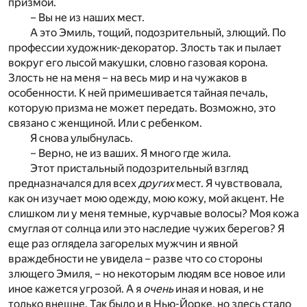
призмой.
– Вы не из наших мест.
А это Эмиль, тощий, подозрительный, злющий. По
профессии художник-декоратор. Злость так и пылает
вокруг его лысой макушки, словно газовая корона.
Злость не на меня – на весь мир и на чужаков в
особенности. К ней примешивается тайная печаль,
которую призма не может передать. Возможно, это
связано с женщиной. Или с ребенком.
Я снова улыбнулась.
– Верно, не из ваших. Я много где жила.
Этот пристальный подозрительный взгляд
предназначался для всех
других
мест. Я чувствовала,
как он изучает мою одежду, мою кожу, мой акцент. Не
слишком ли у меня темные, курчавые волосы? Моя кожа
смуглая от солнца или это наследие чужих берегов? Я
еще раз оглядела загорелых мужчин и явной
враждебности не увидела – разве что со стороны
злющего Эмиля, – но некоторым людям все новое или
иное кажется угрозой. А я
очень
иная и новая, и не
только внешне. Так было и в Нью-Йорке, но здесь стало