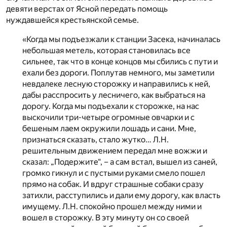
девяти верстах от Ясной передать помощь
нуждавшейся крестьянской семье.
«Когда мы подъезжали к станции Засека, начиналась
небольшая метель, которая становилась все
сильнее, так что в конце концов мы сбились с пути и
ехали без дороги. Поплутав немного, мы заметили
невдалеке лесную сторожку и направились к ней,
дабы расспросить у лесничего, как выбраться на
дорогу. Когда мы подъехали к сторожке, на нас
выскочили три-четыре огромные овчарки и с
бешеным лаем окружили лошадь и сани. Мне,
признаться сказать, стало жутко… Л.Н.
решительным движением передал мне вожжи и
сказал: „Подержите“, – а сам встал, вышел из саней,
громко гикнул и с пустыми руками смело пошел
прямо на собак. И вдруг страшные собаки сразу
затихли, расступились и дали ему дорогу, как власть
имущему. Л.Н. спокойно прошел между ними и
вошел в сторожку. В эту минуту он со своей