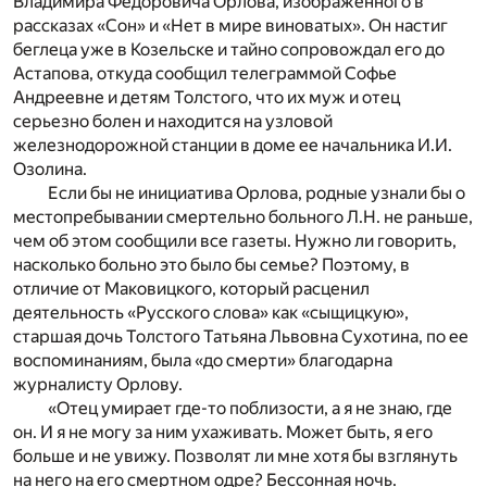
Владимира Федоровича Орлова, изображенного в
рассказах «Сон» и «Нет в мире виноватых». Он настиг
беглеца уже в Козельске и тайно сопровождал его до
Астапова, откуда сообщил телеграммой Софье
Андреевне и детям Толстого, что их муж и отец
серьезно болен и находится на узловой
железнодорожной станции в доме ее начальника И.И.
Озолина.
Если бы не инициатива Орлова, родные узнали бы о
местопребывании смертельно больного Л.Н. не раньше,
чем об этом сообщили все газеты. Нужно ли говорить,
насколько больно это было бы семье? Поэтому, в
отличие от Маковицкого, который расценил
деятельность «Русского слова» как «сыщицкую»,
старшая дочь Толстого Татьяна Львовна Сухотина, по ее
воспоминаниям, была «до смерти» благодарна
журналисту Орлову.
«Отец умирает где-то поблизости, а я не знаю, где
он. И я не могу за ним ухаживать. Может быть, я его
больше и не увижу. Позволят ли мне хотя бы взглянуть
на него на его смертном одре? Бессонная ночь.