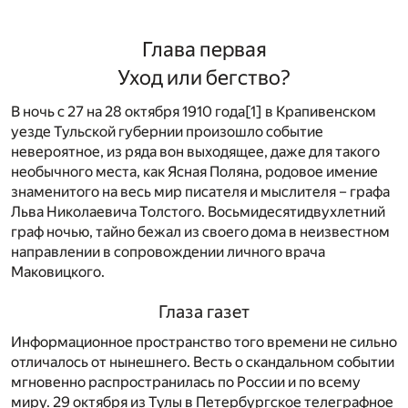
Глава первая
Уход или бегство?
В ночь с 27 на 28 октября 1910 года
[1]
в Крапивенском
уезде Тульской губернии произошло событие
невероятное, из ряда вон выходящее, даже для такого
необычного места, как Ясная Поляна, родовое имение
знаменитого на весь мир писателя и мыслителя – графа
Льва Николаевича Толстого. Восьмидесятидвухлетний
граф ночью, тайно бежал из своего дома в неизвестном
направлении в сопровождении личного врача
Маковицкого.
Глаза газет
Информационное пространство того времени не сильно
отличалось от нынешнего. Весть о скандальном событии
мгновенно распространилась по России и по всему
миру. 29 октября из Тулы в Петербургское телеграфное