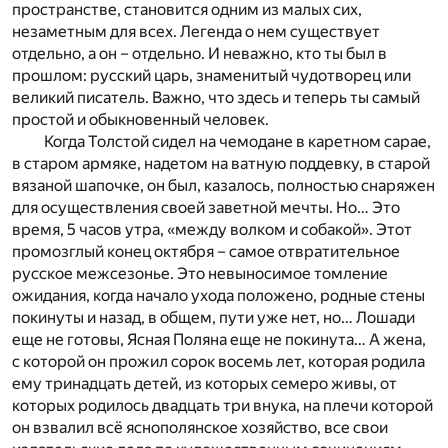
пространстве, становится одним из малых сих,
незаметным для всех. Легенда о нем существует
отдельно, а он – отдельно. И неважно, кто ты был в
прошлом: русский царь, знаменитый чудотворец или
великий писатель. Важно, что здесь и теперь ты самый
простой и обыкновенный человек.
Когда Толстой сидел на чемодане в каретном сарае,
в старом армяке, надетом на ватную поддевку, в старой
вязаной шапочке, он был, казалось, полностью снаряжен
для осуществления своей заветной мечты. Но… Это
время, 5 часов утра, «между волком и собакой». Этот
промозглый конец октября – самое отвратительное
русское межсезонье. Это невыносимое томление
ожидания, когда начало ухода положено, родные стены
покинуты и назад, в общем, пути уже нет, но… Лошади
еще не готовы, Ясная Поляна еще не покинута… А жена,
с которой он прожил сорок восемь лет, которая родила
ему тринадцать детей, из которых семеро живы, от
которых родилось двадцать три внука, на плечи которой
он взвалил всё яснополянское хозяйство, все свои