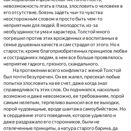
невозможность лгать в глаза, злословить о человеке в
его отсутствие, боязнь задеть чьи-то чувства
неосторожным словом и просто быть чем-то
неприятным для людей. В молодости, из-за
необузданности ума и характера, Толстой много
погрешил против этих врожденных и воспитанных в
семье душевных качеств и сам страдал от этого. Но к
старости, кроме благоприобретенных принципов любви
и сострадания к людям, в нем все больше проявлялось
неприятие гадкого, грязного, скандального.
На протяжении всего конфликта с женой Толстой
был почти безупречен. Он ее жалел, пресекал любые
попытки злословить на ее счет, даже когда знал
справедливость этих слов. Он подчинялся, насколько
возможно и даже невозможно, ее требованиям, порой
самым нелепым, терпеливо выносил все ее выходки,
порой чудовищные, вроде шантажа самоубийством. Но
в сердцевине этого поведения, которое удивляло и
даже раздражало его сторонников, были не
отвлеченные принципы, а натура старого барина, да