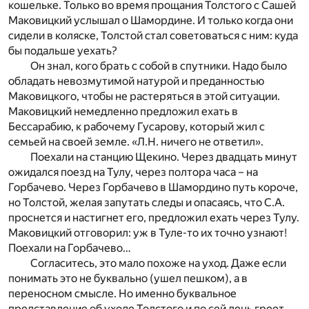
кошельке. Только во время прощания Толстого с Сашей
Маковицкий услышал о Шамордине. И только когда они
сидели в коляске, Толстой стал советоваться с ним: куда
бы подальше уехать?
Он знал, кого брать с собой в спутники. Надо было
обладать невозмутимой натурой и преданностью
Маковицкого, чтобы не растеряться в этой ситуации.
Маковицкий немедленно предложил ехать в
Бессарабию, к рабочему Гусарову, который жил с
семьей на своей земле. «Л.Н. ничего не ответил».
Поехали на станцию Щекино. Через двадцать минут
ожидался поезд на Тулу, через полтора часа – на
Горбачево. Через Горбачево в Шамордино путь короче,
но Толстой, желая запутать следы и опасаясь, что С.А.
проснется и настигнет его, предложил ехать через Тулу.
Маковицкий отговорил: уж в Туле-то их точно узнают!
Поехали на Горбачево…
Согласитесь, это мало похоже на уход. Даже если
понимать это не буквально (ушел пешком), а в
переносном смысле. Но именно буквальное
представление об уходе Толстого и по сей день греет