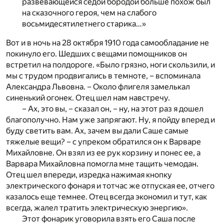
развевающейся седой бородой больше похож был
на сказочного героя, чем на слабого
восьмидесятилетнего старика…»
Вот и в ночь на 28 октября 1910 года самообладание не
покинуло его. Шедших с вещами помощников он
встретил на полдороге. «Было грязно, ноги скользили, и
мы с трудом продвигались в темноте, – вспоминала
Александра Львовна. – Около флигеля замелькал
синенький огонек. Отец шел нам навстречу.
– Ах, это вы, – сказал он, – ну, на этот раз я дошел
благополучно. Нам уже запрягают. Ну, я пойду вперед и
буду светить вам. Ах, зачем вы дали Саше самые
тяжелые вещи? – с упреком обратился он к Варваре
Михайловне. Он взял из ее рук корзину и понес ее, а
Варвара Михайловна помогла мне тащить чемодан.
Отец шел впереди, изредка нажимая кнопку
электрического фонаря и тотчас же отпуская ее, отчего
казалось еще темнее. Отец всегда экономил и тут, как
всегда, жалел тратить электрическую энергию».
Этот фонарик уговорила взять его Саша после