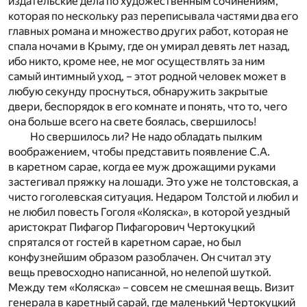
издательские дела по художественным сочинениям,
которая по нескольку раз переписывала частями два его
главных романа и множество других работ, которая не
спала ночами в Крыму, где он умирал девять лет назад,
ибо никто, кроме нее, не мог осуществлять за ним
самый интимный уход, – этот родной человек может в
любую секунду проснуться, обнаружить закрытые
двери, беспорядок в его комнате и понять, что то, чего
она больше всего на свете боялась, свершилось!
Но свершилось ли? Не надо обладать пылким
воображением, чтобы представить появление С.А.
в каретном сарае, когда ее муж дрожащими руками
застегивал пряжку на лошади. Это уже не толстовская, а
чисто гоголевская ситуация. Недаром Толстой и любил и
не любил повесть Гоголя «Коляска», в которой уездный
аристократ Пифагор Пифагорович Чертокуцкий
спрятался от гостей в каретном сарае, но был
конфузнейшим образом разоблачен. Он считал эту
вещь превосходно написанной, но нелепой шуткой.
Между тем «Коляска» – совсем не смешная вещь. Визит
генерала в каретный сарай, где маленький Чертокуцкий