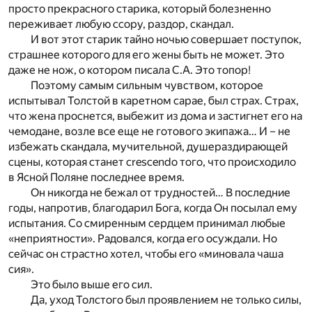
просто прекрасного старика, который болезненно
переживает любую ссору, раздор, скандал.
И вот этот старик тайно ночью совершает поступок,
страшнее которого для его жены быть не может. Это
даже не нож, о котором писала С.А. Это топор!
Поэтому самым сильным чувством, которое
испытывал Толстой в каретном сарае, был страх. Страх,
что жена проснется, выбежит из дома и застигнет его на
чемодане, возле все еще не готового экипажа… И – не
избежать скандала, мучительной, душераздирающей
сцены, которая станет crescendo того, что происходило
в Ясной Поляне последнее время.
Он никогда не бежал от трудностей… В последние
годы, напротив, благодарил Бога, когда Он посылал ему
испытания. Со смиренным сердцем принимал любые
«неприятности». Радовался, когда его осуждали. Но
сейчас он страстно хотел, чтобы его «миновала чаша
сия».
Это было выше его сил.
Да, уход Толстого был проявлением не только силы,