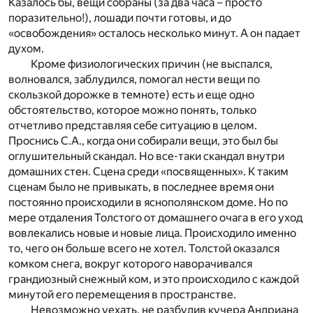
Казалось бы, вещи собраны (за два часа – просто
поразительно!), лошади почти готовы, и до
«освобождения» осталось несколько минут. А он падает
духом.
Кроме физиологических причин (не выспался,
волновался, заблудился, помогал нести вещи по
скользкой дорожке в темноте) есть и еще одно
обстоятельство, которое можно понять, только
отчетливо представляя себе ситуацию в целом.
Проснись С.А., когда они собирали вещи, это был бы
оглушительный скандал. Но все-таки скандал внутри
домашних стен. Сцена среди «посвященных». К таким
сценам было не привыкать, в последнее время они
постоянно происходили в яснополянском доме. Но по
мере отдаления Толстого от домашнего очага в его уход
вовлекались новые и новые лица. Происходило именно
то, чего он больше всего не хотел. Толстой оказался
комком снега, вокруг которого наворачивался
грандиозный снежный ком, и это происходило с каждой
минутой его перемещения в пространстве.
Невозможно уехать, не разбудив кучера Андриана