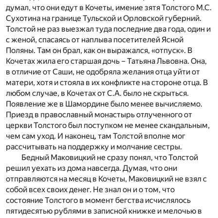
думал, что они едут в Кочеты, имение зятя Толстого М.С.
Сухотина на границе Тульской и Орловской губерний.
Толстой не раз выезжал туда последние два года, один и
с женой, спасаясь от наплыва посетителей Ясной
Поляны. Там он брал, как он выражался, «отпуск». В
Кочетах жила его старшая дочь – Татьяна Львовна. Она,
в отличие от Саши, не одобряла желания отца уйти от
матери, хотя и стояла в их конфликте на стороне отца. В
любом случае, в Кочетах от С.А. было не скрыться.
Появление же в Шамордине было менее вычисляемо.
Приезд в православный монастырь отлученного от
церкви Толстого был поступком не менее скандальным,
чем сам уход. И наконец, там Толстой вполне мог
рассчитывать на поддержку и молчание сестры.
Бедный Маковицкий не сразу понял, что Толстой
решил уехать из дома навсегда. Думая, что они
отправляются на месяц в Кочеты, Маковицкий не взял с
собой всех своих денег. Не знал он и о том, что
состояние Толстого в момент бегства исчислялось
пятидесятью рублями в записной книжке и мелочью в