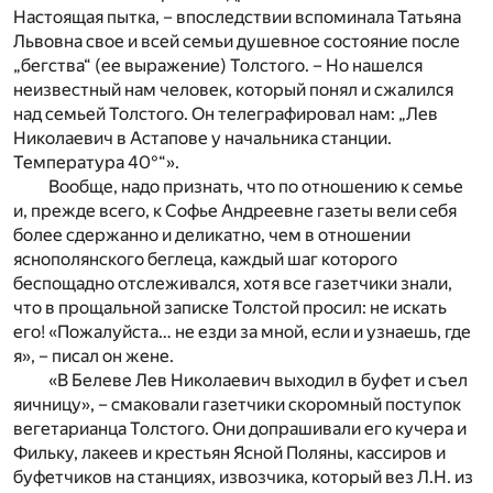
Настоящая пытка, – впоследствии вспоминала Татьяна
Львовна свое и всей семьи душевное состояние после
„бегства“ (ее выражение) Толстого. – Но нашелся
неизвестный нам человек, который понял и сжалился
над семьей Толстого. Он телеграфировал нам: „Лев
Николаевич в Астапове у начальника станции.
Температура 40°“».
Вообще, надо признать, что по отношению к семье
и, прежде всего, к Софье Андреевне газеты вели себя
более сдержанно и деликатно, чем в отношении
яснополянского беглеца, каждый шаг которого
беспощадно отслеживался, хотя все газетчики знали,
что в прощальной записке Толстой просил: не искать
его! «Пожалуйста… не езди за мной, если и узнаешь, где
я», – писал он жене.
«В Белеве Лев Николаевич выходил в буфет и съел
яичницу», – смаковали газетчики скоромный поступок
вегетарианца Толстого. Они допрашивали его кучера и
Фильку, лакеев и крестьян Ясной Поляны, кассиров и
буфетчиков на станциях, извозчика, который вез Л.Н. из