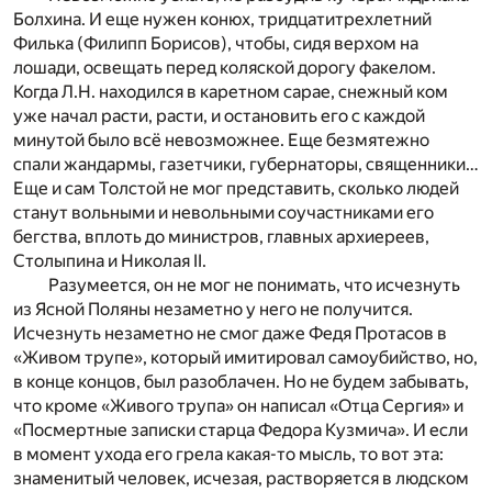
Болхина. И еще нужен конюх, тридцатитрехлетний
Филька (Филипп Борисов), чтобы, сидя верхом на
лошади, освещать перед коляской дорогу факелом.
Когда Л.Н. находился в каретном сарае, снежный ком
уже начал расти, расти, и остановить его с каждой
минутой было всё невозможнее. Еще безмятежно
спали жандармы, газетчики, губернаторы, священники…
Еще и сам Толстой не мог представить, сколько людей
станут вольными и невольными соучастниками его
бегства, вплоть до министров, главных архиереев,
Столыпина и Николая II.
Разумеется, он не мог не понимать, что исчезнуть
из Ясной Поляны незаметно у него не получится.
Исчезнуть незаметно не смог даже Федя Протасов в
«Живом трупе», который имитировал самоубийство, но,
в конце концов, был разоблачен. Но не будем забывать,
что кроме «Живого трупа» он написал «Отца Сергия» и
«Посмертные записки старца Федора Кузмича». И если
в момент ухода его грела какая-то мысль, то вот эта:
знаменитый человек, исчезая, растворяется в людском