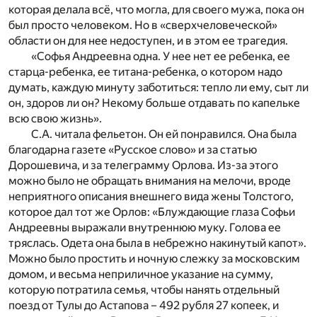
которая делала всё, что могла, для своего мужа, пока он
был просто человеком. Но в «сверхчеловеческой»
области он для нее недоступен, и в этом ее трагедия.
«Софья Андреевна одна. У нее нет ее ребенка, ее
старца-ребенка, ее титана-ребенка, о котором надо
думать, каждую минуту заботиться: тепло ли ему, сыт ли
он, здоров ли он? Некому больше отдавать по капельке
всю свою жизнь».
С.А. читала фельетон. Он ей понравился. Она была
благодарна газете «Русское слово» и за статью
Дорошевича, и за телеграмму Орлова. Из-за этого
можно было не обращать внимания на мелочи, вроде
неприятного описания внешнего вида жены Толстого,
которое дал тот же Орлов: «Блуждающие глаза Софьи
Андреевны выражали внутреннюю муку. Голова ее
тряслась. Одета она была в небрежно накинутый капот».
Можно было простить и ночную слежку за московским
домом, и весьма неприличное указание на сумму,
которую потратила семья, чтобы нанять отдельный
поезд от Тулы до Астапова – 492 рубля 27 копеек, и