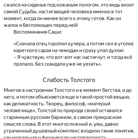
сжался на сиденье под кожаным пологом, это ведь визит
самой Судьбы, настигающей человека именно в тот
момент, когда он менее всего к этому готов. Как он
жалок и беспомощен перед ней!
Воспоминания Саши:
«Сначала отец торопил кучера, а потом сел в уголке
каретного сарая на чемодан и сразу упал духом:
– Я чувствую, что вот-вот нас настигнут, и тогда всё
пропало. Без скандала уже не уехать».
Слабость Толстого
Многое в настроении Толстого и в момент бегства, и до
него, и потом объясняется еще и такой простой вещью,
как деликатность. Творец, философ, «матерый
человечище», Толстой по природе своей оставался
старинным русским барином, в самом прекрасном
смысле слова. В этот многосложный и, увы, давно
утраченный душевный комплекс входили такие понятия,
как моральная и физическая чистоплотность,