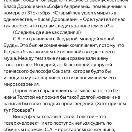
Власа Дорошевича «Софья Андреевна», помещенным в
номере от 31 октября. «Старый лев ушел умирать в
одиночестве, – писал Дорошевич. – Орел улетел от нас
так высоко, что где нам следить за полетом его?!»
(Следили, да еще как следили!)
С.А. он сравнивал с Ясодарой, молодой женой
Будды. Это был несомненный комплимент, потому что
Ясодара была ни в чем не повинной в уходе своего
мужа. Между тем злые языки сравнивали жену
Толстого не с Ясодарой, а с Ксантиппой, супругой
греческого философа Сократа, которая будто бы
изводила мужа сварливостью и непониманием его
мировоззрения.
Дорошевич справедливо указывал на то, что без
жены Толстой не прожил бы такой долгой жизни и не
написал бы своих поздних произведений. (Хотя при чем
тут Ясодара?)
Вывод фельетона был такой. Толстой – это
«сверхчеловек», и его поступок нельзя судить по
обычным нормам. С.А. – простая земная женщина,