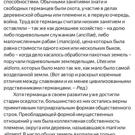
способностями. Обычными занятиями знати и
свободных германцев были охота, участие в делах
деревенской общины или племени и, в первую очередь,
война. Труд все германцы считали низким занятием и
оставляли – так же как домашнее хозяйство – на долю
либо подневольным служанкам (
ancillae
), либо
малочисленным рабам (
mancipia
), цена которых была
равна стоимости одного коня или нескольких быков,
либо – когда дело касалось обработки пахотных земель –
поручали подневольным земледельцам,
Utes
или
aidions,
которых было мало так же, как мало было самой
возделанной земли. (Вот автор и раскрыл коренные
отличия между славянами и их менее цивилизованными
родственниками германцами. –
Ред.
)
Хотя германцы в своем развитии уже достигли
стадии оседлости, большинство из них остались верны
примитивным патриархальным формам общественного
строя. Преобладающей формой имущественных
отношений у них была коллективная собственность
племени, округа или деревни, называвшаяся
mark
или
allmend.
В число общих земель входили не только