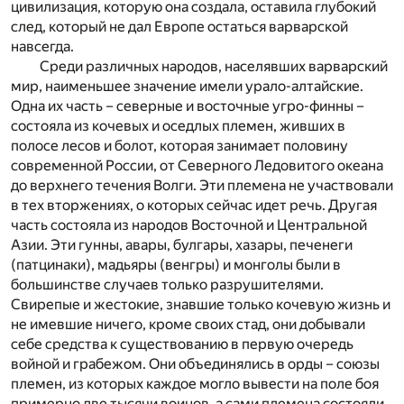
цивилизация, которую она создала, оставила глубокий
след, который не дал Европе остаться варварской
навсегда.
Среди различных народов, населявших варварский
мир, наименьшее значение имели урало-алтайские.
Одна их часть – северные и восточные угро-финны –
состояла из кочевых и оседлых племен, живших в
полосе лесов и болот, которая занимает половину
современной России, от Северного Ледовитого океана
до верхнего течения Волги. Эти племена не участвовали
в тех вторжениях, о которых сейчас идет речь. Другая
часть состояла из народов Восточной и Центральной
Азии. Эти гунны, авары, булгары, хазары, печенеги
(патцинаки), мадьяры (венгры) и монголы были в
большинстве случаев только разрушителями.
Свирепые и жестокие, знавшие только кочевую жизнь и
не имевшие ничего, кроме своих стад, они добывали
себе средства к существованию в первую очередь
войной и грабежом. Они объединялись в орды – союзы
племен, из которых каждое могло вывести на поле боя
примерно две тысячи воинов, а сами племена состояли