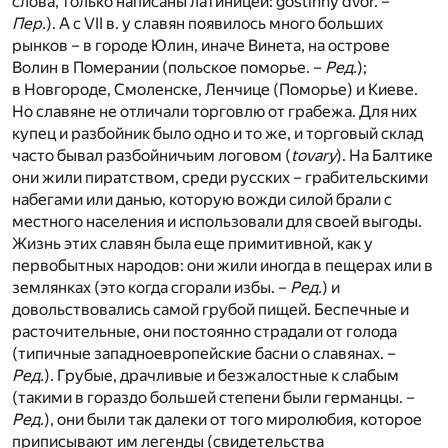
слова, только написаны латиницей: gostinny dvor. –
Пер.
). А с VII в. у славян появилось много больших
рынков – в городе Юлин, иначе Винета, на острове
Волин в Померании (польское поморье. –
Ред.
);
в Новгороде, Смоленске, Ленчице (Поморье) и Киеве.
Но славяне не отличали торговлю от грабежа. Для них
купец и разбойник было одно и то же, и торговый склад
часто бывал разбойничьим логовом (
tovary
). На Балтике
они жили пиратством, среди русских – грабительскими
набегами или данью, которую вожди силой брали с
местного населения и использовали для своей выгоды.
Жизнь этих славян была еще примитивной, как у
первобытных народов: они жили иногда в пещерах или в
землянках (это когда сгорали избы. –
Ред.
) и
довольствовались самой грубой пищей. Беспечные и
расточительные, они постоянно страдали от голода
(типичные западноевропейские басни о славянах. –
Ред.
). Грубые, драчливые и безжалостные к слабым
(такими в гораздо большей степени были германцы. –
Ред.
), они были так далеки от того миролюбия, которое
приписывают им легенды (свидетельства