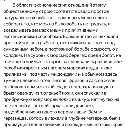
В области экономических отношений этому
общественному строю соответствовало простое
натуральное хозяйство. Германцы умели только
собирать то, что можно было добыть не трудясь, и
возделывать землю самыми примитивными
экстенсивными способами. Большинство из них жили
простой жизнью рыбаков, охотников и пастухов под
сумрачным небом, в постоянной борьбе с сыростью и
холодом. На суровых морских берегах, среди болот, на
отмелях и поймах, которые затапливались разлившейся
рекой или яростным нагоном морских вод, а также
приливами, под частыми дождями и в обычном здесь
тумане племена ютов, англов, фризов и саксов жили
рыболовством и охотой. Надев предохраняющую от
брызг одежду из тюленьей кожи, они спускали в
прибрежную воду морей лодки из шкур, натянутых на
плетенный из ветвей каркас, или длинные,
выдолбленные из одного дерева ладьи. Земли
германцев, которые лежали в глубине материка, были
преимущественно дикими и безлюдными. Это был край