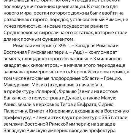
полному уничтожению цивилизации. К счастью для
нового мира, ростки которого должны были взойти на
развалинах старого, порядок, установленный Римом, не
исчез полностью, и новые государства раннего
Средневековья выросли на его остатках, которые стали
для них прочным фундаментом.
Римская империя (с 395 г. – Западная Римская и
Восточная Римская империи. –
Ред.
) – конгломерат
земель, площадь которого была больше 3 миллионов
квадратных километров, – в начале этого периода еще
занимала примерно четверть Европейского материка, в
том числе его самые плодородные области – Грецию,
Македонию, Мёзию (входившие в начале V в.
в префектуру Иллирия), Фракию (земли на востоке
Балканского полуострова и Дунае), а также Малую
Азию, земли в верховьях Тигра и Евфрата, Сирию,
Палестину, Египет и Киренаику, входившие в Восточную
префектуру, – земли этих двух префектур с 395 г. стали
землями Восточной Римской империи; на западе в
Западную Римскую империю входили префектура