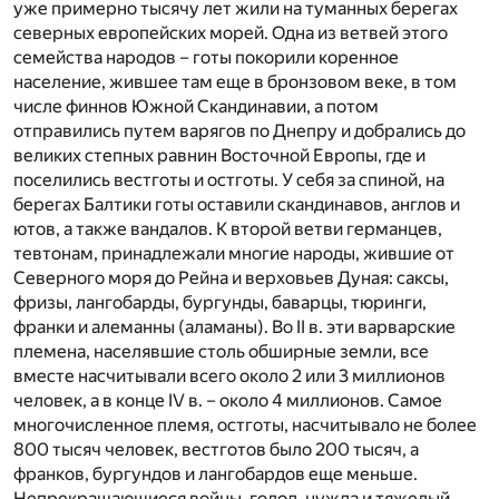
уже примерно тысячу лет жили на туманных берегах
северных европейских морей. Одна из ветвей этого
семейства народов – готы покорили коренное
население, жившее там еще в бронзовом веке, в том
числе финнов Южной Скандинавии, а потом
отправились путем варягов по Днепру и добрались до
великих степных равнин Восточной Европы, где и
поселились вестготы и остготы. У себя за спиной, на
берегах Балтики готы оставили скандинавов, англов и
ютов, а также вандалов. К второй ветви германцев,
тевтонам, принадлежали многие народы, жившие от
Северного моря до Рейна и верховьев Дуная: саксы,
фризы, лангобарды, бургунды, баварцы, тюринги,
франки и алеманны (аламаны). Во II в. эти варварские
племена, населявшие столь обширные земли, все
вместе насчитывали всего около 2 или 3 миллионов
человек, а в конце IV в. – около 4 миллионов. Самое
многочисленное племя, остготы, насчитывало не более
800 тысяч человек, вестготов было 200 тысяч, а
франков, бургундов и лангобардов еще меньше.
Непрекращающиеся войны, голод, нужда и тяжелый