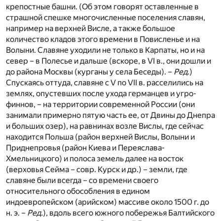
крепостные башни. (Об этом говорят оставленные в
страшной спешке многочисленные поселения славян,
например на верхней Висле, а также большое
количество кладов этого времени в Повисленье и на
Волыни. Славяне уходили не только в Карпаты, но и на
север – в Полесье и дальше (вскоре, в VI в., они дошли и
до района Москвы (курганы у села Беседы). –
Ред.
)
Спускаясь оттуда, славяне с V по VII в. расселились на
землях, опустевших после ухода германцев и угро-
финнов, – на территории современной России (они
занимали примерно пятую часть ее, от Двины до Днепра
и больших озер), на равнинах возле Вислы, где сейчас
находится Польша (район верхней Вислы, Волыни и
Приднепровья (район Киева и Переяслава-
Хмельницкого) и полоса земель далее на восток
(верховья Сейма – совр. Курск и др.) – земли, где
славяне были всегда – со времени своего
относительного обособления в едином
индоевропейском (арийском) массиве около 1500 г. до
н. э. –
Ред.
), вдоль всего южного побережья Балтийского