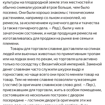
культуры на плодородной земле этих местностей и
обычно снимали урожай втрое больше, чем было
посеяно. Они были хорошо знакомы с техническими
растениями, например со льном и коноплей, но
ремесла, за исключением кузнечного дела и ткачества
(а также гончарного дела. –
Ред.
), были у них в
зачаточном состоянии, и нигде продукция ремесла не
изготавливалась для продажи на рынке вне семьи и
племени.
Товары для торговли славяне доставляли на спинах
людей или вьючных животных по примитивным тропам
или на лодках вниз по рекам, но торговля шла активно
только по соседству с Византийской империей. Заменой
денег славянам часто служили шкурки выдр и
горностаев; но чаще всего они просто меняли товар на
товар. Тем не менее славяне позволяли чужеземцам
(
гостям
) (в оригинале славянское слово
gost. – Пер.
),
приезжавшим для торговли, жить в особом помещении,
состоявшем из нескольких построек с двором
посередине –
гостином дворе
(в оригинале эти же