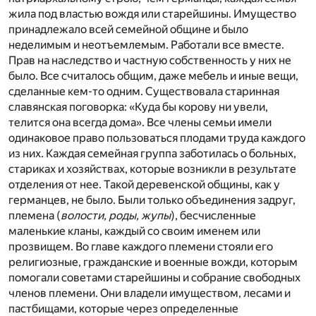
жила под властью вождя или старейшины. Имущество
принадлежало всей семейной общине и было
неделимым и неотъемлемым. Работали все вместе.
Прав на наследство и частную собственность у них не
было. Все считалось общим, даже мебель и иные вещи,
сделанные кем-то одним. Существовала старинная
славянская поговорка: «Куда бы корову ни увели,
телится она всегда дома». Все члены семьи имели
одинаковое право пользоваться плодами труда каждого
из них. Каждая семейная группа заботилась о больных,
стариках и хозяйствах, которые возникли в результате
отделения от нее. Такой деревенской общины, как у
германцев, не было. Были только объединения задруг,
племена (
волости, роды, жупы
), бесчисленные
маленькие кланы, каждый со своим именем или
прозвищем. Во главе каждого племени стояли его
религиозные, гражданские и военные вожди, которым
помогали советами старейшины и собрание свободных
членов племени. Они владели имуществом, лесами и
пастбищами, которые через определенные