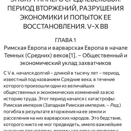
ПЕРИОД ВТОРЖЕНИЙ, РАЗРУШЕНИЯ
ЭКОНОМИКИ И ПОПЫТОК ЕЕ
ВОССТАНОВЛЕНИЯ. V–X ВВ
ГЛАВА 1
Римская Европа и варварская Европа в начале
Темных (Средних) веков
[1]
. – Общественный и
экономический уклад захватчиков
С V в. начался долгий – длиной в тысячу лет – период,
известный под названием Средние века, в течение
которого произошли одни из величайших
общественных и экономических изменений за всю
историю труда. Этот период начался с катастрофы:
Римская империя (Западная Римская империя. –
Ред.
)
погибла в результате вторжения на ее земли и
расселения на них варварских народов. Это бедствие,
которого никто не мог предвидеть, имело важнейшее
значение для истории, потому что едва не привело к