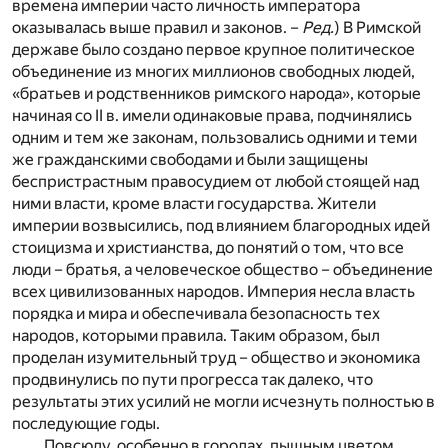
времена империи часто личность императора
оказывалась выше правил и законов. –
Ред.
) В Римской
державе было создано первое крупное политическое
объединение из многих миллионов свободных людей,
«братьев и родственников римского народа», которые
начиная со II в. имели одинаковые права, подчинялись
одним и тем же законам, пользовались одними и теми
же гражданскими свободами и были защищены
беспристрастным правосудием от любой стоящей над
ними власти, кроме власти государства. Жители
империи возвысились, под влиянием благородных идей
стоицизма и христианства, до понятий о том, что все
люди – братья, а человеческое общество – объединение
всех цивилизованных народов. Империя несла власть
порядка и мира и обеспечивала безопасность тех
народов, которыми правила. Таким образом, был
проделан изумительный труд – общество и экономика
продвинулись по пути прогресса так далеко, что
результаты этих усилий не могли исчезнуть полностью в
последующие годы.
Повсюду, особенно в городах, пышным цветом