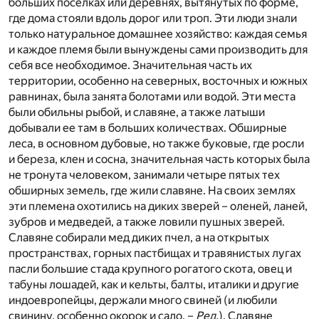
больших поселках или деревнях, вытянутых по форме,
где дома стояли вдоль дорог или троп. Эти люди знали
только натуральное домашнее хозяйство: каждая семья
и каждое племя были вынуждены сами производить для
себя все необходимое. Значительная часть их
территории, особенно на северных, восточных и южных
равнинах, была занята болотами или водой. Эти места
были обильны рыбой, и славяне, а также латыши
добывали ее там в больших количествах. Обширные
леса, в основном дубовые, но также буковые, где росли
и береза, клен и сосна, значительная часть которых была
не тронута человеком, занимали четыре пятых тех
обширных земель, где жили славяне. На своих землях
эти племена охотились на диких зверей – оленей, ланей,
зубров и медведей, а также ловили пушных зверей.
Славяне собирали мед диких пчел, а на открытых
пространствах, горных пастбищах и травянистых лугах
пасли большие стада крупного рогатого скота, овец и
табуны лошадей, как и кельты, балты, италики и другие
индоевропейцы, держали много свиней (и любили
свинину, особенно окорок и сало. –
Ред.
). Славяне