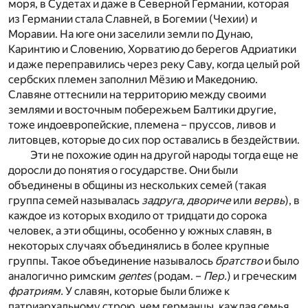
моря, в Судетах и даже в Северной Германии, которая
из Германии стала Славней, в Богемии (Чехии) и
Моравии. На юге они заселили земли по Дунаю,
Каринтию и Словению, Хорватию до берегов Адриатики
и даже переправились через реку Саву, когда целый рой
сербских племен заполнил Мёзию и Македонию.
Славяне оттеснили на территорию между своими
землями и восточным побережьем Балтики другие,
тоже индоевропейские, племена – пруссов, ливов и
литовцев, которые до сих пор оставались в бездействии.
Эти не похожие один на другой народы тогда еще не
доросли до понятия о государстве. Они были
объединены в общины из нескольких семей (такая
группа семей называлась
задруга, двориче
или
вервь
), в
каждое из которых входило от тридцати до сорока
человек, а эти общины, особенно у южных славян, в
некоторых случаях объединялись в более крупные
группы. Такое объединение называлось
братство
и было
аналогично римским
gentes
(родам. –
Пер.
) и греческим
фратриям.
У славян, которые были ближе к
патриархальному строю, чем германцы, каждая семья