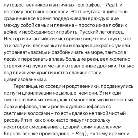
путешественников и античных географов. –
Ред.
), и
поэтому постоянно воевали. Этот неугасающий огонь
сражений все время поддерживали враждующие
между собой семьи и племена – просто из-за любви к
войне и необходимости грабить. Русский летописец
Нестор и византийские историки свидетельствуют, что
эти пастухи, лесные жители и пахари прекрасно умели
устраивать засады и разбойничать на море, таиться в
лесах и пересекать вплавь большие реки, великолепно
стреляли из лука и метали отравленные дротики. Только
под влиянием христианства славяне стали
цивилизованными.
Германцы, их соседи и родственники, продвинулись
по пути цивилизации не дальше, чем они. Эти люди –
смесь различных типов, как темноволосых низкорослых
брахицефалов, так и рослых долихоцефалов со
светлыми волосами – то есть далеко не такой чистый
расовый тип, как о них часто пишут (поскольку
некоторое смешивание с доарий-ским населением
Европы все же происходило. –
Ред.
)
, –
к тому времени