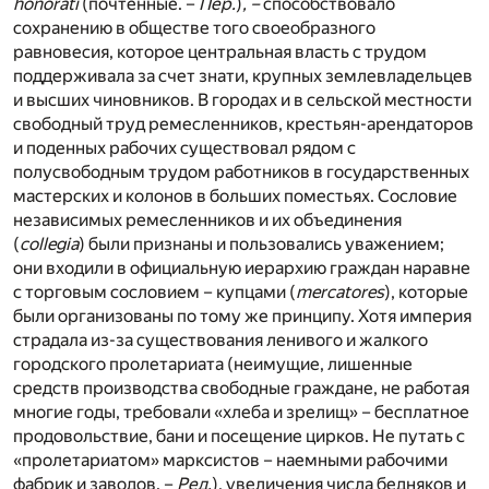
honorati
(почтенные. –
Пер.
)
, –
способствовало
сохранению в обществе того своеобразного
равновесия, которое центральная власть с трудом
поддерживала за счет знати, крупных землевладельцев
и высших чиновников. В городах и в сельской местности
свободный труд ремесленников, крестьян-арендаторов
и поденных рабочих существовал рядом с
полусвободным трудом работников в государственных
мастерских и колонов в больших поместьях. Сословие
независимых ремесленников и их объединения
(
collegia
) были признаны и пользовались уважением;
они входили в официальную иерархию граждан наравне
с торговым сословием – купцами (
mercatores
), которые
были организованы по тому же принципу. Хотя империя
страдала из-за существования ленивого и жалкого
городского пролетариата (неимущие, лишенные
средств производства свободные граждане, не работая
многие годы, требовали «хлеба и зрелищ» – бесплатное
продовольствие, бани и посещение цирков. Не путать с
«пролетариатом» марксистов – наемными рабочими
фабрик и заводов. –
Ред.
), увеличения числа бедняков и