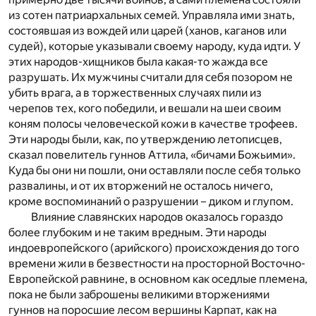
из сотен патриархальных семей. Управляла ими знать,
состоявшая из вождей или царей (ханов, каганов или
судей), которые указывали своему народу, куда идти. У
этих народов-хищников была какая-то жажда все
разрушать. Их мужчины считали для себя позором не
убить врага, а в торжественных случаях пили из
черепов тех, кого победили, и вешали на шеи своим
коням полосы человеческой кожи в качестве трофеев.
Эти народы были, как, по утверждению летописцев,
сказал повелитель гуннов Аттила, «бичами Божьими».
Куда бы они ни пошли, они оставляли после себя только
развалины, и от их вторжений не осталось ничего,
кроме воспоминаний о разрушении – диком и глупом.
Влияние славянских народов оказалось гораздо
более глубоким и не таким вредным. Эти народы
индоевропейского (арийского) происхождения до того
времени жили в безвестности на просторной Восточно-
Европейской равнине, в основном как оседлые племена,
пока не были заброшены великими вторжениями
гуннов на поросшие лесом вершины Карпат, как на