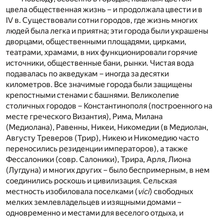
цвела общественная жизнь – и продолжала цвести и в
IV в. Существовали сотни городов, где жизнь многих
людей была легка и приятна; эти города были украшены
дворцами, общественными площадями, цирками,
театрами, храмами, в них функционировали горячие
источники, общественные бани, рынки. Чистая вода
подавалась по акведукам – иногда за десятки
километров. Все значимые города были защищены
крепостными стенами с башнями. Великолепие
столичных городов – Константинополя (построенного на
месте греческого Византия), Рима, Милана
(Медиолана), Равенны, Никеи, Никомедии (в Медиолан,
Августу Треверов (Трир), Никею и Никомедию часто
переносились резиденции императоров), а также
Фессалоники (совр. Салоники), Трира, Арля, Лиона
(Лугдуна) и многих других – было беспримерным, в нем
соединились роскошь и цивилизация. Сельская
местность изобиловала поселками (
vici
) свободных
мелких землевладельцев и изящными домами –
одновременно и местами для веселого отдыха, и