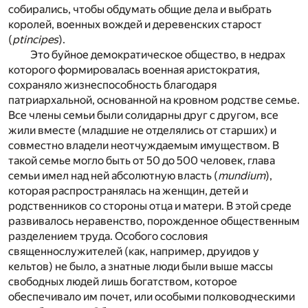
собирались, чтобы обдумать общие дела и выбрать
королей, военных вождей и деревенских старост
(
ptincipes
).
Это буйное демократическое общество, в недрах
которого формировалась военная аристократия,
сохраняло жизнеспособность благодаря
патриархальной, основанной на кровном родстве семье.
Все члены семьи были солидарны друг с другом, все
жили вместе (младшие не отделялись от старших) и
совместно владели неотчуждаемым имуществом. В
такой семье могло быть от 50 до 500 человек, глава
семьи имел над ней абсолютную власть (
mundium
),
которая распространялась на женщин, детей и
родственников со стороны отца и матери. В этой среде
развивалось неравенство, порожденное общественным
разделением труда. Особого сословия
священнослужителей (как, например, друидов у
кельтов) не было, а знатные люди были выше массы
свободных людей лишь богатством, которое
обеспечивало им почет, или особыми полководческими