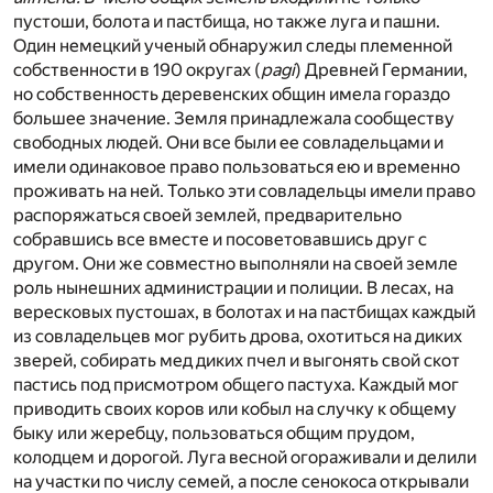
пустоши, болота и пастбища, но также луга и пашни.
Один немецкий ученый обнаружил следы племенной
собственности в 190 округах (
pagi
) Древней Германии,
но собственность деревенских общин имела гораздо
большее значение. Земля принадлежала сообществу
свободных людей. Они все были ее совладельцами и
имели одинаковое право пользоваться ею и временно
проживать на ней. Только эти совладельцы имели право
распоряжаться своей землей, предварительно
собравшись все вместе и посоветовавшись друг с
другом. Они же совместно выполняли на своей земле
роль нынешних администрации и полиции. В лесах, на
вересковых пустошах, в болотах и на пастбищах каждый
из совладельцев мог рубить дрова, охотиться на диких
зверей, собирать мед диких пчел и выгонять свой скот
пастись под присмотром общего пастуха. Каждый мог
приводить своих коров или кобыл на случку к общему
быку или жеребцу, пользоваться общим прудом,
колодцем и дорогой. Луга весной огораживали и делили
на участки по числу семей, а после сенокоса открывали