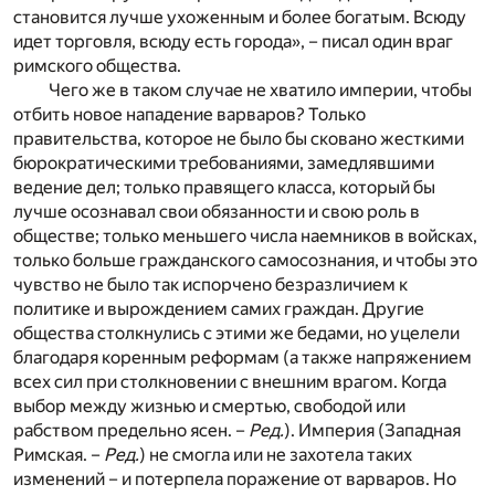
становится лучше ухоженным и более богатым. Всюду
идет торговля, всюду есть города», – писал один враг
римского общества.
Чего же в таком случае не хватило империи, чтобы
отбить новое нападение варваров? Только
правительства, которое не было бы сковано жесткими
бюрократическими требованиями, замедлявшими
ведение дел; только правящего класса, который бы
лучше осознавал свои обязанности и свою роль в
обществе; только меньшего числа наемников в войсках,
только больше гражданского самосознания, и чтобы это
чувство не было так испорчено безразличием к
политике и вырождением самих граждан. Другие
общества столкнулись с этими же бедами, но уцелели
благодаря коренным реформам (а также напряжением
всех сил при столкновении с внешним врагом. Когда
выбор между жизнью и смертью, свободой или
рабством предельно ясен. –
Ред.
). Империя (Западная
Римская. –
Ред.
) не смогла или не захотела таких
изменений – и потерпела поражение от варваров. Но