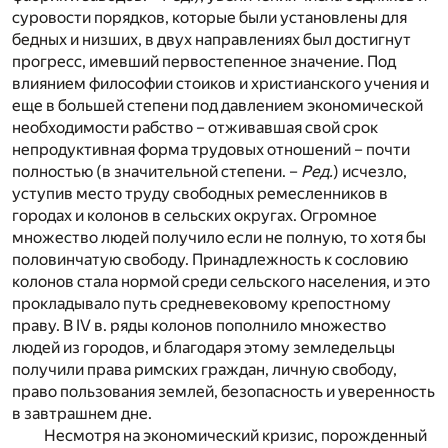
суровости порядков, которые были установлены для
бедных и низших, в двух направлениях был достигнут
прогресс, имевший первостепенное значение. Под
влиянием философии стоиков и христианского учения и
еще в большей степени под давлением экономической
необходимости рабство – отживавшая свой срок
непродуктивная форма трудовых отношений – почти
полностью (в значительной степени. –
Ред.
) исчезло,
уступив место труду свободных ремесленников в
городах и колонов в сельских округах. Огромное
множество людей получило если не полную, то хотя бы
половинчатую свободу. Принадлежность к сословию
колонов стала нормой среди сельского населения, и это
прокладывало путь средневековому крепостному
праву. В IV в. ряды колонов пополнило множество
людей из городов, и благодаря этому земледельцы
получили права римских граждан, личную свободу,
право пользования землей, безопасность и уверенность
в завтрашнем дне.
Несмотря на экономический кризис, порожденный