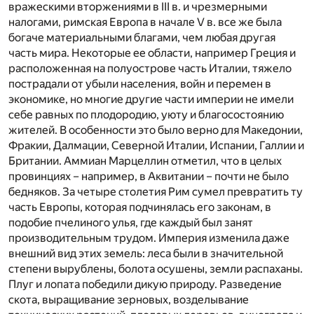
вражескими вторжениями в III в. и чрезмерными
налогами, римская Европа в начале V в. все же была
богаче материальными благами, чем любая другая
часть мира. Некоторые ее области, например Греция и
расположенная на полуострове часть Италии, тяжело
пострадали от убыли населения, войн и перемен в
экономике, но многие другие части империи не имели
себе равных по плодородию, уюту и благосостоянию
жителей. В особенности это было верно для Македонии,
Фракии, Далмации, Северной Италии, Испании, Галлии и
Британии. Аммиан Марцеллин отметил, что в целых
провинциях – например, в Аквитании – почти не было
бедняков. За четыре столетия Рим сумел превратить ту
часть Европы, которая подчинялась его законам, в
подобие пчелиного улья, где каждый был занят
производительным трудом. Империя изменила даже
внешний вид этих земель: леса были в значительной
степени вырублены, болота осушены, земли распаханы.
Плуг и лопата победили дикую природу. Разведение
скота, выращивание зерновых, возделывание