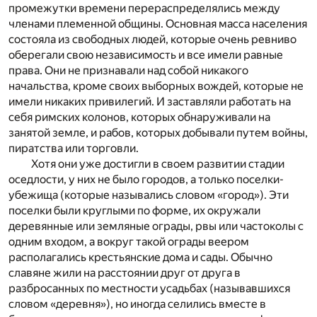
промежутки времени перераспределялись между
членами племенной общины. Основная масса населения
состояла из свободных людей, которые очень ревниво
оберегали свою независимость и все имели равные
права. Они не признавали над собой никакого
начальства, кроме своих выборных вождей, которые не
имели никаких привилегий. И заставляли работать на
себя римских колонов, которых обнаруживали на
занятой земле, и рабов, которых добывали путем войны,
пиратства или торговли.
Хотя они уже достигли в своем развитии стадии
оседлости, у них не было городов, а только поселки-
убежища (которые назывались словом «город»). Эти
поселки были круглыми по форме, их окружали
деревянные или земляные ограды, рвы или частоколы с
одним входом, а вокруг такой ограды веером
располагались крестьянские дома и сады. Обычно
славяне жили на расстоянии друг от друга в
разбросанных по местности усадьбах (называвшихся
словом «деревня»), но иногда селились вместе в