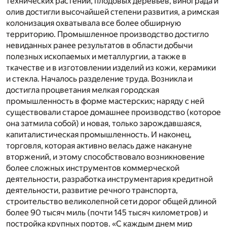
технических растений, плодовых деревьев, винограда и
олив достигли высочайшей степени развития, а римская
колонизация охватывала все более обширную
территорию. Промышленное производство достигло
невиданных ранее результатов в области добычи
полезных ископаемых и металлургии, а также в
ткачестве и в изготовлении изделий из кожи, керамики
и стекла. Началось разделение труда. Возникла и
достигла процветания мелкая городская
промышленность в форме мастерских; наряду с ней
существовали старое домашнее производство (которое
она затмила собой) и новая, только зарождавшаяся,
капиталистическая промышленность. И наконец,
торговля, которая активно велась даже накануне
вторжений, и этому способствовало возникновение
более сложных инструментов коммерческой
деятельности, разработка инструментария кредитной
деятельности, развитие речного транспорта,
строительство великолепной сети дорог общей длиной
более 90 тысяч миль (почти 145 тысяч километров) и
постройка крупных портов. «С каждым днем мир