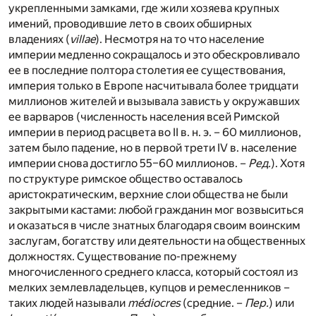
укрепленными замками, где жили хозяева крупных
имений, проводившие лето в своих обширных
владениях (
villae
). Несмотря на то что население
империи медленно сокращалось и это обескровливало
ее в последние полтора столетия ее существования,
империя только в Европе насчитывала более тридцати
миллионов жителей и вызывала зависть у окружавших
ее варваров (численность населения всей Римской
империи в период расцвета во II в. н. э. – 60 миллионов,
затем было падение, но в первой трети IV в. население
империи снова достигло 55–60 миллионов. –
Ред.
). Хотя
по структуре римское общество оставалось
аристократическим, верхние слои общества не были
закрытыми кастами: любой гражданин мог возвыситься
и оказаться в числе знатных благодаря своим воинским
заслугам, богатству или деятельности на общественных
должностях. Существование по-прежнему
многочисленного среднего класса, который состоял из
мелких землевладельцев, купцов и ремесленников –
таких людей называли
médiocres
(средние. –
Пер.
) или