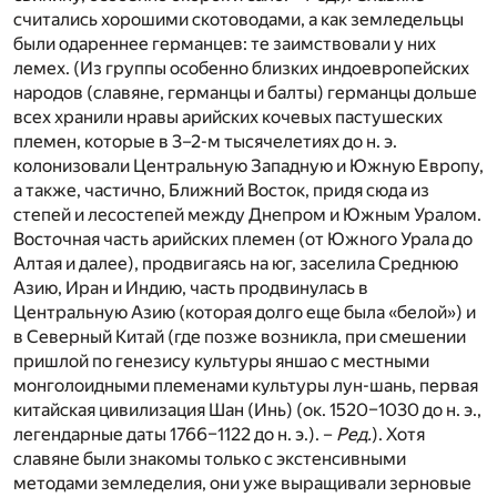
считались хорошими скотоводами, а как земледельцы
были одареннее германцев: те заимствовали у них
лемех. (Из группы особенно близких индоевропейских
народов (славяне, германцы и балты) германцы дольше
всех хранили нравы арийских кочевых пастушеских
племен, которые в 3–2-м тысячелетиях до н. э.
колонизовали Центральную Западную и Южную Европу,
а также, частично, Ближний Восток, придя сюда из
степей и лесостепей между Днепром и Южным Уралом.
Восточная часть арийских племен (от Южного Урала до
Алтая и далее), продвигаясь на юг, заселила Среднюю
Азию, Иран и Индию, часть продвинулась в
Центральную Азию (которая долго еще была «белой») и
в Северный Китай (где позже возникла, при смешении
пришлой по генезису культуры яншао с местными
монголоидными племенами культуры лун-шань, первая
китайская цивилизация Шан (Инь) (ок. 1520–1030 до н. э.,
легендарные даты 1766–1122 до н. э.). –
Ред.
). Хотя
славяне были знакомы только с экстенсивными
методами земледелия, они уже выращивали зерновые