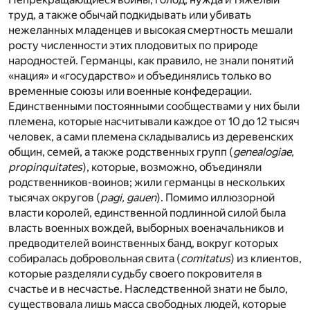
труд, а также обычай подкидывать или убивать
нежеланных младенцев и высокая смертность мешали
росту численности этих плодовитых по природе
народностей. Германцы, как правило, не знали понятий
«нация» и «государство» и объединялись только во
временные союзы или военные конфедерации.
Единственными постоянными сообществами у них были
племена, которые насчитывали каждое от 10 до 12 тысяч
человек, а сами племена складывались из деревенских
общин, семей, а также родственных групп (
genealogiae,
propinquitates
), которые, возможно, объединяли
родственников-воинов; жили германцы в нескольких
тысячах округов (
pagi, gauen
). Помимо иллюзорной
власти королей, единственной подлинной силой была
власть военных вождей, выборных военачальников и
предводителей воинственных банд, вокруг которых
собиралась добровольная свита (
comitatus
) из клиентов,
которые разделяли судьбу своего покровителя в
счастье и в несчастье. Наследственной знати не было,
существовала лишь масса свободных людей, которые