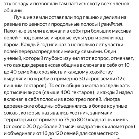
эту ограду и позволяли там пастись скоту всех членов
общины.
Лучшие земли оставляли под пашню и делили на
равные по ценности продольные полосы (
gewänne
).
Пахотные земли включали в себя три больших массива
полей – под озимые и яровые культуры и земли под
паром. Каждый год или раз в несколько лет участки
полей перераспределяли между семьями. Один
ученый, который глубоко изучил этот вопрос, отмечает,
что каждая деревенская община включала в себя от 10
до 40 семейных хозяйств и каждому хозяйству
выделяли по жребию примерно 30 акров земли (12 с
лишним гектаров). То есть община могла возделывать
до тысячи акров (свыше 400 гектаров), и каждый надел
включал в себя полосы из всех трех полей. Иногда
деревенские общины объединялись в более крупные
союзы, которые назывались «сотни», занимали
территории от примерно 75 до 800 квадратных миль
(от около 200 до более 2 тысяч квадратных километров)
и объединяли от 16 до 120 семей для совместного