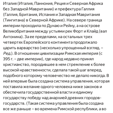
Италия (Италия, Паннония, Реция и Северная Африка
без Западной Мавритании) и префектура Галлия
(Галлия, Британия, Испания и Западная Мавритания
(Тингитана) в Северной Африке). На севере граница
империи проходила по Дунаю и Рейну, а на острове
Великобритания между устьями рек Форт и Клайд (вал
Антонина). За ее пределами, на остальных трех
четвертях Европейского континента продолжало
царить варварство (несколько упрощенный взгляд. –
Ред.
). В отношении цивилизации Римская империя (с
395 г. – две империи), где народ недавно принял
христианство, породившее в нем стремление к более
высокой нравственности, сделала такой шаг вперед,
подобного которому человечество не делало никогда. В
ней впервые была создана система управления, которая
поставила желание одного человека ниже законов и
обеспечила государственной власти и единому
государству победу над анархией древних городов-
государств. (Такая система управления была создана
все же раньше – во времена Римской республики, а во