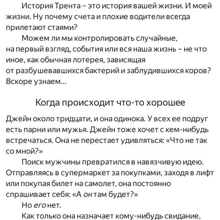
История Трента – это история вашей жизни. И моей
жизни. Ну почему счета и плохие водители всегда
прилетают стаями?
Можем ли мы контролировать случайные,
на первый взгляд, события или вся наша жизнь – не что
иное, как обычная лотерея, зависящая
от разбушевавшихся бактерий и заблудившихся коров?
Вскоре узнаем…
Когда происходит что-то хорошее
Джейн около тридцати, и она одинока. У всех ее подруг
есть парни или мужья. Джейн тоже хочет с кем-нибудь
встречаться. Она не перестает удивляться: «Что не так
со мной?»
Поиск мужчины превратился в навязчивую идею.
Отправляясь в супермаркет за покупками, заходя в лифт
или покупая билет на самолет, она постоянно
спрашивает себя: «А
он
там будет?»
Но
его
нет.
Как только она назначает кому-нибудь свидание,