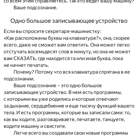
со всем этим справляетесь. Так кто ведет вашу машину?
Ваше подсознание.
Одно большое записывающее устройство
Если вы спросите секретаря-машинистку:
«Как расположены буквы на клавиатуре?», она, скорее
всего, даже не сможет вам ответить. Она может легко
отстучать восемьдесят слов в минуту, но она не может
вам СКАЗАТЬ, где находится та или иная буква, пока
не начнет печатать.
Почему? Потому что вся клавиатура спрятана в ее
подсознании.
Ваше подсознание – это одно большое
записывающее устройство. В нем есть программы,
с которыми вы уже родились и которые отвечают
за дыхание, сердцебиение и еще тысячу функций вашего
тела. И есть программы, которые вы записали сами: то,
как вы ходите, разговариваете, печатаете, танцуете,
водите машину и свистите.
Легче всего вы создавали свои новые программы