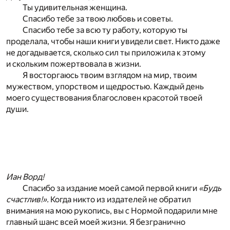
Ты удивительная женщина.
Спасибо тебе за твою любовь и советы.
Спасибо тебе за всю ту работу, которую ты
проделала, чтобы наши книги увидели свет. Никто даже
не догадывается, сколько сил ты приложила к этому
и скольким пожертвовала в жизни.
Я восторгаюсь твоим взглядом на мир, твоим
мужеством, упорством и щедростью. Каждый день
моего существования благословен красотой твоей
души.
Иан Ворд!
Спасибо за издание моей самой первой книги
«Будь
счастлив!».
Когда никто из издателей не обратил
внимания на мою рукопись, вы с Нормой подарили мне
главный шанс всей моей жизни. Я безгранично