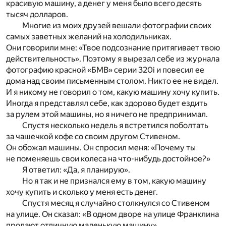
красивую машину, а денег у меня было всего десять
тысяч долларов.
Многие из моих друзей вешали фотографии своих
самых заветных желаний на холодильниках.
Они говорили мне: «Твое подсознание притягивает твою
действительность». Поэтому я вырезал себе из журнала
фотографию красной «БМВ» серии 320i и повесил ее
дома над своим письменным столом. Никто ее не видел.
И я никому не говорил о том, какую машину хочу купить.
Иногда я представлял себе, как здорово будет ездить
за рулем этой машины, но я ничего не предпринимал.
Спустя несколько недель я встретился поболтать
за чашечкой кофе со своим другом Стивеном.
Он обожал машины. Он спросил меня: «Почему ты
не поменяешь свои колеса на что-нибудь достойное?»
Я ответил: «Да, я планирую».
Но я так и не признался ему в том, какую машину
хочу купить и сколько у меня есть денег.
Спустя месяц я случайно столкнулся со Стивеном
на улице. Он сказал: «В одном дворе на улице Франклина
продают отличную маленькую машину».