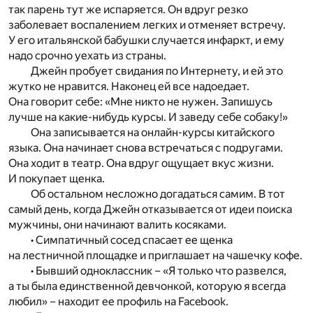
так парень тут же испаряется. Он вдруг резко
заболевает воспалением легких и отменяет встречу.
У его итальянской бабушки случается инфаркт, и ему
надо срочно уехать из страны.
Джейн пробует свидания по Интернету, и ей это
жутко не нравится. Наконец ей все надоедает.
Она говорит себе: «Мне никто не нужен. Запишусь
лучше на какие-нибудь курсы. И заведу себе собаку!»
Она записывается на онлайн-курсы китайского
языка. Она начинает снова встречаться с подругами.
Она ходит в театр. Она вдруг ощущает вкус жизни.
И покупает щенка.
Об остальном несложно догадаться самим. В тот
самый день, когда Джейн отказывается от идеи поиска
мужчины, они начинают валить косяками.
• Симпатичный сосед спасает ее щенка
на лестничной площадке и приглашает на чашечку кофе.
• Бывший одноклассник – «Я только что развелся,
а ты была единственной девчонкой, которую я всегда
любил» – находит ее профиль на Facebook.