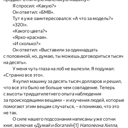
Я спросил: «Какую?»
Он ответил: «БМВ».
Тут я уже заинтересовался: «А что за модель?»
«320i».
«Какого цвета?»
«Ярко-красная».
«И сколько?»
Он ответил: «Выставили за одиннадцать
с половиной, но, думаю, ты можешь договориться тысяч
на десять».
У меня чуть глаза на лоб не вылезли. Я подумал:
«Странно все это».
Я купил машину за десять тысяч долларов и решил,
что все это было не больше чем совпадение. Теперь
с высоты тридцатилетнего опыта наблюдения
за происходящими вещами – и изучения людей, которые
помогают этим вещам случаться, – я понимаю, что это
не так.
О силе нашего подсознания написаны уже сотни
книг, включая
«Думай и богатей»
[1]
Наполеона Хилла,