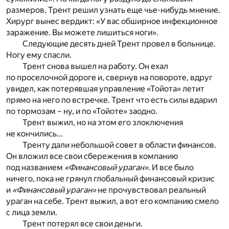
размеров, Трент решил узнать еще чье-нибудь мнение.
Хирург вынес вердикт: «У вас обширное инфекционное
заражение. Вы можете лишиться ноги».
Следующие десять дней Трент провел в больнице.
Ногу ему спасли.
Трент снова вышел на работу. Он ехал
по проселочной дороге и, свернув на повороте, вдруг
увидел, как потерявшая управление «Тойота» летит
прямо на него по встречке. Трент что есть силы вдарил
по тормозам – ну, и по «Тойоте» заодно.
Трент выжил, но на этом его злоключения
не кончились…
Тренту дали небольшой совет в области финансов.
Он вложил все свои сбережения в компанию
под названием
«Финансовый ураган»
. И все было
ничего, пока не грянул глобальный финансовый кризис
и
«Финансовый ураган»
не прочувствовал реальный
ураган на себе. Трент выжил, а вот его компанию смело
с лица земли.
Трент потерял все свои деньги.