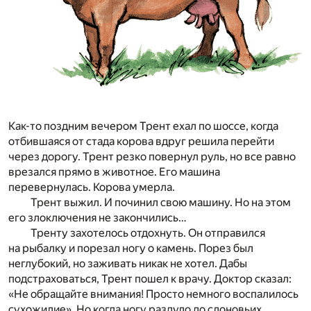
Как-то поздним вечером Трент ехал по шоссе, когда
отбившаяся от стада корова вдруг решила перейти
через дорогу. Трент резко повернул руль, но все равно
врезался прямо в животное. Его машина
перевернулась. Корова умерла.
Трент выжил. И починил свою машину. Но на этом
его злоключения не закончились…
Тренту захотелось отдохнуть. Он отправился
на рыбалку и порезал ногу о камень. Порез был
неглубокий, но заживать никак не хотел. Дабы
подстраховаться, Трент пошел к врачу. Доктор сказал:
«Не обращайте внимания! Просто немного воспалилось
сухожилие». Но когда ногу раздуло до слоновьих