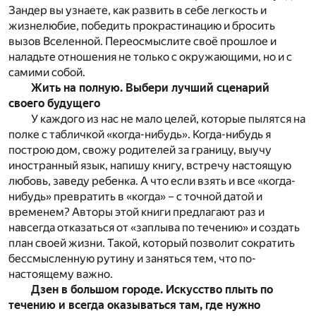
Зандер вы узнаете, как развить в себе легкость и
жизнелюбие, победить прокрастинацию и бросить
вызов Вселенной. Переосмыслите своё прошлое и
наладьте отношения не только с окружающими, но и с
самими собой.
Жить на полную. Выбери лучший сценарий
своего будущего
У каждого из нас не мало целей, которые пылятся на
полке с табличкой «когда-нибудь». Когда-нибудь я
построю дом, свожу родителей за границу, выучу
иностранный язык, напишу книгу, встречу настоящую
любовь, заведу ребенка. А что если взять и все «когда-
нибудь» превратить в «когда» – с точной датой и
временем? Авторы этой книги предлагают раз и
навсегда отказаться от «заплыва по течению» и создать
план своей жизни. Такой, который позволит сократить
бессмысленную рутину и заняться тем, что по-
настоящему важно.
Дзен в большом городе. Искусство плыть по
течению и всегда оказываться там, где нужно