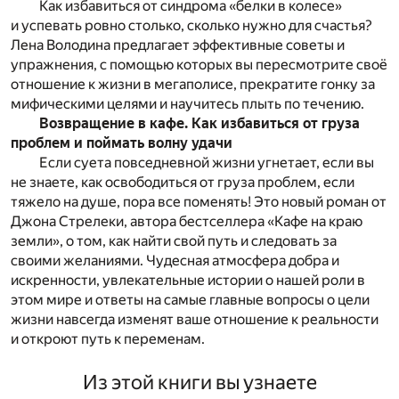
Как избавиться от синдрома «белки в колесе»
и успевать ровно столько, сколько нужно для счастья?
Лена Володина предлагает эффективные советы и
упражнения, с помощью которых вы пересмотрите своё
отношение к жизни в мегаполисе, прекратите гонку за
мифическими целями и научитесь плыть по течению.
Возвращение в кафе. Как избавиться от груза
проблем и поймать волну удачи
Если суета повседневной жизни угнетает, если вы
не знаете, как освободиться от груза проблем, если
тяжело на душе, пора все поменять! Это новый роман от
Джона Стрелеки, автора бестселлера «Кафе на краю
земли», о том, как найти свой путь и следовать за
своими желаниями. Чудесная атмосфера добра и
искренности, увлекательные истории о нашей роли в
этом мире и ответы на самые главные вопросы о цели
жизни навсегда изменят ваше отношение к реальности
и откроют путь к переменам.
Из этой книги вы узнаете