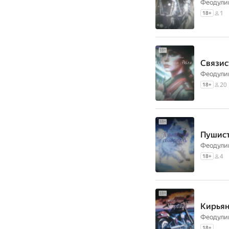
Феодули
1
18
+
Связис
Феодули
20
18
+
Пушист
Феодули
4
18
+
Кирья
Феодули
18
+