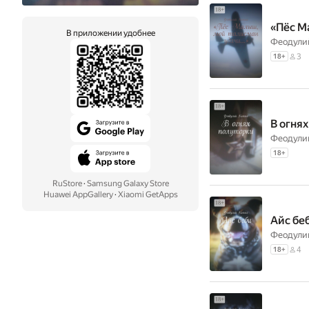
«Пёс М
В приложении удобнее
Феодули
3
18
+
В огня
Феодули
18
+
RuStore
·
Samsung Galaxy Store
Huawei AppGallery
·
Xiaomi GetApps
Айс бе
Феодули
4
18
+