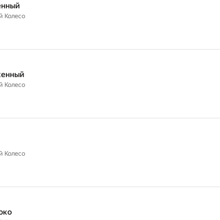
ённый
й Колесо
женный
й Колесо
й Колесо
око