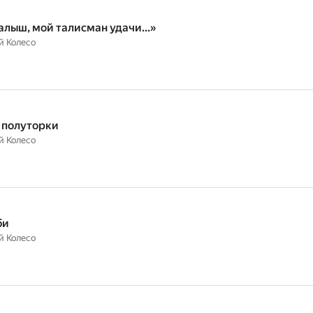
алыш, мой талисман удачи…»
й Колесо
х полуторки
й Колесо
би
й Колесо