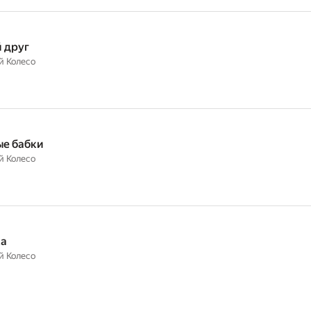
 друг
й Колесо
е бабки
й Колесо
ка
й Колесо