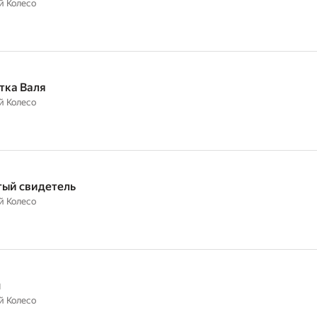
й Колесо
тка Валя
й Колесо
ый свидетель
й Колесо
н
й Колесо