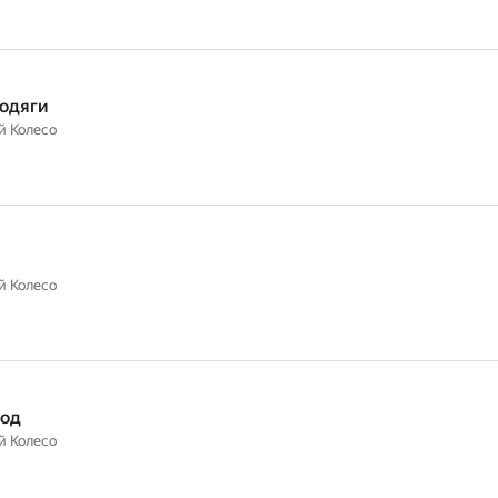
одяги
й Колесо
й Колесо
вод
й Колесо