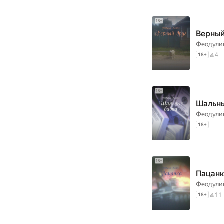
Верный
Феодули
4
18
+
Шальны
Феодули
18
+
Пацан
Феодули
11
18
+