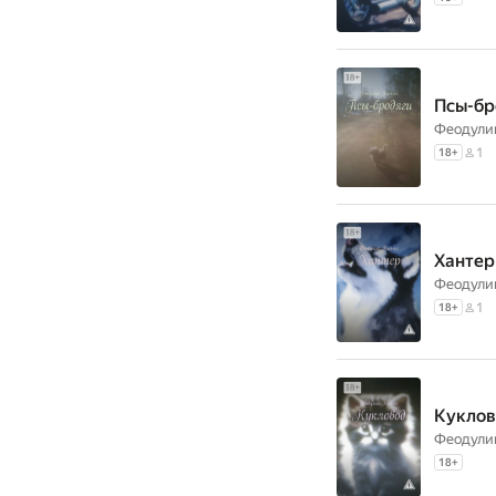
Псы-бр
Феодули
1
18
+
Хантер
Феодули
1
18
+
Кукло
Феодули
18
+