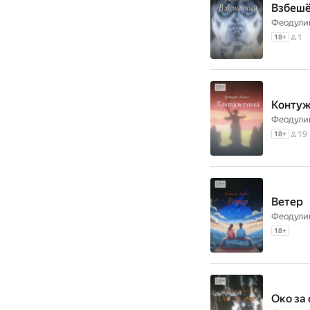
Взбеш
Феодули
1
18
+
Конту
Феодули
19
18
+
Ветер
Феодули
18
+
Око за 