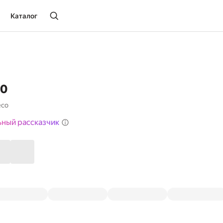
Каталог
чо
есо
ьный рассказчик