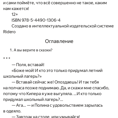
и сами поймёте, что всё совершенно не такое, каким
нам кажется!
12+
ISBN 978-5-4490-1306-4
Создано в интеллектуальной издательской системе
Ridero
Оглавление
А вы верите в сказки?
* * *
— Поля, вставай!
«Боже мой! И кто это только придумал летний
школьный лагерь?»
— Вставай сейчас же! Опоздаешь! И так тебя
на полчаса позже поднимаю. Да, и скажи мне спасибо,
потому что Кипера я уже выгуляла. …И кто только
придумал школьный лагерь?…
— Ага… — и Полина с удовольствием зарылась
в одеяло.
— Завтрак на столе, иди умывайся!