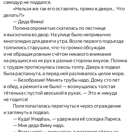
самодур не поддался.
«Нельзя же так его оставлять, прямо в двери… Что
делать?!»
— Деда Фима!
Полина опрометью скатилась по лестнице
и выскочила во двор. На улице было непривычно
многолюдно для девяти утра. Возле первого подъезда
толпились старушки, что-то громко обсуждая
и не обращая ровным счётом никакого внимания
на рвущихся из их рук в разные стороны внуков. Полина
с трудом протиснулась сквозь толпу. Дверь в подвал
была распахнута, а перед ней разливалось целое море.
— Безобразие! Менять трубы надо. Дому сто лет
в обед, а ремонта не было! — возмущалась толстая
тётенька с пустой авоськой в руках, — Это ж никуда
не годится!
Поля попыталась перегнуться через ограждение
и заглянуть в подвал.
— Куда! Упадёшь, — удержала её соседка Лариса.
— Мне деда Фиму надо.
— Всем надо! — вмешалась в разговор тётенька