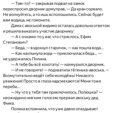
— Там-то? — закрывая подвал на замок
переспросил дворник-домуправ, — Да кран сорвало.
Не волнуйтесь, а то ишь всполошились. Сейчас будет
вам водица, не гомоните.
Дама с авоськой видимо осталась довольна ответом
и решила выказать участие дворнику:
— А с очками-то у вас что стряслось, Ефим
Степанович?
— Беда, — вздохнул старичок, — как пошла вода…
— Как нахлынула вода — приключилася беда… —
не удержалась Полина.
— А тебе бы всё хохотать! — нахмурился дворник.
— И не говорите! — подхватила тётенька-авоська, —
Возмутительно ведёт себя молодёжь! Никакого
уважения! Просто в глаза надсмехаются! Меня тоже
переби…
— Ну что у тебя там приключилось, Полюшка? —
неожиданно мягким голосом прервал авоську дед
Фима.
Полина вспомнила, что уже давно опаздывает