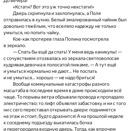
До вечера!
«Кстати? Вот это уж точно некстати!»
Дверь скрипнула и захлопнулась, а Поля
отправилась в кухню. Белый эмалированный чайник был
довольно тяжёлым, что вселяло надежду не только
умыться, но попить чайку.
Кое-как протерев глаза Полина посмотрела
в зеркало.
— Спать бы ещё да спать! У меня ведь каникулы! —
с сочувствием отозвалась из зеркала светловолосая
кудрявая девочка в полосатой пижаме, — А тут ещё
и умыться нормально не дают… Не поспать
и не умыться… хорошо — не надо бриться!
Вообще коммунальные катастрофы разного
масштаба в последнее время в доме происходили всё
чаще. То порывы ветра обрывали провода и пропадало
электричество; то лифт объявлял забастовку и ни с того
ни с сего переставал открывать двери: поднимется
на этаж и стоит, будто дразнится! А на прошлой неделе
к соседнему подъезду выкатилась бочка
и перегородила входную дверь. Тогда, как впрочем