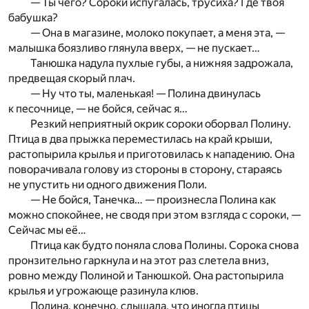
— Ты чего? Сороки испугалась, трусиха? Где твоя
бабушка?
— Она в магазине, молоко покупает, а меня эта, —
малышка боязливо глянула вверх, — не пускает…
Танюшка надула пухлые губы, а нижняя задрожала,
предвещая скорый плач.
— Ну что ты, маленькая! — Полина двинулась
к песочнице, — не бойся, сейчас я…
Резкий неприятный окрик сороки оборвал Полину.
Птица в два прыжка переместилась на край крыши,
растопырила крылья и приготовилась к нападению. Она
поворачивала голову из стороны в сторону, стараясь
не упустить ни одного движения Поли.
— Не бойся, Танечка… — произнесла Полина как
можно спокойнее, не сводя при этом взгляда с сороки, —
Сейчас мы её…
Птица как будто поняла слова Полины. Сорока снова
пронзительно гаркнула и на этот раз слетела вниз,
ровно между Полиной и Танюшкой. Она растопырила
крылья и угрожающе разинула клюв.
Полина, конечно, слышала, что иногда птицы