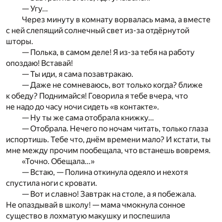
— Угу…
Через минуту в комнату ворвалась мама, а вместе
с ней слепящий солнечный свет из-за отдёрнутой
шторы.
— Полька, в самом деле! Я из-за тебя на работу
опоздаю! Вставай!
— Ты иди, я сама позавтракаю.
— Даже не сомневаюсь, вот только когда? ближе
к обеду? Поднимайся! Говорила я тебе вчера, что
не надо до часу ночи сидеть «в контакте».
— Ну ты же сама отобрала книжку…
— Отобрала. Нечего по ночам читать, только глаза
испортишь. Тебе что, днём времени мало? И кстати, ты
мне между прочим пообещала, что встанешь вовремя.
«Точно. Обещала…»
— Встаю, — Полина откинула одеяло и нехотя
спустила ноги с кровати.
— Вот и славно! Завтрак на столе, а я побежала.
Не опаздывай в школу! — мама чмокнула сонное
существо в лохматую макушку и поспешила