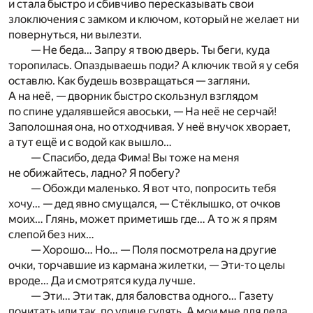
и стала быстро и сбивчиво пересказывать свои
злоключения с замком и ключом, который не желает ни
повернуться, ни вылезти.
— Не беда… Запру я твою дверь. Ты беги, куда
торопилась. Опаздываешь поди? А ключик твой я у себя
оставлю. Как будешь возвращаться — загляни.
А на неё, — дворник быстро скользнул взглядом
по спине удалявшейся авоськи, — На неё не серчай!
Заполошная она, но отходчивая. У неё внучок хворает,
а тут ещё и с водой как вышло…
— Спасибо, деда Фима! Вы тоже на меня
не обижайтесь, ладно? Я побегу?
— Обожди маленько. Я вот что, попросить тебя
хочу… — дед явно смущался, — Стёклышко, от очков
моих… Глянь, может приметишь где… А то ж я прям
слепой без них…
— Хорошо… Но… — Поля посмотрела на другие
очки, торчавшие из кармана жилетки, — Эти-то целы
вроде… Да и смотрятся куда лучше.
— Эти… Эти так, для баловства одного… Газету
почитать или так, по улице гулять. А мои мне для дела