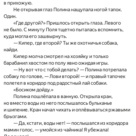
в прихожую.
Не открывая глаз Полина нащупала ногой тапок.
Один.
«Где другой?» Пришлось открыть глаза. Левого
не было. С минуту Поля тщетно пыталась вспомнить,
куда могла его зашвырнуть.
— Кипер, где второй? Ты же охотничья собака,
найди.
Кипер молча смотрел на хозяйку и только
барабанил хвостом по полу явно ожидая игры.
— Ну вот что с тобой делать? — Полина потрепала
собаку по голове, — Лови второй! — и правый тапочек
полетел в коридор под радостный лай собаки.
«Босиком дойду.»
Полина пошлёпала в ванную. Открыла кран,
но вместо воды из него послышалось бульканье
и шипение. Кран начал чихать и оплёвываться ржавыми
брызгами.
— Да, кстати, воды нет! — послышался из коридора
мамин голос, — умойся из чайника! Я убежала!