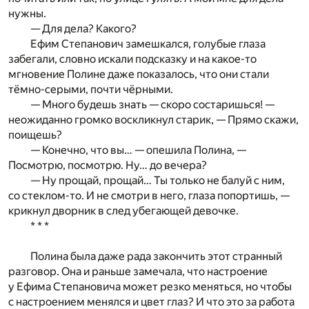
нужны.
— Для дела? Какого?
Ефим Степанович замешкался, голубые глаза
забегали, словно искали подсказку и на какое-то
мгновение Полине даже показалось, что они стали
тёмно-серыми, почти чёрными.
— Много будешь знать — скоро состаришься! —
неожиданно громко воскликнул старик, — Прямо скажи,
поищешь?
— Конечно, что вы… — опешила Полина, —
Посмотрю, посмотрю. Ну… до вечера?
— Ну прощай, прощай… Ты только не балуй с ним,
со стеклом-то. И не смотри в него, глаза попортишь, —
крикнул дворник в след убегающей девочке.
* * *
Полина была даже рада закончить этот странный
разговор. Она и раньше замечала, что настроение
у Ефима Степановича может резко меняться, но чтобы
с настроением менялся и цвет глаз? И что это за работа