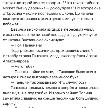
такая, о которой нельзя говорить? Что такого тайного
может быть у дворника — домоуправа? Но вскоре она
отбросила мысли и поспешила к школе. До начала
«лагеря» оставалось всего десять минут — только
добежать!
Девочка выскочила из двора, пересекла улицу
и оказалась возле детской площадки, в двух минутах
от школы. Внезапно её окликнули:
— Поя! Паина-а-а!
Под грибком песочницы, прижавшись спиной
к столбу стояла Танюшка, младшая сестрёнка Игоря
Александрова.
— Чего тебе?
— Поечка, пойди ко мне, — Танюшке было всего
четыре и она не выговаривала много букв.
— Тань, я и так опаздываю! Что случилось?
Танюшка подалась немного вперёд и попыталась
выглянуть из-под грибка. И только сейчас Полина
заметила сидящую на крыше песочницы большущую
сороку.