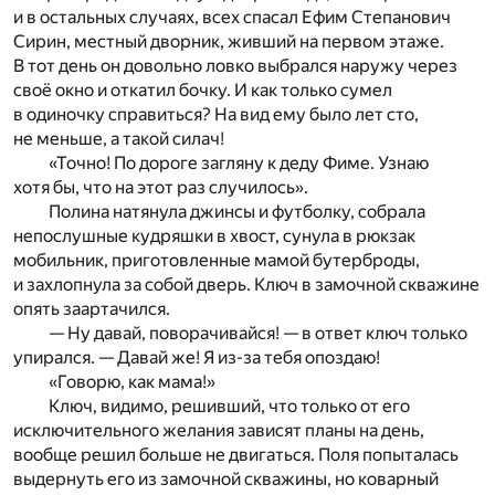
и в остальных случаях, всех спасал Ефим Степанович
Сирин, местный дворник, живший на первом этаже.
В тот день он довольно ловко выбрался наружу через
своё окно и откатил бочку. И как только сумел
в одиночку справиться? На вид ему было лет сто,
не меньше, а такой силач!
«Точно! По дороге загляну к деду Фиме. Узнаю
хотя бы, что на этот раз случилось».
Полина натянула джинсы и футболку, собрала
непослушные кудряшки в хвост, сунула в рюкзак
мобильник, приготовленные мамой бутерброды,
и захлопнула за собой дверь. Ключ в замочной скважине
опять заартачился.
— Ну давай, поворачивайся! — в ответ ключ только
упирался. — Давай же! Я из-за тебя опоздаю!
«Говорю, как мама!»
Ключ, видимо, решивший, что только от его
исключительного желания зависят планы на день,
вообще решил больше не двигаться. Поля попыталась
выдернуть его из замочной скважины, но коварный