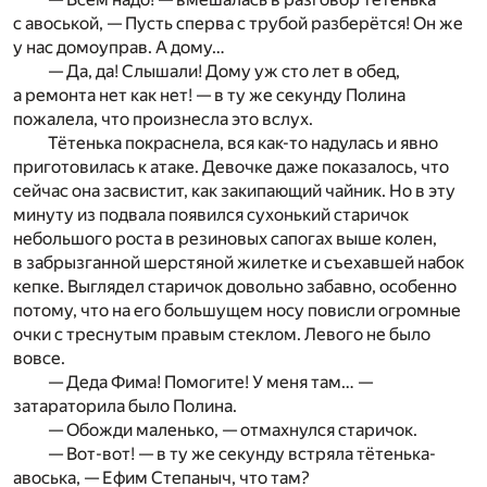
с авоськой, — Пусть сперва с трубой разберётся! Он же
у нас домоуправ. А дому…
— Да, да! Слышали! Дому уж сто лет в обед,
а ремонта нет как нет! — в ту же секунду Полина
пожалела, что произнесла это вслух.
Тётенька покраснела, вся как-то надулась и явно
приготовилась к атаке. Девочке даже показалось, что
сейчас она засвистит, как закипающий чайник. Но в эту
минуту из подвала появился сухонький старичок
небольшого роста в резиновых сапогах выше колен,
в забрызганной шерстяной жилетке и съехавшей набок
кепке. Выглядел старичок довольно забавно, особенно
потому, что на его большущем носу повисли огромные
очки с треснутым правым стеклом. Левого не было
вовсе.
— Деда Фима! Помогите! У меня там… —
затараторила было Полина.
— Обожди маленько, — отмахнулся старичок.
— Вот-вот! — в ту же секунду встряла тётенька-
авоська, — Ефим Степаныч, что там?