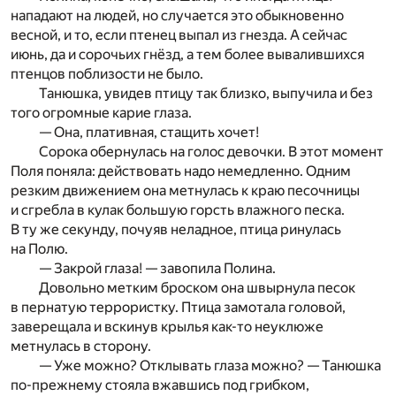
нападают на людей, но случается это обыкновенно
весной, и то, если птенец выпал из гнезда. А сейчас
июнь, да и сорочьих гнёзд, а тем более вывалившихся
птенцов поблизости не было.
Танюшка, увидев птицу так близко, выпучила и без
того огромные карие глаза.
— Она, плативная, стащить хочет!
Сорока обернулась на голос девочки. В этот момент
Поля поняла: действовать надо немедленно. Одним
резким движением она метнулась к краю песочницы
и сгребла в кулак большую горсть влажного песка.
В ту же секунду, почуяв неладное, птица ринулась
на Полю.
— Закрой глаза! — завопила Полина.
Довольно метким броском она швырнула песок
в пернатую террористку. Птица замотала головой,
заверещала и вскинув крылья как-то неуклюже
метнулась в сторону.
— Уже можно? Отклывать глаза можно? — Танюшка
по-прежнему стояла вжавшись под грибком,