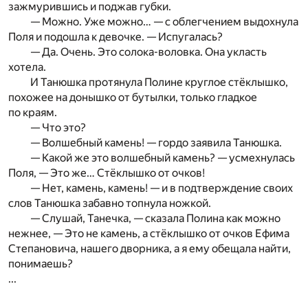
зажмурившись и поджав губки.
— Можно. Уже можно… — с облегчением выдохнула
Поля и подошла к девочке. — Испугалась?
— Да. Очень. Это солока-воловка. Она укласть
хотела.
И Танюшка протянула Полине круглое стёклышко,
похожее на донышко от бутылки, только гладкое
по краям.
— Что это?
— Волшебный камень! — гордо заявила Танюшка.
— Какой же это волшебный камень? — усмехнулась
Поля, — Это же… Стёклышко от очков!
— Нет, камень, камень! — и в подтверждение своих
слов Танюшка забавно топнула ножкой.
— Слушай, Танечка, — сказала Полина как можно
нежнее, — Это не камень, а стёклышко от очков Ефима
Степановича, нашего дворника, а я ему обещала найти,
понимаешь?
...