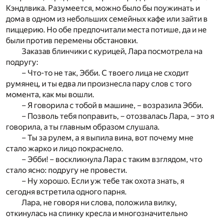
Кэндлвика. Разумеется, можно было бы поужинать и
дома в одном из небольших семейных кафе или зайти в
пиццерию. Но обе предпочитали места потише, да и не
были против перемены обстановки.
Заказав блинчики с курицей, Лара посмотрела на
подругу:
– Что-то не так, Эбби. С твоего лица не сходит
румянец, и ты едва ли произнесла пару слов с того
момента, как мы вошли.
– Я говорила с тобой в машине, – возразила Эбби.
– Позволь тебя поправить, – отозвалась Лара, – это я
говорила, а ты главным образом слушала.
– Ты за рулем, а я выпила вина, вот почему мне
стало жарко и лицо покраснело.
– Эбби! – воскликнула Лара с таким взглядом, что
стало ясно: подругу не провести.
– Ну хорошо. Если уж тебе так охота знать, я
сегодня встретила одного парня.
Лара, не говоря ни слова, положила вилку,
откинулась на спинку кресла и многозначительно