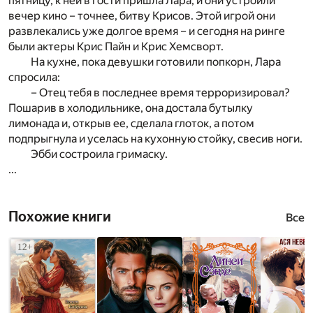
пятницу, к ней в гости пришла Лара, и они устроили
вечер кино – точнее, битву Крисов. Этой игрой они
развлекались уже долгое время – и сегодня на ринге
были актеры Крис Пайн и Крис Хемсворт.
На кухне, пока девушки готовили попкорн, Лара
спросила:
– Отец тебя в последнее время терроризировал?
Пошарив в холодильнике, она достала бутылку
лимонада и, открыв ее, сделала глоток, а потом
подпрыгнула и уселась на кухонную стойку, свесив ноги.
Эбби состроила гримаску.
...
Похожие книги
Все