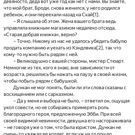
девяносто, деда вот уже год как нет с нами. Вы знаете,
что мой брат, Броди, снова женился, у него родился
ребенок, и они переехали назад на Скай
[1]
.
– Я слышала об этом. Жена вашего брата ведь
управляла книжным магазином недалеко отсюда,
«Старая добрая книжка», верно?
– Точно. Никому из нас не удалось убедить бабулю
продать компанию и уехать из Кэндлвика
[2]
, так что
кому-то нужно быть рядом с ней.
– Великодушно с вашей стороны, мистер Стюарт.
Немногие из тех, кого я знаю, вне зависимости от
возраста, решились бы нажать на паузу в своей жизни,
чтобы побыть рядом с бабушкой.
Дункан не мог понять, были ли эти слова сказаны с
восхищением или с сарказмом.
– Да у меня и выбора не было, – ответил он, ощущая
укол совести, но не собираясь примерять роль
благородного героя, предложенную Эбби. При всей
своей видимой невинности, девушка его настораживала
– не говоря уже о том, что была юристом. Дункан не
очень-то уважал ее коллег, если уж на то пошло.