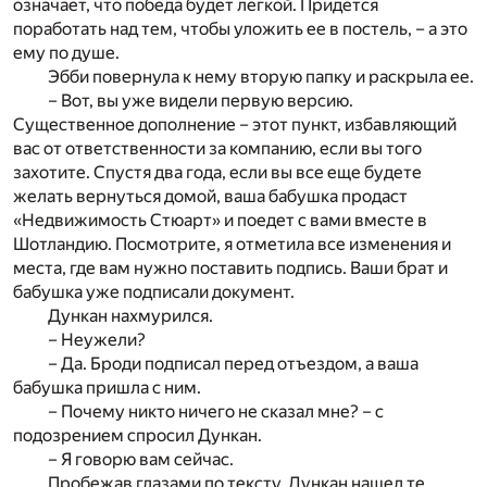
означает, что победа будет легкой. Придется
поработать над тем, чтобы уложить ее в постель, – а это
ему по душе.
Эбби повернула к нему вторую папку и раскрыла ее.
– Вот, вы уже видели первую версию.
Существенное дополнение – этот пункт, избавляющий
вас от ответственности за компанию, если вы того
захотите. Спустя два года, если вы все еще будете
желать вернуться домой, ваша бабушка продаст
«Недвижимость Стюарт» и поедет с вами вместе в
Шотландию. Посмотрите, я отметила все изменения и
места, где вам нужно поставить подпись. Ваши брат и
бабушка уже подписали документ.
Дункан нахмурился.
– Неужели?
– Да. Броди подписал перед отъездом, а ваша
бабушка пришла с ним.
– Почему никто ничего не сказал мне? – с
подозрением спросил Дункан.
– Я говорю вам сейчас.
Пробежав глазами по тексту, Дункан нашел те