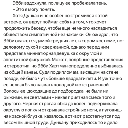
Эбби вздохнула, по лицу ее пробежала тень.
– Это я могу понять.
Хотя Дункан и не особенно стремился к этой
встрече, он вдруг поймал себя на том, что хочет
продолжить беседу, чтобы еще немного насладиться
обществом симпатичной незнакомки. Он ожидал, что
Эбби окажется дамой средних лет, в сером костюме, по-
деловому сухой и сдержанной, однако перед ним
предстала миниатюрная девушка с округлой и
аппетитной фигуркой. Может, подобные представления
и стереотип, но Эбби Хартман определенно выбивалась
из общей канвы. Судя по дипломам, висящим на стене
позади, ей было чуть больше двадцати пяти. И уж точно
ее нельзя было назвать холодной и отстраненной.
Волосы ее, доходящие до подбородка, не были ни
рыжими, ни светлыми – некая приятная смесь того и
другого. Черная строгая юбка до колен подчеркивала
округлую попку и открывала стройные ноги, а пуговицы
на красной блузке, казалось, вот-вот расстегнутся под
весом пышной груди. Дункану приходилось то и дело