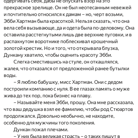
одергивать себя, дабы не опускать взор на это
прекрасное зрелище. Он не был неотесанным невежей
и почтительно относился к дамам – но, черт возьми,
Эбби Хартман была красоткой. Нельзя сказать, что она
вела себя вызывающе, да и одета была по-деловому. Она
оставила расстегнутыми лишь две верхние пуговки, и в
распахнутом воротнике поблескивал крошечный
золотой крестик. Но и того, что открывала блузка,
Дункану хватило, чтобы оценить красоту Эбби.
Слегка сместившись на стуле, он откашлялся,
жалея, что отказался от предложенной ранее бутылки
воды.
– Я люблю бабушку, мисс Хартман. Они с дедом
построили компанию с нуля. В ее глазах память о муже
жива до тех пор, пока бизнес на плаву.
– Называйте меня Эбби, прошу. Она мне рассказала,
что ваш дедушка взял ее фамилию, чтобы род Стюартов
продолжался. Довольно необычно, не находите,
особенно для мужчины того поколения.
Дункан пожал плечами.
– У них была великая страсть – о таких пишут в