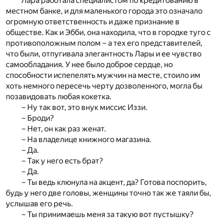
Лара работала специалистом по кредитованию в
местном банке, и для маленького города это означало
огромную ответственность и даже признание в
обществе. Как и Эбби, она находила, что в городке туго с
противоположным полом – а тех его представителей,
что были, отпугивала элегантность Лары и ее чувство
самообладания. У нее было доброе сердце, но
способности испепелять мужчин на месте, стоило им
хоть немного пересечь черту дозволенного, могла бы
позавидовать любая кокетка.
– Ну так вот, это внук миссис Иззи.
– Броди?
– Нет, он как раз женат.
– На владелице книжного магазина.
– Да.
– Так у него есть брат?
– Да.
– Ты ведь клюнула на акцент, да? Готова поспорить,
будь у него две головы, женщины точно так же таяли бы,
услышав его речь.
– Ты принимаешь меня за такую вот пустышку?