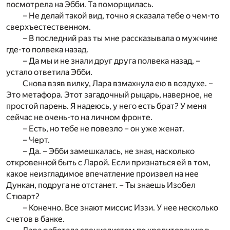
посмотрела на Эбби. Та поморщилась.
– Не делай такой вид, точно я сказала тебе о чем-то
сверхъестественном.
– В последний раз ты мне рассказывала о мужчине
где-то полвека назад.
– Да мы и не знали друг друга полвека назад, –
устало ответила Эбби.
Снова взяв вилку, Лара взмахнула ею в воздухе. –
Это метафора. Этот загадочный рыцарь, наверное, не
простой парень. Я надеюсь, у него есть брат? У меня
сейчас не очень-то на личном фронте.
– Есть, но тебе не повезло – он уже женат.
– Черт.
– Да. – Эбби замешкалась, не зная, насколько
откровенной быть с Ларой. Если признаться ей в том,
какое неизгладимое впечатление произвел на нее
Дункан, подруга не отстанет. – Ты знаешь Изобел
Стюарт?
– Конечно. Все знают миссис Иззи. У нее несколько
счетов в банке.