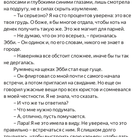
волосами и глубокими синими глазами, лишь смотрела
на подругу, не в силах скрыть изумление.
– Ты серьезно? Я на сто процентов уверена: это все
твоя грудь. О боже, я бы многое отдала, чтобы хоть на
денек получить такую же. Это же магнит для парней.
– Не думаю, что он это всерьез, – призналась
Эбби. – Он одинок и, по его словам, никого не знает в
городе.
– Наверняка все обстоит сложнее, иначе бы ты так
не дергалась.
Румянец на щеках Эбби стал еще гуще.
– Он флиртовал со мной почти с самого начала
встречи, а потом пригласил на свидание. Но еще он
говорил ужасные вещи про всех юристов и сомневался
в моей честности. Я не знала, что сказать.
– И что же ты ответила?
– Что мне нужно подумать.
– А, отлично, пусть помучается.
– Лара! Я не это имела в виду. Не уверена, что это
правильно – встречаться с ним. Я слишком долго
трудилась, чтобы выстроить свою карьеру, чтобы дать