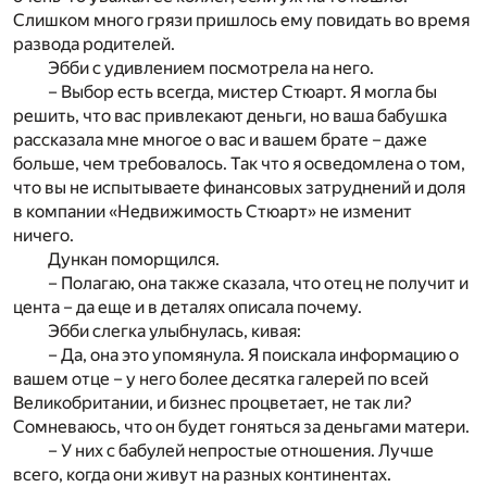
Слишком много грязи пришлось ему повидать во время
развода родителей.
Эбби с удивлением посмотрела на него.
– Выбор есть всегда, мистер Стюарт. Я могла бы
решить, что вас привлекают деньги, но ваша бабушка
рассказала мне многое о вас и вашем брате – даже
больше, чем требовалось. Так что я осведомлена о том,
что вы не испытываете финансовых затруднений и доля
в компании «Недвижимость Стюарт» не изменит
ничего.
Дункан поморщился.
– Полагаю, она также сказала, что отец не получит и
цента – да еще и в деталях описала почему.
Эбби слегка улыбнулась, кивая:
– Да, она это упомянула. Я поискала информацию о
вашем отце – у него более десятка галерей по всей
Великобритании, и бизнес процветает, не так ли?
Сомневаюсь, что он будет гоняться за деньгами матери.
– У них с бабулей непростые отношения. Лучше
всего, когда они живут на разных континентах.