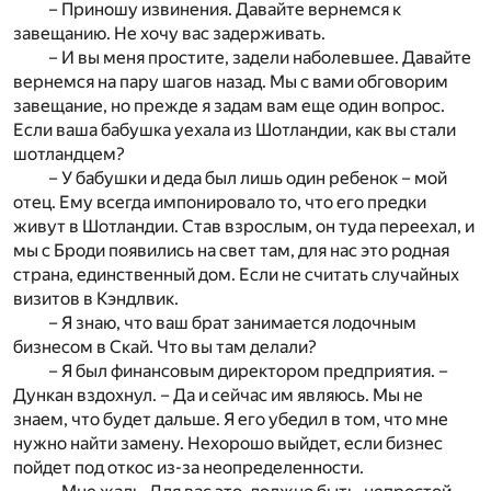
– Приношу извинения. Давайте вернемся к
завещанию. Не хочу вас задерживать.
– И вы меня простите, задели наболевшее. Давайте
вернемся на пару шагов назад. Мы с вами обговорим
завещание, но прежде я задам вам еще один вопрос.
Если ваша бабушка уехала из Шотландии, как вы стали
шотландцем?
– У бабушки и деда был лишь один ребенок – мой
отец. Ему всегда импонировало то, что его предки
живут в Шотландии. Став взрослым, он туда переехал, и
мы с Броди появились на свет там, для нас это родная
страна, единственный дом. Если не считать случайных
визитов в Кэндлвик.
– Я знаю, что ваш брат занимается лодочным
бизнесом в Скай. Что вы там делали?
– Я был финансовым директором предприятия. –
Дункан вздохнул. – Да и сейчас им являюсь. Мы не
знаем, что будет дальше. Я его убедил в том, что мне
нужно найти замену. Нехорошо выйдет, если бизнес
пойдет под откос из-за неопределенности.