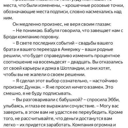
места, что были изменены, – крошечные розовые точки,
обозначающие места подписи, словно насмехались над
ним.
Он медленно произнес, не веря своим глазам:
– Не понимаю. Бабуля говорила, что завещает нам с
Броди компанию поровну.
– В свете последних событий – свадьбы вашего
брата и вашего переезда в Америку – ваши родные
решили, что будет справедливо изменить процентное
соотношение на восемьдесят – двадцать. Вы отказались
от своей карьеры и дома в Шотландии, и они хотят,
чтобы вы не жалели о своем решении.
– Я сделал этот выбор сознательно, – настойчиво
произнес Дункан. – Я не просил ничего взамен. Это
смешно, я не буду подписывать.
– Вы разговаривали с бабушкой? – спросила Эбби,
улыбаясь, и глаза ее выражали сочувствие. – Могу вас
заверить, в этом вам не удастся ее переубедить. Кроме
того, не рассчитывайте, что деньги достанутся вам
легко – их придется заработать. Компания огромна и