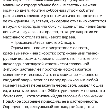
маленьком городе обычно больше светлых, нежели
мрачных дней. Но этим субботним утром события
развивались слишком уж оптимистично вопреки всем
ее ожиданиям. Чувствуя, как сердце отчаянно колотится
в груди, она расправила юбку – ладони от волнения были
липкими – и указала на кресло, стоящее напротив ее
массивного стола из вишневого дерева.
– Присаживайтесь, мистер Стюарт.
Одним лишь своим присутствием ее гость,
красивый мужчина с коротко остриженными темно-
русыми волосами, карими глазами оттенка темного
шоколада, подтянутой, атлетически сложенной
фигурой, заставил ее просторный офис казаться
маленьким и тесным. И это его молчание – словно он,
как дикий зверь, затаился перед прыжком и в любой
момент может перемахнуть через стол, разделяющий
их, и начать ее целовать. Эбби с удивлением поняла, что
боится его, – хотя оснований для этого не было никаких.
Подобное состояние приводило ее в растерянность.
Определенно, сексуальный шотландский акцент и