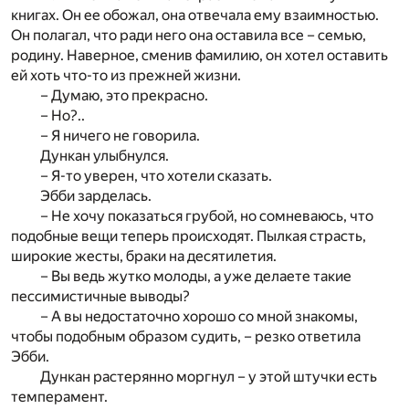
книгах. Он ее обожал, она отвечала ему взаимностью.
Он полагал, что ради него она оставила все – семью,
родину. Наверное, сменив фамилию, он хотел оставить
ей хоть что-то из прежней жизни.
– Думаю, это прекрасно.
– Но?..
– Я ничего не говорила.
Дункан улыбнулся.
– Я-то уверен, что хотели сказать.
Эбби зарделась.
– Не хочу показаться грубой, но сомневаюсь, что
подобные вещи теперь происходят. Пылкая страсть,
широкие жесты, браки на десятилетия.
– Вы ведь жутко молоды, а уже делаете такие
пессимистичные выводы?
– А вы недостаточно хорошо со мной знакомы,
чтобы подобным образом судить, – резко ответила
Эбби.
Дункан растерянно моргнул – у этой штучки есть
темперамент.