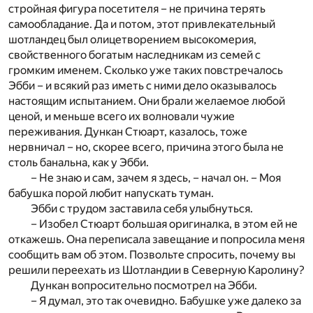
стройная фигура посетителя – не причина терять
самообладание. Да и потом, этот привлекательный
шотландец был олицетворением высокомерия,
свойственного богатым наследникам из семей с
громким именем. Сколько уже таких повстречалось
Эбби – и всякий раз иметь с ними дело оказывалось
настоящим испытанием. Они брали желаемое любой
ценой, и меньше всего их волновали чужие
переживания. Дункан Стюарт, казалось, тоже
нервничал – но, скорее всего, причина этого была не
столь банальна, как у Эбби.
– Не знаю и сам, зачем я здесь, – начал он. – Моя
бабушка порой любит напускать туман.
Эбби с трудом заставила себя улыбнуться.
– Изобел Стюарт большая оригиналка, в этом ей не
откажешь. Она переписала завещание и попросила меня
сообщить вам об этом. Позвольте спросить, почему вы
решили переехать из Шотландии в Северную Каролину?
Дункан вопросительно посмотрел на Эбби.
– Я думал, это так очевидно. Бабушке уже далеко за