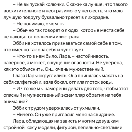
– Не выпускай колючки. Скажи-ка лучше, что такого
восхитительного и неотразимого у него есть, что мою
лучшую подругу буквально трясет в лихорадке.
– Не понимаю, о чем ты.
– Обычно так говорят о людях, которые места себе
не находят от волнения или страха.
Эбби не хотелось признаваться самой себе в том,
что именно так она себя и чувствует.
– Что-то в нем было, Лара, – настойчивость,
наверное, а может, ощущение опасности. Не уверена,
как это объяснить. Он… очень мужественный.
Глаза Лары округлились. Она принялась махать на
себя салфеткой и, взяв бокал, отпила глоток воды.
– И что же мы намерены делать для того, чтобы этот
опасный и мужественный экземпляр обратил на тебя
внимание?
Эбби с трудом удержалась от ухмылки.
– Ничего. Он уже пригласил меня на свидание.
Лара, обладающая на зависть многим девушкам
стройной, как у модели, фигурой, пепельно-светлыми