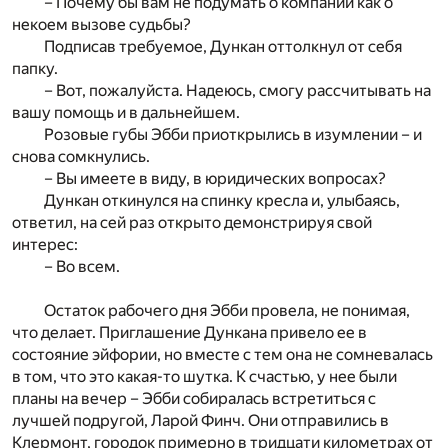
– Почему бы вам не подумать о компании как о
некоем вызове судьбы?
Подписав требуемое, Дункан оттолкнул от себя
папку.
– Вот, пожалуйста. Надеюсь, смогу рассчитывать на
вашу помощь и в дальнейшем.
Розовые губы Эбби приоткрылись в изумлении – и
снова сомкнулись.
– Вы имеете в виду, в юридических вопросах?
Дункан откинулся на спинку кресла и, улыбаясь,
ответил, на сей раз открыто демонстрируя свой
интерес:
– Во всем.
Остаток рабочего дня Эбби провела, не понимая,
что делает. Приглашение Дункана привело ее в
состояние эйфории, но вместе с тем она не сомневалась
в том, что это какая-то шутка. К счастью, у нее были
планы на вечер – Эбби собиралась встретиться с
лучшей подругой, Ларой Финч. Они отправились в
Клермонт, городок примерно в тридцати километрах от