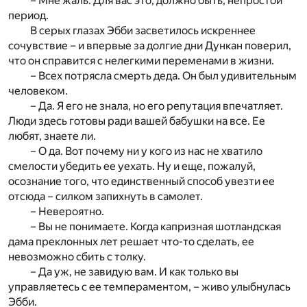
– Мне жаль. Для вас это, должно быть, непростой
период.
В серых глазах Эбби засветилось искреннее
сочувствие – и впервые за долгие дни Дункан поверил,
что он справится с нелегкими переменами в жизни.
– Всех потрясла смерть деда. Он был удивительным
человеком.
– Да. Я его не знала, но его репутация впечатляет.
Люди здесь готовы ради вашей бабушки на все. Ее
любят, знаете ли.
– О да. Вот почему ни у кого из нас не хватило
смелости убедить ее уехать. Ну и еще, пожалуй,
осознание того, что единственный способ увезти ее
отсюда – силком запихнуть в самолет.
– Невероятно.
– Вы не понимаете. Когда капризная шотландская
дама преклонных лет решает что-то сделать, ее
невозможно сбить с толку.
– Да уж, не завидую вам. И как только вы
управляетесь с ее темпераментом, – живо улыбнулась
Эбби.