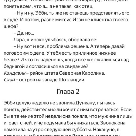
понять всем, что я… я не такая, как отец.
– Ну и ну, Эбби, ты же не станешь представлять его
в суде. И потом, разве миссис Иззи не клиентка твоего
шефа?
– Да, но…
Лара, широко улыбаясь, оборвала ее:
– Ну вот и все, проблема решена. А теперь давай
поговорим о деле. У тебя есть приличное нижнее
белье? И что ты наденешь, когда все же сжалишься над
беднягой и согласишься на свидание?
Кэндлвик
– район штата Северная Каролина.
Скай
– остров на западе Шотландии.
Глава 2
Эбби целую неделю не звонила Дункану, пытаясь
понять, действительно ли хочет с ним встречаться. Если
бы в течение этой недели она поняла, что мужчина лишь
играет с ней, и не подумала бы унижаться. Звонок она
наметила на утро следующей субботы. Накануне, в