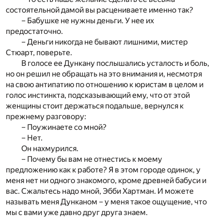
состоятельной дамой вы расцениваете именно так?
– Бабушке не нужны деньги. У нее их
предостаточно.
– Деньги никогда не бывают лишними, мистер
Стюарт, поверьте.
В голосе ее Дункану послышались усталость и боль,
но он решил не обращать на это внимания и, несмотря
на свою антипатию по отношению к юристам в целом и
голос инстинкта, подсказывающий ему, что от этой
женщины стоит держаться подальше, вернулся к
прежнему разговору:
– Поужинаете со мной?
– Нет.
Он нахмурился.
– Почему бы вам не отнестись к моему
предложению как к работе? Я в этом городе одинок, у
меня нет ни одного знакомого, кроме древней бабуси и
вас. Сжальтесь надо мной, Эбби Хартман. И можете
называть меня Дунканом – у меня такое ощущение, что
мы с вами уже давно друг друга знаем.