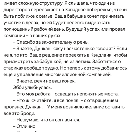
имеет сложную структуру. Я слышала, что один из
директоров переезжает на Западное побережье, чтобы
быть поближе к семье. Ваша бабушка хочет принимать
участие в делах, но ей будет нелегко выдержать
полноценный рабочий день. Будущий успех или провал
компании – в ваших руках.
– Спасибо за зажигательную речь.
– Знаете, Дункан, как у нас частенько говорят? Если
не я, то кто! Ваше решение переехать в Кэндлвик, чтобы
присмотреть за бабушкой, не из легких. Заботиться о
стариках вообще трудно. Но теперь к этому добавилось
еще и управление многомиллионной компанией.
– Знаете, речи не ваш конек.
Эбби улыбнулась.
– Это моя работа – освещать непонятные места.
– Что ж, считайте, я все понял, – с отвращением
произнес Дункан. – У меня возникло желание оставить
все это Броди.
– Не думаю, что он согласится.
– Отлично!