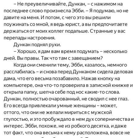
– Не преувеличивайте, Дункан, – с нажимом на
последнее слово произнесла Эбби. – Я подумаю, но не
давите на меня. И потом, с чего это вы решили
поужинать со мной, я ведь юрист, а вы предпочитаете
держаться от моих коллег подальше. Странные у вас
перепады настроения.
Дункан поднял руки.
– Хорошо, я дам вам время подумать – несколько
дней. Вы правы. Так что там с завещанием?
Когда они сменили тему, Эбби, казалось, немного
расслабилась – и снова перед Дунканом сидела деловая
дама, что его весьма позабавило. Нажав кнопку на
компьютере, она что-то проверила в записной книжке и
открыла папку, шепча себе под нос какие-то слова.
Дункан, полностью очарованный, не сводил с нее глаз.
Его всегда привлекали умные женщины – может,
оттого, что они не желали мириться с мужской
глупостью, и это пробуждало в нем дух соперничества и
интерес. Эбби, похоже, не из робкого десятка, и даже
тот факт, что она весьма к нему расположена, вовсе не