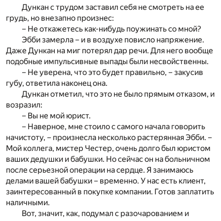
Дункан с трудом заставил себя не смотреть на ее
грудь, но внезапно произнес:
– Не откажетесь как-нибудь поужинать со мной?
Эбби замерла – и в воздухе повисло напряжение.
Даже Дункан на миг потерял дар речи. Для него вообще
подобные импульсивные выпады были несвойственны.
– Не уверена, что это будет правильно, – закусив
губу, ответила наконец она.
Дункан отметил, что это не было прямым отказом, и
возразил:
– Вы не мой юрист.
– Наверное, мне стоило с самого начала говорить
начистоту, – произнесла несколько растерянная Эбби. –
Мой коллега, мистер Честер, очень долго был юристом
ваших дедушки и бабушки. Но сейчас он на больничном
после серьезной операции на сердце. Я занимаюсь
делами вашей бабушки – временно. У нас есть клиент,
заинтересованный в покупке компании. Готов заплатить
наличными.
Вот, значит, как, подумал с разочарованием и