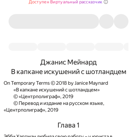
Доступен Виртуальный рассказчик
Джанис Мейнард
В капкане искушений с шотландцем
On Temporary Terms © 2018 by Janice Maynard
«В капкане искушений с шотландцем»
© «Центрполиграф», 2019
© Перевод и издание на русском языке,
«Центрполиграф», 2019
Глава 1
Эбби Хартман любила свою работу – у юриста в