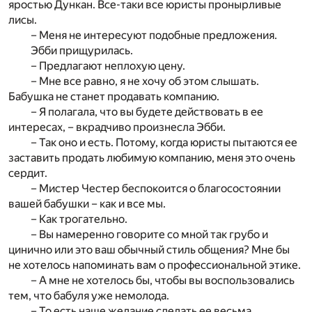
яростью Дункан. Все-таки все юристы пронырливые
лисы.
– Меня не интересуют подобные предложения.
Эбби прищурилась.
– Предлагают неплохую цену.
– Мне все равно, я не хочу об этом слышать.
Бабушка не станет продавать компанию.
– Я полагала, что вы будете действовать в ее
интересах, – вкрадчиво произнесла Эбби.
– Так оно и есть. Потому, когда юристы пытаются ее
заставить продать любимую компанию, меня это очень
сердит.
– Мистер Честер беспокоится о благосостоянии
вашей бабушки – как и все мы.
– Как трогательно.
– Вы намеренно говорите со мной так грубо и
цинично или это ваш обычный стиль общения? Мне бы
не хотелось напоминать вам о профессиональной этике.
– А мне не хотелось бы, чтобы вы воспользовались
тем, что бабуля уже немолода.
– То есть наше желание сделать ее весьма