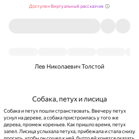
Доступен Виртуальный рассказчик
Лев Николаевич Толстой
Собака, петух и лисица
Собака и петух пошли странствовать. Ввечеру петух
уснул на дереве, а собака пристроилась у того же
дерева, промеж кореньев. Как пришло время, петух
запел. Лисица услыхала петуха, прибежала и стала снизу
просить, чтобы он сошел к ней, будто ей хочется оказать