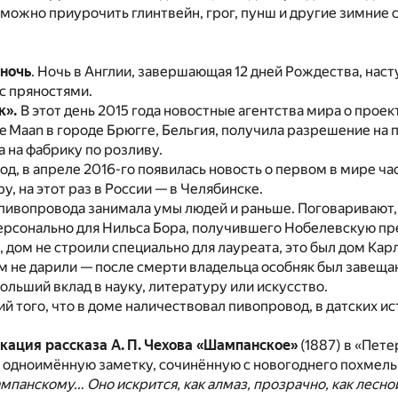
 можно приурочить глинтвейн, грог, пунш и другие зимние 
ночь
. Ночь в Англии, завершающая 12 дней Рождества, наст
с пряностями.
к».
В этот день 2015 года новостные агентства мира о прое
e Maan в городе Брюгге, Бельгия, получила разрешение на
а на фабрику по розливу.
год, в апреле 2016-го появилась новость о первом в мире 
у, на этот раз в России — в Челябинске.
пивопровода занимала умы людей и раньше. Поговаривают,
ерсонально для Нильса Бора, получившего Нобелевскую пр
, дом не строили специально для лауреата, это был дом Кар
м не дарили — после смерти владельца особняк был завеща
ольший вклад в науку, литературу или искусство.
 того, что в доме наличествовал пивопровод, в датских исто
кация рассказа А. П. Чехова «Шампанское»
(1887) в «Пет
 одноимённую заметку, сочинённую с новогоднего похмель
мпанскому… Оно искрится, как алмаз, прозрачно, как лесной