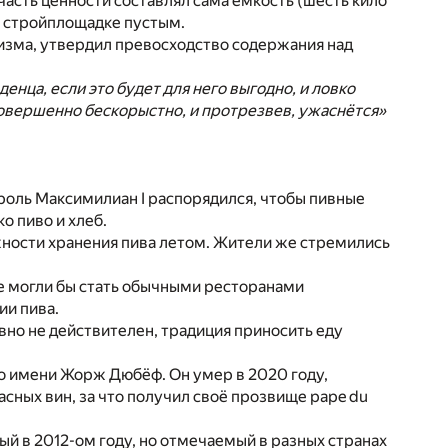
часть ценности составлял сама ёмкость (шесть кило
а стройплощадке пустым.
тизма, утвердил превосходство содержания над
нца, если это будет для него выгодно, и ловко
совершенно бескорыстно, и протрезвев, ужаснётся»
король Максимилиан I распорядился, чтобы пивные
о пиво и хлеб.
жности хранения пива летом. Жители же стремились
че могли бы стать обычными ресторанами
ии пива.
авно не действителен, традиция приносить еду
по имени Жорж Дюбёф. Он умер в 2020 году,
сных вин, за что получил своё прозвище pape du
ый в 2012-ом году, но отмечаемый в разных странах