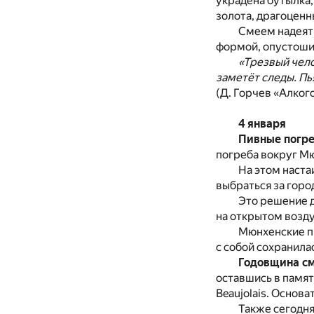
украдена бутылка,
золота, драгоценн
Смеем надеять
формой, опустошив
«Трезвый чело
заметёт следы. Пь
(Д. Горчев «Алкого
4 января
Пивные погре
погреба вокруг Мю
На этом наста
выбраться за горо
Это решение д
на открытом возду
Мюнхенские пи
с собой сохранила
Годовщина см
оставшись в памят
Beaujolais. Основа
Также сегодня