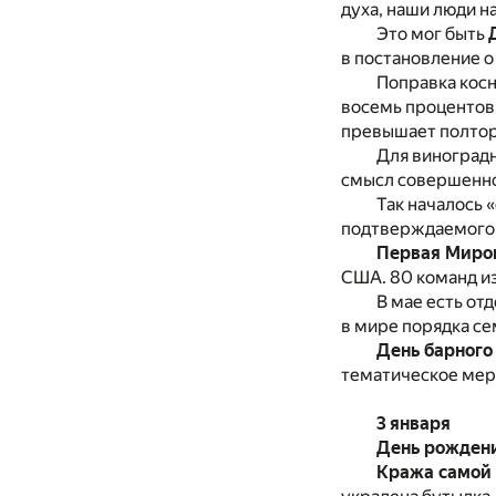
духа, наши люди н
Это мог быть
в постановление о
Поправка косн
восемь процентов 
превышает полтора
Для виноградн
смысл совершенно 
Так началось 
подтверждаемого 
Первая Миров
США. 80 команд из
В мае есть от
в мире порядка се
День барного
тематическое мер
3 января
День рождени
Кража самой 