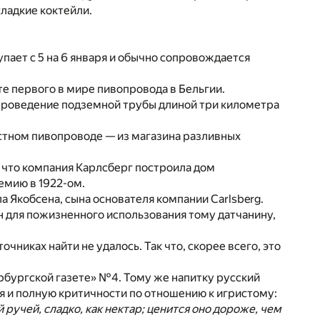
сладкие коктейли.
упает с 5 на 6 января и обычно сопровождается
кте первого в мире пивопровода в Бельгии.
 проведение подземной трубы длиной три километра
частном пивопроводе — из магазина разливных
 что компания Карлсберг построила дом
емию в 1922-ом.
ла Якобсена, сына основателя компании Carlsberg.
н для пожизненного использования тому датчанину,
чниках найти не удалось. Так что, скорее всего, это
ербургской газете» №4. Тому же напитку русский
я и полную критичности по отношению к игристому:
 ручей, сладко, как нектар; ценится оно дороже, чем