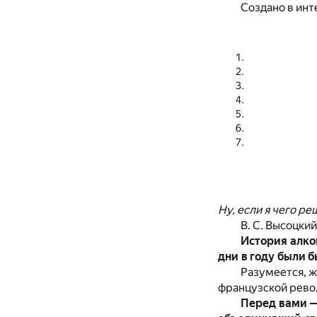
Создано в инт
Ну, если я чего р
В. С. Высоцкий
История алког
дни в году были 
Разумеется, ж
французской револ
Перед вами —