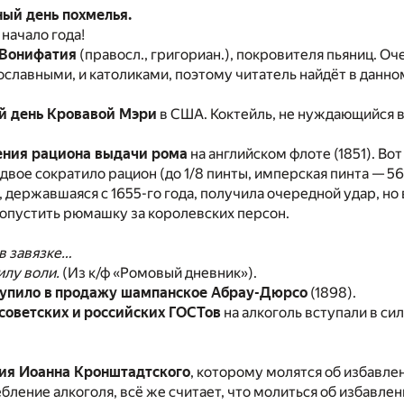
ый день похмелья.
начало года!
 Вонифатия
(правосл., григориан.), покровителя пьяниц. О
ославными, и католиками, поэтому читатель найдёт в данн
й день Кровавой Мэри
в США. Коктейль, не нуждающийся в 
ения рациона выдачи рома
на английском флоте (1851). Во
вое сократило рацион (до 1/8 пинты, имперская пинта — 56
 державшаяся с 1655-го года, получила очередной удар, но
опустить рюмашку за королевских персон.
 в завязке…
илу воли.
(Из к/ф «Ромовый дневник»).
упило в продажу шампанское Абрау-Дюрсо
(1898).
советских и российских ГОСТов
на алкоголь вступали в силу
ия Иоанна Кронштадтского
, которому молятся об избавлен
ление алкоголя, всё же считает, что молиться об избавлени