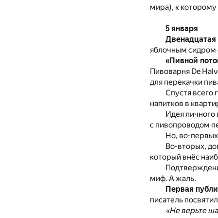
мира), к которому
5 января
Двенадцатая 
яблочным сидром 
«Пивной пото
Пивоварня De Halv
для перекачки пив
Спустя всего 
напитков в квартир
Идея личного 
с пивопроводом п
Но, во-первых
Во-вторых, до
который внёс наиб
Подтверждений
миф. А жаль.
Первая публи
писатель посвятил
«Не верьте ша