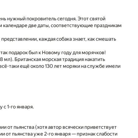
чень нужный покровитель сегодня. Этот святой
ом календаре две даты, соответствующие праздникам
представлении, каждая собака знает, как смешать
т так подарок был к Новому году для морячков!
8 мл). Британская морская традиция накатить
 всё-таки ещё около 130 лет моряки на службе имели
 с 1-го января.
ии от пьянства (хотя автор всячески приветствует
и от пьянства уже 2-го января — признак слабости