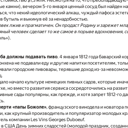
 стоимостью $1,3 млн. Несмотря на то, что преобладающую 
ые камни), вечером 5-го января ценный сосуд был найден н
ся, что некий идеологический алкаш, чуждый пафоса эсте
 бутыль и выкинув её за ненадобностью.
век лжив и прагматичен. Он продаст Родину и зарежет младе
яный человек сделает то же самое в порыве вдохновения, 
ль»).
ба должны подавать пиво
. 4 января 1812 года баварский 
нхена не подавали еду и другие напитки посетителям, тольк
ивали городские пивовары, терявшие доход из-за невозмо
д.
ало начало культуре немецких пивных садов, которые ина
хе, но вместо развития сервиса сосредоточились на развит
вные сады популярны, как прежде, и хотя запрет 1812-го д
сь.
ерти «папы Божоле»
, французского винодела и новатора 
и, как крупный производитель и популяризатор молодых кра
тель компании Les Vins Georges Duboeuf.
 в США День зимних сладостей (молодой праздник, созданн