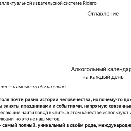
еллектуальной издательской системе Ridero
Оглавление
Алкогольный календа
на каждый день
ешил — я выпью-то обязательно…
оля почти равна истории человечества, но почему-то до 
бы заняты праздниками и событиями, напрямую связанны
елающие найти повод выпить, в этом качестве используют и
юции, но это не наш метод
 самый полный, уникальный в своём роде, международны