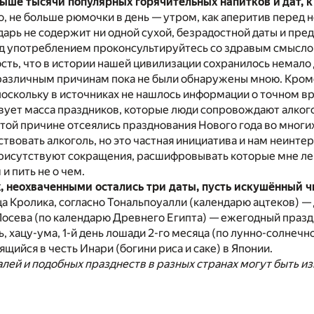
ше тысячи популярных горячительных напитков и дат, к 
, не больше рюмочки в день — утром, как аперитив перед
арь не содержит ни одной сухой, безрадостной даты и пред
ред употреблением проконсультируйтесь со здравым смысло
сть, что в истории нашей цивилизации сохранилось немал
 различным причинам пока не были обнаружены мною. Кром
оскольку в источниках не нашлось информации о точном вр
ует масса праздников, которые люди сопровождают алкогол
этой причине отсеялись празднования Нового года во многих
твовать алкоголь, но это частная инициатива и нам неинтер
рисутствуют сокращения, расшифровывать которые мне лень:
 и пить не о чем.
, неохваченными остались три даты, пусть искушённый ч
ца Кролика, согласно Тональпоуалли (календарю ацтеков) —
 Посева (по календарю Древнего Египта) — ежегодный празд
, хацу-ума, 1-й день лошади 2-го месяца (по лунно-солнеч
ящийся в честь Инари (богини риса и саке) в Японии.
лей и подобных празднеств в разных странах могут быть 