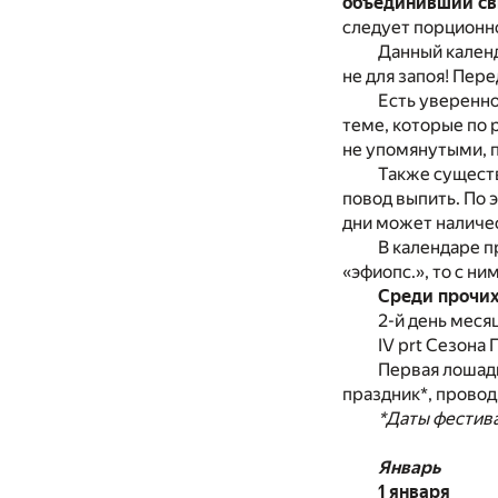
объединивший свы
следует порционно
Данный календ
не для запоя! Пе
Есть уверенно
теме, которые по
не упомянутыми, п
Также существ
повод выпить. По 
дни может наличес
В календаре п
«эфиопс.», то с ним
Среди прочих
2-й день меся
IV prt Сезона
Первая лошадь
праздник*, провод
*Даты фестива
Январь
1 января