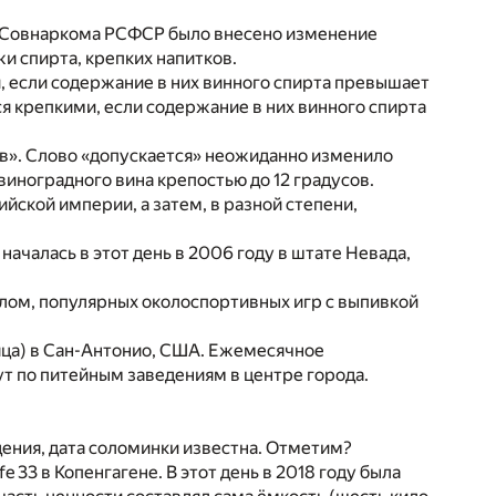
ём Совнаркома РСФСР было внесено изменение
и спирта, крепких напитков.
, если содержание в них винного спирта превышает
я крепкими, если содержание в них винного спирта
ов». Слово «допускается» неожиданно изменило
иноградного вина крепостью до 12 градусов.
ийской империи, а затем, в разной степени,
 началась в этот день в 2006 году в штате Невада,
елом, популярных околоспортивных игр с выпивкой
ца) в Сан-Антонио, США. Ежемесячное
т по питейным заведениям в центре города.
ждения, дата соломинки известна. Отметим?
e 33 в Копенгагене. В этот день в 2018 году была