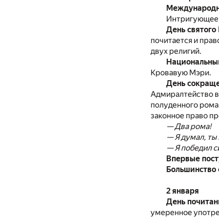
Международн
Интригующее 
День святого
почитается и прав
двух религий.
Национальны
Кровавую Мэри.
День сокращ
Адмиралтейство вд
полуденного рома,
законное право пр
— Два рома!
— Я думал, ты
— Я победил с
Впервые пост
Большинство 
2 января
День почитан
умеренное употреб