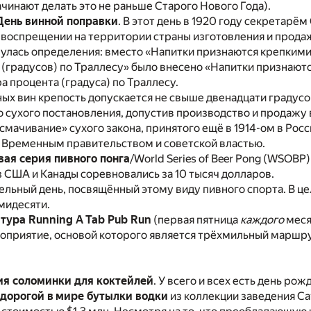
ачинают делать это не раньше Старого Нового Года).
День винной поправки
. В этот день в 1920 году секретар
 воспрещении на территории страны изготовления и продаж
улась определения: вместо «Напитки признаются крепкими
(градусов) по Траллесу» было внесено «Напитки признаютс
 процента (градуса) по Траллесу.
ых вин крепость допускается не свыше двенадцати градус
сухого постановления, допустив производство и продажу в
«смачивание» сухого закона, принятого ещё в 1914-ом в Росс
Временным правительством и советской властью.
ая серия пивного понга
/World Series of Beer Pong (WSOBP)
 США и Канады соревновались за 10 тысяч долларов.
дельный день, посвящённый этому виду пивного спорта. В ц
мидесяти.
 тура Running A Tab Pub Run
(первая пятница
каждого
меся
оприятие, основой которого является трёхмильный маршру
я соломинки для коктейлей
. У всего и всех есть день ро
дорогой в мире бутылки водки
из коллекции заведения Caf