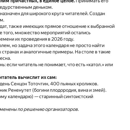
ним причастных, в единое целое.
Принимать его
 недурственным деньком.
назначен для широкого круга читателей. Создан
м.
о дат, также имеющих прямое отношение к выбранной
е того, множество мероприятий остались
емени их проведения в 2026 году.
ем, но задача этого календаря не просто найти
 странах и аналогичные примеры. На столе в такие
есна.
 если читатель не понимает, что есть «катол.» или
итатель вычислит их сам:
 день Сенцон Тоточтин, 400 пьяных кроликов.
ник Рененутет (богини плодородия, вина и змей).
ному календарю) — старинный синтоистский
изменены по решению организаторов.