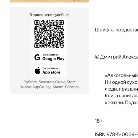
В приложении удобнее
Шрифты предоста
© Дмитрий Алекса
«Алкогольный 
Ни одной сухо
RuStore
·
Samsung Galaxy Store
Huawei AppGallery
·
Xiaomi GetApps
люди, праздни
Книга написан
к жизни. Подх
18+
ISBN 978-5-0069-