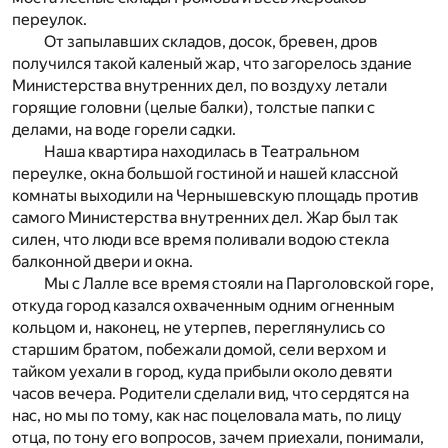
переулок.
От запылавших складов, досок, бревен, дров
получился такой каленый жар, что загорелось здание
Министерства внутренних дел, по воздуху летали
горящие головни (целые балки), толстые папки с
делами, на воде горели садки.
Наша квартира находилась в Театральном
переулке, окна большой гостиной и нашей классной
комнаты выходили на Чернышевскую площадь против
самого Министерства внутренних дел. Жар был так
силен, что люди все время поливали водою стекла
балконной двери и окна.
Мы с Лалле все время стояли на Парголовской горе,
откуда город казался охваченным одним огненным
кольцом и, наконец, не утерпев, переглянулись со
старшим братом, побежали домой, сели верхом и
тайком уехали в город, куда прибыли около девяти
часов вечера. Родители сделали вид, что сердятся на
нас, но мы по тому, как нас поцеловала мать, по лицу
отца, по тону его вопросов, зачем приехали, понимали,