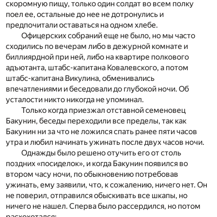
скоромную пищу, только один солдат во всем полку
поел ее, остальные до нее не дотронулись и
предпочитали оставаться на одном хлебе.
Офицерских собраний еще не было, но мы часто
сходились по вечерам либо в дежурной комнате и
биллиярдной при ней, либо на квартире полкового
адъютанта, штабс-капитана Ковалевского, а потом
штабс-капитана Викулина, обменивались
впечатлениями и беседовали до глубокой ночи. Об
усталости никто никогда не упоминал.
Только когда приезжал отставной семеновец
Бакунин, беседы переходили все пределы, так как
Бакунин ни за что не ложился спать ранее пяти часов
утра и любил начинать ужинать после двух часов ночи.
Однажды было решено отучить его от столь
поздних «посиделок», и когда Бакунин появился во
втором часу ночи, по обыкновению потребовав
ужинать, ему заявили, что, к сожалению, ничего нет. Он
не поверил, отправился обыскивать все шкапы, но
ничего не нашел. Сперва было рассердился, но потом
расхохотался: