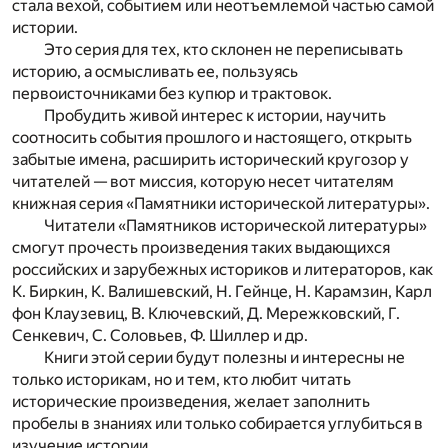
стала вехой, событием или неотъемлемой частью самой
истории.
Это серия для тех, кто склонен не переписывать
историю, а осмысливать ее, пользуясь
первоисточниками без купюр и трактовок.
Пробудить живой интерес к истории, научить
соотносить события прошлого и настоящего, открыть
забытые имена, расширить исторический кругозор у
читателей — вот миссия, которую несет читателям
книжная серия «Памятники исторической литературы».
Читатели «Памятников исторической литературы»
смогут прочесть произведения таких выдающихся
российских и зарубежных историков и литераторов, как
К. Биркин, К. Валишевский, Н. Гейнце, Н. Карамзин, Карл
фон Клаузевиц, В. Ключевский, Д. Мережковский, Г.
Сенкевич, С. Соловьев, Ф. Шиллер и др.
Книги этой серии будут полезны и интересны не
только историкам, но и тем, кто любит читать
исторические произведения, желает заполнить
пробелы в знаниях или только собирается углубиться в
изучение истории.