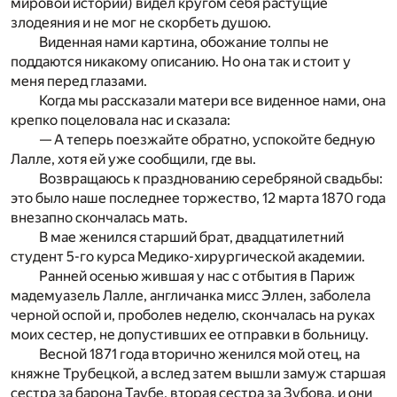
мировой истории) видел кругом себя растущие
злодеяния и не мог не скорбеть душою.
Виденная нами картина, обожание толпы не
поддаются никакому описанию. Но она так и стоит у
меня перед глазами.
Когда мы рассказали матери все виденное нами, она
крепко поцеловала нас и сказала:
— А теперь поезжайте обратно, успокойте бедную
Лалле, хотя ей уже сообщили, где вы.
Возвращаюсь к празднованию серебряной свадьбы:
это было наше последнее торжество, 12 марта 1870 года
внезапно скончалась мать.
В мае женился старший брат, двадцатилетний
студент 5-го курса Медико-хирургической академии.
Ранней осенью жившая у нас с отбытия в Париж
мадемуазель Лалле, англичанка мисс Эллен, заболела
черной оспой и, проболев неделю, скончалась на руках
моих сестер, не допустивших ее отправки в больницу.
Весной 1871 года вторично женился мой отец, на
княжне Трубецкой, а вслед затем вышли замуж старшая
сестра за барона Таубе, вторая сестра за Зубова, и они