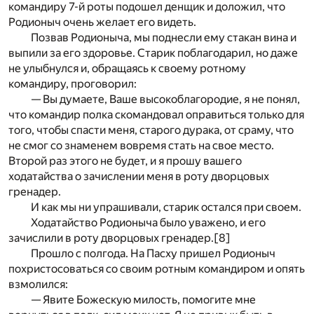
командиру 7-й роты подошел денщик и доложил, что
Родионыч очень желает его видеть.
Позвав Родионыча, мы поднесли ему стакан вина и
выпили за его здоровье. Старик поблагодарил, но даже
не улыбнулся и, обращаясь к своему ротному
командиру, проговорил:
— Вы думаете, Ваше высокоблагородие, я не понял,
что командир полка скомандовал оправиться только для
того, чтобы спасти меня, старого дурака, от сраму, что
не смог со знаменем вовремя стать на свое место.
Второй раз этого не будет, и я прошу вашего
ходатайства о зачислении меня в роту дворцовых
гренадер.
И как мы ни упрашивали, старик остался при своем.
Ходатайство Родионыча было уважено, и его
зачислили в роту дворцовых гренадер.
[8]
Прошло с полгода. На Пасху пришел Родионыч
похристосоваться со своим ротным командиром и опять
взмолился:
— Явите Божескую милость, помогите мне