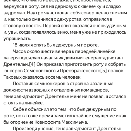
вернулся в роту, сел на дерновую скамеечку и сладко
задремал. Наутро чувствовал себя совершенно свежим
и, как только сменился с дежурства, отправился в
столовую поесть. Первый опыт оказался очень удачным
и, увы, когда появлялось вино, меня уже не приходилось
упрашивать.
18 июля я опять был дежурным по роте.
Часов около шести вечера к передней линейке
лагеря подъехал начальник дивизии генерал-адъютант
Дрентельн.
[4]
Он приказал приготовить роту и собрать
юнкеров Семеновского и Преображенского
[5]
полков.
Таковых оказалось восемь человек.
Поставив семь юнкеров в строй на различные
должности взводных и отделенных командиров,
генерал-адъютант Дрентельн меня не позвал, я остался
стоять на линейке.
Себе я объяснил это тем, что был дежурным по
роте, но в то же время заметил крайнее смущение и как
бы огорчение Ксенофонта Максимыча.
Произведя учение, генерал-адъютант Дрентельн