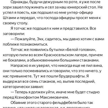
Однажды, будучи дежурным по роте, я уже после
зори зашел поужинать и сел за наш юнкерский стол. Не
успел я поесть, как подошел ко мне унтер-офицер
Штамм и передал, что господа офицеры просят меня к
своему столу.
Я тотчас же подошел к ним и представился. Все
заговорили:
— Пожалуйте, Экк, садитесь, мы давно хотим с вами
поближе познакомиться.
Тотчас же появились бутылки «Белой головки»,
которую пили во всем Красносельском лагере, причем
не бокалами, а обыкновенными большими стаканами.
Напрасно я их уверял, что никогда еще не пил вина,
они только посмеивались и говорили, что это ничего, у
нас привыкнете. Тут же пошли брудершафты. Я
выдержал все семь стаканов, но, выпив последний,
категорически заявил:
— Теперь я должен уйти, иначе мне будет стыдно
перед Ксенофонтом Максимовичем.
Обаяние этого старого фельдфебеля было так
велико, что никто не возражал, и я, простившись,