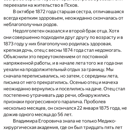
переехали на жительство в Псков.
В октябре 1872 года старшая сестра, отличавшаяся
всегда крепким здоровьем, неожиданно скончалась от
неблагополучных родов.
Недолголетен оказался и второй брак отца. Хотя
они совершенно подходили друг другу по возрасту и в
1873 году у них благополучно родилась здоровая,
крепкая дочь, отец с весны 1874 года стал недомогать.
Объяснили это переутомлением от постоянной
напряженной работы, и в начале лета того же года они
уехали на продолжительный отдых за границу. Мы
сначала переписывались, но затем, с середины лета,
письма от него прекратились. Осенью отец и мачеха
неожиданно вернулись и поселились на даче. Отец стал
постепенно утрачивать дар речи, обнаружились
признаки прогрессивного паралича. Проболев
несколько месяцев, он скончался 22 января 1875 года, не
дожив одного месяца до 56 лет.
Владимира Егоровича знала не только Медико-
хирургическая академия, где он был тридцать пять лет