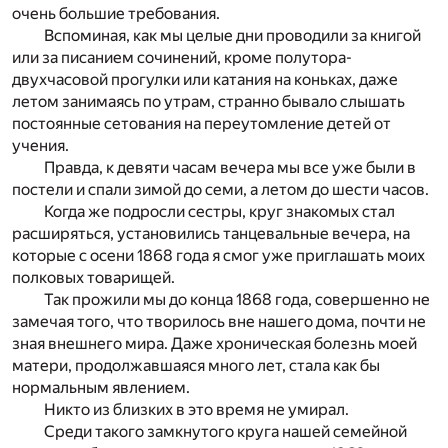
очень большие требования.
Вспоминая, как мы целые дни проводили за книгой
или за писанием сочинений, кроме полутора-
двухчасовой прогулки или катания на коньках, даже
летом занимаясь по утрам, странно бывало слышать
постоянные сетования на переутомление детей от
учения.
Правда, к девяти часам вечера мы все уже были в
постели и спали зимой до семи, а летом до шести часов.
Когда же подросли сестры, круг знакомых стал
расширяться, установились танцевальные вечера, на
которые с осени 1868 года я смог уже приглашать моих
полковых товарищей.
Так прожили мы до конца 1868 года, совершенно не
замечая того, что творилось вне нашего дома, почти не
зная внешнего мира. Даже хроническая болезнь моей
матери, продолжавшаяся много лет, стала как бы
нормальным явлением.
Никто из близких в это время не умирал.
Среди такого замкнутого круга нашей семейной