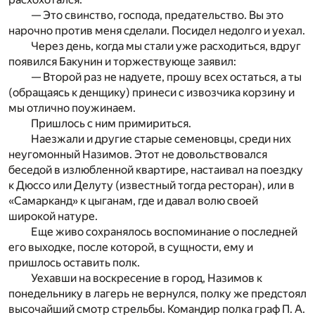
— Это свинство, господа, предательство. Вы это
нарочно против меня сделали. Посидел недолго и уехал.
Через день, когда мы стали уже расходиться, вдруг
появился Бакунин и торжествующе заявил:
— Второй раз не надуете, прошу всех остаться, а ты
(обращаясь к денщику) принеси с извозчика корзину и
мы отлично поужинаем.
Пришлось с ним примириться.
Наезжали и другие старые семеновцы, среди них
неугомонный Назимов. Этот не довольствовался
беседой в излюбленной квартире, настаивал на поездку
к Дюссо или Делуту (известный тогда ресторан), или в
«Самарканд» к цыганам, где и давал волю своей
широкой натуре.
Еще живо сохранялось воспоминание о последней
его выходке, после которой, в сущности, ему и
пришлось оставить полк.
Уехавши на воскресение в город, Назимов к
понедельнику в лагерь не вернулся, полку же предстоял
высочайший смотр стрельбы. Командир полка граф П. А.