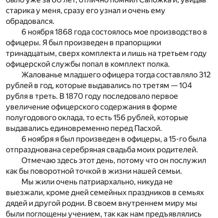
старика у меня, сразу его узнал и очень ему
обрадовался.
6 ноября 1868 года состоялось мое производство в
офицеры. Я был произведен в прапорщики
тринадцатым, сверх комплекта и лишь на третьем году
офицерской службы попал в комплект полка.
Жалованье младшего офицера тогда составляло 312
рублей в год, которые выдавались по третям — 104
рубля в треть. В 1870 году последовало первое
увеличение офицерского содержания в форме
полугодового оклада, то есть 156 рублей, которые
выдавались единовременно перед Пасхой.
6 ноября я был произведен в офицеры, а 15-го была
отпразднована серебряная свадьба моих родителей.
Отмечаю здесь этот день, потому что он послужил
как бы поворотной точкой в жизни нашей семьи.
Мы жили очень патриархально, никуда не
выезжали, кроме дней семейных праздников в семьях
дядей и другой родни. В своем внутреннем миру мы
были поглощены учением, так как нам предъявлялись