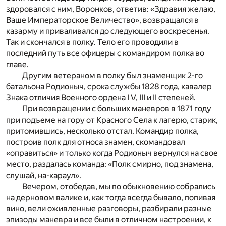
здоровался с ним, Воронков, ответив: «Здравия желаю,
Ваше Императорское Величество», возвращался в
казарму и приваливался до следующего воскресенья.
Так и скончался в полку. Тело его проводили в
последний путь все офицеры с командиром полка во
главе.
Другим ветераном в полку был знаменщик 2-го
батальона Родионыч, срока службы 1828 года, кавалер
Знака отличия Военного ордена I V, III и II степеней.
При возвращении с больших маневров в 1871 году
при подъеме на гору от Красного Села к лагерю, старик,
притомившись, несколько отстал. Командир полка,
построив полк для относа знамен, скомандовал
«оправиться» и только когда Родионыч вернулся на свое
место, раздалась команда: «Полк смирно, под знамена,
слушай, на-караул».
Вечером, отобедав, мы по обыкновению собрались
на дерновом валике и, как тогда всегда бывало, попивая
вино, вели оживленные разговоры, разбирали разные
эпизоды маневра и все были в отличном настроении, к