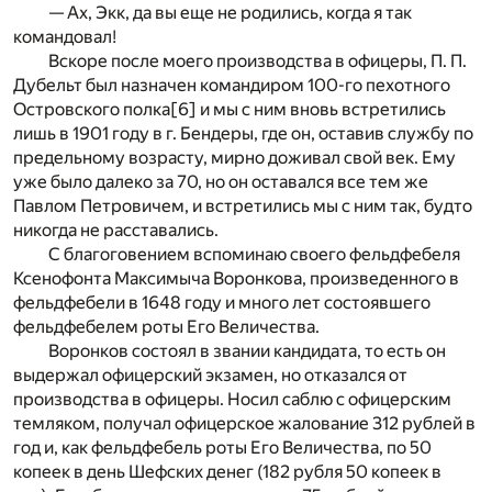
— Ах, Экк, да вы еще не родились, когда я так
командовал!
Вскоре после моего производства в офицеры, П. П.
Дубельт был назначен командиром 100-го пехотного
Островского полка
[6]
и мы с ним вновь встретились
лишь в 1901 году в г. Бендеры, где он, оставив службу по
предельному возрасту, мирно доживал свой век. Ему
уже было далеко за 70, но он оставался все тем же
Павлом Петровичем, и встретились мы с ним так, будто
никогда не расставались.
С благоговением вспоминаю своего фельдфебеля
Ксенофонта Максимыча Воронкова, произведенного в
фельдфебели в 1648 году и много лет состоявшего
фельдфебелем роты Его Величества.
Воронков состоял в звании кандидата, то есть он
выдержал офицерский экзамен, но отказался от
производства в офицеры. Носил саблю с офицерским
темляком, получал офицерское жалование 312 рублей в
год и, как фельдфебель роты Его Величества, по 50
копеек в день Шефских денег (182 рубля 50 копеек в