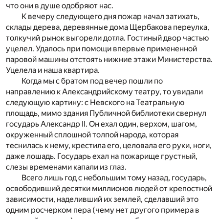
что они в душе одобряют нас.
К вечеру следующего дня пожар начал затихать,
склады дерева, деревянные дома Щербакова переулка,
толкучий рынок выгорели дотла. Гостиный двор частью
уцелел. Удалось при помощи впервые примененной
паровой машины отстоять нижние этажи Министерства.
Уцелела и наша квартира.
Когда мы с братом под вечер пошли по
направлению к Александрийскому театру, то увидали
следующую картину: с Невского на Театральную
площадь, мимо здания Публичной библиотеки свернул
государь Александр II. Он ехал один, верхом, шагом,
окруженный сплошной толпой народа, которая
теснилась к нему, крестила его, целовала его руки, ноги,
даже лошадь. Государь ехал на пожарище грустный,
слезы временами капали из глаз.
Всего лишь год с небольшим тому назад, государь,
освободивший десятки миллионов людей от крепостной
зависимости, наделивший их землей, сделавший это
одним росчерком пера (чему нет другого примера в