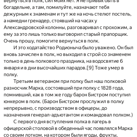
вернуться в полк, сил моих нет. Я не привык быть в
богадельне, а там, помилуйте, назначают тебя
дежурным к знаменам и тут же на ночь стелют постель,
а намедни гренадер, стоявший на часах у
Александровской колонны, разговаривал с прохожим, а
ему за это лишь только выговорил старый прапорщик.
Очень прошу, помогите вернуться в полк.
И это ходатайство Родионыча было уважено. Он был
вновь зачислен в полк, но выходил в строй со знаменем
только в день полкового праздника, на водосвятие 6
января и в дни высочайших парадов.
[9]
Тоже умер в
полку.
Третьим ветераном при полку был наш полковой
разносчик Марка, состоявший при полку с 1828 года,
помнивший, как в том же году барон Бистром поступил
юнкером в полк. (Барон Бистром прослужил в полку
непрерывно, с производством в офицеры, до
назначения генерал-адъютантом и командовал полком.)
С первого дня вступления полка в лагерь в
офицерской столовой в обеденный час появлялся Марка
со своим лотком, на котором были ягоды, фрукты,