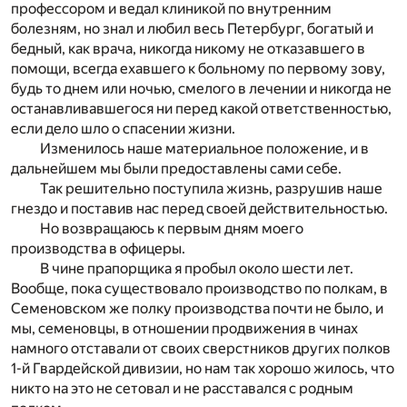
профессором и ведал клиникой по внутренним
болезням, но знал и любил весь Петербург, богатый и
бедный, как врача, никогда никому не отказавшего в
помощи, всегда ехавшего к больному по первому зову,
будь то днем или ночью, смелого в лечении и никогда не
останавливавшегося ни перед какой ответственностью,
если дело шло о спасении жизни.
Изменилось наше материальное положение, и в
дальнейшем мы были предоставлены сами себе.
Так решительно поступила жизнь, разрушив наше
гнездо и поставив нас перед своей действительностью.
Но возвращаюсь к первым дням моего
производства в офицеры.
В чине прапорщика я пробыл около шести лет.
Вообще, пока существовало производство по полкам, в
Семеновском же полку производства почти не было, и
мы, семеновцы, в отношении продвижения в чинах
намного отставали от своих сверстников других полков
1-й Гвардейской дивизии, но нам так хорошо жилось, что
никто на это не сетовал и не расставался с родным