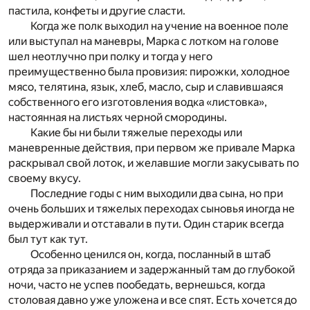
пастила, конфеты и другие сласти.
Когда же полк выходил на учение на военное поле
или выступал на маневры, Марка с лотком на голове
шел неотлучно при полку и тогда у него
преимущественно была провизия: пирожки, холодное
мясо, телятина, язык, хлеб, масло, сыр и славившаяся
собственного его изготовления водка «листовка»,
настоянная на листьях черной смородины.
Какие бы ни были тяжелые переходы или
маневренные действия, при первом же привале Марка
раскрывал свой лоток, и желавшие могли закусывать по
своему вкусу.
Последние годы с ним выходили два сына, но при
очень больших и тяжелых переходах сыновья иногда не
выдерживали и отставали в пути. Один старик всегда
был тут как тут.
Особенно ценился он, когда, посланный в штаб
отряда за приказанием и задержанный там до глубокой
ночи, часто не успев пообедать, вернешься, когда
столовая давно уже уложена и все спят. Есть хочется до