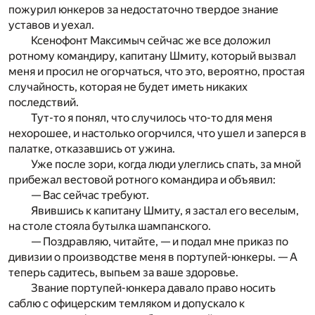
пожурил юнкеров за недостаточно твердое знание
уставов и уехал.
Ксенофонт Максимыч сейчас же все доложил
ротному командиру, капитану Шмиту, который вызвал
меня и просил не огорчаться, что это, вероятно, простая
случайность, которая не будет иметь никаких
последствий.
Тут-то я понял, что случилось что-то для меня
нехорошее, и настолько огорчился, что ушел и заперся в
палатке, отказавшись от ужина.
Уже после зори, когда люди улеглись спать, за мной
прибежал вестовой ротного командира и объявил:
— Вас сейчас требуют.
Явившись к капитану Шмиту, я застал его веселым,
на столе стояла бутылка шампанского.
— Поздравляю, читайте, — и подал мне приказ по
дивизии о производстве меня в портупей-юнкеры. — А
теперь садитесь, выпьем за ваше здоровье.
Звание портупей-юнкера давало право носить
саблю с офицерским темляком и допускало к