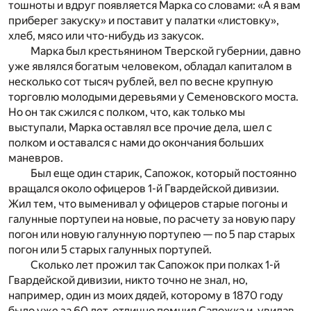
тошноты и вдруг появляется Марка со словами: «А я вам
приберег закуску» и поставит у палатки «листовку»,
хлеб, мясо или что-нибудь из закусок.
Марка был крестьянином Тверской губернии, давно
уже являлся богатым человеком, обладал капиталом в
несколько сот тысяч рублей, вел по весне крупную
торговлю молодыми деревьями у Семеновского моста.
Но он так сжился с полком, что, как только мы
выступали, Марка оставлял все прочие дела, шел с
полком и оставался с нами до окончания больших
маневров.
Был еще один старик, Сапожок, который постоянно
вращался около офицеров 1-й Гвардейской дивизии.
Жил тем, что выменивал у офицеров старые погоны и
галунные портупеи на новые, по расчету за новую пару
погон или новую галунную портупею — по 5 пар старых
погон или 5 старых галунных портупей.
Сколько лет прожил так Сапожок при полках 1-й
Гвардейской дивизии, никто точно не знал, но,
например, один из моих дядей, которому в 1870 году
было уже за 60 лет, отлично помнил Сапожка и, увидав