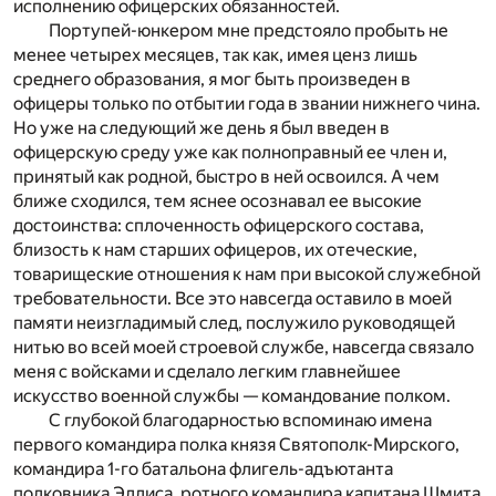
исполнению офицерских обязанностей.
Портупей-юнкером мне предстояло пробыть не
менее четырех месяцев, так как, имея ценз лишь
среднего образования, я мог быть произведен в
офицеры только по отбытии года в звании нижнего чина.
Но уже на следующий же день я был введен в
офицерскую среду уже как полноправный ее член и,
принятый как родной, быстро в ней освоился. А чем
ближе сходился, тем яснее осознавал ее высокие
достоинства: сплоченность офицерского состава,
близость к нам старших офицеров, их отеческие,
товарищеские отношения к нам при высокой служебной
требовательности. Все это навсегда оставило в моей
памяти неизгладимый след, послужило руководящей
нитью во всей моей строевой службе, навсегда связало
меня с войсками и сделало легким главнейшее
искусство военной службы — командование полком.
C глубокой благодарностью вспоминаю имена
первого командира полка князя Святополк-Мирского,
командира 1-го батальона флигель-адъютанта
полковника Эллиса, ротного командира капитана Шмита