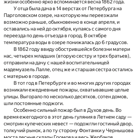
жизни особенно ярко вспоминается весна 1862 года.
У отца была дача в 14 верстах от Петербурга на
Парголовском озере, на которую мы переезжали
возможно раньше, обыкновенно в конце апреля, и
оставались на ней до октября, купаясь с самого дня
переезда по день отъезда в город. В октябре
температура воды в озере понижалась до 6 градусов.
В 1862 году ввиду обострившейся болезни матери
нас, четырех младших (вторую сестру и трех братьев),
отправили на дачу с нашей воспитательницей
мадемуазель Лалле, отец же и старшая сестра остались
с матерью в городе.
В тот год в Петербурге и во многих других городах
возникали ежедневные пожары, охватывавшие целые
улицы. Выгорало по несколько десятков, сотен домов,
шли постоянные поджоги.
Особенно сильный пожар был в Духов день. Во
время ежегодного в этот день гуляния в Летнем саду —
смотрин купеческих невест — подожгли гостиный двор,
толкучий рынок, а по ту сторону Фонтанки у Чернышова
моста лесные склады Громова и весь Жербаков