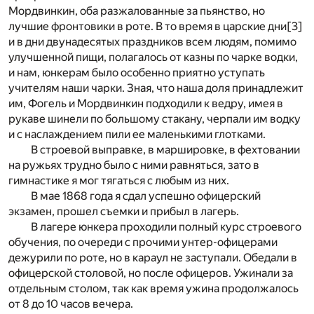
Мордвинкин, оба разжалованные за пьянство, но
лучшие фронтовики в роте. В то время в царские дни
[3]
и в дни двунадесятых праздников всем людям, помимо
улучшенной пищи, полагалось от казны по чарке водки,
и нам, юнкерам было особенно приятно уступать
учителям наши чарки. Зная, что наша доля принадлежит
им, Фогель и Мордвинкин подходили к ведру, имея в
рукаве шинели по большому стакану, черпали им водку
и с наслаждением пили ее маленькими глотками.
В строевой выправке, в маршировке, в фехтовании
на ружьях трудно было с ними равняться, зато в
гимнастике я мог тягаться с любым из них.
В мае 1868 года я сдал успешно офицерский
экзамен, прошел съемки и прибыл в лагерь.
В лагере юнкера проходили полный курс строевого
обучения, по очереди с прочими унтер-офицерами
дежурили по роте, но в караул не заступали. Обедали в
офицерской столовой, но после офицеров. Ужинали за
отдельным столом, так как время ужина продолжалось
от 8 до 10 часов вечера.