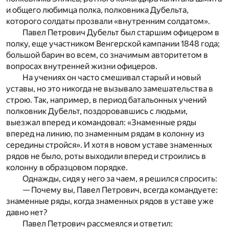
и общего любимца полка, полковника Дубельта,
которого солдаты прозвали «внутренним солдатом».
Павел Петрович Дубельт был старшим офицером в
полку, еще участником Венгерской кампании 1848 года;
большой барин во всем, со значимым авторитетом в
вопросах внутренней жизни офицеров.
На учениях он часто смешивал старый и новый
уставы, но это никогда не вызывало замешательства в
строю. Так, например, в период батальонных учений
полковник Дубельт, поздоровавшись с людьми,
выезжал вперед и командовал: «Знаменные ряды
вперед на линию, по знаменным рядам в колонну из
середины стройся». И хотя в новом уставе знаменных
рядов не было, роты выходили вперед и строились в
колонну в образцовом порядке.
Однажды, сидя у него за чаем, я решился спросить:
— Почему вы, Павел Петрович, всегда командуете:
знаменные ряды, когда знаменных рядов в уставе уже
давно нет?
Павел Петрович рассмеялся и ответил: