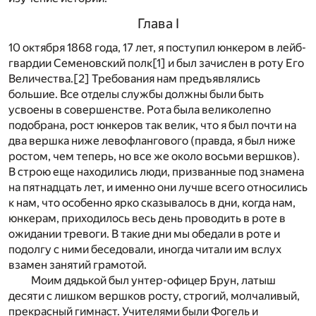
Глава I
10 октября 1868 года, 17 лет, я поступил юнкером в лейб-
гвардии Семеновский полк
[1]
и был зачислен в роту Его
Величества.
[2]
Требования нам предъявлялись
большие. Все отделы службы должны были быть
усвоены в совершенстве. Рота была великолепно
подобрана, рост юнкеров так велик, что я был почти на
два вершка ниже левофлангового (правда, я был ниже
ростом, чем теперь, но все же около восьми вершков).
В строю еще находились люди, призванные под знамена
на пятнадцать лет, и именно они лучше всего относились
к нам, что особенно ярко сказывалось в дни, когда нам,
юнкерам, приходилось весь день проводить в роте в
ожидании тревоги. В такие дни мы обедали в роте и
подолгу с ними беседовали, иногда читали им вслух
взамен занятий грамотой.
Моим дядькой был унтер-офицер Брун, латыш
десяти с лишком вершков росту, строгий, молчаливый,
прекрасный гимнаст. Учителями были Фогель и