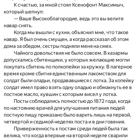
К счастью, за мной стоял Ксенофонт Максимыч,
который шепнул:
— Ваше Высокоблагородие, ведь это вы велите
навар снять.
Когда мы вышли с кухни, объяснил мне, что такое
навар. Я был очень смущен, а когда рассказал об этом
дома за обедом, сестры подняли меня на смех.
Чайного довольствия не было совсем. В казармы
допускались сбитенщики, у которых желающие могли
покупать сбитень по полкопейки за кружку. В лагерное
время кроме сбитня единственным лакомством для
солдат были оладьи, продававшиеся с лотка. За копейку
солдат имел право взять одну оладью и обмакнуть ее в
постное масло, кувшин с которым висел у лотка.
Посты соблюдались полностью до 1872 года, когда
по настоянию врачей для улучшения питания людей
постную пищу приказано было варить лишь на первой,
четвертой и седьмой неделях поста и в дни говения.
Приверженность к постам среди людей была так
велика, что когда впервые на второй неделе сварили