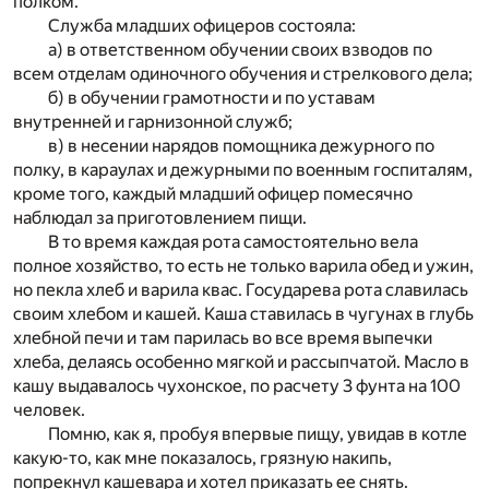
полком.
Служба младших офицеров состояла:
а) в ответственном обучении своих взводов по
всем отделам одиночного обучения и стрелкового дела;
б) в обучении грамотности и по уставам
внутренней и гарнизонной служб;
в) в несении нарядов помощника дежурного по
полку, в караулах и дежурными по военным госпиталям,
кроме того, каждый младший офицер помесячно
наблюдал за приготовлением пищи.
В то время каждая рота самостоятельно вела
полное хозяйство, то есть не только варила обед и ужин,
но пекла хлеб и варила квас. Государева рота славилась
своим хлебом и кашей. Каша ставилась в чугунах в глубь
хлебной печи и там парилась во все время выпечки
хлеба, делаясь особенно мягкой и рассыпчатой. Масло в
кашу выдавалось чухонское, по расчету 3 фунта на 100
человек.
Помню, как я, пробуя впервые пищу, увидав в котле
какую-то, как мне показалось, грязную накипь,
попрекнул кашевара и хотел приказать ее снять.