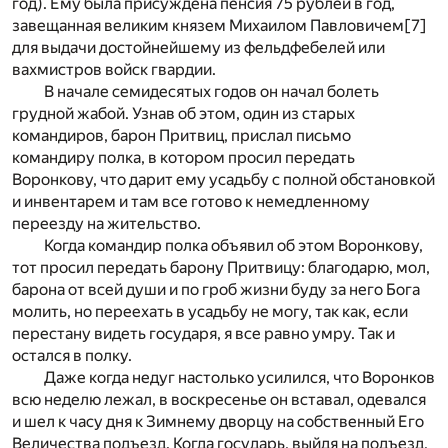
год). Ему была присуждена пенсия 75 рублей в год,
завещанная великим князем Михаилом Павловичем
[7]
для выдачи достойнейшему из фельдфебелей или
вахмистров войск гвардии.
В начале семидесятых годов он начал болеть
грудной жабой. Узнав об этом, один из старых
командиров, барон Притвиц, прислал письмо
командиру полка, в котором просил передать
Воронкову, что дарит ему усадьбу с полной обстановкой
и инвентарем и там все готово к немедленному
переезду на жительство.
Когда командир полка объявил об этом Воронкову,
тот просил передать барону Притвицу: благодарю, мол,
барона от всей души и по гроб жизни буду за него Бога
молить, но переехать в усадьбу не могу, так как, если
перестану видеть государя, я все равно умру. Так и
остался в полку.
Даже когда недуг настолько усилился, что Воронков
всю неделю лежал, в воскресенье он вставал, одевался
и шел к часу дня к Зимнему дворцу на собственный Его
Величества подъезд. Когда государь, выйдя на подъезд,