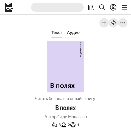
Текст
Аудио
Читать бесплатно онлайн книгу
В полях
Автор
Ги де Мопассан
👍
🔮
😄
3
2
1