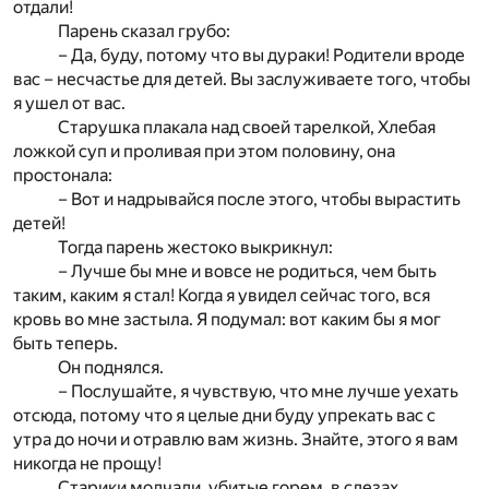
отдали!
Парень сказал грубо:
– Да, буду, потому что вы дураки! Родители вроде
вас – несчастье для детей. Вы заслуживаете того, чтобы
я ушел от вас.
Старушка плакала над своей тарелкой, Хлебая
ложкой суп и проливая при этом половину, она
простонала:
– Вот и надрывайся после этого, чтобы вырастить
детей!
Тогда парень жестоко выкрикнул:
– Лучше бы мне и вовсе не родиться, чем быть
таким, каким я стал! Когда я увидел сейчас того, вся
кровь во мне застыла. Я подумал: вот каким бы я мог
быть теперь.
Он поднялся.
– Послушайте, я чувствую, что мне лучше уехать
отсюда, потому что я целые дни буду упрекать вас с
утра до ночи и отравлю вам жизнь. Знайте, этого я вам
никогда не прощу!
Старики молчали, убитые горем, в слезах.