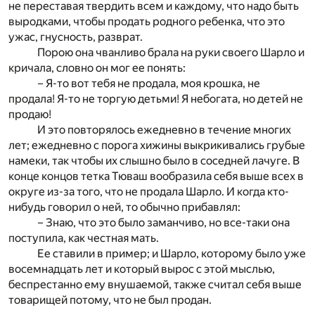
не переставая твердить всем и каждому, что надо быть
выродками, чтобы продать родного ребенка, что это
ужас, гнусность, разврат.
Порою она чванливо брала на руки своего Шарло и
кричала, словно он мог ее понять:
– Я-то вот тебя не продала, моя крошка, не
продала! Я-то не торгую детьми! Я небогата, но детей не
продаю!
И это повторялось ежедневно в течение многих
лет; ежедневно с порога хижины выкрикивались грубые
намеки, так чтобы их слышно было в соседней лачуге. В
конце концов тетка Тюваш вообразила себя выше всех в
округе из-за того, что не продала Шарло. И когда кто-
нибудь говорил о ней, то обычно прибавлял:
– Знаю, что это было заманчиво, но все-таки она
поступила, как честная мать.
Ее ставили в пример; и Шарло, которому было уже
восемнадцать лет и который вырос с этой мыслью,
беспрестанно ему внушаемой, также считал себя выше
товарищей потому, что не был продан.