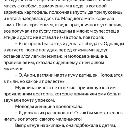
миску с хлебом, размоченным в воде, в которой
варились картофель, полкочна капусты да три луковицы,
и ватага наедалась досыта. Младшего мать кормила
сама. По воскресеньям, в виде праздничного угощения,
все получали по куску говядины в мясном супе; отец в
эти дни долго не вставал из-за стола, повторяя:
– Я не прочь бы каждый день так обедать. Однажды
в августе, после полудня, перед хижинами вдруг
остановился легкий экипаж, и молодая женщина,
правившая им, сказала сидевшему с ней рядом
мужчине:
– О, Анри, взгляни на эту кучу детишек! Копошатся
в пыли, но как они прелестны!
Мужчина ничего не ответил, привыкнув к этим
проявлениям восторга, которые причиняли ему боль и
звучали почти упреком.
Молодая женщина продолжала:
– Я должна их расцеловать! О, как бы мне хотелось
иметь вот этого, самого маленького!
Выпрыгнув из экипажа, она подбежала к детям,