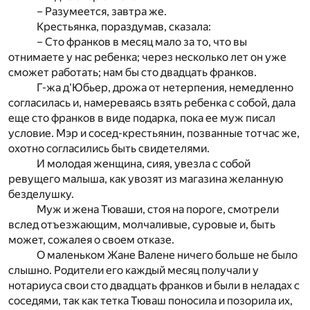
– Разумеется, завтра же.
Крестьянка, пораздумав, сказала:
– Сто франков в месяц мало за то, что вы
отнимаете у нас ребенка; через несколько лет он уже
сможет работать; нам бы сто двадцать франков.
Г-жа д'Юбьер, дрожа от нетерпения, немедленно
согласилась и, намереваясь взять ребенка с собой, дала
еще сто франков в виде подарка, пока ее муж писал
условие. Мэр и сосед-крестьянин, позванные тотчас же,
охотно согласились быть свидетелями.
И молодая женщина, сияя, увезла с собой
ревущего малыша, как увозят из магазина желанную
безделушку.
Муж и жена Тюваши, стоя на пороге, смотрели
вслед отъезжающим, молчаливые, суровые и, быть
может, сожалея о своем отказе.
О маленьком Жане Валене ничего больше не было
слышно. Родители его каждый месяц получали у
нотариуса свои сто двадцать франков и были в неладах с
соседями, так как тетка Тюваш поносила и позорила их,