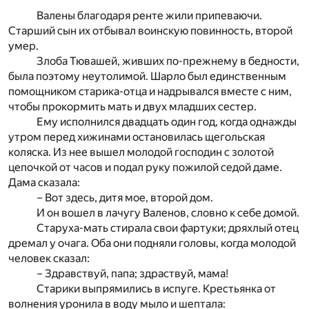
Валены благодаря ренте жили припеваючи.
Старший сын их отбывал воинскую повинность, второй
умер.
Злоба Тювашей, живших по-прежнему в бедности,
была поэтому неутолимой. Шарло был единственным
помощником старика-отца и надрывался вместе с ним,
чтобы прокормить мать и двух младших сестер.
Ему исполнился двадцать один год, когда однажды
утром перед хижинами остановилась щегольская
коляска. Из нее вышел молодой господин с золотой
цепочкой от часов и подал руку пожилой седой даме.
Дама сказала:
– Вот здесь, дитя мое, второй дом.
И он вошел в лачугу Валенов, словно к себе домой.
Старуха-мать стирала свои фартуки; дряхлый отец
дремал у очага. Оба они подняли головы, когда молодой
человек сказал:
– Здравствуй, папа; здраствуй, мама!
Старики выпрямились в испуге. Крестьянка от
волнения уронила в воду мыло и шептала: