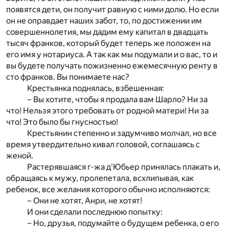
появятся дети, он получит равную с ними долю. Но если
он не оправдает наших забот, то, по достижении им
совершеннолетия, мы дадим ему капитал в двадцать
тысяч франков, который будет теперь же положен на
его имя у нотариуса. А так как мы подумали и о вас, то и
вы будете получать пожизненно ежемесячную ренту в
сто франков. Вы понимаете нас?
Крестьянка поднялась, взбешенная:
– Вы хотите, чтобы я продала вам Шарло? Ни за
что! Нельзя этого требовать от родной матери! Ни за
что! Это было бы гнусностью!
Крестьянин степенно и задумчиво молчал, но все
время утвердительно кивал головой, соглашаясь с
женой.
Растерявшаяся г-жа д'Юбьер принялась плакать и,
обращаясь к мужу, пролепетала, всхлипывая, как
ребенок, все желания которого обычно исполняются:
– Они не хотят, Анри, не хотят!
И они сделали последнюю попытку:
– Но, друзья, подумайте о будущем ребенка, о его