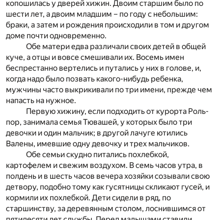
копошилась у дверей хижин. Двоим старшим было по
шести лет, а двоим младшим – по году с небольшим:
браки, а затем и рождения происходили в том и другом
доме почти одновременно.
Обе матери едва различали своих детей в общей
куче, а отцы и вовсе смешивали их. Восемь имен
беспрестанно вертелись и путались у них в голове, и,
когда надо было позвать какого-нибудь ребенка,
мужчины часто выкрикивали по три имени, прежде чем
напасть на нужное.
Первую хижину, если подходить от курорта Роль-
пор, занимала семья Тювашей, у которых было три
девочки и один мальчик; в другой лачуге ютились
Валены, имевшие одну девочку и трех мальчиков.
Обе семьи скудно питались похлебкой,
картофелем и свежим воздухом. В семь часов утра, в
полдень и в шесть часов вечера хозяйки созывали свою
детвору, подобно тому как гусятницы скликают гусей, и
кормили их похлебкой. Дети сидели в ряд, по
старшинству, за деревянным столом, лоснившимся от
пятидесяти лет службы. Перед малышами ставили