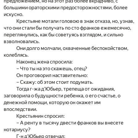
предложением, но на этот раз более вкрадчиво, с
большими ораторскими предосторожностями, более
искусно.
Крестьяне мотали головою в знак отказа, но, узнав,
что они стали бы получать по сто франков ежемесячно,
переглянулись, как бы советуясь взглядом, и сильно
взволновались.
Они долго молчали, охваченные беспокойством,
колеблясь.
Наконец жена спросила:
– Что ты на это скажешь, отец?
Он проговорил наставительно:
– Скажу: об этом стоит подумать.
Тогда г-жа д'Юбьер, трепеща от ожидания,
заговорила о будущности ребенка, о его счастье, о
денежной помощи, которую он окажет им
впоследствии.
Крестьянин спросил:
– А ренту в тысячу двести франков вы внесете
нотариусу?
Г-н д'Юбьер отвечал: