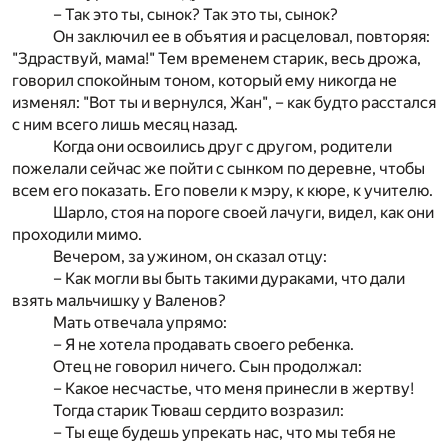
– Так это ты, сынок? Так это ты, сынок?
Он заключил ее в объятия и расцеловал, повторяя:
"Здраствуй, мама!" Тем временем старик, весь дрожа,
говорил спокойным тоном, который ему никогда не
изменял: "Вот ты и вернулся, Жан", – как будто расстался
с ним всего лишь месяц назад.
Когда они освоились друг с другом, родители
пожелали сейчас же пойти с сынком по деревне, чтобы
всем его показать. Его повели к мэру, к кюре, к учителю.
Шарло, стоя на пороге своей лачуги, видел, как они
проходили мимо.
Вечером, за ужином, он сказал отцу:
– Как могли вы быть такими дураками, что дали
взять мальчишку у Валенов?
Мать отвечала упрямо:
– Я не хотела продавать своего ребенка.
Отец не говорил ничего. Сын продолжал:
– Какое несчастье, что меня принесли в жертву!
Тогда старик Тюваш сердито возразил:
– Ты еще будешь упрекать нас, что мы тебя не