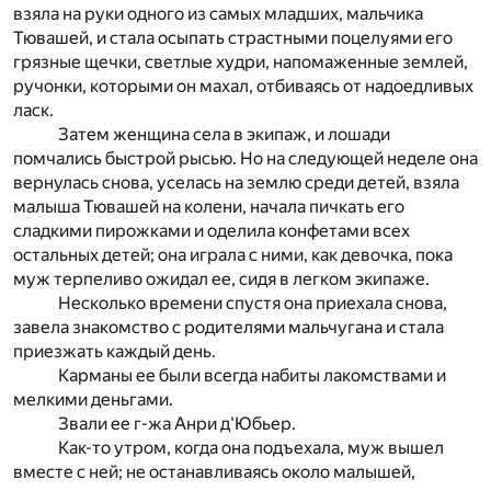
взяла на руки одного из самых младших, мальчика
Тювашей, и стала осыпать страстными поцелуями его
грязные щечки, светлые худри, напомаженные землей,
ручонки, которыми он махал, отбиваясь от надоедливых
ласк.
Затем женщина села в экипаж, и лошади
помчались быстрой рысью. Но на следующей неделе она
вернулась снова, уселась на землю среди детей, взяла
малыша Тювашей на колени, начала пичкать его
сладкими пирожками и оделила конфетами всех
остальных детей; она играла с ними, как девочка, пока
муж терпеливо ожидал ее, сидя в легком экипаже.
Несколько времени спустя она приехала снова,
завела знакомство с родителями мальчугана и стала
приезжать каждый день.
Карманы ее были всегда набиты лакомствами и
мелкими деньгами.
Звали ее г-жа Анри д'Юбьер.
Как-то утром, когда она подъехала, муж вышел
вместе с ней; не останавливаясь около малышей,