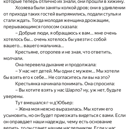
которые теперь отлично их знали, они прошли в хижину.
Хозяева были заняты колкой дров; они в удивлении
от прихода таких гостей выпрямились, подали стулья и
стали ждать. Тогда молодая женщина дрожащим,
прерывающимся голосом сказала:
– Добрые люди, я обращаюсь к вам... мне очень
хотелось бы... очень хотелось бы увезти с собой
вашего... вашего мальчика...
Крестьяне, оторопев и не зная, что ответить,
молчали.
Она перевела дыхание и продолжала:
– У нас нет детей. Мы одни с мужем... Мы хотели
бы взять его к себе... Не согласитесь ли вы на это?
Крестьянка начинала понимать. Она спросила:
– Вы хотите взять у нас Шарло? ну, уж нет, будьте
уверены.
Тут вмешался г-н д'Юбьер:
– Жена моя неясно выразилась. Мы хотим его
усыновить, но он будет приезжать видеться с вами. Если
он оправдает наши надежды, чему есть основание
верить, то он станет нашим наследником. Если у нас