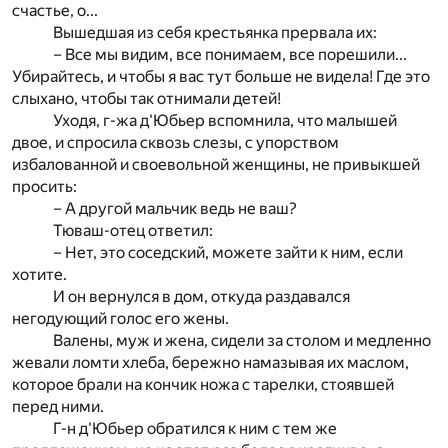
счастье, о...
Вышедшая из себя крестьянка прервала их:
– Все мы видим, все понимаем, все порешили...
Убирайтесь, и чтобы я вас тут больше не видела! Где это
слыхано, чтобы так отнимали детей!
Уходя, г-жа д'Юбьер вспомнила, что малышей
двое, и спросила сквозь слезы, с упорством
избалованной и своевольной женщины, не привыкшей
просить:
– А другой мальчик ведь не ваш?
Тюваш-отец ответил:
– Нет, это соседский, можете зайти к ним, если
хотите.
И он вернулся в дом, откуда раздавался
негодующий голос его жены.
Валены, муж и жена, сидели за столом и медленно
жевали ломти хлеба, бережно намазывая их маслом,
которое брали на кончик ножа с тарелки, стоявшей
перед ними.
Г-н д'Юбьер обратился к ним с тем же