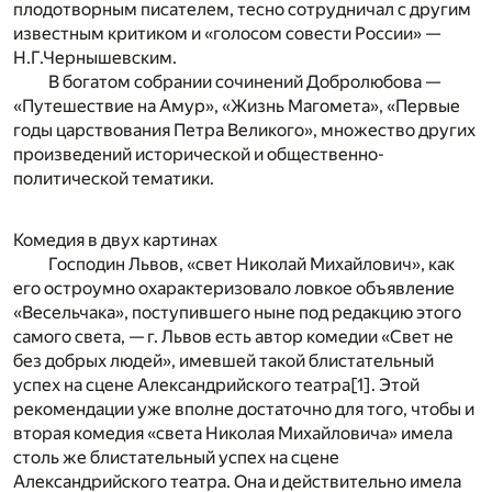
плодотворным писателем, тесно сотрудничал с другим
известным критиком и «голосом совести России» —
Н.Г.Чернышевским.
В богатом собрании сочинений Добролюбова —
«Путешествие на Амур», «Жизнь Магомета», «Первые
годы царствования Петра Великого», множество других
произведений исторической и общественно-
политической тематики.
Комедия в двух картинах
Господин Львов, «свет Николай Михайлович», как
его остроумно охарактеризовало ловкое объявление
«Весельчака», поступившего ныне под редакцию этого
самого света, — г. Львов есть автор комедии «Свет не
без добрых людей», имевшей такой блистательный
успех на сцене Александрийского театра
[1]
. Этой
рекомендации уже вполне достаточно для того, чтобы и
вторая комедия «света Николая Михайловича» имела
столь же блистательный успех на сцене
Александрийского театра. Она и действительно имела