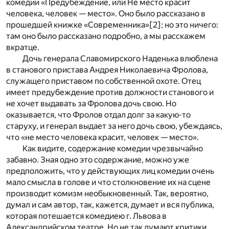
комедии «Предубеждение, или Не место красит
человека, человек — место». Оно было рассказано в
прошедшей книжке «Современника»
[2]
; но это ничего:
там оно было рассказано подробно, а мы расскажем
вкратце.
Дочь генерала Славомирского Наденька влюблена
в станового пристава Андрея Николаевича Фролова,
служащего приставом по собственной охоте. Отец
имеет предубеждение против должности станового и
не хочет выдавать за Фролова дочь свою. Но
оказывается, что Фролов отдал долг за какую-то
старуху, и генерал выдает за него дочь свою, убеждаясь,
что «не место человека красит, человек — место».
Как видите, содержание комедии чрезвычайно
забавно. Зная одно это содержание, можно уже
предположить, что у действующих лиц комедии очень
мало смысла в голове и что столкновение их на сцене
производит комизм необыкновенный. Так, вероятно,
думал и сам автор, так, кажется, думает и вся публика,
которая потешается комедиею г. Львова в
Александрийском театре. Но не так думают критики.