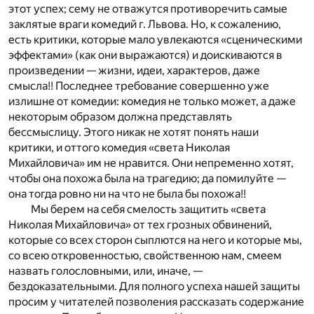
этот успех; сему не отважутся противоречить самые
заклятые враги комедий г. Львова. Но, к сожалению,
есть критики, которые мало увлекаются «сценическими
эффектами» (как они выражаются) и доискиваются в
произведении — жизни, идеи, характеров, даже
смысла!! Последнее требование совершенно уже
излишне от комедии: комедия не только может, а даже
некоторым образом должна представлять
бессмыслицу. Этого никак не хотят понять наши
критики, и оттого комедия «света Николая
Михайловича» им не нравится. Они непременно хотят,
чтобы она похожа была на трагедию; да помилуйте —
она тогда ровно ни на что не была бы похожа!!
Мы берем на себя смелость защитить «света
Николая Михайловича» от тех грозных обвинений,
которые со всех сторон сыплются на него и которые мы,
со всею откровенностью, свойственною нам, смеем
назвать голословными, или, иначе, —
бездоказательными. Для полного успеха нашей защиты
просим у читателей позволения рассказать содержание