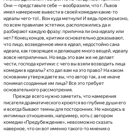
Они — представьте себе — вообразили, что г. Львов
имел намерение вывести в своей комедии какие-то
идеалы чего-то!.. Вон куда метнули! И ведь пресерьезно,
по всем правилам эстетики, расположились да и
разбирают каждую фразу: прилична ли она идеалу или
нет? Конец концов, критики основательно доказывают,
что лицо, возведенное ими в идеал, недостойно сана
идеала, как говорящее и делающее много вещей, идеалу
вовсе неприличных. Но ведь это вам же не делает
чести, господа критики: с чего вы взяли возводить лица
комедии в идеалы? кто дал вам на это право? На каком
основании утверждаете вы, что автор так, а не иначе
понимал созданные им лица? Все это требует
основательного рассмотрения.
Прежде всего нужно заметить, что намерения
писателя драматического кроются во глубине души его
и всегда бывают темны для посторонних. Не находясь в
интимных отношениях, например, хоть с автором
комедии «Предубеждение», невозможно сказать
наверное, что он вот именно такого-то мнения о