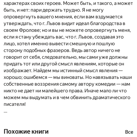
характерах своих героев. Может быть, и такого, а может
быть, и нет: пари держать трудно. Я не могу
опровергнуть вашего мнения, если вам вздумается
утверждать, что г. Львов видит идеал благородства в
своем Фролове; но и вы не можете опровергнуть меня,
если я стану убеждать вас, что г. Львов, создавая это
лицо, хотел именно вывести смешную и пошлую
сторону подобных фразеров. Ведь автор ничего не
говорит от себя, следовательно, мы сами уже должны
придать тот или другой смысл явлениям, которые он
изображает. Найдем мы истинный смысл явления —
хорошо; ошибемся — мы виноваты. Но навязывать наши
собственные воззрения самому автору комедии — нам
никто не дает ни малейшего права. Иначе мало ли что
можем мы выдумать и в чем обвинить драматического
писателя!
...
Похожие книги
Все