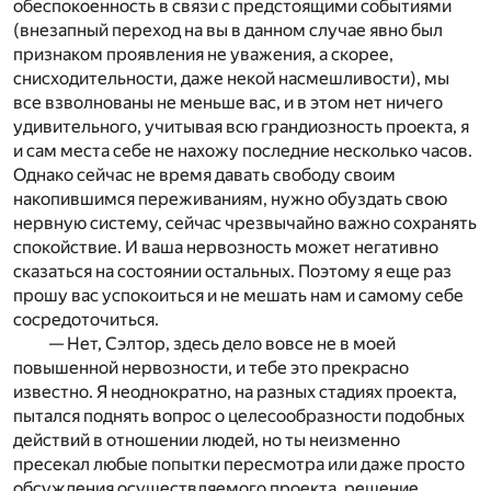
обеспокоенность в связи с предстоящими событиями
(внезапный переход на вы в данном случае явно был
признаком проявления не уважения, а скорее,
снисходительности, даже некой насмешливости), мы
все взволнованы не меньше вас, и в этом нет ничего
удивительного, учитывая всю грандиозность проекта, я
и сам места себе не нахожу последние несколько часов.
Однако сейчас не время давать свободу своим
накопившимся переживаниям, нужно обуздать свою
нервную систему, сейчас чрезвычайно важно сохранять
спокойствие. И ваша нервозность может негативно
сказаться на состоянии остальных. Поэтому я еще раз
прошу вас успокоиться и не мешать нам и самому себе
сосредоточиться.
— Нет, Сэлтор, здесь дело вовсе не в моей
повышенной нервозности, и тебе это прекрасно
известно. Я неоднократно, на разных стадиях проекта,
пытался поднять вопрос о целесообразности подобных
действий в отношении людей, но ты неизменно
пресекал любые попытки пересмотра или даже просто
обсуждения осуществляемого проекта, решение