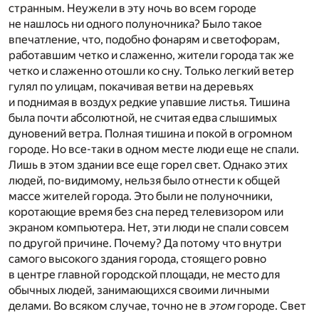
странным. Неужели в эту ночь во всем городе
не нашлось ни одного полуночника? Было такое
впечатление, что, подобно фонарям и светофорам,
работавшим четко и слаженно, жители города так же
четко и слаженно отошли ко сну. Только легкий ветер
гулял по улицам, покачивая ветви на деревьях
и поднимая в воздух редкие упавшие листья. Тишина
была почти абсолютной, не считая едва слышимых
дуновений ветра. Полная тишина и покой в огромном
городе. Но все-таки в одном месте люди еще не спали.
Лишь в этом здании все еще горел свет. Однако этих
людей, по-видимому, нельзя было отнести к общей
массе жителей города. Это были не полуночники,
коротающие время без сна перед телевизором или
экраном компьютера. Нет, эти люди не спали совсем
по другой причине. Почему? Да потому что внутри
самого высокого здания города, стоящего ровно
в центре главной городской площади, не место для
обычных людей, занимающихся своими личными
делами. Во всяком случае, точно не в
этом
городе. Свет