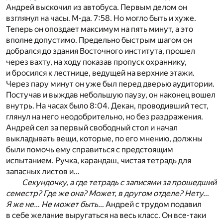
Андрей выскочил из автобуса. Первым делом он
взглянул на часы. М-да. 7:58. Но могло быть и хуже.
Теперь он опоздает максимум на пять минут, а это
вполне допустимо. Предельно быстрым шагом он
добрался до здания Восточного института, прошел
через вахту, на ходу показав пропуск охраннику,
и бросился к лестнице, ведущей на верхние этажи.
Через пару минут он уже был перед дверью аудитории.
Постучав и выждав небольшую паузу, он наконец вошел
внутрь. На часах было 8:04. Декан, проводивший тест,
глянул на него неодобрительно, но без раздражения.
Андрей сел за первый свободный стол и начал
выкладывать вещи, которые, по его мнению, должны
были помочь ему справиться с предстоящим
испытанием. Ручка, карандаш, чистая тетрадь для
запасных листов и…
Секундочку, а где тетрадь с записями за прошедший
семестр? Где же она? Может, в другом отделе? Нету…
Я же не… Не может быть…
Андрей с трудом подавил
в себе желание выругаться на весь класс. Он все-таки