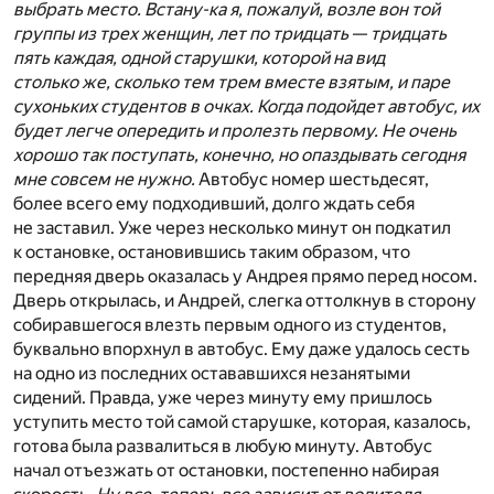
выбрать место. Встану-ка я, пожалуй, возле вон той
группы из трех женщин, лет по тридцать
—
тридцать
пять каждая, одной старушки, которой на вид
столько же, сколько тем трем вместе взятым, и паре
сухоньких студентов в очках. Когда подойдет автобус, их
будет легче опередить и пролезть первому. Не очень
хорошо так поступать, конечно, но опаздывать сегодня
мне совсем не нужно.
Автобус номер шестьдесят,
более всего ему подходивший, долго ждать себя
не заставил. Уже через несколько минут он подкатил
к остановке, остановившись таким образом, что
передняя дверь оказалась у Андрея прямо перед носом.
Дверь открылась, и Андрей, слегка оттолкнув в сторону
собиравшегося влезть первым одного из студентов,
буквально впорхнул в автобус. Ему даже удалось сесть
на одно из последних остававшихся незанятыми
сидений. Правда, уже через минуту ему пришлось
уступить место той самой старушке, которая, казалось,
готова была развалиться в любую минуту. Автобус
начал отъезжать от остановки, постепенно набирая