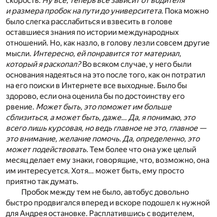
скорость.
Ну все, теперь все зависит от водителя
и размера пробок на пути до университета.
Пока можно
было слегка расслабиться и взвесить в голове
оставшиеся знания по истории международных
отношений. Но, как назло, в голову лезли совсем другие
мысли.
Интересно, ей понравится тот материал,
который я раскопал?
Во всяком случае, у него были
основания надеяться на это после того, как он потратил
на его поиски в Интернете все выходные. Было бы
здорово, если она оценила бы по достоинству его
рвение.
Может быть, это поможет им больше
сблизиться, а может быть, даже…
Да, я понимаю, это
всего лишь курсовая, но ведь главное не это, главное —
это внимание, желание помочь. Да, определенно, это
может подействовать.
Тем более что она уже целый
месяц делает ему знаки, говорящие, что, возможно, она
им интересуется. Хотя… может быть, ему просто
приятно так думать.
Пробок между тем не было, автобус довольно
быстро продвигался вперед и вскоре подошел к нужной
для Андрея остановке. Расплатившись с водителем,