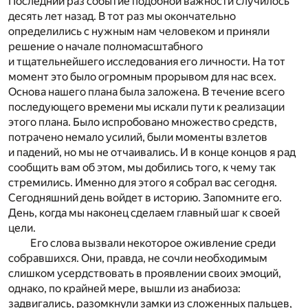
Последний раз событие подобной важности случилось
десять лет назад. В тот раз мы окончательно
определились с нужным нам человеком и приняли
решение о начале полномасштабного
и тщательнейшего исследования его личности. На тот
момент это было огромным прорывом для нас всех.
Основа нашего плана была заложена. В течение всего
последующего времени мы искали пути к реализации
этого плана. Было испробовано множество средств,
потрачено немало усилий, были моменты взлетов
и падений, но мы не отчаивались. И в конце концов я рад
сообщить вам об этом, мы добились того, к чему так
стремились. Именно для этого я собрал вас сегодня.
Сегодняшний день войдет в историю. Запомните его.
День, когда мы наконец сделаем главный шаг к своей
цели.
Его слова вызвали некоторое оживление среди
собравшихся. Они, правда, не сочли необходимым
слишком усердствовать в проявлении своих эмоций,
однако, по крайней мере, вышли из анабиоза:
задвигались, разомкнули замки из сложенных пальцев,