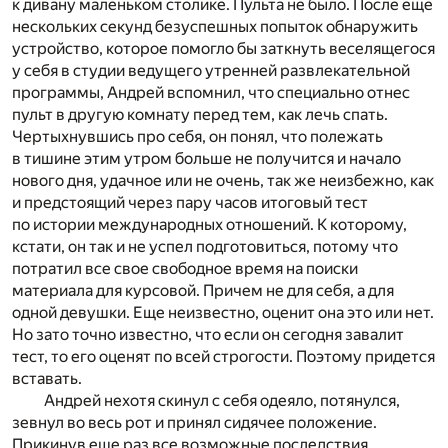
к дивану маленьком столике. Пульта не было. После еще
нескольких секунд безуспешных попыток обнаружить
устройство, которое помогло бы заткнуть веселящегося
у себя в студии ведущего утренней развлекательной
программы, Андрей вспомнил, что специально отнес
пульт в другую комнату перед тем, как лечь спать.
Чертыхнувшись про себя, он понял, что полежать
в тишине этим утром больше не получится и начало
нового дня, удачное или не очень, так же неизбежно, как
и предстоящий через пару часов итоговый тест
по истории международных отношений. К которому,
кстати, он так и не успел подготовиться, потому что
потратил все свое свободное время на поиски
материала для курсовой. Причем не для себя, а для
одной девушки. Еще неизвестно, оценит она это или нет.
Но зато точно известно, что если он сегодня завалит
тест, то его оценят по всей строгости. Поэтому придется
вставать.
Андрей нехотя скинул с себя одеяло, потянулся,
зевнул во весь рот и принял сидячее положение.
Прикинув еще раз все возможные последствия