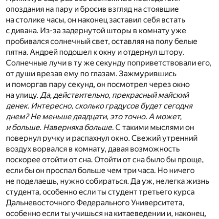
опоздания на пару и бросив взгляд на стоявшие
на столике часы, он наконец заставил себя встать
с дивана. Из-за задернутой шторы в комнату уже
пробивался солнечный свет, оставляя на полу белые
пятна. Андрей подошел к окну и отдернул штору.
Солнечные лучи в ту же секунду поприветствовали его,
от души врезав ему по глазам. Зажмурившись
и поморгав пару секунд, он посмотрел через окно
на улицу.
Да, действительно, прекрасный майский
денек. Интересно, сколько градусов будет сегодня
днем? Не меньше двадцати, это точно. А может,
и больше. Наверняка больше.
С такими мыслями он
повернул ручку и распахнул окно. Свежий утренний
воздух ворвался в комнату, давая возможность
поскорее отойти от сна. Отойти от сна было бы проще,
если бы он проспал больше чем три часа. Но ничего
не поделаешь, нужно собираться. Да уж, нелегка жизнь
студента, особенно если ты студент третьего курса
Дальневосточного Федерального Университета,
особенно если ты учишься на китаеведении и, наконец,