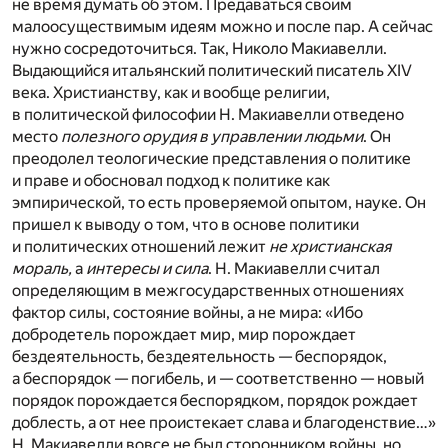
не время думать об этом. Предаваться своим
малоосуществимым идеям можно и после пар. А сейчас
нужно сосредоточиться. Так, Николо Макиавелли.
Выдающийся итальянский политический писатель XIV
века. Христианству, как и вообще религии,
в политической философии Н. Макиавелли отведено
место
полезного орудия в управлении людьми
. Он
преодолел теологические представления о политике
и праве и обосновал подход к политике как
эмпирической, то есть проверяемой опытом, науке. Он
пришел к выводу о том, что в основе политики
и политических отношений лежит
не христианская
мораль,
а
интересы и сила
. Н. Макиавелли считал
определяющим в межгосударственных отношениях
фактор силы, состояние войны, а не мира: «Ибо
добродетель порождает мир, мир порождает
бездеятельность, бездеятельность — беспорядок,
а беспорядок — погибель, и — соответственно — новый
порядок порождается беспорядком, порядок рождает
доблесть, а от нее проистекает слава и благоденствие…»
Н. Макиавелли вовсе не был сторонником войны, но,