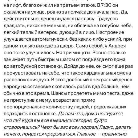
на лифт, благо он жил на третьем этаже. В 7:30 он
оказался на улице, ровно за полчаса до начала пар. Да,
действительно, денек выдался на славу. Градусов
двадцать, никак не меньше, ни облачка на голубом небе,
легкий теплый ветерок, дующий в лицо. Настроение
улучшается автоматически, без каких-либо усилий, при
одном только выходе за дверь. Само собой, у Андрея
оно тоже улучшилось. На три минуты. Ровно столько
занимает путь быстрым шагом от подъезда его дома
до автобусной остановки. Дойдя до нее, он смог еще раз
прочувствовать на себе, что такое кардинальная смена
расположения духа. В этот долбаный прекрасный денек
народу на остановке скопилось раза в два больше, чем
обычно в это время. Шансы пролететь мимо теста, даже
не приступив к нему, возрастали прямо
пропорционально количеству людей, продолжавших
подходить к остановке.
Да вам что, дома не сидится,
что ли? Куда вы все вывалили сегодня, будто
сговорившись? Черт бы вас всех подрал! Ладно, делать
нечего, придется прорываться. Главное
—
правильно