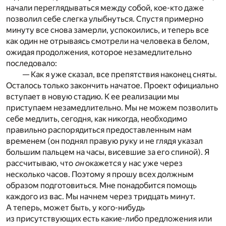
начали переглядываться между собой, кое-кто даже
позволил себе слегка улыбнуться. Спустя примерно
минуту все снова замерли, успокоились, и теперь все
как один не отрываясь смотрели на человека в белом,
ожидая продолжения, которое незамедлительно
последовало:
— Как я уже сказал, все препятствия наконец сняты.
Осталось только закончить начатое. Проект официально
вступает в новую стадию. К ее реализации мы
приступаем незамедлительно. Мы не можем позволить
себе медлить, сегодня, как никогда, необходимо
правильно распорядиться предоставленным нам
временем (он поднял правую руку и не глядя указал
большим пальцем на часы, висевшие за его спиной). Я
рассчитываю, что
он
окажется у нас уже через
несколько часов. Поэтому я прошу всех должным
образом подготовиться. Мне понадобится помощь
каждого из вас. Мы начнем через тридцать минут.
А теперь, может быть, у кого-нибудь
из присутствующих есть какие-либо предложения или