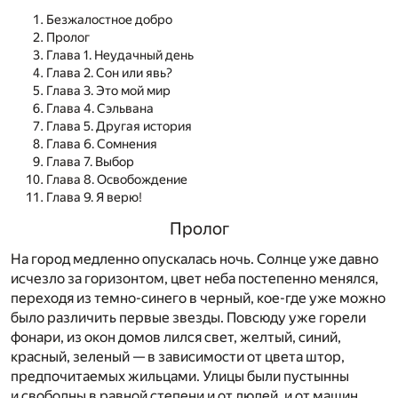
Безжалостное добро
Пролог
Глава 1. Неудачный день
Глава 2. Сон или явь?
Глава 3. Это мой мир
Глава 4. Сэльвана
Глава 5. Другая история
Глава 6. Сомнения
Глава 7. Выбор
Глава 8. Освобождение
Глава 9. Я верю!
Пролог
На город медленно опускалась ночь. Солнце уже давно
исчезло за горизонтом, цвет неба постепенно менялся,
переходя из темно-синего в черный, кое-где уже можно
было различить первые звезды. Повсюду уже горели
фонари, из окон домов лился свет, желтый, синий,
красный, зеленый — в зависимости от цвета штор,
предпочитаемых жильцами. Улицы были пустынны
и свободны в равной степени и от людей, и от машин.