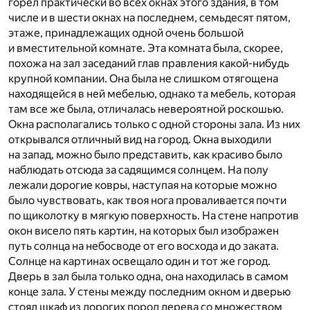
горел практически во всех окнах этого здания, в том
числе и в шести окнах на последнем, семьдесят пятом,
этаже, принадлежащих одной очень большой
и вместительной комнате. Эта комната была, скорее,
похожа на зал заседаний глав правления какой-нибудь
крупной компании. Она была не слишком отягощена
находящейся в ней мебелью, однако та мебель, которая
там все же была, отличалась невероятной роскошью.
Окна располагались только с одной стороны зала. Из них
открывался отличный вид на город. Окна выходили
на запад, можно было представить, как красиво было
наблюдать отсюда за садящимся солнцем. На полу
лежали дорогие ковры, наступая на которые можно
было чувствовать, как твоя нога проваливается почти
по щиколотку в мягкую поверхность. На стене напротив
окон висело пять картин, на которых был изображен
путь солнца на небосводе от его восхода и до заката.
Солнце на картинах освещало один и тот же город.
Дверь в зал была только одна, она находилась в самом
конце зала. У стены между последним окном и дверью
стоял шкаф из дорогих пород дерева со множеством