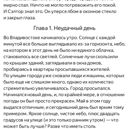
мирно спал. Ничто не могло потревожить его покой.
И Сэлтор знал это. Он уперся лбом в оконное стекло
и закрыл глаза.
Глава 1. Неудачный день
Во Владивостоке начиналось утро. Солнце с каждой
минутой все больше выглядывало из-за горизонта, небо,
на котором в этот день не было ни единого облачка,
становилось все светлей. Солнечные лучи скользили
по крышам зданий, заглядывали в окна домов,
пробираясь в квартиры просыпавшихся жителей.
По улицам города уже сновали люди и машины, которых
было еще не слишком много, однако их количество
стремительно увеличивалось. Город просыпался.
Начинался новый день, и, по крайней мере, в отношении
погоды он был просто прекрасен. Май в этом году
выдался отличным, и сегодняшний день был ярким тому
примером. Яркое солнце, чистое небо, плюс двадцать
градусов на улице (и это только ранним утром) — что
может быть лучше? Разве что иметь столь