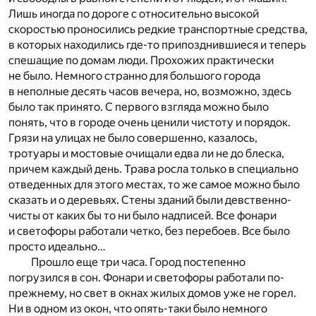
Лишь иногда по дороге с относительно высокой
скоростью проносились редкие транспортные средства,
в которых находились где-то припозднившиеся и теперь
спешащие по домам люди. Прохожих практически
не было. Немного странно для большого города
в неполные десять часов вечера, но, возможно, здесь
было так принято. С первого взгляда можно было
понять, что в городе очень ценили чистоту и порядок.
Грязи на улицах не было совершенно, казалось,
тротуары и мостовые очищали едва ли не до блеска,
причем каждый день. Трава росла только в специально
отведенных для этого местах, то же самое можно было
сказать и о деревьях. Стены зданий были девственно-
чисты от каких бы то ни было надписей. Все фонари
и светофоры работали четко, без перебоев. Все было
просто идеально…
Прошло еще три часа. Город постепенно
погрузился в сон. Фонари и светофоры работали по-
прежнему, но свет в окнах жилых домов уже не горел.
Ни в одном из окон, что опять-таки было немного