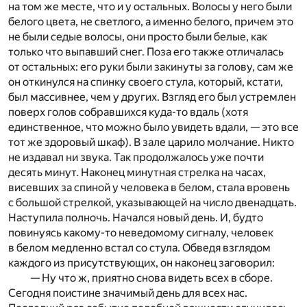
на том же месте, что и у остальных. Волосы у него были
белого цвета, не светлого, а именно белого, причем это
не были седые волосы, они просто были белые, как
только что выпавший снег. Поза его также отличалась
от остальных: его руки были закинуты за голову, сам же
он откинулся на спинку своего стула, который, кстати,
был массивнее, чем у других. Взгляд его был устремлен
поверх голов собравшихся куда-то вдаль (хотя
единственное, что можно было увидеть вдали, — это все
тот же здоровый шкаф). В зале царило молчание. Никто
не издавал ни звука. Так продолжалось уже почти
десять минут. Наконец минутная стрелка на часах,
висевших за спиной у человека в белом, стала вровень
с большой стрелкой, указывающей на число двенадцать.
Наступила полночь. Начался новый день. И, будто
повинуясь какому-то неведомому сигналу, человек
в белом медленно встал со стула. Обведя взглядом
каждого из присутствующих, он наконец заговорил:
— Ну что ж, приятно снова видеть всех в сборе.
Сегодня поистине значимый день для всех нас.