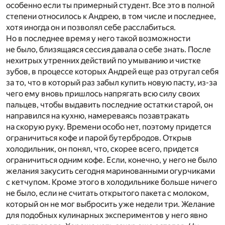
особенно если ты примерный студент. Все это в полной
степени относилось к Андрею, в том числе и последнее,
хотя иногда он и позволял себе расслабиться.
Но в последнее время у него такой возможности
не было, близящаяся сессия давала о себе знать. После
нехитрых утренних действий по умыванию и чистке
зубов, в процессе которых Андрей еще раз отругал себя
за то, что в который раз забыл купить новую пасту, из-за
чего ему вновь пришлось напрягать всю силу своих
пальцев, чтобы выдавить последние остатки старой, он
направился на кухню, намереваясь позавтракать
на скорую руку. Времени особо нет, поэтому придется
ограничиться кофе и парой бутербродов. Открыв
холодильник, он понял, что, скорее всего, придется
ограничиться одним кофе. Если, конечно, у него не было
желания закусить сегодня маринованными огурчиками
с кетчупом. Кроме этого в холодильнике больше ничего
не было, если не считать открытого пакета с молоком,
который он не мог выбросить уже недели три. Желание
для подобных кулинарных экспериментов у него явно