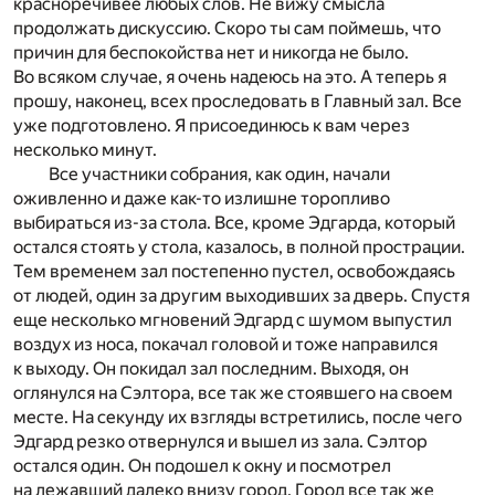
красноречивее любых слов. Не вижу смысла
продолжать дискуссию. Скоро ты сам поймешь, что
причин для беспокойства нет и никогда не было.
Во всяком случае, я очень надеюсь на это. А теперь я
прошу, наконец, всех проследовать в Главный зал. Все
уже подготовлено. Я присоединюсь к вам через
несколько минут.
Все участники собрания, как один, начали
оживленно и даже как-то излишне торопливо
выбираться из-за стола. Все, кроме Эдгарда, который
остался стоять у стола, казалось, в полной прострации.
Тем временем зал постепенно пустел, освобождаясь
от людей, один за другим выходивших за дверь. Спустя
еще несколько мгновений Эдгард с шумом выпустил
воздух из носа, покачал головой и тоже направился
к выходу. Он покидал зал последним. Выходя, он
оглянулся на Сэлтора, все так же стоявшего на своем
месте. На секунду их взгляды встретились, после чего
Эдгард резко отвернулся и вышел из зала. Сэлтор
остался один. Он подошел к окну и посмотрел
на лежавший далеко внизу город. Город все так же