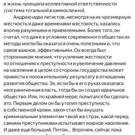
в жизнь
принципа коллективной ответственности
(система тотальной взаимослежки
).
Андрею идеи легистов, несмотря на их чрезмерную
жесткость и даже временами жестокость, казались
вполне разумными и приемлемыми. Более того, он
считал, что даже в условиях современного общества их
методы могли бы оказаться очень полезными и, что
самое важное, эффективными. Он всегда был
сторонником мнения, что усиление жестокости
по отношению к преступности и увеличение давления
на население в целом со стороны государства может
привести к положительному результату в отношении
развития общества. Эх, если бы в его руках оказалась
неограниченная власть, тогда бы он создал идеальное
общество. Или, по крайней мере, попытался бы сделать
это. Первым делом он бы утопил преступность
в собственной крови, закон стал бы внушать
криминальным элементам такой же страх, какой перед
самими преступниками испытывает мирное население.
И даже еще больший. Потом… Впрочем, сейчас пока