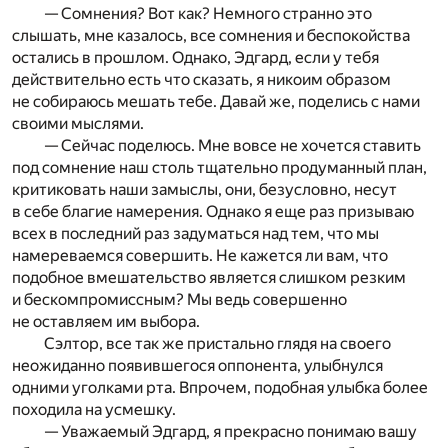
— Сомнения? Вот как? Немного странно это
слышать, мне казалось, все сомнения и беспокойства
остались в прошлом. Однако, Эдгард, если у тебя
действительно есть что сказать, я никоим образом
не собираюсь мешать тебе. Давай же, поделись с нами
своими мыслями.
— Сейчас поделюсь. Мне вовсе не хочется ставить
под сомнение наш столь тщательно продуманный план,
критиковать наши замыслы, они, безусловно, несут
в себе благие намерения. Однако я еще раз призываю
всех в последний раз задуматься над тем, что мы
намереваемся совершить. Не кажется ли вам, что
подобное вмешательство является слишком резким
и бескомпромиссным? Мы ведь совершенно
не оставляем им выбора.
Сэлтор, все так же пристально глядя на своего
неожиданно появившегося оппонента, улыбнулся
одними уголками рта. Впрочем, подобная улыбка более
походила на усмешку.
— Уважаемый Эдгард, я прекрасно понимаю вашу