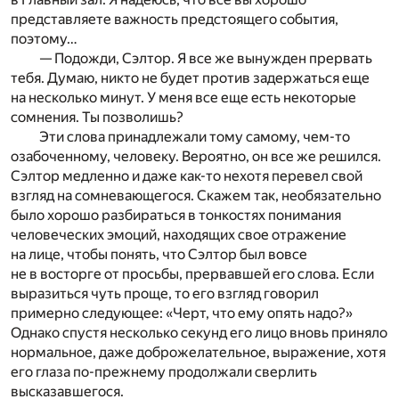
представляете важность предстоящего события,
поэтому…
— Подожди, Сэлтор. Я все же вынужден прервать
тебя. Думаю, никто не будет против задержаться еще
на несколько минут. У меня все еще есть некоторые
сомнения. Ты позволишь?
Эти слова принадлежали тому самому, чем-то
озабоченному, человеку. Вероятно, он все же решился.
Сэлтор медленно и даже как-то нехотя перевел свой
взгляд на сомневающегося. Скажем так, необязательно
было хорошо разбираться в тонкостях понимания
человеческих эмоций, находящих свое отражение
на лице, чтобы понять, что Сэлтор был вовсе
не в восторге от просьбы, прервавшей его слова. Если
выразиться чуть проще, то его взгляд говорил
примерно следующее: «Черт, что ему опять надо?»
Однако спустя несколько секунд его лицо вновь приняло
нормальное, даже доброжелательное, выражение, хотя
его глаза по-прежнему продолжали сверлить
высказавшегося.