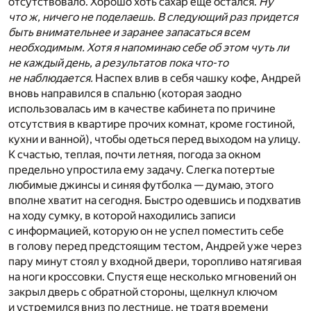
отсутствовало. Хорошо хоть сахар еще остался.
Ну
что ж, ничего не поделаешь. В следующий раз придется
быть внимательнее и заранее запасаться всем
необходимым. Хотя я напоминаю себе об этом чуть ли
не каждый день, а результатов пока что-то
не наблюдается.
Наспех влив в себя чашку кофе, Андрей
вновь направился в спальню (которая заодно
использовалась им в качестве кабинета по причине
отсутствия в квартире прочих комнат, кроме гостиной,
кухни и ванной), чтобы одеться перед выходом на улицу.
К счастью, теплая, почти летняя, погода за окном
предельно упростила ему задачу. Слегка потертые
любимые джинсы и синяя футболка — думаю, этого
вполне хватит на сегодня. Быстро одевшись и подхватив
на ходу сумку, в которой находились записи
с информацией, которую он не успел поместить себе
в голову перед предстоящим тестом, Андрей уже через
пару минут стоял у входной двери, торопливо натягивая
на ноги кроссовки. Спустя еще несколько мгновений он
закрыл дверь с обратной стороны, щелкнул ключом
и устремился вниз по лестнице, не тратя времени