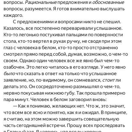
вопросы.
Рациональные
предложения и
обоснованные
вопросы, разумеется. Я готов внимательно выслушать
каждого.
С предложениями и вопросами никто не спешил.
Казалось, все постепенно переваривали услышанное.
Кто-то легонько постукивал пальцами по поверхности
стола, кто-то вертел в руках ручку, не сводя при этом
глаз с человека в белом, кто-то просто отстраненно
смотрел прямо перед собой, думая, возможно, о чем-то
своем. Однако один человек все же явно был чем-то
озабочен. Это легко читалось в его взгляде. У него явно
было
что сказать в ответ на только что услышанное
заявление, но, по-видимому, он сомневался,
стоит
ли
делать это. Он сосредоточенно размышлял о чем-то,
нервно покусывая нижнюю губу. Так прошла примерно
пара минут. Человек в белом заговорил вновь:
— Как я понимаю, желающих нет. Что ж, это значит,
что всем все ясно и понятно, как я и ожидал. В принципе,
я считаю, на этом можно завершить совещательную
часть сегодняшней встречи. Прошу всех проследовать
в Главный зал. Я надеюсь, что все вы хорошо