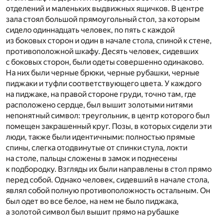
отделений и маленьких выдвижных ящичков. В центре
зала стоял большой прямоугольный стол, за которым
сидело одиннадцать человек, по пять с каждой
из боковых сторон и один в начале стола, спиной к стене,
противоположной шкафу. Десять человек, сидевших
с боковых сторон, были одеты совершенно одинаково.
На них были черные брюки, черные рубашки, черные
пиджаки и туфли соответствующего цвета. У каждого
на пиджаке, на правой стороне груди, точно там, где
расположено сердце, был вышит золотыми нитями
непонятный символ: треугольник, в центр которого был
помещен закрашенный круг. Позы, в которых сидели эти
люди, также были идентичными: полностью прямые
спины, слегка отодвинутые от спинки стула, локти
на столе, пальцы сложены в замок и поднесены
к подбородку. Взгляды их были направлены в стол прямо
перед собой. Однако человек, сидевший в начале стола,
являл собой полную противоположность остальным. Он
был одет во все белое, на нем не было пиджака,
а золотой символ был вышит прямо на рубашке