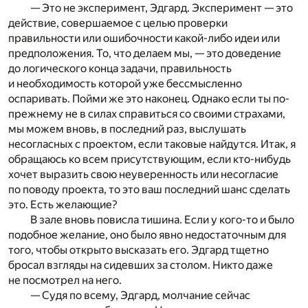
— Это не эксперимент, Эдгард. Эксперимент — это
действие, совершаемое с целью проверки
правильности или ошибочности какой-либо идеи или
предположения. То, что делаем мы, — это доведение
до логического конца задачи, правильность
и необходимость которой уже бессмысленно
оспаривать. Пойми же это наконец. Однако если ты по-
прежнему не в силах справиться со своими страхами,
мы можем вновь, в последний раз, выслушать
несогласных с проектом, если таковые найдутся. Итак, я
обращаюсь ко всем присутствующим, если кто-нибудь
хочет выразить свою неуверенность или несогласие
по поводу проекта, то это ваш последний шанс сделать
это. Есть желающие?
В зале вновь повисла тишина. Если у кого-то и было
подобное желание, оно было явно недостаточным для
того, чтобы открыто высказать его. Эдгард тщетно
бросал взгляды на сидевших за столом. Никто даже
не посмотрел на него.
— Судя по всему, Эдгард, молчание сейчас