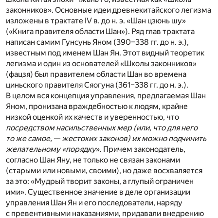
законников». Основные идеи древнекитайского легизма
изложены в трактате IV в. до н. э. «Шан цзюнь шу»
(«Книга правителя области Шан»). Ряд глав трактата
написан самим Гунсунь Яном (390–338 гг. до н. э.),
известным под именем Шан Ян. Этот видный теоретик
легизма и один из основателей «Школы законников»
(фацзя) был правителем области Шан во времена
циньского правителя Сяогуна (361–338 гг. до н. э.).
В целом вся концепция управления, предлагаемая Шан
Яном, пронизана враждебностью к людям, крайне
низкой оценкой их качеств и уверенностью, что
посредством насильственных мер (или, что для него
то же самое,
—
жестоких законов) их можно подчинить
желательному «порядку
». Причем законодатель,
согласно Шан Яну, не только не связан законами
(старыми или новыми, своими), но даже восхваляется
за это: «Мудрый творит законы, а глупый ограничен
ими». Существенное значение в деле организации
управления Шан Ян и его последователи, наряду
с превентивными наказаниями, придавали внедрению