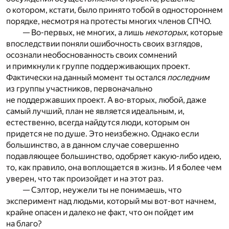
о котором, кстати, было принято тобой в одностороннем
порядке, несмотря на протесты многих членов СПЧО.
— Во-первых, не многих, а лишь
некоторых
, которые
впоследствии поняли ошибочность своих взглядов,
осознали необоснованность своих сомнений
и примкнули к группе поддерживающих проект.
Фактически на данный момент ты остался
последним
из группы участников, первоначально
не поддержавших проект. А во-вторых, любой, даже
самый лучший, план не является идеальным, и,
естественно, всегда найдутся люди, которым он
придется не по душе. Это неизбежно. Однако если
большинство, а в данном случае совершенно
подавляющее большинство, одобряет какую-либо идею,
то, как правило, она воплощается в жизнь. И я более чем
уверен, что так произойдет и на этот раз.
— Сэлтор, неужели ты не понимаешь, что
эксперимент над людьми, который мы вот-вот начнем,
крайне опасен и далеко не факт, что он пойдет им
на благо?