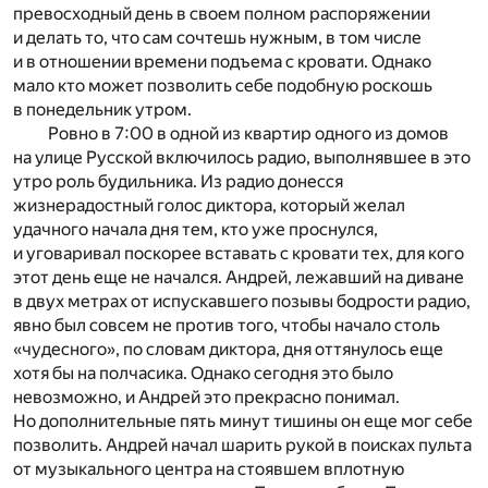
превосходный день в своем полном распоряжении
и делать то, что сам сочтешь нужным, в том числе
и в отношении времени подъема с кровати. Однако
мало кто может позволить себе подобную роскошь
в понедельник утром.
Ровно в 7:00 в одной из квартир одного из домов
на улице Русской включилось радио, выполнявшее в это
утро роль будильника. Из радио донесся
жизнерадостный голос диктора, который желал
удачного начала дня тем, кто уже проснулся,
и уговаривал поскорее вставать с кровати тех, для кого
этот день еще не начался. Андрей, лежавший на диване
в двух метрах от испускавшего позывы бодрости радио,
явно был совсем не против того, чтобы начало столь
«чудесного», по словам диктора, дня оттянулось еще
хотя бы на полчасика. Однако сегодня это было
невозможно, и Андрей это прекрасно понимал.
Но дополнительные пять минут тишины он еще мог себе
позволить. Андрей начал шарить рукой в поисках пульта
от музыкального центра на стоявшем вплотную