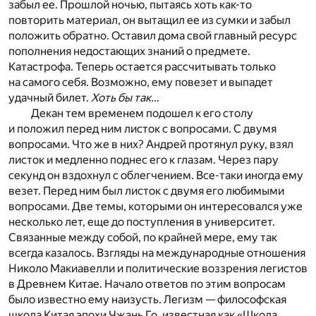
забыл ее. Прошлой ночью, пытаясь хоть как-то
повторить материал, он вытащил ее из сумки и забыл
положить обратно. Оставил дома свой главный ресурс
пополнения недостающих знаний о предмете.
Катастрофа. Теперь остается рассчитывать только
на самого себя. Возможно, ему повезет и выпадет
удачный билет.
Хоть бы так…
Декан тем временем подошел к его столу
и положил перед ним листок с вопросами. С двумя
вопросами. Что же в них? Андрей протянул руку, взял
листок и медленно поднес его к глазам. Через пару
секунд он вздохнул с облегчением. Все-таки иногда ему
везет. Перед ним был листок с двумя его любимыми
вопросами. Две темы, которыми он интересовался уже
несколько лет, еще до поступления в университет.
Связанные между собой, по крайней мере, ему так
всегда казалось. Взгляды на международные отношения
Николо Макиавелли и политические воззрения легистов
в Древнем Китае. Начало ответов по этим вопросам
было известно ему наизусть. Легизм — философская
школа Китая эпохи Чжань Го, известная как «Школа