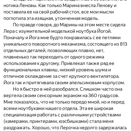
нотика Леновы. Как только Марина внесла Ленову и
поставила ее на свой рабочий стол, все мои мысли
поглотила эта изящная, утонченная модель.
По правде говоря, до Марины на этом месте сидела
Лера с изумительной моделькой ноутбука Йогой.
Поначалу и Йога мне будто понравилась с ее петлями
уникального поворотного механизма, состоящего из 813
отдельных деталей, позволяющих плавно, нет,
плавненько так переходить от одного режима
использования к другому. Привлекал также ряд ее
функциональных клавиш, низкий уровень шума и
отличное охлаждение за счет крупного вентилятора.
Йога так и притягивала своим апельсиновым корпусом.
Но я быстро в ней разобрался. Слишком часто она
вертела своим сенсорным экраном на 360 градусов.
Мне показалось, что не только передо мной, но и перед
всеми ноутбуками нашего отдела. Эта ее широкая
специализация работать с различными устройствами
(камерами, принтерами, юэсбишками) стала меня
раздражать. Хорошо, что Лерочка недолго задержалась