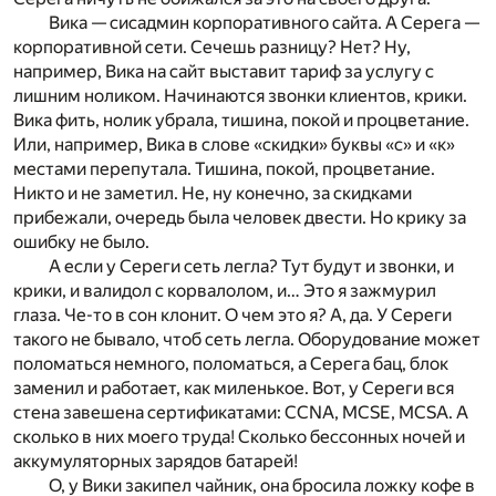
Вика — сисадмин корпоративного сайта. А Серега —
корпоративной сети. Сечешь разницу? Нет? Ну,
например, Вика на сайт выставит тариф за услугу с
лишним ноликом. Начинаются звонки клиентов, крики.
Вика фить, нолик убрала, тишина, покой и процветание.
Или, например, Вика в слове «скидки» буквы «с» и «к»
местами перепутала. Тишина, покой, процветание.
Никто и не заметил. Не, ну конечно, за скидками
прибежали, очередь была человек двести. Но крику за
ошибку не было.
А если у Сереги сеть легла? Тут будут и звонки, и
крики, и валидол с корвалолом, и… Это я зажмурил
глаза. Че-то в сон клонит. О чем это я? А, да. У Сереги
такого не бывало, чтоб сеть легла. Оборудование может
поломаться немного, поломаться, а Серега бац, блок
заменил и работает, как миленькое. Вот, у Сереги вся
стена завешена сертификатами: ССNA, MCSE, MCSA. А
сколько в них моего труда! Сколько бессонных ночей и
аккумуляторных зарядов батарей!
О, у Вики закипел чайник, она бросила ложку кофе в