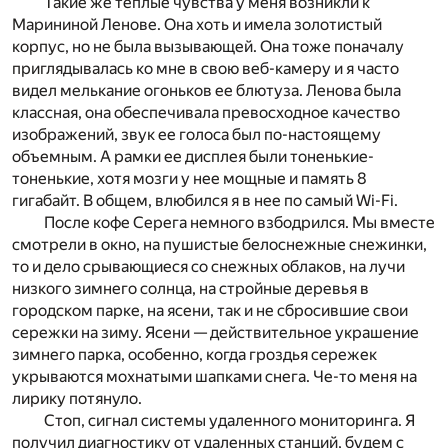
Такие же теплые чувства у меня возникли к
Марининой Ленове. Она хоть и имела золотистый
корпус, но не была вызывающей. Она тоже поначалу
приглядывалась ко мне в свою веб-камеру и я часто
видел мелькание огоньков ее блютуза. Ленова была
классная, она обеспечивала превосходное качество
изображений, звук ее голоса был по-настоящему
объемным. А рамки ее дисплея были тоненькие-
тоненькие, хотя мозги у нее мощные и память 8
гигабайт. В общем, влюбился я в нее по самый Wi-Fi.
После кофе Серега немного взбодрился. Мы вместе
смотрели в окно, на пушистые белоснежные снежинки,
то и дело срывающиеся со снежных облаков, на лучи
низкого зимнего солнца, на стройные деревья в
городском парке, на ясени, так и не сбросившие свои
сережки на зиму. Ясени — действительное украшение
зимнего парка, особенно, когда гроздья сережек
укрываются мохнатыми шапками снега. Че-то меня на
лирику потянуло.
Стоп, сигнал системы удаленного мониторинга. Я
получил диагностику от удаленных станций, будем с