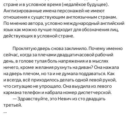
стране и в условное время (недалёкое будущее).
Англизированные имена персонажей не имеют
отношения к существующим англоязычным странам.
По мнению автора, условно международный английский
язык как можно лучше подходит для обозначения лиц,
действующих в условной стране.
Проклятую дверь снова заклинило. Почему именно
сейчас, когда за плечами двадцатичасовой рабочий
день, в голове тупая боль напряжения и в мыслях
ничего, кроме желания рухнуть на диван? Она нажала
на дверь плечом, но та и не думала поддаваться. Как
и всегда, всё приходилось делать одной левой рукой,
что ситуацию не упрощало. Она выудила из левого
кармана телефон и набрала номер диспетчерской.
— Здравствуйте, это Невич из сто двадцать
третьей.
...