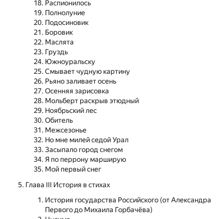
Распионилось
Полнолуние
Подосиновик
Боровик
Маслята
Груздь
Южноуральску
Смывает чудную картину
Рьяно заливает осень
Осенняя зарисовка
Мольберт раскрыв этюдный
Ноябрьский лес
Обитель
Межсезонье
Но мне милей седой Урал
Засыпало город снегом
Я по перрону марширую
Мой первый снег
Глава III История в стихах
История государства Российского (от Александра
Первого до Михаила Горбачёва)