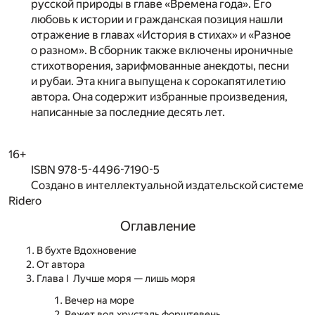
русской природы в главе «Времена года». Его
любовь к истории и гражданская позиция нашли
отражение в главах «История в стихах» и «Разное
о разном». В сборник также включены ироничные
стихотворения, зарифмованные анекдоты, песни
и рубаи. Эта книга выпущена к сорокапятилетию
автора. Она содержит избранные произведения,
написанные за последние десять лет.
16+
ISBN 978-5-4496-7190-5
Создано в интеллектуальной издательской системе
Ridero
Оглавление
В бухте Вдохновение
От автора
Глава I Лучше моря — лишь моря
Вечер на море
Режет вод хрусталь форштевень