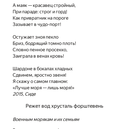
А маяк — красавец стройный,
При параде: строг и горд!
Как привратник на пороге
Зазывает в чудо-порт!
Остужает зноя пекло
Бриз, бодрящий томно плоть!
Словно пенное просекко,
Заиграла в венах кровь!
Шардоне в бокалах хладных
Сдвинем, яростно звеня!
Я скажу о самом главном:
«Лучше моря — лишь моря!»
2015, Сиде
Режет вод хрусталь форштевень
Военным морякам и их семьям