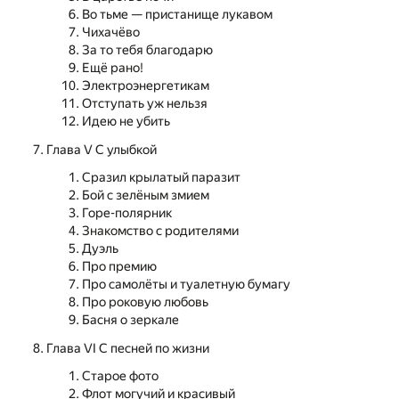
Во тьме — пристанище лукавом
Чихачёво
За то тебя благодарю
Ещё рано!
Электроэнергетикам
Отступать уж нельзя
Идею не убить
Глава V С улыбкой
Сразил крылатый паразит
Бой с зелёным змием
Горе-полярник
Знакомство с родителями
Дуэль
Про премию
Про самолёты и туалетную бумагу
Про роковую любовь
Басня о зеркале
Глава VI С песней по жизни
Старое фото
Флот могучий и красивый