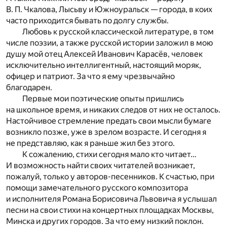
В. П. Чкалова, Лысьву и Южноуральск — города, в коих
часто приходится бывать по долгу службы.
Любовь к русской классической литературе, в том
числе поэзии, а также русской истории заложил в мою
душу мой отец Алексей Иванович Карасёв, человек
исключительно интеллигентный, настоящий моряк,
офицер и патриот. За что я ему чрезвычайно
благодарен.
Первые мои поэтические опыты пришлись
на школьное время, и никаких следов от них не осталось.
Настойчивое стремление предать свои мысли бумаге
возникло позже, уже в зрелом возрасте. И сегодня я
не представляю, как я раньше жил без этого.
К сожалению, стихи сегодня мало кто читает…
И возможность найти своих читателей возникает,
пожалуй, только у авторов-песенников. К счастью, при
помощи замечательного русского композитора
и исполнителя Романа Борисовича Львовича я услышал
песни на свои стихи на концертных площадках Москвы,
Минска и других городов. За что ему низкий поклон.