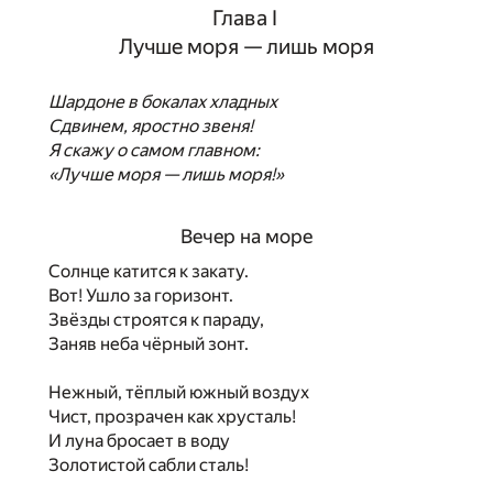
Глава I
Лучше моря — лишь моря
Шардоне в бокалах хладных
Сдвинем, яростно звеня!
Я скажу о самом главном:
«Лучше моря — лишь моря!»
Вечер на море
Солнце катится к закату.
Вот! Ушло за горизонт.
Звёзды строятся к параду,
Заняв неба чёрный зонт.
Нежный, тёплый южный воздух
Чист, прозрачен как хрусталь!
И луна бросает в воду
Золотистой сабли сталь!