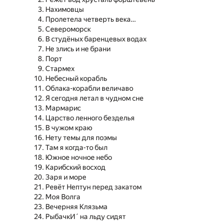
Нахимовцы
Пролетела четверть века…
Североморск
В студёных баренцевых водах
Не злись и не брани
Порт
Стармех
Небесный корабль
Облака-корабли величаво
Я сегодня летал в чудном сне
Мармарис
Царство ленного безделья
В чужом краю
Нету темы для поэмы
Там я когда-то был
Южное ночное небо
Карибский восход
Заря и море
Ревёт Нептун перед закатом
Моя Волга
Вечерняя Клязьма
РыбачкИ´ на льду сидят