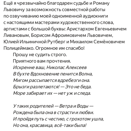
Ещё я чрезвычайно благодарен судьбе и Роману
Львовичу за возможность совместной работы
по озвучиванию моей одноименной аудиокниги
с настоящими мастерами художественного слова,
артистами с большой буквы: Аристархом Евгеньевичем
Ливановым, Борисом Афроимовичем Львовичем,
Юлией Ильиничной Рутберг и Михаилом Семёновичем
Полицеймако. Огромное им спасибо!
Прошу не судить строго.
Приятного вам прочтения.
Искренне ваш, Николас Алексеев
В бухте Вдохновение пенится Волна,
Мигом рассыпается вдребезги она.
Брызги разлетаются! — Это не беда.
Море забирает их — нет уж и следа.
У таких родителей — Ветра и Воды —
Рождена была она в страсти и любви.
И пройдя путь с честию, с грохотом ушла,
Но она, красавица, всё-таки была!