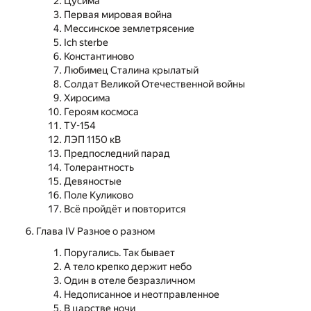
Цусима
Первая мировая война
Мессинское землетрясение
Ich sterbe
Константиново
Любимец Сталина крылатый
Солдат Великой Отечественной войны
Хиросима
Героям космоса
ТУ-154
ЛЭП 1150 кВ
Предпоследний парад
Толерантность
Девяностые
Поле Куликово
Всё пройдёт и повторится
Глава IV Разное о разном
Поругались. Так бывает
А тело крепко держит небо
Один в отеле безразличном
Недописанное и неотправленное
В царстве ночи