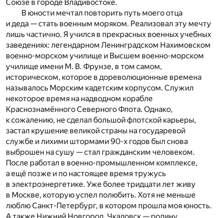
Союзе в городе Владивостоке.
В юности мечтал повторить путь моего отца
и деда — стать военным моряком. Реализовал эту мечту
лишь частично. Я учился в прекрасных военных учебных
заведениях: легендарном Ленинградском Нахимовском
военно-морском училище и Высшем военно-морском
училище имени М. В. Фрунзе, в том самом,
историческом, которое в дореволюционные времена
называлось Морским кадетским корпусом. Служил
некоторое время на надводном корабле
Краснознамённого Северного Флота. Однако,
к сожалению, не сделал большой флотской карьеры,
застал крушение великой страны на государевой
службе и лихими штормами 90-х годов был снова
выброшен на сушу — стал гражданским человеком.
После работал в военно-промышленном комплексе,
а ещё позже и по настоящее время тружусь
в электроэнергетике. Уже более тридцати лет живу
в Москве, которую успел полюбить. Хотя не меньше
люблю Санкт-Петербург, в котором прошла моя юность.
А также Нижний Новгород, Чкаловск — родину