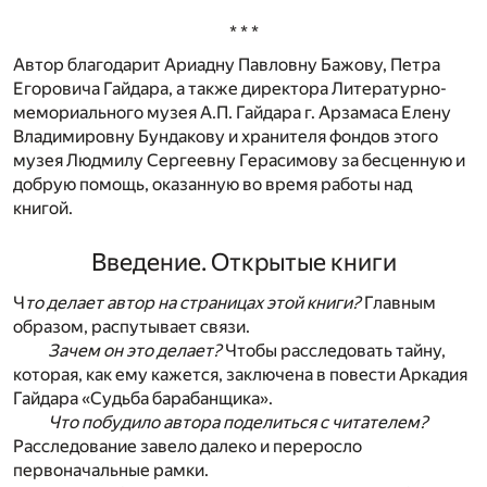
* * *
Автор благодарит Ариадну Павловну Бажову, Петра
Егоровича Гайдара, а также директора Литературно-
мемориального музея А.П. Гайдара г. Арзамаса Елену
Владимировну Бундакову и хранителя фондов этого
музея Людмилу Сергеевну Герасимову за бесценную и
добрую помощь, оказанную во время работы над
книгой.
Введение. Открытые книги
Ч
то делает автор на страницах этой книги?
Главным
образом, распутывает связи.
Зачем он это делает?
Чтобы расследовать тайну,
которая, как ему кажется, заключена в повести Аркадия
Гайдара «Судьба барабанщика».
Что побудило автора поделиться с читателем?
Расследование завело далеко и переросло
первоначальные рамки.