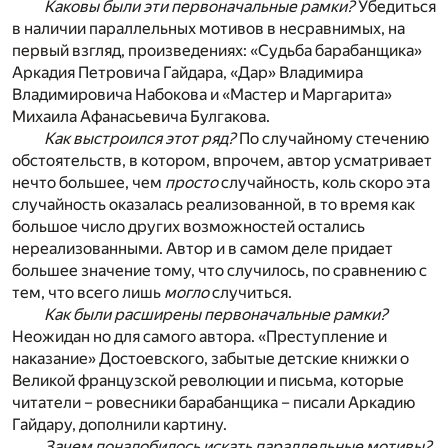
Каковы были эти первоначальные рамки?
Убедиться
в наличии параллельных мотивов в несравнимых, на
первый взгляд, произведениях: «Судьба барабанщика»
Аркадия Петровича Гайдара, «Дар» Владимира
Владимировича Набокова и «Мастер и Маргарита»
Михаила Афанасьевича Булгакова.
Как выстроился этот ряд?
По случайному стечению
обстоятельств, в котором, впрочем, автор усматривает
нечто большее, чем
просто
случайность, коль скоро эта
случайность оказалась реализованной, в то время как
большое число других возможностей остались
нереализованными. Автор и в самом деле придает
большее значение тому, что случилось, по сравнению с
тем, что всего лишь
могло
случиться.
Как были расширены первоначальные рамки?
Неожидан но для самого автора. «Преступление и
наказание» Достоевского, забытые детские книжки о
Великой французской революции и письма, которые
читатели – ровесники барабанщика – писали Аркадию
Гайдару, дополнили картину.
Зачем понадобилось искать параллельные мотивы?