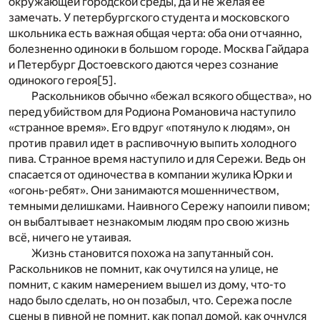
окружающей городской среды, да и не желая ее
замечать. У петербургского студента и московского
школьника есть важная общая черта: оба они отчаянно,
болезненно одиноки в большом городе. Москва Гайдара
и Петербург Достоевского даются через сознание
одинокого героя
[5]
.
Раскольников обычно «бежал всякого общества», но
перед убийством для Родиона Романовича наступило
«странное время». Его вдруг «потянуло к людям», он
против правил идет в распивочную выпить холодного
пива. Странное время наступило и для Сережи. Ведь он
спасается от одиночества в компании жулика Юрки и
«огонь-ребят». Они занимаются мошенничеством,
темными делишками. Наивного Сережу напоили пивом;
он выбалтывает незнакомым людям про свою жизнь
всё, ничего не утаивая.
Жизнь становится похожа на запутанный сон.
Раскольников не помнит, как очутился на улице, не
помнит, с каким намерением вышел из дому, что-то
надо было сделать, но он позабыл, что. Сережа после
сцены в пивной не помнит, как попал домой, как очнулся