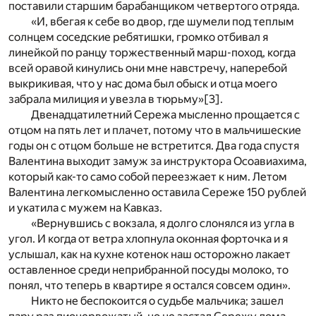
поставили старшим барабанщиком четвертого отряда.
«И, вбегая к себе во двор, где шумели под теплым
солнцем соседские ребятишки, громко отбивал я
линейкой по ранцу торжественный марш-поход, когда
всей оравой кинулись они мне навстречу, наперебой
выкрикивая, что у нас дома был обыск и отца моего
забрала милиция и увезла в тюрьму»
[3]
.
Двенадцатилетний Сережа мысленно прощается с
отцом на пять лет и плачет, потому что в мальчишеские
годы он с отцом больше не встретится. Два года спустя
Валентина выходит замуж за инструктора Осоавиахима,
который как-то само собой переезжает к ним. Летом
Валентина легкомысленно оставила Сереже 150 рублей
и укатила с мужем на Кавказ.
«Вернувшись с вокзала, я долго слонялся из угла в
угол. И когда от ветра хлопнула оконная форточка и я
услышал, как на кухне котенок наш осторожно лакает
оставленное среди неприбранной посуды молоко, то
понял, что теперь в квартире я остался совсем один».
Никто не беспокоится о судьбе мальчика; зашел