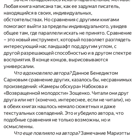
Любая книга написана так, как ее задумал писатель,
находящийся в своих, индивидуальных,
обстоятельствах. Но сравнения с другими книгами
помогают выйти за пределы индивидуального, увидев
общее там, где параллели искать не принято. Сравнение
– это новый инструмент, который позволяет разглядеть
интересующий нас ландшафт под другим углом, с
другой разрешающей способностью и в другом спектре
восприятия. В конце концов, вырисовываются
универсалии.
Что вдохновляло автора?
Данное Бенедиктом
Сарновым сравнение других, казалось бы, несравнимых
произведений: «Камеры обскура» Набокова и
«Возвращенной молодости» Зощенко. Читали они друг
друга или нет (конечно, интереснее, если не читали), но
в обеих книгах нашлось немало сюжетных и даже
текстуальных совпадений. Это и убедило автора, что
подобные сравнения не только возможны, но и
осмысленны.
Что еще повлияло на автора?
Замечание Мариэтты