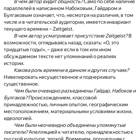
В чем автор видит общность?
Само по себе наличие
параллелей в написанном Набоковым, Гайдаром и
Булгаковым означает, что, несмотря на различия, в том
числе и в читательской аудитории, имеется инвариант
текущего времени – Zeitgeist.
В чем автор усматривает присутствие Zeitgeist?
В
возможности, оглядываясь назад, сказать: «О, это
тридцатые годы!», – даже если в том или ином
обсуждаемом тексте нет упоминаний о реалиях
истории.
Какова роль времени в данном и других случаях?
Нивелировать несущественное и подчеркивать
существенное.
Чем были очевидно разъединены Гайдар, Набоков и
Булгаков?
Происхождением, классовой
принадлежностью, личным опытом, географическим
местоположением, материальными условиями жизни,
идеологией.
Чем были неочевидно объединены упомянутые
писатели?
Апелляцией к читателю, принадлежностью к
русской культуре, эпохой. Временем, прошедшим с