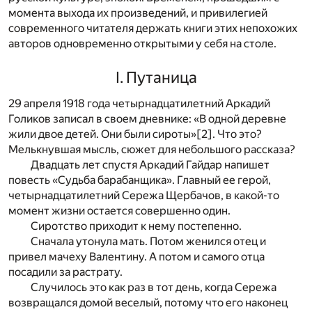
момента выхода их произведений, и привилегией
современного читателя держать книги этих непохожих
авторов одновременно открытыми у себя на столе.
I. Путаница
29 апреля 1918 года четырнадцатилетний Аркадий
Голиков записал в своем дневнике: «В одной деревне
жили двое детей. Они были сироты»
[2]
. Что это?
Мелькнувшая мысль, сюжет для небольшого рассказа?
Двадцать лет спустя Аркадий Гайдар напишет
повесть «Судьба барабанщика». Главный ее герой,
четырнадцатилетний Сережа Щербачов, в какой-то
момент жизни остается совершенно один.
Сиротство приходит к нему постепенно.
Сначала утонула мать. Потом женился отец и
привел мачеху Валентину. А потом и самого отца
посадили за растрату.
Случилось это как раз в тот день, когда Сережа
возвращался домой веселый, потому что его наконец