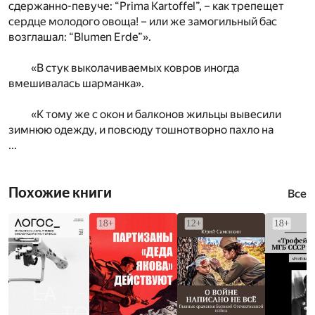
сдержанно-певуче: “Prima Kartoffel”, – как трепещет
сердце молодого овоща! – или же замогильный бас
возглашал: “Blumen Erde”».
«В стук выколачиваемых ковров иногда
вмешивалась шарманка».
«К тому же с окон и балконов жильцы вывесили
зимнюю одежду, и повсюду тошнотворно пахло на
...
Похожие книги
Все