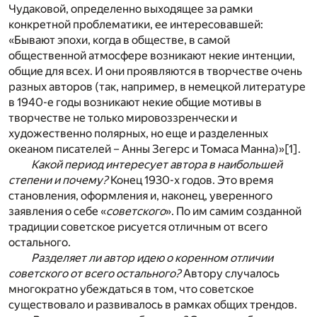
Чудаковой, определенно выходящее за рамки
конкретной проблематики, ее интересовавшей:
«Бывают эпохи, когда в обществе, в самой
общественной атмосфере возникают некие интенции,
общие для всех. И они проявляются в творчестве очень
разных авторов (так, например, в немецкой литературе
в 1940-е годы возникают некие общие мотивы в
творчестве не только мировоззренчески и
художественно полярных, но еще и разделенных
океаном писателей – Анны Зегерс и Томаса Манна)»
[1]
.
Какой период интересует автора в наибольшей
степени и почему?
Конец 1930-х годов. Это время
становления, оформления и, наконец, уверенного
заявления о себе «
советского
». По им самим созданной
традиции советское рисуется отличным от всего
остального.
Разделяет ли автор идею о коренном отличии
советского от всего остального?
Автору случалось
многократно убеждаться в том, что советское
существовало и развивалось в рамках общих трендов.