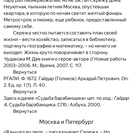
пару раз пионервожатый, но не застал Сережу дома.
Неуютная, пыльная летняя Москва, опустевшая
квартира, в которую по ночам светит желтый фонарь
Метростроя, и пионер, еще ребенок, предоставленный
самому себе.
Сережа честно пытается составить план своей
жизни – вести хозяйство, записаться в библиотеку,
подтянуть географию и математику, – но ничего не
выходит. Жизнь круто поворачивает в сторону.
Чудакова М
. Две книги о герое-авторе // Новые работы
2003–2006. М.: Время, 2007. С. 117.
Вернуться
РГАЛИ. Ф. 1672. Гайдар (Голиков) Аркадий Петрович. Оп.
2. Ед. хр. 1 (1). Л. 40.
Вернуться
Здесь и далее «Судьба барабанщика» цит. по изд.:
Гайдар
А.
Судьба барабанщика. СПб.: Азбука, 2000.
Вернуться
Москва и Петербург
«Я вышел во двор, – рассказывает Сережа. – Но