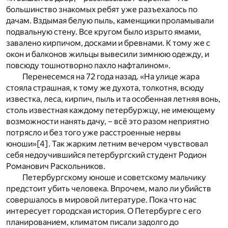
большинство знакомых ребят уже разъехалось по
дачам. Вздымая белую пыль, каменщики проламывали
подвальную стену. Все кругом было изрыто ямами,
завалено кирпичом, досками и бревнами. К тому же с
окон и балконов жильцы вывесили зимнюю одежду, и
повсюду тошнотворно пахло нафталином».
Перенесемся на 72 года назад. «На улице жара
стояла страшная, к тому же духота, толкотня, всюду
известка, леса, кирпич, пыль и та особенная летняя вонь,
столь известная каждому петербуржцу, не имеющему
возможности нанять дачу, – всё это разом неприятно
потрясло и без того уже расстроенные нервы
юноши»
[4]
. Так жарким летним вечером чувствовал
себя недоучившийся петербургский студент Родион
Романович Раскольников.
Петербургскому юноше и советскому мальчику
предстоит убить человека. Впрочем, мало ли убийств
совершалось в мировой литературе. Пока что нас
интересует городская история. О Петербурге с его
планированием, климатом писали задолго до