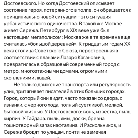
Достоевского. Но когда Достоевский описывает
состояние героя, потерянного в толпе, он обращается к
принципиально новой ситуации – это ситуация
урбанистического одиночества. В такой же Москве
живет Сережа. Петербург в XIX веке уже был
настоящим мегаполисом; Москва же в те времена еще
считалась «большой деревней». К тридцатым годам ХХ
века столица Советского Союза, перестроенная в
соответствии с планами Лазаря Кагановича,
превратилась в образцовый современный город с
метро, многоэтажными домами, огромными
скоплениями людей.
Не только движение транспорта или регулярность
улиц притягивает писателей в этих больших городах.
Город, который они видят, часто показан со двора, с
изнанки, с черного хода, полный суетливой, мелкой,
бытовой жизнью. У Достоевского: вонь, известка, пыль,
кирпич. У Гайдара: пыль, ямы, доски, бревна,
тошнотворный запах нафталина. И Раскольников, и
Сережа бродят по улицам, почти не замечая