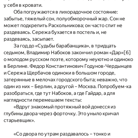
у себя в кровати.
Оба погружаются в лихорадочное состояние:
забытье, тяжелый сон, полуобморочный жар. Сон не
может подкрепить Раскольникова; он часто спит не
раздеваясь. Сережа бухается в постель и, не
раздеваясь, засыпает.
За год до «Судьбы барабанщика», в тридцать
седьмом, Владимир Набоков закончил роман «Дар»
[6]
о молодом русском поэте, которому неуютно и одиноко
в Берлине. Федор Константинович Годунов-Чердынцев
и Сережа Щербачов одиноки в большом городе,
затерянные в мелочах городского быта; неважно, что
один из них – Берлин, а другой – Москва. Попробуем-ка
разобраться, где тут Набоков, а где Гайдар, а для
наглядности перемешаем тексты:
«Вдруг знакомый протяжный вой донесся из
глубины двора через форточку. Это уныло кричал
старьевщик».
«Со двора по утрам раздавалось – тонко и