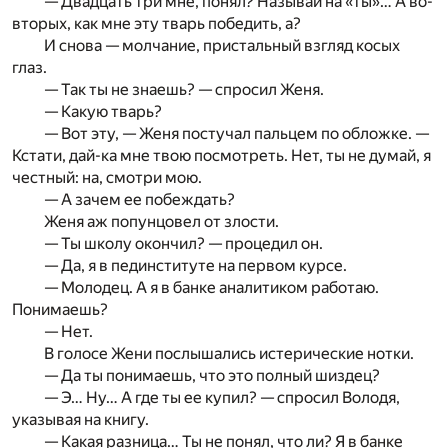
— Двадцать три мне, понял? Называй на «ты»… А во-
вторых, как мне эту тварь победить, а?
И снова — молчание, пристальный взгляд косых
глаз.
— Так ты не знаешь? — спросил Женя.
— Какую тварь?
— Вот эту, — Женя постучал пальцем по обложке. —
Кстати, дай-ка мне твою посмотреть. Нет, ты не думай, я
честный: на, смотри мою.
— А зачем ее побеждать?
Женя аж попунцовел от злости.
— Ты школу окончил? — процедил он.
— Да, я в пединституте на первом курсе.
— Молодец. А я в банке аналитиком работаю.
Понимаешь?
— Нет.
В голосе Жени послышались истерические нотки.
— Да ты понимаешь, что это полный шиздец?
— Э… Ну… А где ты ее купил? — спросил Володя,
указывая на книгу.
— Какая разница… Ты не понял, что ли? Я в банке