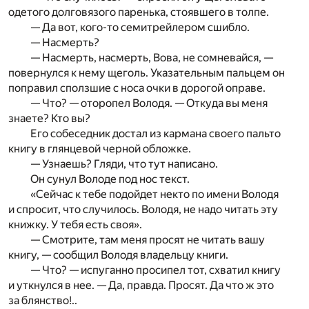
одетого долговязого паренька, стоявшего в толпе.
— Да вот, кого-то семитрейлером сшибло.
— Насмерть?
— Насмерть, насмерть, Вова, не сомневайся, —
повернулся к нему щеголь. Указательным пальцем он
поправил сползшие с носа очки в дорогой оправе.
— Что? — оторопел Володя. — Откуда вы меня
знаете? Кто вы?
Его собеседник достал из кармана своего пальто
книгу в глянцевой черной обложке.
— Узнаешь? Гляди, что тут написано.
Он сунул Володе под нос текст.
«Сейчас к тебе подойдет некто по имени Володя
и спросит, что случилось. Володя, не надо читать эту
книжку. У тебя есть своя».
— Смотрите, там меня просят не читать вашу
книгу, — сообщил Володя владельцу книги.
— Что? — испуганно просипел тот, схватил книгу
и уткнулся в нее. — Да, правда. Просят. Да что ж это
за блянство!..