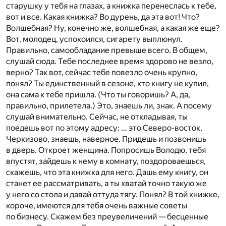
старушку у тебя на глазах, а книжка перенеслась к тебе,
вот и все. Какая книжка? Во дурень, да эта вот! Что?
Волшебная? Ну, конечно же, волшебная, а какая же еще?
Вот, молодец, успокоился, сигарету выплюнул.
Правильно, самообладание превыше всего. В общем,
слушай сюда. Тебе последнее время здорово не везло,
верно? Так вот, сейчас тебе повезло очень крупно,
понял? Ты единственный в сезоне, кто книгу не купил,
она сама к тебе пришла. (Что ты говоришь? А, да,
правильно, прилетела.) Это, знаешь ли, знак. А посему
слушай внимательно. Сейчас, не откладывая, ты
поедешь вот по этому адресу: … это Северо-восток,
Черкизово, знаешь, наверное. Придешь и позвонишь
в дверь. Откроет женщина. Попросишь Володю, тебя
впустят, зайдешь к нему в комнату, поздороваешься,
скажешь, что эта книжка для него. Дашь ему книгу, он
станет ее рассматривать, а ты хватай точно такую же
у него со стола и давай оттуда тягу. Понял? В той книжке,
короче, имеются для тебя очень важные советы
по бизнесу. Скажем без преувеличений — бесценные