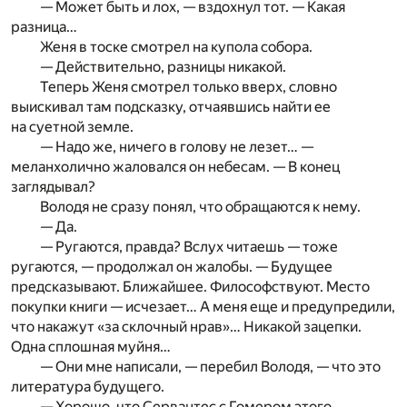
— Может быть и лох, — вздохнул тот. — Какая
разница…
Женя в тоске смотрел на купола собора.
— Действительно, разницы никакой.
Теперь Женя смотрел только вверх, словно
выискивал там подсказку, отчаявшись найти ее
на суетной земле.
— Надо же, ничего в голову не лезет… —
меланхолично жаловался он небесам. — В конец
заглядывал?
Володя не сразу понял, что обращаются к нему.
— Да.
— Ругаются, правда? Вслух читаешь — тоже
ругаются, — продолжал он жалобы. — Будущее
предсказывают. Ближайшее. Философствуют. Место
покупки книги — исчезает… А меня еще и предупредили,
что накажут «за склочный нрав»… Никакой зацепки.
Одна сплошная муйня…
— Они мне написали, — перебил Володя, — что это
литература будущего.
— Хорошо, что Сервантес с Гомером этого