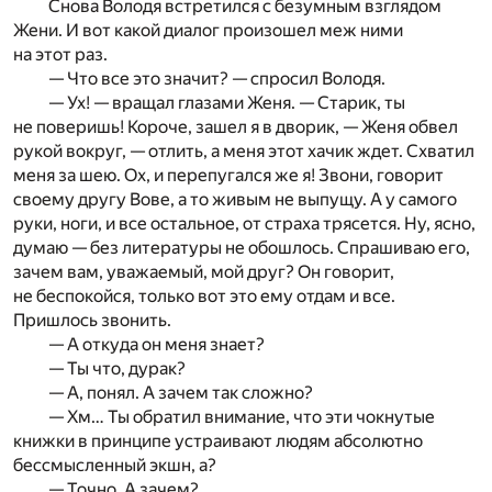
Снова Володя встретился с безумным взглядом
Жени. И вот какой диалог произошел меж ними
на этот раз.
— Что все это значит? — спросил Володя.
— Ух! — вращал глазами Женя. — Старик, ты
не поверишь! Короче, зашел я в дворик, — Женя обвел
рукой вокруг, — отлить, а меня этот хачик ждет. Схватил
меня за шею. Ох, и перепугался же я! Звони, говорит
своему другу Вове, а то живым не выпущу. А у самого
руки, ноги, и все остальное, от страха трясется. Ну, ясно,
думаю — без литературы не обошлось. Спрашиваю его,
зачем вам, уважаемый, мой друг? Он говорит,
не беспокойся, только вот это ему отдам и все.
Пришлось звонить.
— А откуда он меня знает?
— Ты что, дурак?
— А, понял. А зачем так сложно?
— Хм… Ты обратил внимание, что эти чокнутые
книжки в принципе устраивают людям абсолютно
бессмысленный экшн, а?
— Точно. А зачем?