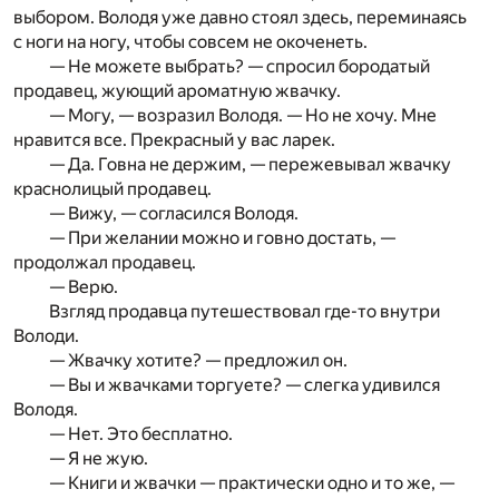
выбором. Володя уже давно стоял здесь, переминаясь
с ноги на ногу, чтобы совсем не окоченеть.
— Не можете выбрать? — спросил бородатый
продавец, жующий ароматную жвачку.
— Могу, — возразил Володя. — Но не хочу. Мне
нравится все. Прекрасный у вас ларек.
— Да. Говна не держим, — пережевывал жвачку
краснолицый продавец.
— Вижу, — согласился Володя.
— При желании можно и говно достать, —
продолжал продавец.
— Верю.
Взгляд продавца путешествовал где-то внутри
Володи.
— Жвачку хотите? — предложил он.
— Вы и жвачками торгуете? — слегка удивился
Володя.
— Нет. Это бесплатно.
— Я не жую.
— Книги и жвачки — практически одно и то же, —