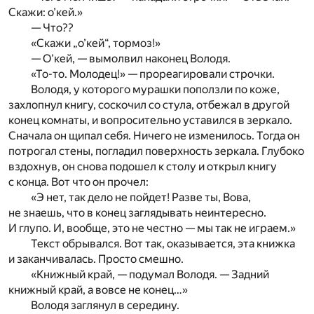
Скажи: о’кей.»
— Что??
«Скажи „о’кей“, тормоз!»
— О’кей, — вымолвил наконец Володя.
«То-то. Молодец!» — прореагировали строчки.
Володя, у которого мурашки поползли по коже,
захлопнул книгу, соскочил со стула, отбежал в другой
конец комнаты, и вопросительно уставился в зеркало.
Сначала он щипал себя. Ничего не изменилось. Тогда он
потрогал стены, погладил поверхность зеркала. Глубоко
вздохнув, он снова подошел к столу и открыл книгу
с конца. Вот что он прочел:
«Э нет, так дело не пойдет! Разве ты, Вова,
не знаешь, что в конец заглядывать неинтересно.
И глупо. И, вообще, это не честно — мы так не играем.»
Текст обрывался. Вот так, оказывается, эта книжка
и заканчивалась. Просто смешно.
«Книжный край, — подумал Володя. — Задний
книжный край, а вовсе не конец…»
Володя заглянул в середину.