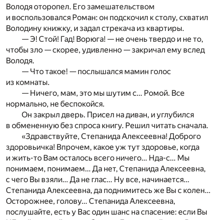
Володя оторопел. Его замешательством
и воспользовался Роман: он подскочил к столу, схватил
Володину книжку, и задал стрекача из квартиры.
— Э! Стой! Гад! Ворюга! — не очень твердо и не то,
чтобы зло — скорее, удивленно — закричал ему вслед
Володя.
— Что такое! — послышался мамин голос
из комнаты.
— Ничего, мам, это мы шутим с… Ромой. Все
нормально, не беспокойся.
Он закрыл дверь. Присел на диван, и углубился
в обмененную без спроса книгу. Решил читать сначала.
«Здравствуйте, Степанида Алексеевна! Доброго
здоровьичка! Впрочем, какое уж тут здоровье, когда
и жить-то Вам осталось всего ничего… Нда-с… Мы
понимаем, понимаем… Да нет, Степанида Алексеевна,
с чего Вы взяли… Да не глас… Ну все, начинается…
Степанида Алексеевна, да поднимитесь же Вы с колен…
Осторожнее, голову… Степанида Алексеевна,
послушайте, есть у Вас один шанс на спасение: если Вы