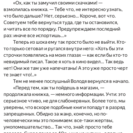
«Ох, как ты замучил своими скачками! —
взмолилась книжка. — Тебе что, не интересно узнать,
что было дальше? Нет, серьезно… Короче, вот что.
Советуем тебе вернуться туда, где ты остановился,
и читать все по порядку. Предупреждаем последний
раз: иначе все испортишь…»
Теперь из шока ему так просто было не выйти. Кто-
то горько сетовал и ругался внутри него: «Хоть бы эти
строчки появлялись на моих глазах — как если бы кто-то
невидимый писал. Такое я хоть в кино видел… Так ведь
нет! Они же там уже напечатаны! А это уже просто черт
те знает что!..»
Тем не менее послушный Володя вернулся в начало.
«Перед тем, как ты пойдешь в магазин, —
продолжала книжка, — немного информации. Учти: это
серьезное чтиво, не для слабонервных. Более того, мы
уверены, что вскоре подобные книги попадут в разряд
запрещенных. Обидно за жанр, конечно, но по-
человечески мы это понимаем: все-таки жертвы,
умопомешательство… Так что, знай: просто тебе