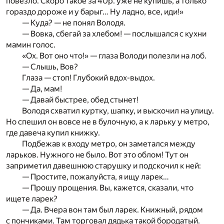
повезло. Скоро такое за 40р. уже не купишь, а только
гораздо дороже и у барыг… Ну ладно, все, иди!»
— Куда? — не понял Володя.
— Вовка, сбегай за хлебом! — послышался с кухни
мамин голос.
«Ох. Вот оно что!» — глаза Володи полезли на лоб.
— Слышь, Вов?
Глаза — стоп! Глубокий вдох-выдох.
— Да, мам!
— Давай быстрее, обед стынет!
Володя схватил куртку, шапку, и выскочил на улицу.
Но спешил он вовсе не в булочную, а к ларьку у метро,
где давеча купил книжку.
Подбежав к входу метро, он заметался между
ларьков. Нужного не было. Вот это облом! Тут он
заприметил давешнюю старушку и подскочил к ней:
— Простите, пожалуйста, я ищу ларек…
— Прошу прощения. Вы, кажется, сказали, что
ищете ларек?
— Да. Вчера вон там был ларек. Книжный, рядом
с пончиками. Там торговал дядька такой бородатый.