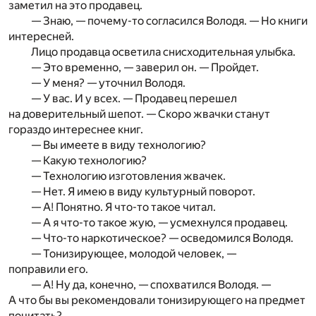
заметил на это продавец.
— Знаю, — почему-то согласился Володя. — Но книги
интересней.
Лицо продавца осветила снисходительная улыбка.
— Это временно, — заверил он. — Пройдет.
— У меня? — уточнил Володя.
— У вас. И у всех. — Продавец перешел
на доверительный шепот. — Скоро жвачки станут
гораздо интереснее книг.
— Вы имеете в виду технологию?
— Какую технологию?
— Технологию изготовления жвачек.
— Нет. Я имею в виду культурный поворот.
— А! Понятно. Я что-то такое читал.
— А я что-то такое жую, — усмехнулся продавец.
— Что-то наркотическое? — осведомился Володя.
— Тонизирующее, молодой человек, —
поправили его.
— А! Ну да, конечно, — спохватился Володя. —
А что бы вы рекомендовали тонизирующего на предмет
почитать?