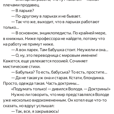
плечами продавец.
— В ларьке?
— По-другому в ларьках и не бывает.
— Так что же, выходит, что в ларьках работают
только…
— В основном, энциклопедисты. По крайней мере,
в книжных. Ниже профессора не найдете, потому что
на работу не примут ниже.
— А вон ларек. Там бабушка стоит. Неужели и она…
— О, ну, это переводчица с мировым именем!
Кажется, еще увлекается поэзией. Сочиняет
мистические стихи.
— Бабулька? То есть, бабуська? То есть, простите…
— Да не такая уж она и старая. Кстати, блондинка.
Просто, одежда такая. Часть доктрины…
«Подумать только! — дивился Володя. — Доктрины!»
Нужно ли говорить, что мир представлялся Володе
уже несколько видоизмененным. Он хотел еще что-то
сказать, но вдруг услышал:
— Так, все, я закрываюсь!