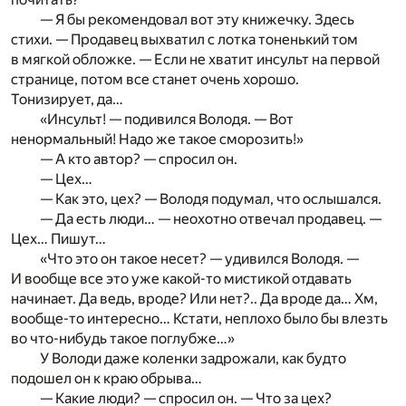
— Я бы рекомендовал вот эту книжечку. Здесь
стихи. — Продавец выхватил с лотка тоненький том
в мягкой обложке. — Если не хватит инсульт на первой
странице, потом все станет очень хорошо.
Тонизирует, да…
«Инсульт! — подивился Володя. — Вот
ненормальный! Надо же такое сморозить!»
— А кто автор? — спросил он.
— Цех…
— Как это, цех? — Володя подумал, что ослышался.
— Да есть люди… — неохотно отвечал продавец. —
Цех… Пишут…
«Что это он такое несет? — удивился Володя. —
И вообще все это уже какой-то мистикой отдавать
начинает. Да ведь, вроде? Или нет?.. Да вроде да… Хм,
вообще-то интересно… Кстати, неплохо было бы влезть
во что-нибудь такое поглубже…»
У Володи даже коленки задрожали, как будто
подошел он к краю обрыва…
— Какие люди? — спросил он. — Что за цех?