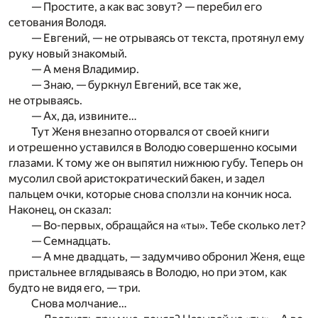
— Простите, а как вас зовут? — перебил его
сетования Володя.
— Евгений, — не отрываясь от текста, протянул ему
руку новый знакомый.
— А меня Владимир.
— Знаю, — буркнул Евгений, все так же,
не отрываясь.
— Ах, да, извините…
Тут Женя внезапно оторвался от своей книги
и отрешенно уставился в Володю совершенно косыми
глазами. К тому же он выпятил нижнюю губу. Теперь он
мусолил свой аристократический бакен, и задел
пальцем очки, которые снова сползли на кончик носа.
Наконец, он сказал:
— Во-первых, обращайся на «ты». Тебе сколько лет?
— Семнадцать.
— А мне двадцать, — задумчиво обронил Женя, еще
пристальнее вглядываясь в Володю, но при этом, как
будто не видя его, — три.
Снова молчание…