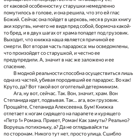
от каковой особенности у старушки немедленно
помутилось в голове, и она решила, что это ей глас
Божий. Сейчас она пойдет в церковь, неся в руках книгу
аки хоругвь, ничего не видя пред собой, бормоча какой-
то бред, и в двух шагах от храма попадет под грузовик.
Выходит, что книжка наша является причиной ее
смерти. Вот вторая часть парадокса: мы осведомлены,
что произойдет со старушкой, и честно ее
предупредили. А, значит в нас же заложено и ее
спасение.
В модной реальности способна осуществиться лишь
одна из частей, убивая породивший ее парадокс. Во как!
Круто, да? Вот такой вот оголтелый детерминизм.
Ага, ну вот, сейчас. Так. Вон, значит, храм. Вон
Степанида идет, подвывая. Так… ага, вон грузовик.
Прощайте, Степанида Алексеевна. Бум! Книжка
отлетает к ногам сидящего на парапете и курящего
«Петр 1» Романа. Привет, Роман! Как замуты? Реально?
Воруешь потихоньку, а? Да не оглядывайся ты
по сторонам. Никого тут нет, просто улица. Сшибло