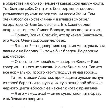
в обществе какого-то человека кавказской наружности.
Тот был вне себя. Он что-то беспрерывно говорил,
размахивая руками перед самым носом Жени. Сам
Женя абсолютно стеклянным взглядом смотрел
на оратора. Он был белее снега. Его бакенбарды
покрылись инеем. Увидев Володю, он несколько ожил.
— Привет, Вовка. Спасибо, что приехал. Знакомься,
это Ашот. Очень хороший человек.
— Это… он? — недоверчиво спросил Ашот, указывая
пальцем на Володю. Он тоже был бледен. Во дворике
царил страх.
— Он, он, не сомневайся, — заверил Женя. — Я же
говорил — ты его не знаешь. И он тебя не знает. Так что
все нормально. Просто кто-то подшутил над тобой…
Тот, кого звали Ашотом, дрожащими руками вынул
из своей барсетки тонкую книжку в глянцевой обложке
черного цвета и бросил ее на снег к ногам приятелей
— Я его маму… а-эх! — он не сумел окончить фразу
и выбежал из дворика.