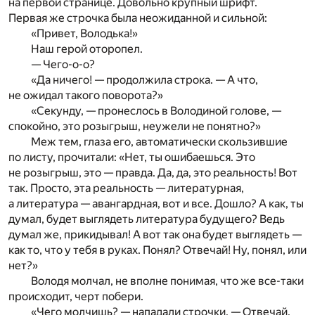
на первой странице. Довольно крупный шрифт.
Первая же строчка была неожиданной и сильной:
«Привет, Володька!»
Наш герой оторопел.
— Чего-о-о?
«Да ничего! — продолжила строка. — А что,
не ожидал такого поворота?»
«Секунду, — пронеслось в Володиной голове, —
спокойно, это розыгрыш, неужели не понятно?»
Меж тем, глаза его, автоматически скользившие
по листу, прочитали: «Нет, ты ошибаешься. Это
не розыгрыш, это — правда. Да, да, это реальность! Вот
так. Просто, эта реальность — литературная,
а литература — авангардная, вот и все. Дошло? А как, ты
думал, будет выглядеть литература будущего? Ведь
думал же, прикидывал! А вот так она будет выглядеть —
как то, что у тебя в руках. Понял? Отвечай! Ну, понял, или
нет?»
Володя молчал, не вполне понимая, что же все-таки
происходит, черт побери.
«Чего молчишь? — нападали строчки. — Отвечай.