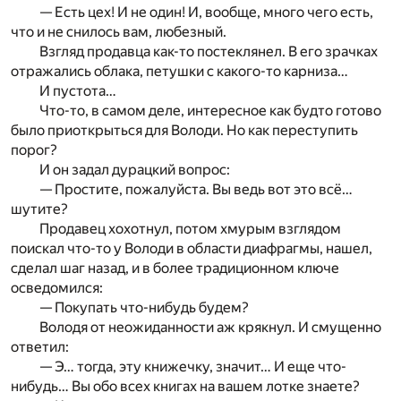
— Есть цех! И не один! И, вообще, много чего есть,
что и не снилось вам, любезный.
Взгляд продавца как-то постеклянел. В его зрачках
отражались облака, петушки с какого-то карниза…
И пустота…
Что-то, в самом деле, интересное как будто готово
было приоткрыться для Володи. Но как переступить
порог?
И он задал дурацкий вопрос:
— Простите, пожалуйста. Вы ведь вот это всё…
шутите?
Продавец хохотнул, потом хмурым взглядом
поискал что-то у Володи в области диафрагмы, нашел,
сделал шаг назад, и в более традиционном ключе
осведомился:
— Покупать что-нибудь будем?
Володя от неожиданности аж крякнул. И смущенно
ответил:
— Э… тогда, эту книжечку, значит… И еще что-
нибудь… Вы обо всех книгах на вашем лотке знаете?