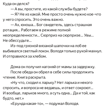
Куда он делся?
— А вы, простите, из какой службы будете?
— Я? Не из какой. Мне просто очень нужно кое-что
у него спросить. Это очень важно.
— Ах, юноша… Бог свидетель, здесь страшная
ротация… Работаем в режиме полной
неопределенности… Сюрприз на сюрпризе… Увы…
Не обессудьте…
Из-под грязной вязаной шапочки на лоб ее
выбивался светлый локон. Володя только рукой махнул.
И отправился за хлебом.
Дома он получил нагоняй от мамы за задержку.
После обеда он обрел в себе силы продолжить
чтение. Книга раскрыта.
«Ну что, сходил к ларьку? Нет ларька и некого
спросить, и вопроса не ведаешь, и ответ сокроют…
И вообще, ларьков много, а суть одна… Да и той, как
будто, нет.»
«Ерунда какая-то», — подумал Володя.