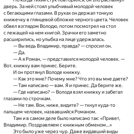
дверь. За ней стоял улыбчивый молодой человек
с бегающими глазами. В руках он держал тонкую
книжечку в глянцевой обложке черного цвета. Человек
обвел взглядом Володю, потом посмотрел на стол
с лежащей на нем книгой. Зрачки его заметно
расширились, но улыбка на лице удержалась.
— Вы ведь Владимир, правда? — спросил он.
— Да.
— А я Роман, — представился молодой человек. —
Вот, книжку вам принес. Берите.
И он протянул Володе книжку.
— Как это мне? Почему мне? Что это вы мне даете?
— Там написано — вам. Я и принес. Да берите же.
— Где написано? — Володя взял книжку и забегал
глазами по строчкам.
— Не там. Вон, ниже, видите? — ткнул куда-то
пальцем человек, назвавшийся Романом.
Там и в самом деле было написано так: «Привет,
Владимир. Поздравляем с книжным обменом…»
Это было уже через чур. Даже видавший виды