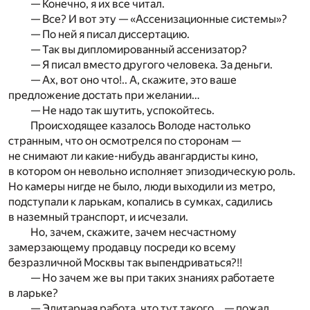
— Конечно, я их все читал.
— Все? И вот эту — «Ассенизационные системы»?
— По ней я писал диссертацию.
— Так вы дипломированный ассенизатор?
— Я писал вместо другого человека. За деньги.
— Ах, вот оно что!.. А, скажите, это ваше
предложение достать при желании…
— Не надо так шутить, успокойтесь.
Происходящее казалось Володе настолько
странным, что он осмотрелся по сторонам —
не снимают ли какие-нибудь авангардисты кино,
в котором он невольно исполняет эпизодическую роль.
Но камеры нигде не было, люди выходили из метро,
подступали к ларькам, копались в сумках, садились
в наземный транспорт, и исчезали.
Но, зачем, скажите, зачем несчастному
замерзающему продавцу посреди ко всему
безразличной Москвы так выпендриваться?!!
— Но зачем же вы при таких знаниях работаете
в ларьке?
— Элитарная работа, что тут такого… — пожал