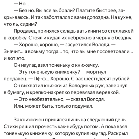
— Но…
— Без но. Вы все выбрали? Платите быстрее, за-
кры-ваюсь. И так заболтался с вами допоздна. На кухне,
что ль, сидим?
Продавец принялся складывать книги со стеллажей
в коробку. Стоял и кидал их небрежно в черную бездну.
— Хорошо, хорошо, — засуетился Володя. —
Значит… я возьму тогда… то, что вы мне посоветовали…
и вот это.
Он наугад взял тоненькую книжечку.
— Эту тоненькую книжечку? — моргнул
продавец. — Пф-ф… Хорошо. С вас шестьдесят рублей.
Он выхватил книжки из Володиных рук, завернул
в бумагу, и крепко-накрепко перевязал веревкой.
— Это необязательно, — сказал Володя.
Или, может быть, только подумал.
За книжки он принялся лишь на следующий день.
Стихи решил прочесть как-нибудь потом. А пока взял
тоненькую книжечку, которую купил наугад. Раскрыл