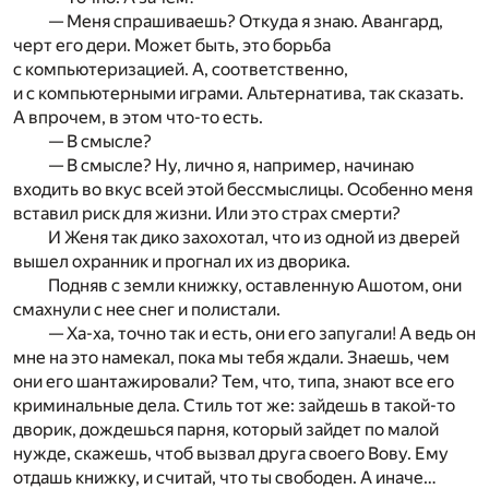
— Меня спрашиваешь? Откуда я знаю. Авангард,
черт его дери. Может быть, это борьба
с компьютеризацией. А, соответственно,
и с компьютерными играми. Альтернатива, так сказать.
А впрочем, в этом что-то есть.
— В смысле?
— В смысле? Ну, лично я, например, начинаю
входить во вкус всей этой бессмыслицы. Особенно меня
вставил риск для жизни. Или это страх смерти?
И Женя так дико захохотал, что из одной из дверей
вышел охранник и прогнал их из дворика.
Подняв с земли книжку, оставленную Ашотом, они
смахнули с нее снег и полистали.
— Ха-ха, точно так и есть, они его запугали! А ведь он
мне на это намекал, пока мы тебя ждали. Знаешь, чем
они его шантажировали? Тем, что, типа, знают все его
криминальные дела. Стиль тот же: зайдешь в такой-то
дворик, дождешься парня, который зайдет по малой
нужде, скажешь, чтоб вызвал друга своего Вову. Ему
отдашь книжку, и считай, что ты свободен. А иначе…