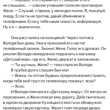
не слышали… — совсем упавшим голосом проговорил
Женя. — Слушай, старина, у меня дел полно. Я, пожалуй,
поеду. Если ты не против, давай обменяемся
телефонами. Если у тебя какие новости, информируй.
Ну и я — аналогично.
Они расстались на кольцевой. Через полчаса
Володя был дома. Уже в прихожей его настиг
телефонный звонок. Звонил Женя. Голос его дрожал. Он
умолял Володю немедленно подъехать к магазину
«Детский мир», где его, Женю, держат в заложниках.
— Ты шутишь, Женя? — тихо спросил Володя.
В трубке долго слышен был мат.
— Вовка, ты потом будешь предположения строить,
когда тебе мой труп по телевизору покажут, ясно?
— Ясно.
И Володя помчался к «Детскому миру». От метро он
перезвонил, и Женя описал ему дорогу. Действительно,
в одном из двориков Кузнецкого моста он обнаружил
примерно такую картину: Женя стоял посреди двора