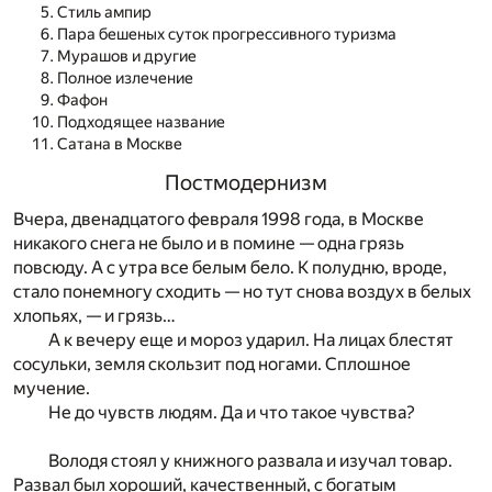
Стиль ампир
Пара бешеных суток прогрессивного туризма
Мурашов и другие
Полное излечение
Фафон
Подходящее название
Сатана в Москве
Постмодернизм
Вчера, двенадцатого февраля 1998 года, в Москве
никакого снега не было и в помине — одна грязь
повсюду. А с утра все белым бело. К полудню, вроде,
стало понемногу сходить — но тут снова воздух в белых
хлопьях, — и грязь…
А к вечеру еще и мороз ударил. На лицах блестят
сосульки, земля скользит под ногами. Сплошное
мучение.
Не до чувств людям. Да и что такое чувства?
Володя стоял у книжного развала и изучал товар.
Развал был хороший, качественный, с богатым