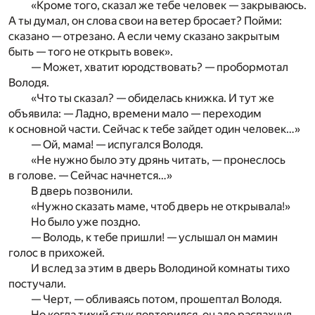
«Кроме того, сказал же тебе человек — закрываюсь.
А ты думал, он слова свои на ветер бросает? Пойми:
сказано — отрезано. А если чему сказано закрытым
быть — того не открыть вовек».
— Может, хватит юродствовать? — пробормотал
Володя.
«Что ты сказал? — обиделась книжка. И тут же
объявила: — Ладно, времени мало — переходим
к основной части. Сейчас к тебе зайдет один человек…»
— Ой, мама! — испугался Володя.
«Не нужно было эту дрянь читать, — пронеслось
в голове. — Сейчас начнется…»
В дверь позвонили.
«Нужно сказать маме, чтоб дверь не открывала!»
Но было уже поздно.
— Володь, к тебе пришли! — услышал он мамин
голос в прихожей.
И вслед за этим в дверь Володиной комнаты тихо
постучали.
— Черт, — обливаясь потом, прошептал Володя.
Но когда тихий стук повторился, он зло распахнул