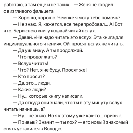
работаю, а там еще и не таких… — Женя не сходил
с визгливого фальцета.
— Хорошо, хорошо. Чем же я могу тебе помочь?
— Не знаю. Я, кажется, все перепробовал… А! Вот
что. Бери свою книгу и давай читай вслух.
— Давай. «Не надо читать это вслух. Эта книга для
индивидуального чтения». Ой, просят вслух не читать.
— Да уж вижу. А ты продолжай.
— Что продолжать?
— Вслух читать!
— Что? Нет, я не буду. Просят же!
— Кто просит?
— Да, это… люди.
— Какие люди?
— Ну… которые книгу написали.
— Да откуда они знали, что ты в эту минуту вслух
читать начнешь, а?
— Ну… не знаю. Но я к этому уже как-то… привык.
— Привык? Значит — ты лох? — его новый знакомый
опять уставился в Володю.