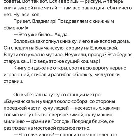
советы. Вот так вот. Если веришь — рискуй. А теперь
книгу закрой и не читай — там все равно для тебя ничего
нет. Ну, все, хоп.
Привет, Владимир! Поздравляем с книжным
обменом!»
— Это уже было… Ах, да!
Володька захлопнул книжку, и его вынесло из дома.
Он спешил на Бауманскую, к храму на Елоховской.
В пути его ужасно мутило. Неужели, правда? Эта бедная
старушка… Но ведь это же сущий кошмар!
Книгу он даже не открыл, хотя всю дорогу нервно
играл с ней, сгибал и разгибал обложку, мял уголки
страниц.
Он выбежал наружу со станции метро
«Бауманская» и увидел около собора, со стороны
проезжей части, кучу людей — несчастных, какими
только могут быть северяне зимой, кучу машин,
милицию — храни ее Господь. Подойдя ближе, он
разглядел на мостовой красное пятно.
— Что случилось? — спросил он у щеголевато