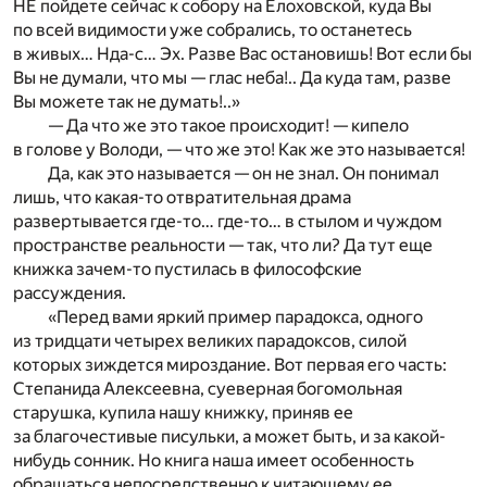
НЕ пойдете сейчас к собору на Елоховской, куда Вы
по всей видимости уже собрались, то останетесь
в живых… Нда-с… Эх. Разве Вас остановишь! Вот если бы
Вы не думали, что мы — глас неба!.. Да куда там, разве
Вы можете так не думать!..»
— Да что же это такое происходит! — кипело
в голове у Володи, — что же это! Как же это называется!
Да, как это называется — он не знал. Он понимал
лишь, что какая-то отвратительная драма
развертывается где-то… где-то… в стылом и чуждом
пространстве реальности — так, что ли? Да тут еще
книжка зачем-то пустилась в философские
рассуждения.
«Перед вами яркий пример парадокса, одного
из тридцати четырех великих парадоксов, силой
которых зиждется мироздание. Вот первая его часть:
Степанида Алексеевна, суеверная богомольная
старушка, купила нашу книжку, приняв ее
за благочестивые писульки, а может быть, и за какой-
нибудь сонник. Но книга наша имеет особенность
обращаться непосредственно к читающему ее,