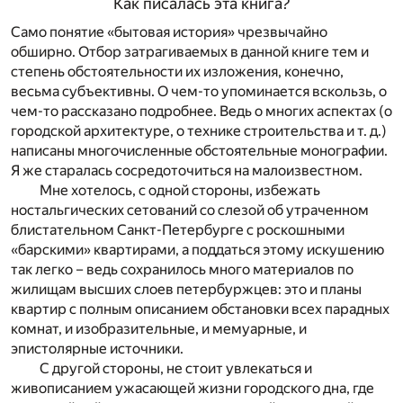
Как писалась эта книга?
Само понятие «бытовая история» чрезвычайно
обширно. Отбор затрагиваемых в данной книге тем и
степень обстоятельности их изложения, конечно,
весьма субъективны. О чем-то упоминается вскользь, о
чем-то рассказано подробнее. Ведь о многих аспектах (о
городской архитектуре, о технике строительства и т. д.)
написаны многочисленные обстоятельные монографии.
Я же старалась сосредоточиться на малоизвестном.
Мне хотелось, с одной стороны, избежать
ностальгических сетований со слезой об утраченном
блистательном Санкт-Петербурге с роскошными
«барскими» квартирами, а поддаться этому искушению
так легко – ведь сохранилось много материалов по
жилищам высших слоев петербуржцев: это и планы
квартир с полным описанием обстановки всех парадных
комнат, и изобразительные, и мемуарные, и
эпистолярные источники.
С другой стороны, не стоит увлекаться и
живописанием ужасающей жизни городского дна, где