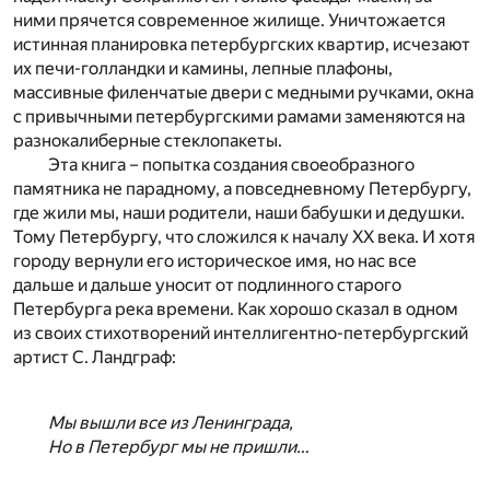
ними прячется современное жилище. Уничтожается
истинная планировка петербургских квартир, исчезают
их печи-голландки и камины, лепные плафоны,
массивные филенчатые двери с медными ручками, окна
с привычными петербургскими рамами заменяются на
разнокалиберные стеклопакеты.
Эта книга – попытка создания своеобразного
памятника не парадному, а повседневному Петербургу,
где жили мы, наши родители, наши бабушки и дедушки.
Тому Петербургу, что сложился к началу ХХ века. И хотя
городу вернули его историческое имя, но нас все
дальше и дальше уносит от подлинного старого
Петербурга река времени. Как хорошо сказал в одном
из своих стихотворений интеллигентно-петербургский
артист С. Ландграф:
Мы вышли все из Ленинграда,
Но в Петербург мы не пришли…