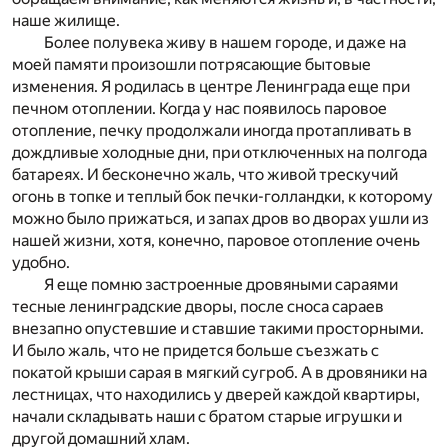
наше жилище.
Более полувека живу в нашем городе, и даже на
моей памяти произошли потрясающие бытовые
изменения. Я родилась в центре Ленинграда еще при
печном отоплении. Когда у нас появилось паровое
отопление, печку продолжали иногда протапливать в
дождливые холодные дни, при отключенных на полгода
батареях. И бесконечно жаль, что живой трескучий
огонь в топке и теплый бок печки-голландки, к которому
можно было прижаться, и запах дров во дворах ушли из
нашей жизни, хотя, конечно, паровое отопление очень
удобно.
Я еще помню застроенные дровяными сараями
тесные ленинградские дворы, после сноса сараев
внезапно опустевшие и ставшие такими просторными.
И было жаль, что не придется больше съезжать с
покатой крыши сарая в мягкий сугроб. А в дровяники на
лестницах, что находились у дверей каждой квартиры,
начали складывать наши с братом старые игрушки и
другой домашний хлам.