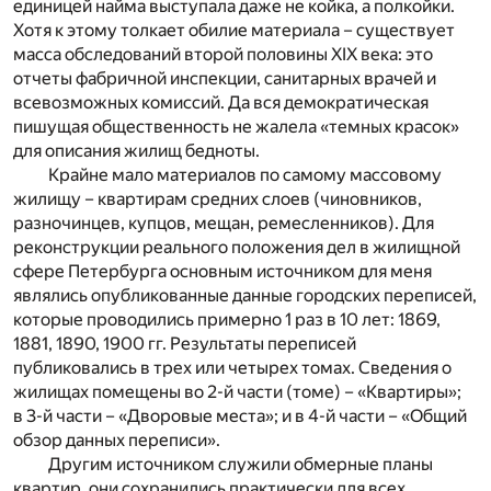
единицей найма выступала даже не койка, а полкойки.
Хотя к этому толкает обилие материала – существует
масса обследований второй половины XIX века: это
отчеты фабричной инспекции, санитарных врачей и
всевозможных комиссий. Да вся демократическая
пишущая общественность не жалела «темных красок»
для описания жилищ бедноты.
Крайне мало материалов по самому массовому
жилищу – квартирам средних слоев (чиновников,
разночинцев, купцов, мещан, ремесленников). Для
реконструкции реального положения дел в жилищной
сфере Петербурга основным источником для меня
являлись опубликованные данные городских переписей,
которые проводились примерно 1 раз в 10 лет: 1869,
1881, 1890, 1900 гг. Результаты переписей
публиковались в трех или четырех томах. Сведения о
жилищах помещены во 2-й части (томе) – «Квартиры»;
в 3-й части – «Дворовые места»; и в 4-й части – «Общий
обзор данных переписи».
Другим источником служили обмерные планы
квартир, они сохранились практически для всех