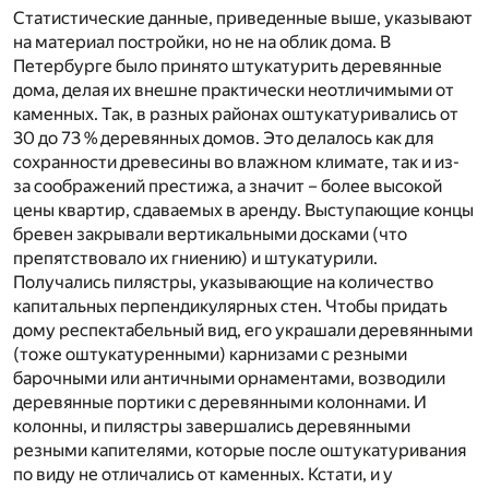
Статистические данные, приведенные выше, указывают
на материал постройки, но не на облик дома. В
Петербурге было принято штукатурить деревянные
дома, делая их внешне практически неотличимыми от
каменных. Так, в разных районах оштукатуривались от
30 до 73 % деревянных домов. Это делалось как для
сохранности древесины во влажном климате, так и из-
за соображений престижа, а значит – более высокой
цены квартир, сдаваемых в аренду. Выступающие концы
бревен закрывали вертикальными досками (что
препятствовало их гниению) и штукатурили.
Получались пилястры, указывающие на количество
капитальных перпендикулярных стен. Чтобы придать
дому респектабельный вид, его украшали деревянными
(тоже оштукатуренными) карнизами с резными
барочными или античными орнаментами, возводили
деревянные портики с деревянными колоннами. И
колонны, и пилястры завершались деревянными
резными капителями, которые после оштукатуривания
по виду не отличались от каменных. Кстати, и у