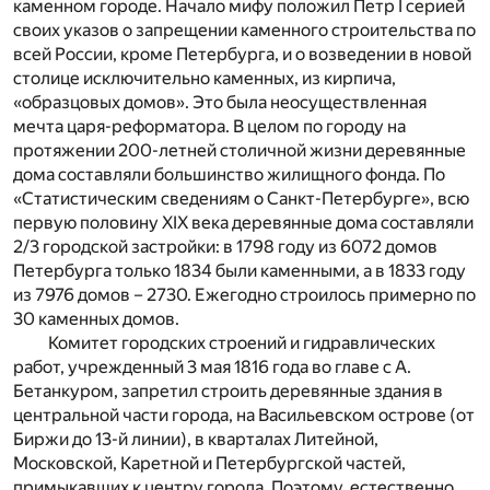
каменном городе. Начало мифу положил Петр I серией
своих указов о запрещении каменного строительства по
всей России, кроме Петербурга, и о возведении в новой
столице исключительно каменных, из кирпича,
«образцовых домов». Это была неосуществленная
мечта царя-реформатора. В целом по городу на
протяжении 200-летней столичной жизни деревянные
дома составляли большинство жилищного фонда. По
«Статистическим сведениям о Санкт-Петербурге», всю
первую половину XIX века деревянные дома составляли
2/3 городской застройки: в 1798 году из 6072 домов
Петербурга только 1834 были каменными, а в 1833 году
из 7976 домов – 2730. Ежегодно строилось примерно по
30 каменных домов.
Комитет городских строений и гидравлических
работ, учрежденный 3 мая 1816 года во главе с А.
Бетанкуром, запретил строить деревянные здания в
центральной части города, на Васильевском острове (от
Биржи до 13-й линии), в кварталах Литейной,
Московской, Каретной и Петербургской частей,
примыкавших к центру города. Поэтому, естественно,