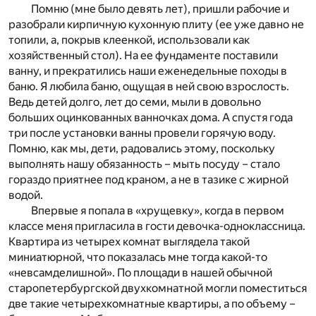
Помню (мне было девять лет), пришли рабочие и
разобрали кирпичную кухонную плиту (ее уже давно не
топили, а, покрыв клеенкой, использовали как
хозяйственный стол). На ее фундаменте поставили
ванну, и прекратились наши еженедельные походы в
баню. Я любила баню, ощущая в ней свою взрослость.
Ведь детей долго, лет до семи, мыли в довольно
больших оцинкованных ванночках дома. А спустя года
три после установки ванны провели горячую воду.
Помню, как мы, дети, радовались этому, поскольку
выполнять нашу обязанность – мыть посуду – стало
гораздо приятнее под краном, а не в тазике с жирной
водой.
Впервые я попала в «хрущевку», когда в первом
классе меня пригласила в гости девочка-одноклассница.
Квартира из четырех комнат выглядела такой
миниатюрной, что показалась мне тогда какой-то
«невсамделишной». По площади в нашей обычной
старопетербургской двухкомнатной могли поместиться
две такие четырехкомнатные квартиры, а по объему –