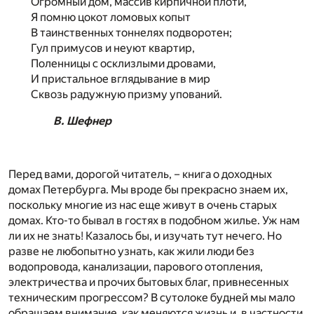
Огромный дом, массив кирпичной плоти,
Я помню цокот ломовых копыт
В таинственных тоннелях подворотен;
Гул примусов и неуют квартир,
Поленницы с осклизлыми дровами,
И пристальное вглядывание в мир
Сквозь радужную призму упований.
В. Шефнер
Перед вами, дорогой читатель, – книга о доходных
домах Петербурга. Мы вроде бы прекрасно знаем их,
поскольку многие из нас еще живут в очень старых
домах. Кто-то бывал в гостях в подобном жилье. Уж нам
ли их не знать! Казалось бы, и изучать тут нечего. Но
разве не любопытно узнать, как жили люди без
водопровода, канализации, парового отопления,
электричества и прочих бытовых благ, привнесенных
техническим прогрессом? В сутолоке будней мы мало
обращаем внимание, как меняются жизнь и, в частности,