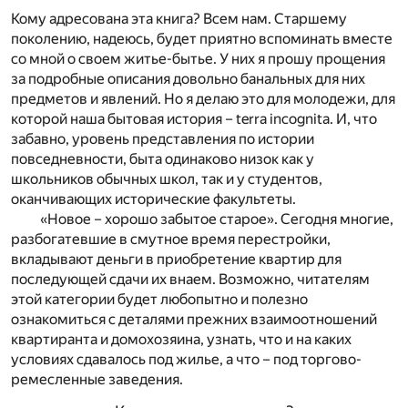
Кому адресована эта книга? Всем нам. Старшему
поколению, надеюсь, будет приятно вспоминать вместе
со мной о своем житье-бытье. У них я прошу прощения
за подробные описания довольно банальных для них
предметов и явлений. Но я делаю это для молодежи, для
которой наша бытовая история – terra incognita. И, что
забавно, уровень представления по истории
повседневности, быта одинаково низок как у
школьников обычных школ, так и у студентов,
оканчивающих исторические факультеты.
«Новое – хорошо забытое старое». Сегодня многие,
разбогатевшие в смутное время перестройки,
вкладывают деньги в приобретение квартир для
последующей сдачи их внаем. Возможно, читателям
этой категории будет любопытно и полезно
ознакомиться с деталями прежних взаимоотношений
квартиранта и домохозяина, узнать, что и на каких
условиях сдавалось под жилье, а что – под торгово-
ремесленные заведения.