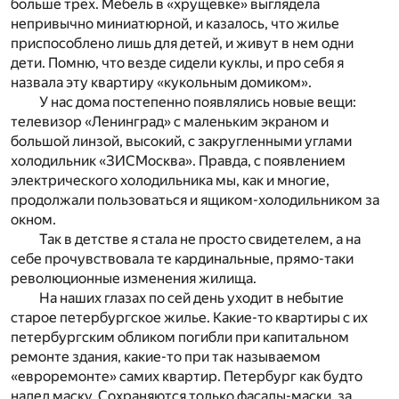
больше трех. Мебель в «хрущевке» выглядела
непривычно миниатюрной, и казалось, что жилье
приспособлено лишь для детей, и живут в нем одни
дети. Помню, что везде сидели куклы, и про себя я
назвала эту квартиру «кукольным домиком».
У нас дома постепенно появлялись новые вещи:
телевизор «Ленинград» с маленьким экраном и
большой линзой, высокий, с закругленными углами
холодильник «ЗИСМосква». Правда, с появлением
электрического холодильника мы, как и многие,
продолжали пользоваться и ящиком-холодильником за
окном.
Так в детстве я стала не просто свидетелем, а на
себе прочувствовала те кардинальные, прямо-таки
революционные изменения жилища.
На наших глазах по сей день уходит в небытие
старое петербургское жилье. Какие-то квартиры с их
петербургским обликом погибли при капитальном
ремонте здания, какие-то при так называемом
«евроремонте» самих квартир. Петербург как будто
надел маску. Сохраняются только фасады-маски, за