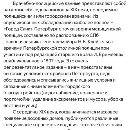
Врачебно-полицейские данные представляют собой
натурные обследования конца XIX века, проводимые
полицейскими или городскими врачами. Из
опубликованных обследований наиболее полное –
«Город Санкт-Петербург с точки зрения медицинской
полиции, составлено по распоряжению СПб
градоначальника генерал-майора Н.В. Клейгельса
врачами Петербургской столичной полиции при
участии и под редакцией старшего врача И. Еремеева»,
опубликованное в 1897 году. Это очень
репрезентативное издание – в нем представлены
бытовые условия всех районов Петербурга, ведь
обследовались и описывались жилищные условия и
связанные с ними элементы городского
благоустройства (водоснабжение, прачечные и
портомойни, удаление экскрементов и мусора, уборка
лестниц и улиц).
С середины XIX века, когда начинается массовое
появление доходных домов, публикуются различные
специальные справочные издания, которые объясняли