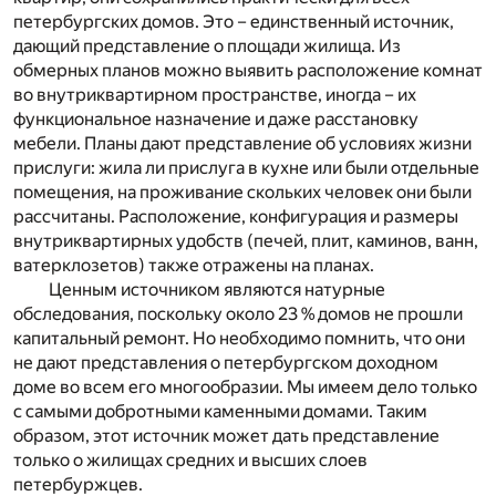
петербургских домов. Это – единственный источник,
дающий представление о площади жилища. Из
обмерных планов можно выявить расположение комнат
во внутриквартирном пространстве, иногда – их
функциональное назначение и даже расстановку
мебели. Планы дают представление об условиях жизни
прислуги: жила ли прислуга в кухне или были отдельные
помещения, на проживание скольких человек они были
рассчитаны. Расположение, конфигурация и размеры
внутриквартирных удобств (печей, плит, каминов, ванн,
ватерклозетов) также отражены на планах.
Ценным источником являются натурные
обследования, поскольку около 23 % домов не прошли
капитальный ремонт. Но необходимо помнить, что они
не дают представления о петербургском доходном
доме во всем его многообразии. Мы имеем дело только
с самыми добротными каменными домами. Таким
образом, этот источник может дать представление
только о жилищах средних и высших слоев
петербуржцев.