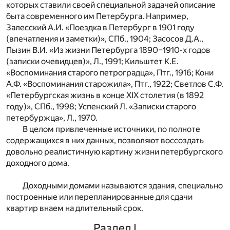
которых ставили своей специальной задачей описание
быта современного им Петербурга. Например,
Залесский А.И. «Поездка в Петербург в 1901 году
(впечатления и заметки)», СПб., 1904; Засосов Д.А.,
Пызин В.И. «Из жизни Петербурга 1890–1910-х годов
(записки очевидцев)», Л., 1991; Кильштет К.Е.
«Воспоминания старого петроградца», Птг., 1916; Кони
А.Ф. «Воспоминания старожила», Птг., 1922; Светлов С.Ф.
«Петербургская жизнь в конце XIX столетия (в 1892
году)», СПб., 1998; Успенский Л. «Записки старого
петербуржца», Л., 1970.
В целом привлеченные источники, по полноте
содержащихся в них данных, позволяют воссоздать
довольно реалистичную картину жизни петербургского
доходного дома.
Доходными домами называются здания, специально
построенные или перепланированные для сдачи
квартир внаем на длительный срок.
Раздел I