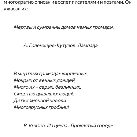
многократно описан и воспет писателями и поэтами. Он
ужасал их:
Мертвы и сумрачны домов немых громады.
А. Голенищев-Кутузов. Лампада
В мертвых громадах кирпичных,
Мокрых от вечных дождей,
Много их – серых, безличных,
Смертью дышащих людей.
Дети каменной неволи
Многоярусных гробниц!
В. Князев. Из цикла «Проклятый город»