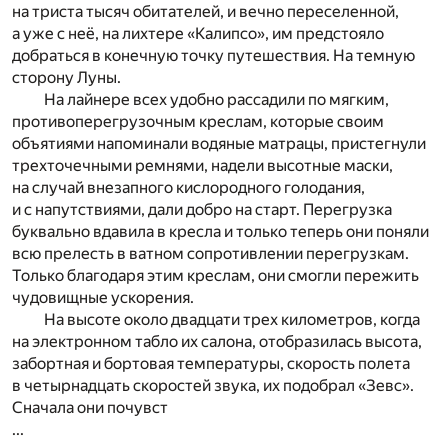
на триста тысяч обитателей, и вечно переселенной,
а уже с неё, на лихтере «Калипсо», им предстояло
добраться в конечную точку путешествия. На темную
сторону Луны.
На лайнере всех удобно рассадили по мягким,
противоперегрузочным креслам, которые своим
объятиями напоминали водяные матрацы, пристегнули
трехточечными ремнями, надели высотные маски,
на случай внезапного кислородного голодания,
и с напутствиями, дали добро на старт. Перегрузка
буквально вдавила в кресла и только теперь они поняли
всю прелесть в ватном сопротивлении перегрузкам.
Только благодаря этим креслам, они смогли пережить
чудовищные ускорения.
На высоте около двадцати трех километров, когда
на электронном табло их салона, отобразилась высота,
забортная и бортовая температуры, скорость полета
в четырнадцать скоростей звука, их подобрал «Зевс».
Сначала они почувст
...