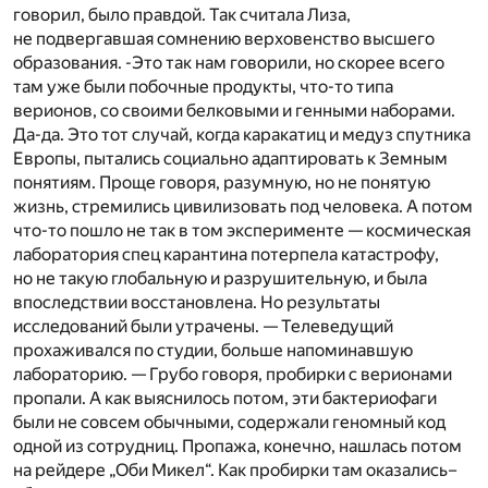
говорил, было правдой. Так считала Лиза,
не подвергавшая сомнению верховенство высшего
образования. -Это так нам говорили, но скорее всего
там уже были побочные продукты, что-то типа
верионов, со своими белковыми и генными наборами.
Да-да. Это тот случай, когда каракатиц и медуз спутника
Европы, пытались социально адаптировать к Земным
понятиям. Проще говоря, разумную, но не понятую
жизнь, стремились цивилизовать под человека. А потом
что-то пошло не так в том эксперименте — космическая
лаборатория спец карантина потерпела катастрофу,
но не такую глобальную и разрушительную, и была
впоследствии восстановлена. Но результаты
исследований были утрачены. — Телеведущий
прохаживался по студии, больше напоминавшую
лабораторию. — Грубо говоря, пробирки с верионами
пропали. А как выяснилось потом, эти бактериофаги
были не совсем обычными, содержали геномный код
одной из сотрудниц. Пропажа, конечно, нашлась потом
на рейдере „Оби Микел“. Как пробирки там оказались–