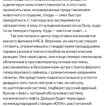
и делегируя зоны ответственности, и это стало
приносить свои, исковерканные представлением
животного о социуме, плоды — смех быстро
прекратился. С той поры все эксперименты
засекретили, а зону отчуждения вынесли на Луну, куда-
то на темную сторону. Куда — никто не знает…».
Так они попали в центр подготовки космонавтов
южного филиала НАСА. Впрочем, их никто не спешил
готовить, ограничившись стандартными процедурами,
парами уколов в плечо и пробой на аллергические
реакции. Уже через день, они и еще семеро смельчаков,
облаченные в противоперегрузочные костюмы,
рассаживались в безграничном нутре стратосферного
гиперзвукового лайнера, с романтичным названием
«Алита». Им предстояло подняться на высоту в почти
двадцать пять тысяч метров и там, их капсулу,
по шаттловской системе, подберет русский ядерный
буксир «Зевс», который обслуживал систему
космического лифта. Дальше будет пересадка
на международной станции «ЮЛА», рассчитанной