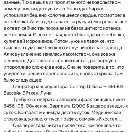
данные. Тихо вышла из пропитанного недовольством
помещения, выдохнула из себя воздух биржи,
успокаивая бешено колотившееся сердце, посмотрела
на ребенка. Алиса держала её за руку и смотрела на неё
в ответ, сейчас так похожая на беззащитного котенка,
всё понимая. И она не зная, как отблагодарить ребенка,
купила ей мороженое. Потом, уже на лавочке, что
таилась в сумраке близкого и случайного парка, когда
Алиса увлеченно занялась лакомством, она все же
решилась. Достала сложенный листок, развернула
и торопливо сложила вновь. Она не поверила, в то, что
увидела и, решив перепроверить, вновь открыла. Там
было следующее:
Оператор манипулятора. Сектор Д. База — 386BIS.
Бассейн Эйткен. Луна.
Требуется оператор аппарели фрахтовщика, пикет
3456+08. Обучение. Зарплата 12000 $ за двое звездных
суток. Контракт минимум десять суток. Медицинская
страховка, жилье, отпуск, график, семейный хостел….
Она перестала читать после того, как поняла, что
работать нужно на Луне. Это её полностью устраивало,