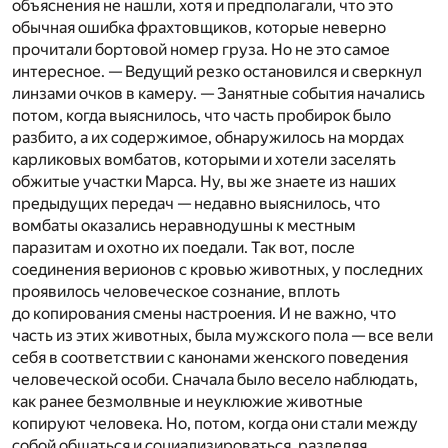
объяснения не нашли, хотя и предполагали, что это
обычная ошибка фрахтовщиков, которые неверно
прочитали бортовой номер груза. Но не это самое
интересное. — Ведущий резко остановился и сверкнул
линзами очков в камеру. — Занятные события начались
потом, когда выяснилось, что часть пробирок было
разбито, а их содержимое, обнаружилось на мордах
карликовых вомбатов, которыми и хотели заселять
обжитые участки Марса. Ну, вы же знаете из наших
предыдущих передач — недавно выяснилось, что
вомбаты оказались неравнодушны к местным
паразитам и охотно их поедали. Так вот, после
соединения верионов с кровью животных, у последних
проявилось человеческое сознание, вплоть
до копирования смены настроения. И не важно, что
часть из этих животных, была мужского пола — все вели
себя в соответствии с канонами женского поведения
человеческой особи. Сначала было весело наблюдать,
как ранее безмолвные и неуклюжие животные
копируют человека. Но, потом, когда они стали между
собой общаться и социализироваться, разделяя