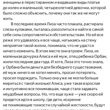
женщины в перестиранном и видавшем виды платье
до колен и маленькой, четырехлетней девочки, которой
было сложно объяснить, почему они так же не могут
жить.
В последнее время Лиза часто плакала, растирала
слезы кулаками, пыталась разозлиться и найти в самой
себе силы сопротивляться обстоятельствам. Но ей все
реже это удавалось и все чаще, натыкаясь на стену
неприятия такой жизни, понимала, что не удастся
ничего изменить. В этом месте они втроем: Лиза, их
маленькая дочурка Алиса и её муж, отец ребенка Орбан,
жили последние два года. И хотя, Лиза это точно знала,
у Орбана были деньги для безбедного существования,
её муж ничего не хотел менять, просил потерпеть,
просил подождать. Только она уже не могла больше
мириться с такой жизнью! Алиса, уже такая взрослая
и интуитивно все понимавшая, чаще стала задавать
неудобные вопросы. Но, что еще хуже — уже скоро ей
придется идти в школу, где дети, искренне
не понимающие тонкости случайной жестокости, будут