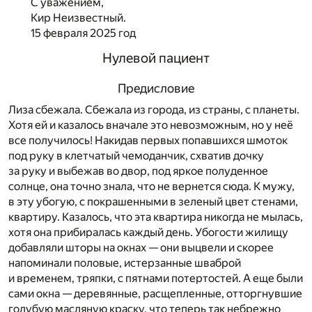
С уважением,
Кир Неизвестный.
15 февраля 2025 год
Нулевой пациент
Предисловие
Лиза сбежала. Сбежала из города, из страны, с планеты.
Хотя ей и казалось вначале это невозможным, но у неё
все получилось! Накидав первых попавшихся шмоток
под руку в клетчатый чемоданчик, схватив дочку
за руку и выбежав во двор, под яркое полуденное
солнце, она точно знала, что не вернется сюда. К мужу,
в эту убогую, с покрашенными в зеленый цвет стенами,
квартиру. Казалось, что эта квартира никогда не мылась,
хотя она прибиралась каждый день. Убогости жилищу
добавляли шторы на окнах — они выцвели и скорее
напоминали половые, истерзанные шваброй
и временем, тряпки, с пятнами потертостей. А еще были
сами окна — деревянные, расщепленные, отторгнувшие
голубую масляную краску, что теперь так небрежно