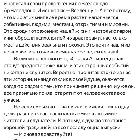
и написали свои продолжения во Вселенную
Армагеддона. Именно так — Вселенную. А все потому,
что мир этих книг все время растет, наполняется
событиями, людьми, местами, открытиями и мифами.
Это сродни отражению нашей жизни, настолько герои
книг обросли психологией и характерами, настолько
места действия реальны и похожи. Это почти наш мир,
но все же, и это очень и очень хорошо, он не наш!
Возможно, для кого-то, «Сказки Армагеддона»
станут предостережением, и этих страшных событий
никогда не случится. Вероятно, прочитав кто-то из нас
эти истории, и найдя отклик в своей душе, окажется
когда-то рядом с тем, кто принимает решения, и уже он,
все правильно поняв, отвратит от человечества все
ужасы.
Но если серьезно — наши книги имеют лишь одну
цель: развлечь вас, наши уважаемые и любимые
читатели и слушатели. И потому, я думаю это станет
хорошей традицией на все последующие выпуски:
— И снова здравствуйте!