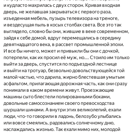
и кудласто махрилась с двух сторон. Кривая входная
дверь, не желавшая закрываться с первого раза,
изъеденная мебель, пузырь телевизора на треноге,
и вездесущая пыль в косых столбах света. Все это так
выглядело, словно бы они, жившие в веке современном,
зайдя к себе домой, вдруг перемещались в середину
девятнадцатого века, в рассвет промышленной эпохи.
И все бы ничего, может и привыкли бы они с дочкой,
потерпели, как их просил её муж, но…. Стоило им только
выйти за дверь, спустится по подъездной лестнице
и выйти на тротуар, безвольно довольствующейся той
малой частью, что дарила, жирно блестевшая умытым
асфальтом, прилагающая дорожная часть, как они сразу
понимали в каком времени живут. Проезжающие
машины сыто блестели полированными боками,
довольные самосознанием своего превосходства
шуршали шинами. А внутри этих великолепий, ехали
люди, что-то говорили в ладонь, белозубо улыбались
или вовсе смеялись, радовались солнечному дню,
наслаждались жизнью. Так ехали мимо них, молодой