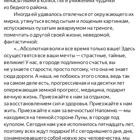
ненасытными в колкостях и унижениях чудачки
из бедного района.
Иногда ей удавалось отвлечься от окружающего их
мирка, утянуться вслед сытым и лощеным картинкам,
испускаемых пузатым аквариумом на треноге,
помечтать о другой своей жизни, неведомой,
фантастичной:
«…Абсолютная воля и все время только ваше! Здесь
осуществятся все ваши мечты — страстные, тайные,
великие! У нас, в городе подлинного счастья, вы
не узнаете старости, просто потому, что она не знает
сюда дороги. А наша, не побоюсь этого слова, ведь так
на самом деле есть, прогрессивная и на десятки лет
опережающая земной прогресс, медицина, подарит
вечную жизнь. Приезжайте к нам за отдыхом,
за восстановлением сил и здоровья. Приезжайте к нам
жить. Приезжайте к нам за вечностью! Напомню — мы
находимся на темной стороне Луны, в городе под
куполом. Сегодня нам уже исполнилось пятнадцать лет,
поэтому всех ждут подарки! И с сегодняшнего дня, дня,
ознаменовавшего собой новую эру человечества, мы