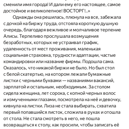
сменили имя города! И дали ему его настоящее, самое
достойное и великолепное! ВОСТОРГ!..»
Однажды она решилась, плюнула на все, забежала
с дочкой на биржу труда, отстояла короткую душную
очередь, благодаря вежливое и молчаливое терпение
Алисы. Терпеливо прослушала возмущения
безработных, которых не устраивал график,
удаленность от мест проживания, маленькая
социальная страховка, трудности адаптации, частые
командировки или название фирмы. Подошла сама.
Оказалось, что никакой биржи не было. Но был стол
с белой скатертью, на котором лежали бумажные
листки с черными буквами — названиями вакансий,
зарплатой и остальным, необходимым. За столом
сидела женщина, лет сорока, с копной черных волос
и измученными глазами, посмотрела на неё и девочку,
кивнула на листки. Лиза не стала выбирать, схватила
первый попавшийся листок, сложила в руках и отошла
от стола. Не стала смотреть в него, не пошла
возвращаться к столу, как просили, чтобы записать её