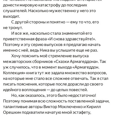
донести мировую катастрофу до последних
слушателей. Насколько мужественно у него это
выходит.
С другой стороны и понятно — ему то что, его
не тронут.
И все же, насколько стала знаменитой его
приветственная фраза «И снова здравствуйте!».
Поэтому и эту серию выпусков я предлагаю начать
именно с неё, ведь Ника вы услышите еще не раз.
Хочу пояснить моё стремление выпуска
межавторских сборников «Сказки Армагеддона». Так
уж случилось, что в момент выхода «Армагеддон.
Коллекция» книга тут же задала множество вопросов,
на которые мне стало все сложнее отвечать. Так я стал
писать пояснения, которые после дорасли до своего
идейного воплощения — до целых повестей.
Но, как оказалось, этого было недостаточно!
Поэтому понимая всю сложность поставленной задачи,
талантливые авторы Виктор Моключенко и Кирилл
Орешкин подхватили начатую мной эстафету,