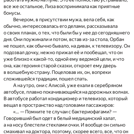
все же остальное, Лиза воспринимала как приятные
бонусы.
Вечером, в присутствии мужа, вела себя, как
обычно, интересовалась его делами, рассказывала
о своих планах, о тех, что были бы у нее до сегодняшнего
дня. Они поужинали и потом, встав из-за стола, Орбан
не пошел, как обычно бывало, на диван, к телевизору. Он
подозвал дочку, нежно прижал её и пообещал, что он
уже близко к какой-то, одной ему ведомой цели, и что
она, как героиня старой сказки, откроет ему дверь
в волшебную страну. Поцеловав их, он, вопреки
сложившейся традиции, пошел спать.
А на утро, они с Алисой, уже ехали в серебряном
автобусе, плавно покачивающийся на дорожных волнах.
В автобусе работал кондиционер и телевизор, который
вещал в пространство над головами пассажиров:
«… — Помните те случаи с бактериофагами? —
Говоривший был одет в белый медицинский халат,
а на носу блестели стеклами очки. И вообще он сильно
смахивал на доктора, поэтому, скорее всего, все, что он