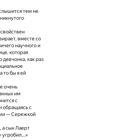
 слышится тем не
оникнутого
 свойствен
зирает, вместе со
ичего научного и
ице, которая
 девчонка, как раз
социальное
 то бы я ей
е очень
анных им
онится с
и обращаясь с
ями — Сережкой
, а сын Лаерт
ку угробил…»