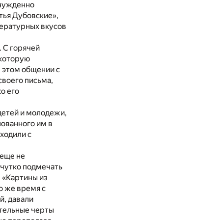
ынужденно
тья Дубовские»,
тературных вкусов
 С горячей
 которую
в этом общении с
своего письма,
о его
етей и молодежи,
нованного им в
сходили с
 еще не
 чутко подмечать
. «Картины из
о же время с
й, давали
ательные черты