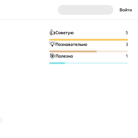
Войти
👍
Советую
5
💡
Познавательно
3
🎯
Полезно
1