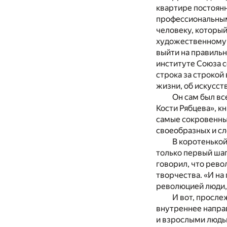
квартире постоянн
профессиональным
человеку, который
художественному т
выйти на правиль
институте Союза с
строка за строкой
жизни, об искусст
Он сам был вс
Кости Рябцева», 
самые сокровенны
своеобразных и с
В коротенькой
только первый шаг
говорил, что рев
творчества. «И на
революцией люди,
И вот, просле
внутреннее напра
и взрослыми людь