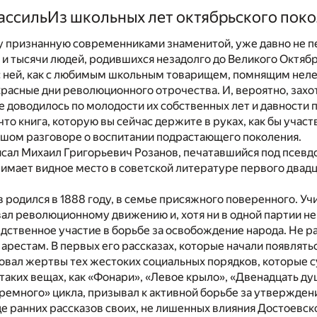
ассильИз школьных лет октябрьского пок
ву признанную современниками знаменитой, уже давно не п
и тысячи людей, родившихся незадолго до Великого Октябр
с ней, как с любимым школьным товарищем, помнящим неле
асные дни революционного отрочества. И, вероятно, захот
е доводилось по молодости их собственных лет и давности 
что книга, которую вы сейчас держите в руках, как бы учас
шом разговоре о воспитании подрастающего поколения.
исал Михаил Григорьевич Розанов, печатавшийся под псев
нимает видное место в советской литературе первого двад
 родился в 1888 году, в семье присяжного поверенного. Уч
ал революционному движению и, хотя ни в одной партии не
ственное участие в борьбе за освобождение народа. Не р
арестам. В первых его рассказах, которые начали появляться
совал жертвы тех жестоких социальных порядков, которые 
в таких вещах, как «Фонари», «Левое крыло», «Двенадцать ду
ремного» цикла, призывал к активной борьбе за утвержде
де ранних рассказов своих, не лишенных влияния Достоевск