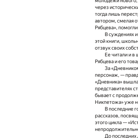
молодежи нового, 
через исторически
тогда лишь перес
автором, смелая о
Рябцева», помогли
В суждениях и
этой книги, школь
отзвук своих соб
Ее читали и в
Рябцева и его тов
За «Дневником
персонаж, — правд
«Дневника» вышла 
представителях ст
бывает с продолж
Никпетожа» уже не
В последние г
рассказов, посвящ
этого цикла — «Ис
непродолжительной
До последних 