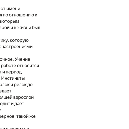
 от имени
ая по отношению к
, которым
ерой и в жизни был
ику, которую
монастроениями
точное. Учение
 работе относится
т и период
. Инстинкты
рзок и резок до
здает
оящей взрослой
одит и дает
».
верное, такой же
ли в своем не