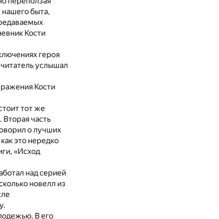
тно переползая
 нашего быта,
ередаваемых
невник Кости
ключениях героя
, читатель услышал
выражения Кости
стоит тот же
. Вторая часть
говорил о лучших
 как это нередко
ги, «Исход
аботал над серией
сколько новелл из
сле
у.
лодежью. В его