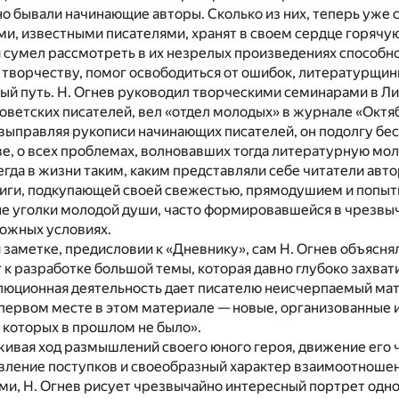
о бывали начинающие авторы. Сколько из них, теперь уже 
и, известными писателями, хранят в своем сердце горячу
 сумел рассмотреть в их незрелых произведениях способно
ворчеству, помог освободиться от ошибок, литературщины
ный путь. Н. Огнев руководил творческими семинарами в 
оветских писателей, вел «отдел молодых» в журнале «Октя
 выправляя рукописи начинающих писателей, он подолгу бес
ве, о всех проблемах, волновавших тогда литературную мо
егда в жизни таким, каким представляли себе читатели авт
книги, подкупающей своей свежестью, прямодушием и попыт
е уголки молодой души, часто формировавшейся в чрезвы
ложных условиях.
 заметке, предисловии к «Дневнику», сам Н. Огнев объяснял
 к разработке большой темы, которая давно глубоко захвати
олюционная деятельность дает писателю неисчерпаемый ма
 первом месте в этом материале — новые, организованные 
 которых в прошлом не было».
живая ход размышлений своего юного героя, движение его 
вление поступков и своеобразный характер взаимоотноше
ми, Н. Огнев рисует чрезвычайно интересный портрет одн