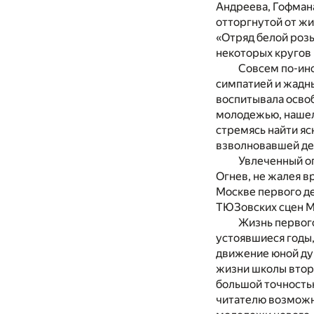
Андреева, Гофман
отторгнутой от жи
«Отряд белой розы
некоторых кругов
Совсем по-ино
симпатией и жадн
воспитывала освоб
молодежью, нашел 
стремясь найти яс
взволновавшей де
Увлеченный о
Огнев, не жалея в
Москве первого де
ТЮЗовских сцен Мо
Жизнь первог
устоявшиеся годы,
движение юной душ
жизни школы второ
большой точность
читателю возможн