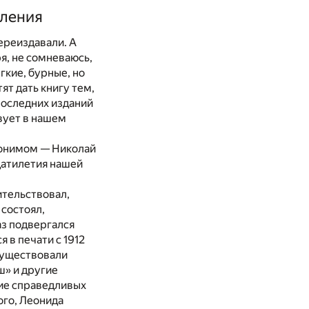
оления
ереиздавали. А
я, не сомневаюсь,
гкие, бурные, но
ят дать книгу тем,
последних изданий
твует в нашем
донимом — Николай
цатилетия нашей
ительствовал,
 состоял,
аз подвергался
 в печати с 1912
существовали
ш» и другие
ние справедливых
ого, Леонида