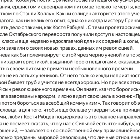
ания, ершистом и своенравном питомце только те черты, к
ком по Стэнли Холлу». Как ни солиден авторитет этого уч
агога, как ни велик его опыт, однако никогда мистеру Грен
еть дело с такими, как Костя Рябцев!.. С теми пролетарским
сле Октябрьского переворота получили доступ к настояще
в классы еще недавно недосягаемой для них средней школы
 заявили о своих новых правах, данных им революцией.
гнева как бы полемизирует с этой чрезмерно ученой и в то 
ни характеристикой, выданной герою педагогами, оказавш
ть в своем питомце приметы необыкновенного времени.
цев не из легких учеников. От него только и жди неприятнос
ой бывает груб и учится не всегда хорошо. Но при всех эти
 сын революционного времени. Он знает, «за что боролись
лага завоеваны народом, и ясно видит свою цель в жизни: «
 и потом бороться за всеобщий коммунизм». Так говорит об э
 словца, а для того, чтобы еще больше утвердиться в принци
и, любит Костя Рябцев подчеркивать это главное направле
 не посмеет сказать, что у нас с Сильвой есть что-нибудь, 
ошений, — заявляет он со свойственной ему прямолинейно
олько преданны мировой революции, что личные отношения