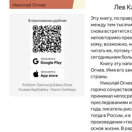
Лев К
Эту книгу, по пра
В приложении удобнее
между тем тысячи 
снова встретятся 
неповторимо прекр
кому, возможно, н
читать ее, потому 
сегодняшнем боль
Книгу эту нап
Огнев. Имя его за
страны.
Николай Огнев
RuStore
·
Samsung Galaxy Store
горячо сочувствов
Huawei AppGallery
·
Xiaomi GetApps
принимал непосред
преследованиям и 
года, писатель ри
тогда в России, и 
произведения «тю
основ жизни. В ря