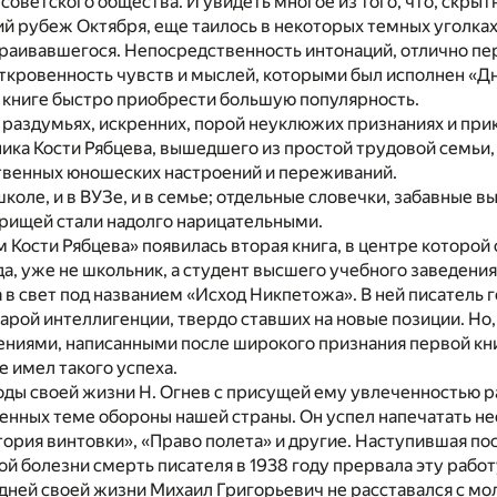
советского общества. И увидеть многое из того, что, скры
й рубеж Октября, еще таилось в некоторых темных уголках
траивавшегося. Непосредственность интонаций, отлично п
ткровенность чувств и мыслей, которыми был исполнен «Д
 книге быстро приобрести большую популярность.
 раздумьях, искренних, порой неуклюжих признаниях и при
ника Кости Рябцева, вышедшего из простой трудовой семьи
ственных юношеских настроений и переживаний.
 школе, и в ВУЗе, и в семье; отдельные словечки, забавные 
арищей стали надолго нарицательными.
 Кости Рябцева» появилась вторая книга, в центре которой 
а, уже не школьник, а студент высшего учебного заведения
в свет под названием «Исход Никпетожа». В ней писатель 
арой интеллигенции, твердо ставших на новые позиции. Но,
ениями, написанными после широкого признания первой кни
 имел такого успеха.
оды своей жизни Н. Огнев с присущей ему увлеченностью р
енных теме обороны нашей страны. Он успел напечатать не
тория винтовки», «Право полета» и другие. Наступившая по
 болезни смерть писателя в 1938 году прервала эту работ
дней своей жизни Михаил Григорьевич не расставался с мо