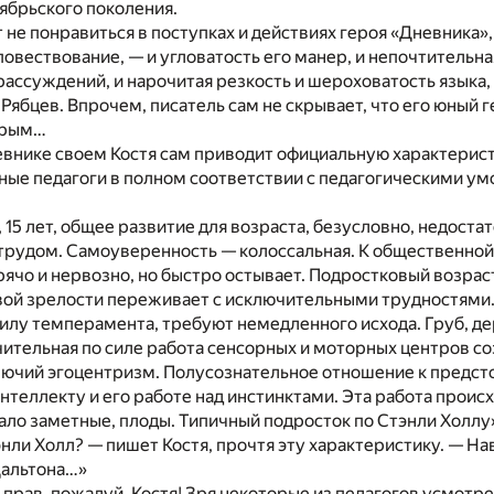
ябрьского поколения.
не понравиться в поступках и действиях героя «Дневника»,
повествование, — и угловатость его манер, и непочтительн
ассуждений, и нарочитая резкость и шероховатость языка
 Рябцев. Впрочем, писатель сам не скрывает, что его юный г
орым…
внике своем Костя сам приводит официальную характерист
ные педагоги в полном соответствии с педагогическими у
, 15 лет, общее развитие для возраста, безусловно, недоста
трудом. Самоуверенность — колоссальная. К общественной
ячо и нервозно, но быстро остывает. Подростковый возрас
вой зрелости переживает с исключительными трудностями
силу темперамента, требуют немедленного исхода. Груб, де
ительная по силе работа сенсорных и моторных центров со
лючий эгоцентризм. Полусознательное отношение к предст
нтеллекту и его работе над инстинктами. Эта работа происх
ало заметные, плоды. Типичный подросток по Стэнли Холлу
энли Холл? — пишет Костя, прочтя эту характеристику. — На
Дальтона…»
ь прав, пожалуй, Костя! Зря некоторые из педагогов усмотре