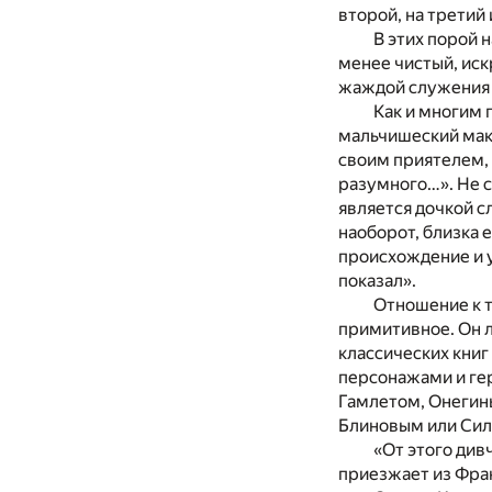
второй, на третий 
В этих порой 
менее чистый, иск
жаждой служения 
Как и многим 
мальчишеский макс
своим приятелем,
разумного…». Не с
является дочкой с
наоборот, близка 
происхождение и уз
показал».
Отношение к т
примитивное. Он 
классических книг
персонажами и гер
Гамлетом, Онегин
Блиновым или Сил
«От этого див
приезжает из Фран