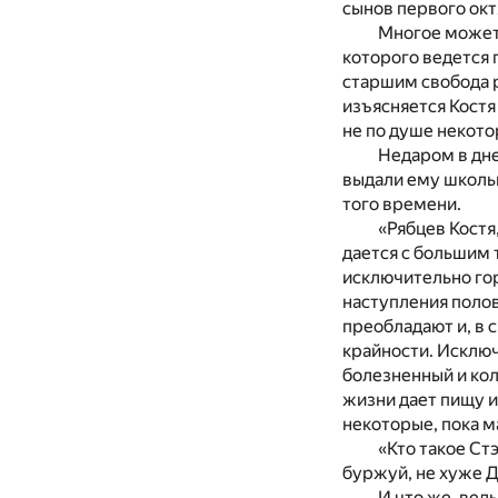
сынов первого окт
Многое может 
которого ведется 
старшим свобода р
изъясняется Костя
не по душе некот
Недаром в дне
выдали ему школь
того времени.
«Рябцев Костя
дается с большим 
исключительно гор
наступления поло
преобладают и, в 
крайности. Исключ
болезненный и ко
жизни дает пищу и
некоторые, пока м
«Кто такое Ст
буржуй, не хуже 
И что же, вед