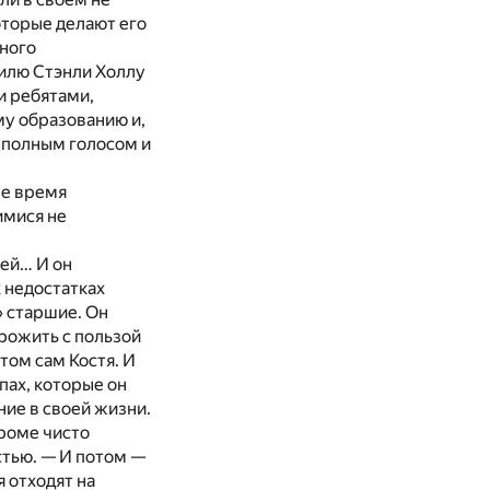
оторые делают его
еного
вилю Стэнли Холлу
и ребятами,
му образованию и,
, полным голосом и
же время
имися не
тей… И он
х недостатках
» старшие. Он
Прожить с пользой
том сам Костя. И
пах, которые он
ние в своей жизни.
кроме чисто
стью. — И потом —
 отходят на