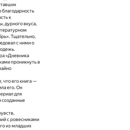
ставших
ю благодарность
сть к
, дурного вкуса,
Литературном
брь». Тщательно,
едовал с ними о
лодежь.
ора «Дневника
ками проникнуть в
чайно
, что его книга —
ла его. Он
териал для
и созданные
чувств,
ний с ровесниками
ого из младших