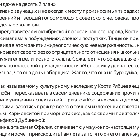
и даже на десятый план».
наивно звучащих и не всегда к месту произносимых тирадах
ренний и твердый голос молодого советского человека, пр
делу революции.
представителям октябрьской поросли нашего народа, Косте
имализм в побуждениях, словах и поступках. Танцы он пре
 видя в этом занятии «идеологическую невыдержанность… н
крывает своего резко отрицательного отношения к школьн
лужителя религиозного культа. Сожалеет, что обидевшая его
ему по классовой принадлежности, «Я спросил у девчат ее 
нал, что она дочь наборщика. Жалко, что она не буржуйка, а
ак называемому культурному наследию у Кости Рябцева ещ
любит пересказывать в своем дневнике содержание прочит
 или увиденных спектаклей. При этом Костя не очень церем
оями, заботясь прежде всего о точном изложении сюжета 
ым, Карменситой примерно так же, как со своими приятел
ьфидой Дубининой:
чина, эта самая Офелия, спячивает с ума уже по-настоящему
ции и хочет прикокошить Гамлета за то, что он его папень