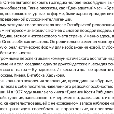
а, Огнев пытался вскрыть трагедию человеческой души, в
зни общества. Такие рассказы, как «Двенадцатый час», «Бра
», несколько вычурные по форме, были характерны для ли
 предвоенной русской интеллигенции.
му зазвучал голос писателя после Октябрьской революции.
ым интересом знакомился Огнев с «новой породой людей»,
одившаяся от многовекового гнета страна. Именно здесь, 
Огнев себя как писатель. Он решительно изменил манеру 
ную, реалистическую форму для изображения новой, глубок
йствительности.
громными перспективами коммунистического воспитания д
ремени и сил, создавал одну за другой детские пьесы для ос
тского театра — Бутырского. И пьесы эти долгое время не 
сквы, Киева, Витебска, Харькова.
о школьного поколения революции, проходившая в бурные,
 влекла к себе писателя, наделенного редкой способностью
и. И в 1927 году вышла его книга «Дневник Кости Рябцева»
й ступени», написанные темпераментно, размашисто и в т
ю, свидетельствовавшей о неиссякаемом запасе наблюдени
ость разглядеть своеобразные, порою резкие, но привлек