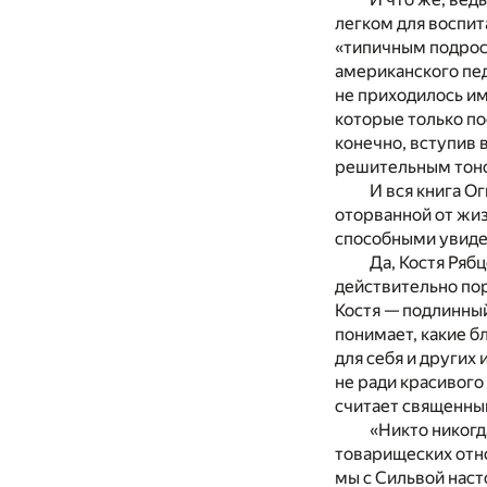
легком для воспит
«типичным подрост
американского пед
не приходилось им
которые только по
конечно, вступив 
решительным тоном
И вся книга О
оторванной от жиз
способными увиде
Да, Костя Ряб
действительно пор
Костя — подлинный
понимает, какие б
для себя и других
не ради красивого
считает священным
«Никто никогда
товарищеских отн
мы с Сильвой наст