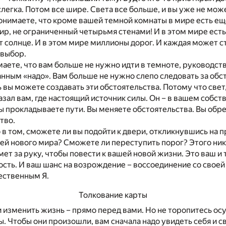
слегка. Потом все шире. Света все больше, и вы уже не може
 понимаете, что кроме вашей темной комнаты в мире есть ещ
ир, не ограниченный четырьмя стенами! И в этом мире есть
т солнце. И в этом мире миллионы дорог. И каждая может с
 выбор.
маете, что вам больше не нужно идти в темноте, руководст
нным «надо». Вам больше не нужно слепо следовать за обс
 вы можете создавать эти обстоятельства. Потому что све
азал вам, где настоящий источник силы. Он – в вашем собст
ы прокладываете пути. Вы меняете обстоятельства. Вы обр
тво.
 в том, сможете ли вы подойти к двери, откликнувшись на 
ей нового мира? Сможете ли переступить порог? Этого никт
мет за руку, чтобы повести к вашей новой жизни. Это ваш и
сть. И ваш шанс на возрождение – воссоединение со своей
ественным Я.
Толкование карты
 изменить жизнь – прямо перед вами. Но не торопитесь ос
 Чтобы они произошли, вам сначала надо увидеть себя и с