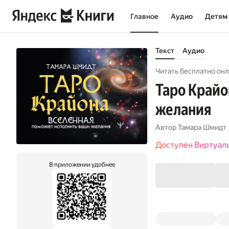
Главное
Аудио
Детям
Текст
Аудио
Читать бесплатно онл
Таро Крайо
желания
Автор
Тамара Шмидт
Доступен Виртуал
В приложении удобнее