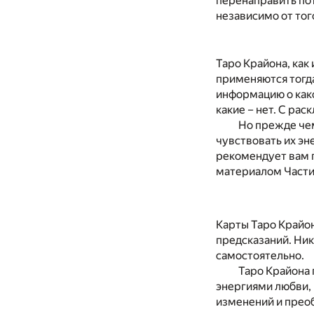
перенаправить пот
независимо от того
Таро Крайона, как
применяются тогда
информацию о како
какие – нет. С рас
Но прежде чем
чувствовать их эн
рекомендует вам п
материалом Части 
Карты Таро Крайон
предсказаний. Ник
самостоятельно.
Таро Крайона 
энергиями любви, 
изменений и прео