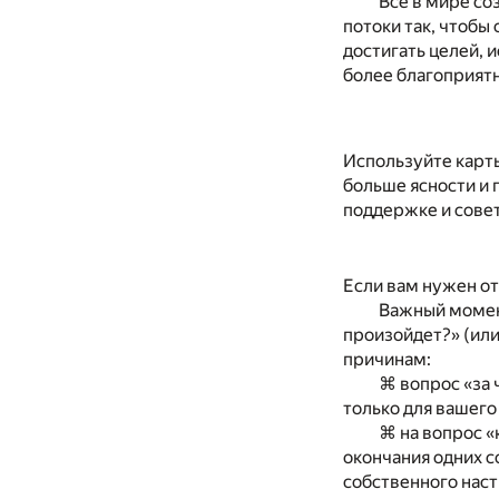
Все в мире со
потоки так, чтобы
достигать целей, 
более благоприятн
Используйте карты
больше ясности и 
поддержке и совет
Если вам нужен от
Важный момент
произойдет?» (или
причинам:
⌘ вопрос «за 
только для вашего 
⌘ на вопрос «
окончания одних с
собственного наст