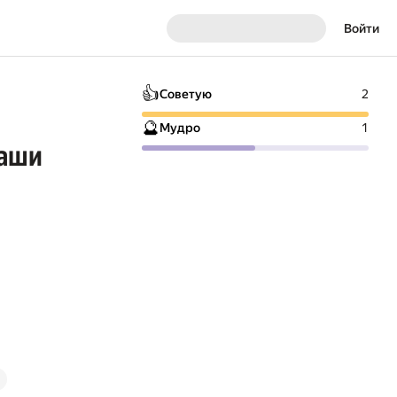
Войти
👍
Советую
2
🔮
Мудро
1
ваши