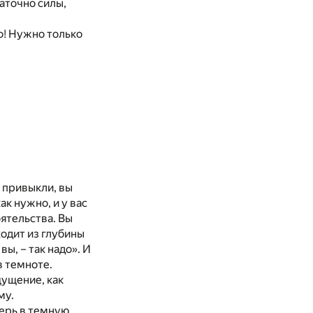
аточно силы,
о! Нужно только
к привыкли, вы
к нужно, и у вас
оятельства. Вы
ходит из глубины
ы, – так надо». И
в темноте.
щущение, как
му.
верь в темную