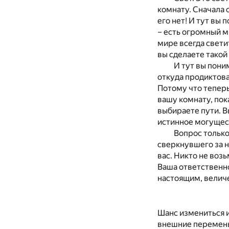
комнату. Сначала 
его нет! И тут вы
– есть огромный м
мире всегда свети
вы сделаете такой
И тут вы пони
откуда продиктова
Потому что теперь
вашу комнату, пок
выбираете пути. В
истинное могущес
Вопрос только
сверкнувшего за н
вас. Никто не возь
Ваша ответственно
настоящим, велич
Шанс измениться и
внешние перемены.