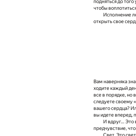
подняться до того
чтобы воплотиться
Исполнение л
открыть свое серд
Вам наверняка знак
ходите каждый ден
все в порядке, но 
следуете своему «
вашего сердца? Или
вы идете вперед, п
И вдруг… Это 
предчувствие, что
Свет. Это све