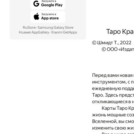
RuStore
·
Samsung Galaxy Store
Таро Кр
Huawei AppGallery
·
Xiaomi GetApps
© Шмидт Т., 2022
© ООО «Издат
Перед вами новая 
инструментом, с п
ежедневную поддер
Таро. Здесь предс
откликающиеся в 
Карты Таро Кр
жизнь мощные соз
Вселенной, вы смо
изменить свою жиз