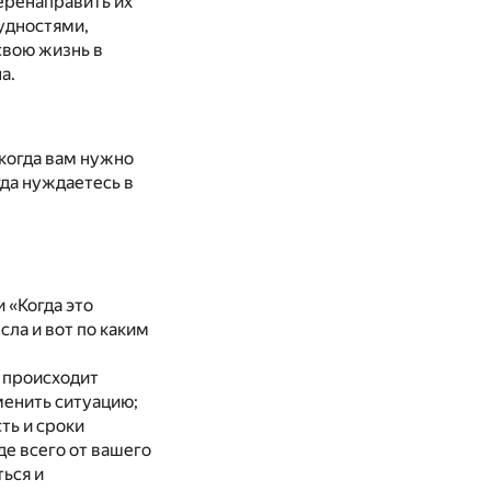
перенаправить их
рудностями,
свою жизнь в
а.
когда вам нужно
гда нуждаетесь в
 «Когда это
сла и вот по каким
е происходит
зменить ситуацию;
ть и сроки
де всего от вашего
ться и