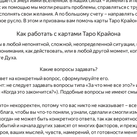
здается энергиями Вселенной. В наших силах – изменить и 
 с их помощью мы могли решать проблемы, справляться с т
исполнять свои желания. А по большому счету – направлять 
ое русло. В этом и призваны вам помочь карты Таро Крайон
Как работать с картами Таро Крайона
 в любой непонятной, сложной, неопределенной ситуации, 
понимания, как действовать, или в любой другой момент, ко
е Духа.
Какие вопросы задавать?
вет на конкретный вопрос, сформулируйте его.
: не следует задавать вопросы типа «За что мне все это?» и
 «Когда это закончится?»). Подобные вопросы не имеют смы
что» некорректен, потому что вас никто не наказывает – вс
блага, чтобы вы что‐то поняли, узнали, сделали и смогли и
когда» не может быть конкретного ответа, так как вероятнос
обытий и начала других зависят от многих факторов, и преж
роя, ваших мыслей, чувств, намерений, от готовности меня