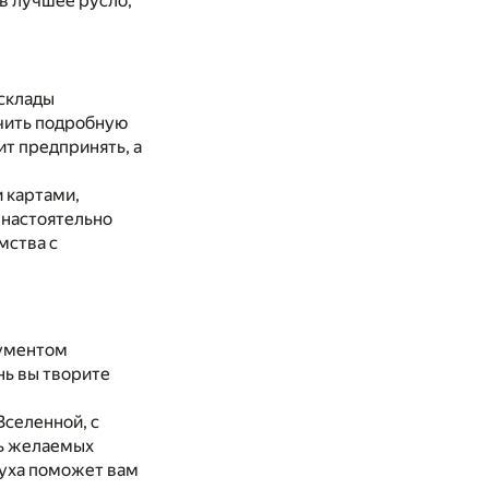
 в лучшее русло,
асклады
учить подробную
ит предпринять, а
и картами,
 настоятельно
мства с
рументом
нь вы творите
Вселенной, с
ть желаемых
Духа поможет вам