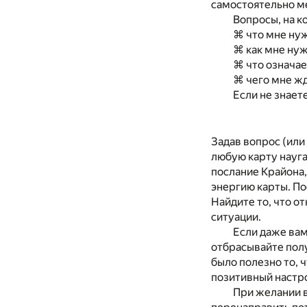
самостоятельно м
Вопросы, на к
⌘ что мне нуж
⌘ как мне ну
⌘ что означае
⌘ чего мне жд
Если не знаете
Задав вопрос (или
любую карту науга
послание Крайона,
энергию карты. По
Найдите то, что о
ситуации.
Если даже вам
отбрасывайте пол
было полезно то, 
позитивный настр
При желании 