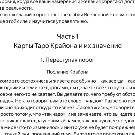
 уровня, когда все ваши намерения и желания обретают дост
 в реальности.
юбых желаний в пространстве любви Вселенной – возможн
це этой силе и научиться управлять ею.
Часть 1
Карты Таро Крайона и их значение
1. Переступая порог
Послание Крайона
омо это состояние: вы живете как обычно – как всегда – ка
ь одними и теми же дорогами, вы делаете все что нужно и ка
все же чего‐то не хватает. Вы делаете то, чего требуют обст
надо». Но кто говорит вам это слово – «надо»? Разве оно ис
 оно приходит откуда‐то извне? «Такова жизнь, – говорите в
росто потому, что «так надо», и не замечаете, что вы идете 
возникает как едва уловимый намек, как волнующее предо
 в мире что‐то изменилось и ничто уже не будет по‐прежне
т – тонкий луч, пронзивший тьму. Будто кто‐то приоткрыл д