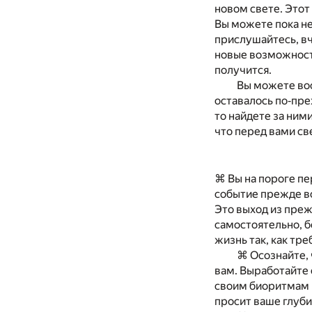
новом свете. Этот
Вы можете пока не
прислушайтесь, вч
новые возможности
получится.
Вы можете вос
оставалось по‐пре
то найдете за ним
что перед вами све
⌘ Вы на пороге пе
событие прежде вс
Это выход из преж
самостоятельно, б
жизнь так, как тр
⌘ Осознайте, 
вам. Выработайте 
своим биоритмам и
просит ваше глуби