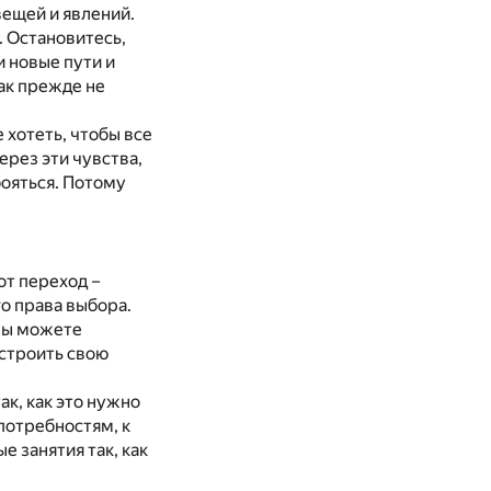
вещей и явлений.
. Остановитесь,
и новые пути и
ак прежде не
 хотеть, чтобы все
ерез эти чувства,
бояться. Потому
от переход –
о права выбора.
 вы можете
 строить свою
к, как это нужно
потребностям, к
 занятия так, как