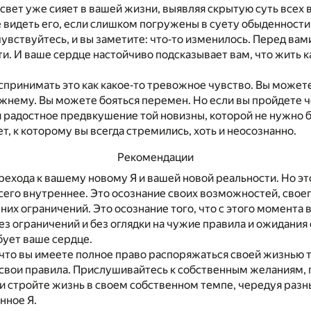
 свет уже сияет в вашей жизни, выявляя скрытую суть всех 
 видеть его, если слишком погружены в суету обыденности
увствуйтесь, и вы заметите: что‐то изменилось. Перед вам
. И ваше сердце настойчиво подсказывает вам, что жить к
принимать это как какое‐то тревожное чувство. Вы можете
жнему. Вы можете бояться перемен. Но если вы пройдете ч
и радостное предвкушение той новизны, которой не нужно 
т, к которому вы всегда стремились, хоть и неосознанно.
Рекомендации
рехода к вашему новому Я и вашей новой реальности. Но эт
его внутреннее. Это осознание своих возможностей, своег
них ограничений. Это осознание того, что с этого момента
ез ограничений и без оглядки на чужие правила и ожидания
ебует ваше сердце.
что вы имеете полное право распоряжаться своей жизнью та
свои правила. Прислушивайтесь к собственным желаниям, 
 стройте жизнь в своем собственном темпе, чередуя разные
нное Я.