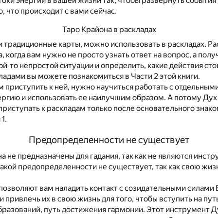
оки энергии в вашей жизни так, чтобы развернуть события
, что происходит с вами сейчас.
Таро Крайона в раскладах
 и традиционные карты, можно использовать в раскладах. Р
, когда вам нужно не просто узнать ответ на вопрос, а пол
й‐то непростой ситуации и определить, какие действия сто
кладами вы можете познакомиться в Части 2 этой книги.
 приступить к ней, нужно научиться работать с отдельным
ергию и использовать ее наилучшим образом. А потому Дух
риступать к раскладам только после основательного знако
1.
Предопределенности не существует
а не предназначены для гадания, так как не являются инст
акой предопределенности не существует, так как свою жиз
позволяют вам наладить контакт с созидательными силами 
и привлечь их в свою жизнь для того, чтобы вступить на пу
бразований, путь достижения гармонии. Этот инструмент 