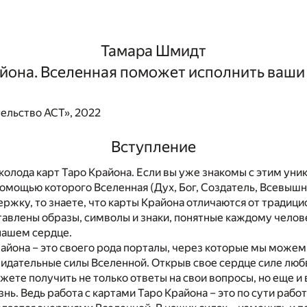
Тамара Шмидт
айона. Вселенная поможет исполнить ваши
ельство АСТ», 2022
Вступление
колода карт Таро Крайона. Если вы уже знакомы с этим ун
омощью которого Вселенная (Дух, Бог, Создатель, Всевышн
жку, то знаете, что карты Крайона отличаются от традиц
тавлены образы, символы и знаки, понятные каждому челов
нашем сердце.
айона – это своего рода порталы, через которые мы можем
идательные силы Вселенной. Открыв свое сердце силе любв
жете получить не только ответы на свои вопросы, но еще 
нь. Ведь работа с картами Таро Крайона – это по сути работ