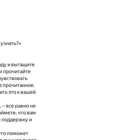
 узнать?»
оду и вытащите
ем прочитайте
чувствовать
е прочитанное.
ить это к вашей
 – все равно не
ймете, что вам
е поддержку и
Это поможет