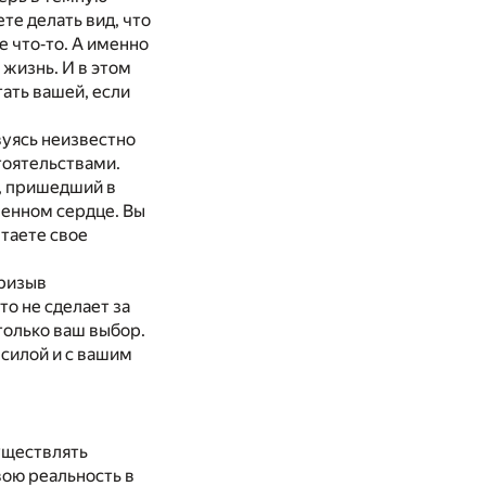
те делать вид, что
е что‐то. А именно
 жизнь. И в этом
тать вашей, если
вуясь неизвестно
тоятельствами.
т, пришедший в
венном сердце. Вы
етаете свое
призыв
о не сделает за
 только ваш выбор.
 силой и с вашим
уществлять
вою реальность в