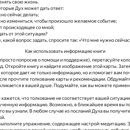
енять свою жизнь.
оторые Дух может дать ответ:
но сейчас делать;
жно измениться, чтобы произошло желаемое событие;
т происходящее со мной;
ать от этой ситуации?
, какой вопрос задать, спросите так: «Что мне нужно сейчас
Как использовать информацию книги
 просто попросив о помощи и поддержке), перетасуйте кол
д. Откройте книгу и найдите изображение этой карты. Зат
 которое дает не только информацию, но и помогает вам по
сле прочтите толкование карты и рекомендации. Обдумайт
ткликается в вашей душе. Подумайте, как вы можете примен
 кажется, что толкование не соответствует вашей ситуации,
ученную информацию. Возможно, в ближайшее время вы по
что вы узнали. В любом случае из посланий Духа вы получит
ой.
выполните упражнение, содержащее настрой-медитацию. 