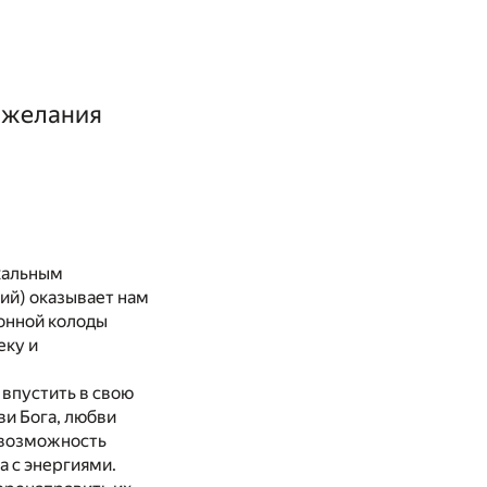
 желания
икальным
ий) оказывает нам
ионной колоды
еку и
 впустить в свою
и Бога, любви
и возможность
а с энергиями.