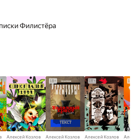
аписки Филистёра
в
Алексей Козлов
Алексей Козлов
Алексей Козлов
Алексе