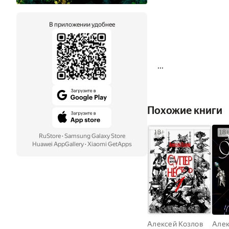
В приложении удобнее
...
Похожие книги
RuStore
·
Samsung Galaxy Store
Huawei AppGallery
·
Xiaomi GetApps
Алексей Козлов
Алек