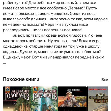
ребенку что? Для ребенка мир цельный, в нем все
имеет свое место и все сообразно. Дерьмо? Пусть
лежит, подсыхает, видоизменяется. Сопля из носа
вылезла особо длинная – интересно-то как, всем надо ее
немедленно показать! Червяки в тухлом мясе
расплодились – целая вселенная возникла!
Так вот, прятался я среди всякой гадости. И очень
мне хотелось победить. Ну очень-очень! Была в игре
одна девочка, старше меня года на три, уже в школу
ходила… Думаете, маленькие не умеют влюбляться?
Еще как умеют. Вот я и выпендривался перед ней как м
...
Похожие книги
Все