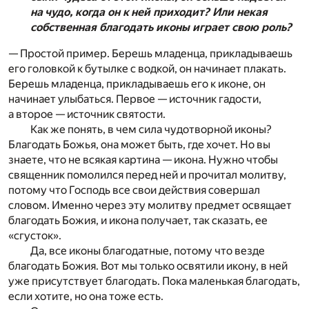
на чудо, когда он к ней приходит? Или некая
собственная благодать иконы играет свою роль?
— Простой пример. Берешь младенца, прикладываешь
его головкой к бутылке с водкой, он начинает плакать.
Берешь младенца, прикладываешь его к иконе, он
начинает улыбаться. Первое — источник гадости,
а второе — источник святости.
Как же понять, в чем сила чудотворной иконы?
Благодать Божья, она может быть, где хочет. Но вы
знаете, что не всякая картина — икона. Нужно чтобы
священник помолился перед ней и прочитал молитву,
потому что Господь все свои действия совершал
словом. Именно через эту молитву предмет освящает
благодать Божия, и икона получает, так сказать, ее
«сгусток».
Да, все иконы благодатные, потому что везде
благодать Божия. Вот мы только освятили икону, в ней
уже присутствует благодать. Пока маленькая благодать,
если хотите, но она тоже есть.