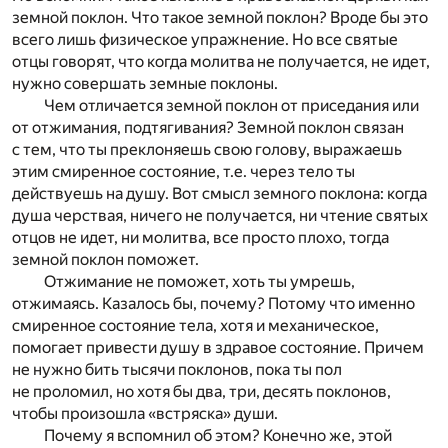
земной поклон. Что такое земной поклон? Вроде бы это
всего лишь физическое упражнение. Но все святые
отцы говорят, что когда молитва не получается, не идет,
нужно совершать земные поклоны.
Чем отличается земной поклон от приседания или
от отжимания, подтягивания? Земной поклон связан
с тем, что ты преклоняешь свою голову, выражаешь
этим смиренное состояние, т.е. через тело ты
действуешь на душу. Вот смысл земного поклона: когда
душа черствая, ничего не получается, ни чтение святых
отцов не идет, ни молитва, все просто плохо, тогда
земной поклон поможет.
Отжимание не поможет, хоть ты умрешь,
отжимаясь. Казалось бы, почему? Потому что именно
смиренное состояние тела, хотя и механическое,
помогает привести душу в здравое состояние. Причем
не нужно бить тысячи поклонов, пока ты пол
не проломил, но хотя бы два, три, десять поклонов,
чтобы произошла «встряска» души.
Почему я вспомнил об этом? Конечно же, этой