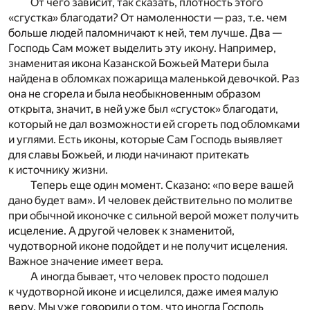
От чего зависит, так сказать, плотность этого
«сгустка» благодати? От намоленности — раз, т.е. чем
больше людей паломничают к ней, тем лучше. Два —
Господь Сам может выделить эту икону. Например,
знаменитая икона Казанской Божьей Матери была
найдена в обломках пожарища маленькой девочкой. Раз
она не сгорела и была необыкновенным образом
открыта, значит, в ней уже был «сгусток» благодати,
который не дал возможности ей сгореть под обломками
и углями. Есть иконы, которые Сам Господь выявляет
для славы Божьей, и люди начинают притекать
к источнику жизни.
Теперь еще один момент. Сказано: «по вере вашей
дано будет вам». И человек действительно по молитве
при обычной иконочке с сильной верой может получить
исцеление. А другой человек к знаменитой,
чудотворной иконе подойдет и не получит исцеления.
Важное значение имеет вера.
А иногда бывает, что человек просто подошел
к чудотворной иконе и исцелился, даже имея малую
веру. Мы уже говорили о том, что иногда Господь