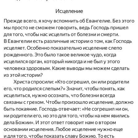
Исцеление
Прежде всего, я хочу вспомнить об Евангелие. Без этого
мы просто не сможем говорить, ведь Господь пришел
для того, чтобы нас исцелить от болезни и смерти.
В Евангелии есть различные истории о том, как Господь
исцеляет. Особенно показательно исцеление слепо
рожденного. Это было такое великое чудо, когда
исцелился орган, который никогда и не был у этого
человека здоровым. Какие выводы мы можем сделать
из этой истории?
Христа спросили: «Кто согрешил, он или родители
его, что родился слепым?» Значит, чтобы понять, как
исцелиться, нужно осознать, что болезни всегда
связаны с грехом. Чтобы произошло исцеление, должно
быть покаяние. Господь отвечает: «Не согрешил ни он,
ни родители его, но это для того, чтобы на нем явились
дела Божии». И этот ответ говорит нам о втором
основании исцеления. Любое исцеление нужно еще
и для того, чтобы показать славу Божию. То есть