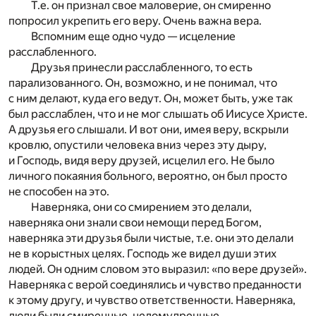
Т.е. он признал свое маловерие, он смиренно
попросил укрепить его веру. Очень важна вера.
Вспомним еще одно чудо — исцеление
расслабленного.
Друзья принесли расслабленного, то есть
парализованного. Он, возможно, и не понимал, что
с ним делают, куда его ведут. Он, может быть, уже так
был расслаблен, что и не мог слышать об Иисусе Христе.
А друзья его слышали. И вот они, имея веру, вскрыли
кровлю, опустили человека вниз через эту дыру,
и Господь, видя веру друзей, исцелил его. Не было
личного покаяния больного, вероятно, он был просто
не способен на это.
Наверняка, они со смирением это делали,
наверняка они знали свои немощи перед Богом,
наверняка эти друзья были чистые, т.е. они это делали
не в корыстных целях. Господь же видел души этих
людей. Он одним словом это выразил: «по вере друзей».
Наверняка с верой соединялись и чувство преданности
к этому другу, и чувство ответственности. Наверняка,
люди были смиренные, целомудренные.