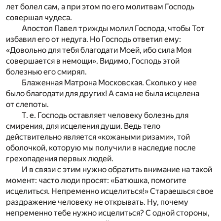
лет болел сам, а при этом по его молитвам Господь
совершал чудеса.
Апостол Павел трижды молил Господа, чтобы Тот
избавил его от недуга. Но Господь ответил ему:
«Довольно для тебя благодати Моей, ибо сила Моя
совершается в немощи». Видимо, Господь этой
болезнью его смирял.
Блаженная Матрона Московская. Сколько у нее
было благодати для других! А сама не была исцелена
от слепоты.
Т. е. Господь оставляет человеку болезнь для
смирения, для исцеления души. Ведь тело
действительно является «кожаными ризами», той
оболочкой, которую мы получили в наследие после
грехопадения первых людей.
И в связи с этим нужно обратить внимание на такой
момент: часто люди просят: «Батюшка, помогите
исцелиться. Непременно исцелиться!» Стараешься свое
раздражение человеку не открывать. Ну, почему
непременно тебе нужно исцелиться? С одной стороны,