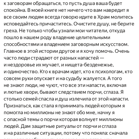
к заговорам обращаться, то пусть душа ваша будет
спокойна. В моей книге нет ничего что вам навредит я
все своим людям всегда говорю идите в Храм молитесь
исповедайтесь причаститесь. Очистите душу, не берите
греха. Не только чтобы узнали мои читатели, откуда
пошло в нашем роду владение целительными
способностями и владением заговорным искусством.
Главное в этой истории другое и я хочу помочь. Очень
часто люди страдают от разных напастей —
и нездоровье их мучает, и нищета-безденежье,
и одиночество. Кто к врачам идет, кто к психологам, кто
совсем руки опускает и на судьбу жалуется. А того
не знают люди, не чуют, что все эти напасти, включая
и лютые хвори, бывают следствием порчи, сглаза. Я
столько семей спасла и душ излечила от этой напасти.
Признаться, как стала я принимать людей которым я
помогла но миллионы не знают обо мне, начну я
с опасной темы о порчи которая волнует миллионы
людей. Дам защитные ритуалы от порчи и сглаза
и на различные ситуации, потому что поняла: сначала