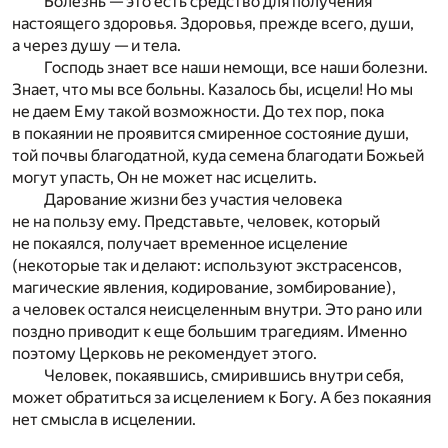
Болезнь — это есть средство для получения
настоящего здоровья. Здоровья, прежде всего, души,
а через душу — и тела.
Господь знает все наши немощи, все наши болезни.
Знает, что мы все больны. Казалось бы, исцели! Но мы
не даем Ему такой возможности. До тех пор, пока
в покаянии не проявится смиренное состояние души,
той почвы благодатной, куда семена благодати Божьей
могут упасть, Он не может нас исцелить.
Дарование жизни без участия человека
не на пользу ему. Представьте, человек, который
не покаялся, получает временное исцеление
(некоторые так и делают: используют экстрасенсов,
магические явления, кодирование, зомбирование),
а человек остался неисцеленным внутри. Это рано или
поздно приводит к еще большим трагедиям. Именно
поэтому Церковь не рекомендует этого.
Человек, покаявшись, смирившись внутри себя,
может обратиться за исцелением к Богу. А без покаяния
нет смысла в исцелении.