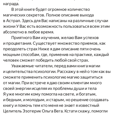
награда.
В этой книге будет огромное количество
магических секретов. Полное описание выхода
в Астрал. Здесь для Вас написаны на различные случаи
жизни У Вас есть возможность пользоваться всем этим
абсолютно в любое время.
Приятного Вам изучения, желаю Вам успехов
и процветания. Существует множество приемов, как
преодолеть страх Ниже я дам описание пяти очень
мощным способам, где, применив на практике, каждый
человек сможет победить любой свой страх.
Уважаемые читатели, перед вами книга магии
и целительства психологии. Расскажу в ней о том как вы
сможете применить психологию магию защититься
от магии. При встрече я даю своим клиентам много
своей энергии исцеляя их проблемы души и тела
Я уже многим кому помогла на свете, и богатым,
и бедным, и молодым, и старым, но решение создавать
книгу и помочь тем кто меня не знает я известный
Целитель Эзотерик Ольга Вега. Кстати скажу, помогли