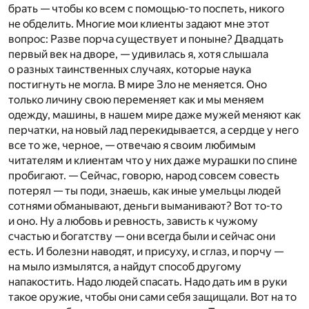
брать — чтобы ко всем с помощью-то поспеть, никого
не обделить. Многие мои клиенты задают мне этот
вопрос: Разве порча существует и поныне? Двадцать
первый век на дворе, — удивилась я, хотя слышала
о разных таинственных случаях, которые наука
постигнуть не могла. В мире Зло не меняется. Оно
только личину свою переменяет как и мы меняем
одежду, машины, в нашем мире даже мужей меняют как
перчатки, на новый лад перекидывается, а сердце у него
все то же, черное, — отвечаю я своим любимым
читателям и клиентам что у них даже мурашки по спине
пробигают. — Сейчас, говорю, народ совсем совесть
потерял — ты поди, знаешь, как иные умельцы людей
сотнями обманывают, деньги выманивают? Вот то-то
и оно. Ну а любовь и ревность, зависть к чужому
счастью и богатству — они всегда были и сейчас они
есть. И болезни наводят, и присуху, и сглаз, и порчу —
на мыло измылятся, а найдут способ другому
напакостить. Надо людей спасать. Надо дать им в руки
такое оружие, чтобы они сами себя защищали. Вот на то