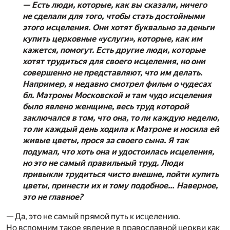
— Есть люди, которые, как вы сказали, ничего
не сделали для того, чтобы стать достойными
этого исцеления. Они хотят буквально за деньги
купить церковные «услуги», которые, как им
кажется, помогут. Есть другие люди, которые
хотят трудиться для своего исцеления, но они
совершенно не представляют, что им делать.
Например, я недавно смотрел фильм о чудесах
бл. Матроны Московской и там чудо исцеления
было явлено женщине, весь труд которой
заключался в том, что она, то ли каждую неделю,
то ли каждый день ходила к Матроне и носила ей
живые цветы, прося за своего сына. Я так
подумал, что хоть она и удостоилась исцеления,
но это не самый правильный труд. Люди
привыкли трудиться чисто внешне, пойти купить
цветы, принести их и тому подобное… Наверное,
это не главное?
— Да, это не самый прямой путь к исцелению.
Но вспомним такое явление в православной церкви как