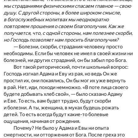
мы страданиями физическими спасаем главное — свою
душу. С другой стороны, в более широком смысле,
в богослужебных молитвах мы неоднократно
повторяем прошения о своем благополучии. Как же
получается, что, с одной стороны, нам полезнее скорби,
но Господь позволяет нам просить благополучия?
— Болезни, скорби, страдания человеку просто
необходимы. Если бы человек не имел в своей жизни ни
болезней, ни других страданий, он бы забыл про Бога.
Вот такой риторический, почти школьный вопрос:
Господь изгнал Адама и Еву из рая, но ведь Он же
простил их, они покаялись, Он бы мог их уже вернуть
в рай. Нет, иди, походи немножко. «В поте лица своего
будете добывать хлеб свой», — было сказано Адаму
и Еве. То есть, вам будет трудно, будут скорби
и болезни. А ты, женщина, в муках будешь рожать
детей. То есть всегда будут какие-то болевые
ощущения, начиная от рождения.
Почему? Не было у Адама и Евы ни опыта
смертности, ни отторжения от Бога. После греха это