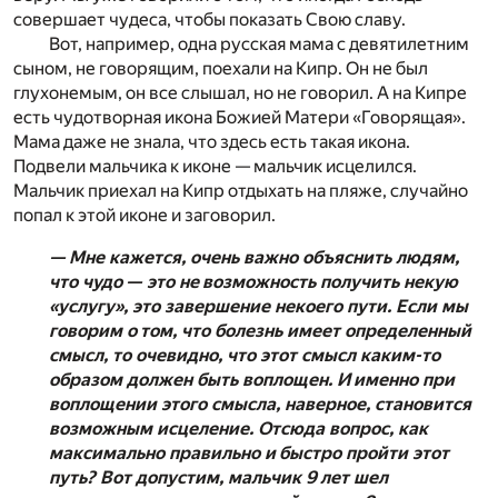
совершает чудеса, чтобы показать Свою славу.
Вот, например, одна русская мама с девятилетним
сыном, не говорящим, поехали на Кипр. Он не был
глухонемым, он все слышал, но не говорил. А на Кипре
есть чудотворная икона Божией Матери «Говорящая».
Мама даже не знала, что здесь есть такая икона.
Подвели мальчика к иконе — мальчик исцелился.
Мальчик приехал на Кипр отдыхать на пляже, случайно
попал к этой иконе и заговорил.
— Мне кажется, очень важно объяснить людям,
что чудо — это не возможность получить некую
«услугу», это завершение некоего пути. Если мы
говорим о том, что болезнь имеет определенный
смысл, то очевидно, что этот смысл каким-то
образом должен быть воплощен. И именно при
воплощении этого смысла, наверное, становится
возможным исцеление. Отсюда вопрос, как
максимально правильно и быстро пройти этот
путь? Вот допустим, мальчик 9 лет шел