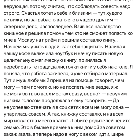
верующая, потому считаю, что соблюдать совесть надо
строго. Счастья хотеть себе и близким — тут худого
не вижу, но заграбастывать его в ущерб другим —
скверное дело, распоследнее. Взяв все наследство
книжное я решила помочь тем кто не сможет попасть ко
мне в Москву на приём и решила составлю книгу,.
Начнем мы учить людей, как себя защитить. Налила я
чашку кофе включила ноутбук и начну писать новую
целительную магическую книгу, принялась я
перебирать тетради да листочки книги у себя на столе. Я
поняла, что работа закипела, я уже отбираю материал.
Тут и муж любимый пришел на помощь говорит, чем
могу — тем помогаю, но не поспеть мне везде, я ж
не могу быть во всех местах сразу, верно? — певучим
низким голосом продолжала я ему говорить. — Да
не успеваю отвечать я в соц сетях всем не могу одна —
упарилась совсем. А так, книжку составлю, и на всех
мир искусства моего хватит. Любите родителей цените
семью. Это в былые времена к ним домой за советом
захаживала, а теперь надо в ногу с веком идти, шире