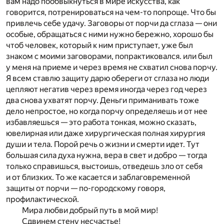
вам надо пообвыкнуться в мире искусства, как
говорится, потренироваться на чем-то попроще. Что бы
привлечь себе удачу. Заговоры от порчи да сглаза — они
особые, обращаться с ними нужно бережно, хорошо бы
чтоб человек, который к ним приступает, уже был
знаком с моими заговорами, попрактиковался. или был
у меня на приеме и через время не схватил снова порчу.
Я всем ставлю защиту дарю обереги от сглаза но люди
цепляют негатив через время иногда через год через
два снова ухватят порчу. Деньги приманивать тоже
дело непростое, но когда порчу определяешь и от нее
избавляешься — это работа тонкая, можно сказать,
ювелирная или даже хирургическая полная хирургия
души и тела. Порой речь о жизни и смерти идет. Тут
большая сила духа нужна, вера в свет и добро — тогда
только справишься, выстоишь, отведешь зло от себя
и от близких. То же касается и заблаговременной
защиты от порчи — по-городскому говоря,
профилактической.
Мира любви добрый путь в мой мир!
Сдвинем стену несчастье!