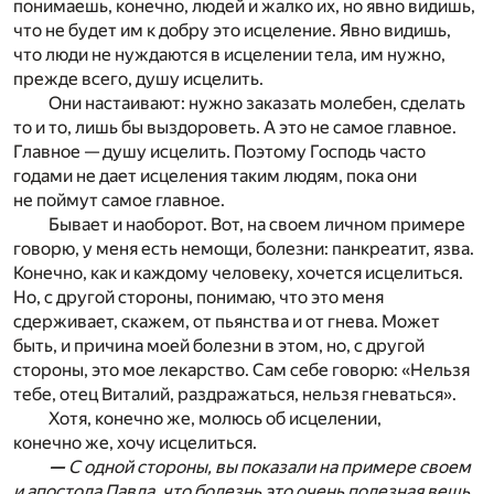
понимаешь, конечно, людей и жалко их, но явно видишь,
что не будет им к добру это исцеление. Явно видишь,
что люди не нуждаются в исцелении тела, им нужно,
прежде всего, душу исцелить.
Они настаивают: нужно заказать молебен, сделать
то и то, лишь бы выздороветь. А это не самое главное.
Главное — душу исцелить. Поэтому Господь часто
годами не дает исцеления таким людям, пока они
не поймут самое главное.
Бывает и наоборот. Вот, на своем личном примере
говорю, у меня есть немощи, болезни: панкреатит, язва.
Конечно, как и каждому человеку, хочется исцелиться.
Но, с другой стороны, понимаю, что это меня
сдерживает, скажем, от пьянства и от гнева. Может
быть, и причина моей болезни в этом, но, с другой
стороны, это мое лекарство. Сам себе говорю: «Нельзя
тебе, отец Виталий, раздражаться, нельзя гневаться».
Хотя, конечно же, молюсь об исцелении,
конечно же, хочу исцелиться.
—
С одной стороны, вы показали на примере своем
и апостола Павла, что болезнь это очень полезная вещь,