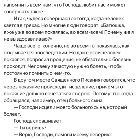
напомнить всем нам, что Господь любит нас и может
совершать такое.
Итак, чудеса совершаются тогда, когда человек
кается в грехах. Но многие люди говорят: «Батюшка,
я же уже во всем покаялась, во всем-всем! Почему же я
не выздоравливаю?»
Чаще всего, конечно, не во всем ты покаялась, как
открывается впоследствии. Но даже если человек
покаялся, попросил прощения, не обязательно болезнь
проходит. Человеку зачастую нужно болеть, чтобы
постоянно помнить о чем-то.
В другом месте Священного Писания говорится, что
через покаяние происходит исцеление, причем это
покаяние должно сочетаться с верою. Потому что когда
обращался, например, отец больного сына:
— Господи исцели моего больного сына, который
болеет.
Господь спрашивает:
— Ты веришь?
— Верю, Господи, помоги моему неверию!