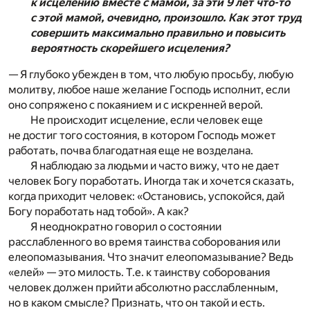
к исцелению вместе с мамой, за эти 9 лет что-то
с этой мамой, очевидно, произошло. Как этот труд
совершить максимально правильно и повысить
вероятность скорейшего исцеления?
— Я глубоко убежден в том, что любую просьбу, любую
молитву, любое наше желание Господь исполнит, если
оно сопряжено с покаянием и с искренней верой.
Не происходит исцеление, если человек еще
не достиг того состояния, в котором Господь может
работать, почва благодатная еще не возделана.
Я наблюдаю за людьми и часто вижу, что не дает
человек Богу поработать. Иногда так и хочется сказать,
когда приходит человек: «Остановись, успокойся, дай
Богу поработать над тобой». А как?
Я неоднократно говорил о состоянии
расслабленного во время таинства соборования или
елеопомазывания. Что значит елеопомазывание? Ведь
«елей» — это милость. Т.е. к таинству соборования
человек должен прийти абсолютно расслабленным,
но в каком смысле? Признать, что он такой и есть.