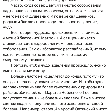
Часто, когда совершается таинство соборования
над парализованным человеком, он не может каяться,
у него нет сил душевных. И по вере священников,
родных и близких происходит реальное исцеление,
чудо.
Все говорят чудесах, происходящих, например,
у мощей блаженной Матроны. А священник часто
сталкивается с выздоровлением человека после
соборования. Сам он абсолютно расслабленный, но ему
дается исцеление по вере других и по своему
смиренному покаянию.
Поэтому, чтобы чудо исцеления произошло, нужно
иметь покаяние и веру.
Болезнь часто не исцеляется до конца, потому что
она дает человеку покаяние и смирение. И чтобы душа
человеческая имела более качественную природу для
райских обителей, для Царства Небесного, Господь
попускает те или иные болезни человеку. Даже многие
святые люди не получали полного исцеления от своей
болезни. Например, старец Амвросий Оптинский много