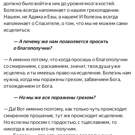
должно было войти в них до уровня мозга костей.
Болезнь всегда напоминает о нашем грехопадении.
Нашем, не Адама и Евы, а нашем! И болезнь всегда
напоминает о Спасителе, о том, что мы не можем сами
исцелиться.
— А почему же нам позволяется просить
о благополучии?
— А именно потому, что когда просишь о благополучии
со смирением, с раскаянием, значит, твоя душа уже
исцелена, и ты имеешь право на исцеление. Болезнь нам
нужна, когда мы поражены грехом, забвением Бога,
отхождением от Бога.
— Но мы же все поражены грехом?
— Да! Вот именно поэтому, как только чуть происходит
смиренное прошение, тут же происходит исцеление.
Но если мы просим с гордостью, с тщеславием, то
никогда в жизни его не получим.