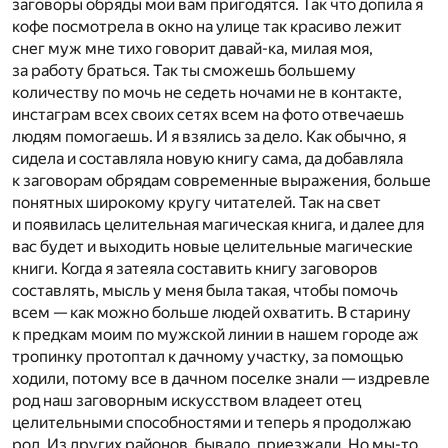
заговоры обряды мои вам пригодятся. Так что допила я
кофе посмотрела в окно на улице так красиво лежит
снег муж мне тихо говорит давай-ка, милая моя,
за работу браться. Так ты сможешь большему
количеству по мочь не седеть ночами не в контакте,
инстаграм всех своих сетях всем на фото отвечаешь
людям помогаешь. И я взялись за дело. Как обычно, я
сидела и составляла новую книгу сама, да добавляла
к заговорам обрядам современные выражения, больше
понятных широкому кругу читателей. Так на свет
и появилась целительная магическая книга, и далее для
вас будет и выходить новые целительные магические
книги. Когда я затеяла составить книгу заговоров
составлять, мысль у меня была такая, чтобы помочь
всем — как можно больше людей охватить. В старину
к предкам моим по мужской линии в нашем городе аж
тропинку протоптал к дачному участку, за помощью
ходили, потому все в дачном поселке знали — издревле
род наш заговорным искусством владеет отец
целительными способностями и теперь я продолжаю
род. Из других районов, бывало, приезжали. Но мы-то