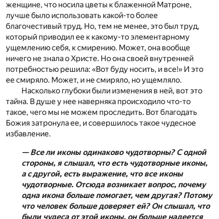
женщине, что носила цветы к блаженной Матроне,
лучше было использовать какой-то более
благочестивый труд. Но, тем не менее, это был труд,
который приводил ее к какому-то элементарному
ущемлению себя, к смирению. Может, она вообще
ничего не знала о Христе. Но она своей внутренней
потребностью решила: «Вот буду носить, и все!» И это
ее смиряло. Может, и не смиряло, но ущемляло.
Насколько глубоки были изменения в ней, вот это
тайна. В душе у нее наверняка происходило что-то
такое, чего мы не можем проследить. Вот благодать
Божия затронула ее, и совершилось такое чудесное
избавление.
— Все ли иконы одинаково чудотворны? С одной
стороны, я слышал, что есть чудотворные иконы,
а с другой, есть выражение, что все иконы
чудотворные. Отсюда возникает вопрос, почему
одна икона больше помогает, чем другая? Потому
что человек больше доверяет ей? Он слышал, что
были чудеса от этой иконы, он больше надеется