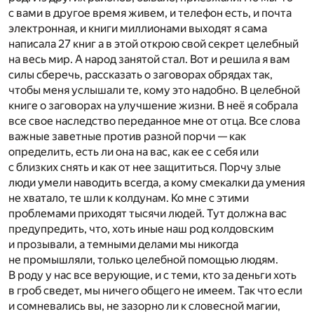
с вами в другое время живем, и телефон есть, и почта
электронная, и книги миллионами выходят я сама
написала 27 книг а в этой открою свой секрет целебный
на весь мир. А народ занятой стал. Вот и решила я вам
силы сберечь, рассказать о заговорах обрядах так,
чтобы меня услышали те, кому это надобно. В целебной
книге о заговорах на улучшение жизни. В неё я собрала
все свое наследство переданное мне от отца. Все слова
важные заветные против разной порчи — как
определить, есть ли она на вас, как ее с себя или
с близких снять и как от нее защититься. Порчу злые
люди умели наводить всегда, а кому смекалки да умения
не хватало, те шли к колдунам. Ко мне с этими
проблемами приходят тысячи людей. Тут должна вас
предупредить, что, хоть иные наш род колдовским
и прозывали, а темными делами мы никогда
не промышляли, только целебной помощью людям.
В роду у нас все верующие, и с теми, кто за деньги хоть
в гроб сведет, мы ничего общего не имеем. Так что если
и сомневались вы, не зазорно ли к словесной магии,