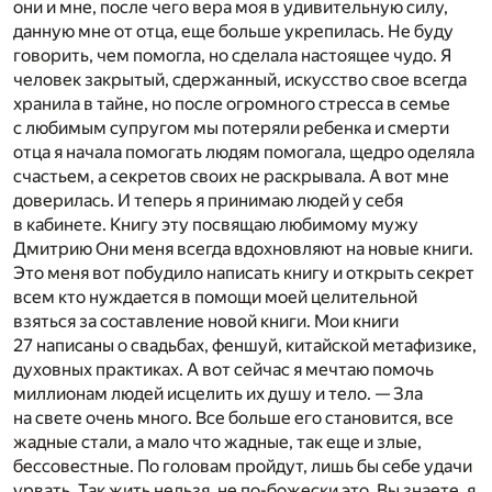
они и мне, после чего вера моя в удивительную силу,
данную мне от отца, еще больше укрепилась. Не буду
говорить, чем помогла, но сделала настоящее чудо. Я
человек закрытый, сдержанный, искусство свое всегда
хранила в тайне, но после огромного стресса в семье
с любимым супругом мы потеряли ребенка и смерти
отца я начала помогать людям помогала, щедро оделяла
счастьем, а секретов своих не раскрывала. А вот мне
доверилась. И теперь я принимаю людей у себя
в кабинете. Книгу эту посвящаю любимому мужу
Дмитрию Они меня всегда вдохновляют на новые книги.
Это меня вот побудило написать книгу и открыть секрет
всем кто нуждается в помощи моей целительной
взяться за составление новой книги. Мои книги
27 написаны о свадьбах, феншуй, китайской метафизике,
духовных практиках. А вот сейчас я мечтаю помочь
миллионам людей исцелить их душу и тело. — Зла
на свете очень много. Все больше его становится, все
жадные стали, а мало что жадные, так еще и злые,
бессовестные. По головам пройдут, лишь бы себе удачи
урвать. Так жить нельзя, не по-божески это. Вы знаете, я