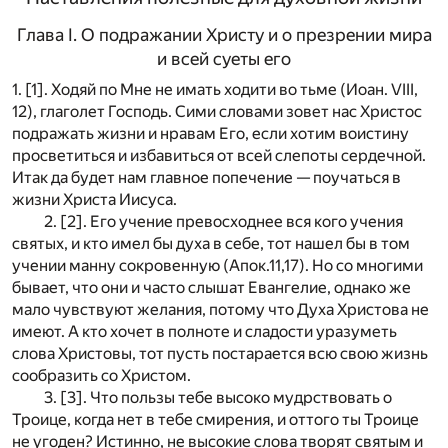
Глава I. О подражании Христу и о презрении мира
и всей суеты его
1. [1]. Ходяй по Мне не имать ходити во тьме (Иоан. VIII,
12), глаголет Господь. Сими словами зовет нас Христос
подражать жизни и нравам Его, если хотим воистину
просветиться и избавиться от всей слепоты сердечной.
Итак да будет нам главное попечение — поучаться в
жизни Христа Иисуса.
2. [2]. Его учение превосходнее вся кого учения
святых, и кто имел бы духа в себе, тот нашел бы в том
учении манну сокровенную (Апок.11,17). Но со многими
бывает, что они и часто слышат Евангелие, однако же
мало чувствуют желания, потому что Духа Христова не
имеют. А кто хочет в полноте и сладости уразуметь
слова Христовы, тот пусть постарается всю свою жизнь
сообразить со Христом.
3. [3]. Что пользы тебе высоко мудрствовать о
Троице, когда нет в тебе смирения, и оттого ты Троице
не угоден? Истинно, не высокие слова творят святым и