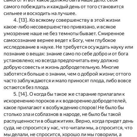
самого побеждать и каждый день от того становится
сильнее и восходить на лучшее.
4. [13]. Ко всякому совершенству в этой жизни
какое-либо несовершенство привязано, и всякое
умозрение наше не без темноты бывает. Смиренное
самосознание вернее ведет к Богу, чем глубокое
исследование в науке. Не требуется осуждать науку или
познание о вещах: знание само по себе добро и от бога
установлено; но всегда предпочитать ему должно
добрую совесть и жизнь добродетельную. Многие
заботятся больше о знании, чем о доброй жизни; оттого
часто заблуждаются и мало приносят плода, либо вовсе
остаются без плода.
5. [14]. О когда бы такое же старание прилагали к
искоренению пороков и к водворению добродетелей,
какое прилагают к возбуждению споров! Не было бы
столько зла и соблазнов в народе, не было бы такой
распущенности в общежитиях. Верно, когда придет день
суда, не спросится у нас, что читали мы, а спросится, что
мы делали, не спросится, хорошо ли мы говорили, а