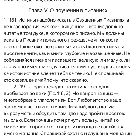
Глава V. О поучении в писаниях
1. [18]. Истины надобно искать в Священных Писаниях, а
не красноречия. Всякое Священное Писание должно
читать в том духе, в котором оно писано. Мы должны
искать в Писании полезного прежде, чем тонкости
слова. Также охотно должны читать благочестивые и
простые книги, как и книги глубокие и возвышенные. Не
соблазняйся именем писавшего, великую, ли малую, ли
славу оно имеет между писателями: пусть одна любовь
к чистой истине влечет тебя к чтению. Не спрашивай.
кто сказал, внимай тому, что сказано.
2. [19]. Люди преходят, но истина Господня
пребывает во веки (Пс. 116, 2). Не взирая на лица —
многообразно глаголет нам Бог. Любопытство наше
часто мешает нам в чтении Писаний, когда хотим
выразуметь и обсудить там, где надо пройти простою
мыслью. Если хочешь почерпнуть пользу, читай во
смирении, в простоте, в вере, и никогда не гоняйся за
именем знания. Спрашивай охотно и слушай в молчании