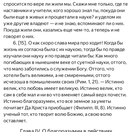
спросится по вере ли жили мы. Скажи мне только, где те
наставники и учители, кого хорошо знал ты, покуда они
были еще в живых и процветали в науке? и уделом их
уже другие владеют — и не знаю, вспоминают ли о них.
Покуда жили они, казались еще чем-то, а теперь и не
говорят о них.
6. [15]. О как скоро слава мира про ходит! Когда бы
жизнь их согласна была с их наукою, тогда бы по правде
изучали они науку и по правде читали бы: Как много
погибающих в нынешнем веке от суетной науки, оттого,
что мало заботились о служении Богу. Оттого, что
хотели быть великими, а не смиренными, оттого
исчезоша в помышлениях своих (Рим. 1, 21). — Истинно
велик, кто любовь имеет великую. Истинно велик, кто
сам в себе мал и ни во что вменяет самый верх почести.
Истинно благоразумен, кто все земное за уметы
почитает Да Христа приобщает (Филипп. III, 8). Истинно
ученый тот, кто творит волю Божию, а свою волю
оставляет.
Глава IV. О благоразумии в действиях