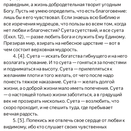
праведным, а жизнь добродетельная творит угодным
Богу. Пусть не умею определить, что есть благоговение:
лишь бы я его чувствовал. Если знаешь всю Библию и
все изречения мудрецов, что пользы во всем том, когда
нет любви и благочестия? Суета суетствий, и все суета
(Еккл. 12), — разве любить Бога и служить Ему Единому.
Презирая мир, взирать на небесное царствие — вот в
чем состоит верховная мудрость.
4. [4]. Суета — искать богатства гибнущего и на него
возлагать упование. И то суета — гоняться за почестями
и подниматься на высоту. Суета — прилепляться к
желаниям плоти и того желать, от чего после надо
понесть тяжкое наказание. Суета — желать долгой
жизни, а о доброй жизни мало иметь попечения. Суета
— о настоящей только жизни заботиться, а в грядущий
век не прозирать нисколько. Суета — возлюбить, что
скоро проходит, и не спешить туда, где пребывает
вечная радость.
5. [5]. Попекись же отвлечь свое сердце от любви к
видимому, ибо кто слушает своих чувственных