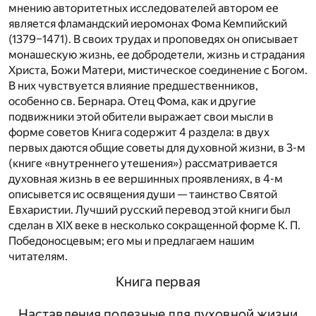
мнению авторитетных исследователей автором ее
является фламандский иеромонах Фома Кемпийский
(1379–1471). В своих трудах и проповедях он описывает
монашескую жизнь, ее добродетели, жизнь и страдания
Христа, Божи Матери, мистическое соединение с Богом.
В них чувствуется влияние предшественников,
особенно св. Бернара. Отец Фома, как и другие
подвижники этой обители выражает свои мысли в
форме советов Книга содержит 4 раздела: в двух
первых даются общие советы для духовной жизни, в 3-м
(книге «внутреннего утешения») рассматривается
духовная жизнь в ее вершинных проявлениях, в 4-м
описывется ис освящения души — таинство Святой
Евхаристии. Лучший русский перевод этой книги был
сделан в XIX веке в несколько сокращенной форме К. П.
Победоносцевым; его мы и предлагаем нашим
читателям.
Книга первая
Наставления полезные для духовной жизни