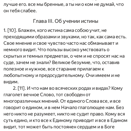
лучше его. все мы бренные, а ты ни о ком не думай, что
он тебя слабее.
Глава III. Об учении истины
1. [10]. Блажен, кого истина сама собою учит, не
преходящими образами и звуками, но так, как сама есть.
Свое мнение и свое чувство часто нас обманывает и
немного видит. Что пользы высоко умствовать о
скрытых и темных предметах, о чем и не спросят нас на
суде, зачем не знали? Великое безумие, что, оставив
полезное и нужное, все старание прилагаем к
любопытному и предосудительному. Очи имеем и не
видим.
2. [11]. И что нам во всяческих родах и видах? Кому
глаголет вечное Слово, тот свободен от
многоразличных мнений. От единого Слова все, и все
говорит о едином, и в нем Начало глаголющее нам. Без
него никто не разумеет, никто не судит право. Кому вся
суть едино, и кто все к Единому приводит и все в Едином
видит, тот может быть постоянен сердцем и в Боге