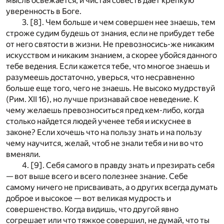
мысль освежается, и чистая совесть дает крепкую
уверенность в Боге.
3. [8]. Чем больше и чем совершен нее знаешь, тем
строже судим будешь от знания, если не прибудет тебе
от него святости в жизни. Не превозносись-же никаким
искусством и никаким знанием, а скорее убойся данного
тебе ведения. Если кажется тебе, что многое знаешь и
разумеешь достаточно, уверься, что несравненно
больше еще того, чего не знаешь. Не высоко мудрствуй
(Рим. XII 16), но лучше признавай свое неведение. К
чему желаешь превозноситься пред кем-либо, когда
столько найдется людей ученее тебя и искуснее в
законе? Если хочешь что на пользу знать и на пользу
чему научится, желай, чтоб не знали тебя и ни во что
вменяли.
4. [9]. Себя самого в правду знать и презирать себя
— вот выше всего и всего полезнее знание. Себе
самому ничего не присваивать, а о других всегда думать
доброе и высокое — вот великая мудрость и
совершенство. Когда видишь, что другой явно
согрешает или что тяжкое совершил, не думай, что ты