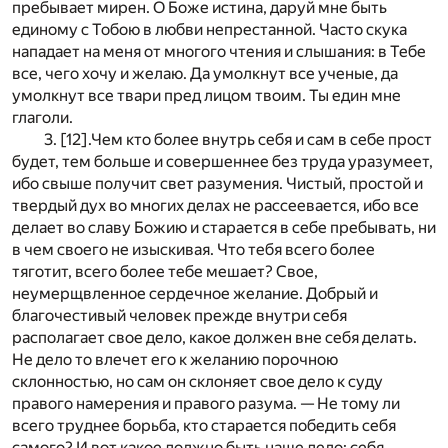
пребывает мирен. О Боже истина, даруй мне быть
единому с Тобою в любви непрестанной. Часто скука
нападает на меня от многого чтения и слышания: в Тебе
все, чего хочу и желаю. Да умолкнут все ученые, да
умолкнут все твари пред лицом твоим. Ты един мне
глаголи.
3. [12].Чем кто более внутрь себя и сам в себе прост
будет, тем больше и совершеннее без труда уразумеет,
ибо свыше получит свет разумения. Чистый, простой и
твердый дух во многих делах не рассеевается, ибо все
делает во славу Божию и старается в себе пребывать, ни
в чем своего не изыскивая. Что тебя всего более
тяготит, всего более тебе мешает? Свое,
неумерщвленное сердечное желание. Добрый и
благочестивый человек прежде внутри себя
располагает свое дело, какое должен вне себя делать.
Не дело то влечет его к желанию порочною
склонностью, но сам он склоняет свое дело к суду
правого намерения и правого разума. — Не тому ли
всего труднее борьба, кто старается победить себя
самого? И вот какое должно быть наше дело: себя