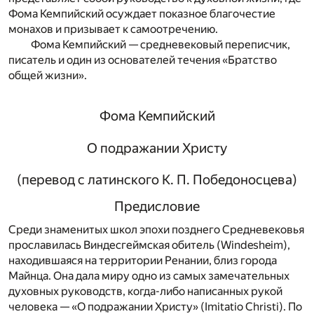
Фома Кемпийский осуждает показное благочестие
монахов и призывает к самоотречению.
Фома Кемпийский — средневековый переписчик,
писатель и один из основателей течения «Братство
общей жизни».
Фома Кемпийский
О подражании Христу
(перевод с латинского К. П. Победоносцева)
Предисловие
Среди знаменитых школ эпохи позднего Средневековья
прославилась Виндесгеймская обитель (Windesheim),
находившаяся на территории Ренании, близ города
Майнца. Она дала миру одно из самых замечательных
духовных руководств, когда-либо написанных рукой
человека — «О подражании Христу» (Imitatio Christi). По