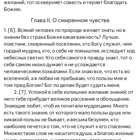
желаний, тот оскверняет совесть и теряет благодать
Божию.
Глава II. О смиренном чувстве
1. [6]. Всякий человек по природе желает знать; но в
знании без страха Божия какая важность? Лучше,
поистине, смиренный поселянин, кто Богу служит, чем
гордый мудрец, кто, о себе не помышляя, исследует ход
небесных светил. Кто себя самого в правду знает, тот о
себе самом низко думает и не услаждается
человеческими похвалами. Если знаю все, что есть во
вселенной, а в любви не пребываю, что пользы мне в
том пред Богом? Бог по делам будет судить меня.
2. [7]. Успокой в себе излишнее желание знаний; от
него тебе прибудет великое рассеяние и обольщение.
Знающие любят, чтоб их почитали мудрецами. Много
есть такого знания, от которого мало пользы душе или
никакой пользы не бывает, и весьма безумен, кто
наиболее печется о том, что не служит к его спасению.
Множеством слов не насытится душа, а благою жизнью