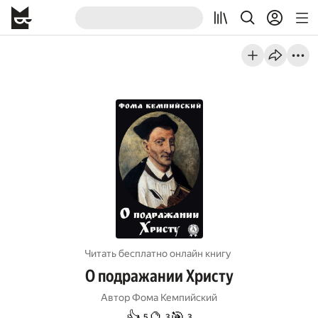
Читать бесплатно онлайн книгу
О подражании Христу
Автор
Фома Кемпийский
👍
🔮
🎯
5
3
3