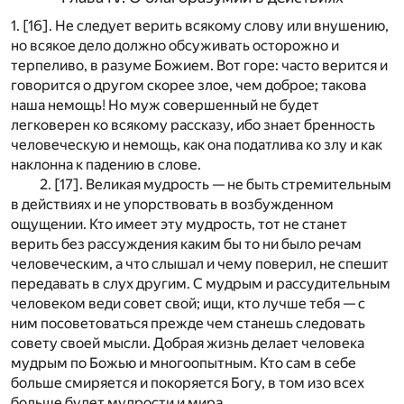
1. [16]. Не следует верить всякому слову или внушению,
но всякое дело должно обсуживать осторожно и
терпеливо, в разуме Божием. Вот горе: часто верится и
говорится о другом скорее злое, чем доброе; такова
наша немощь! Но муж совершенный не будет
легковерен ко всякому рассказу, ибо знает бренность
человеческую и немощь, как она податлива ко злу и как
наклонна к падению в слове.
2. [17]. Великая мудрость — не быть стремительным
в действиях и не упорствовать в возбужденном
ощущении. Кто имеет эту мудрость, тот не станет
верить без рассуждения каким бы то ни было речам
человеческим, а что слышал и чему поверил, не спешит
передавать в слух другим. С мудрым и рассудительным
человеком веди совет свой; ищи, кто лучше тебя — с
ним посоветоваться прежде чем станешь следовать
совету своей мысли. Добрая жизнь делает человека
мудрым по Божью и многоопытным. Кто сам в себе
больше смиряется и покоряется Богу, в том изо всех
больше будет мудрости и мира.