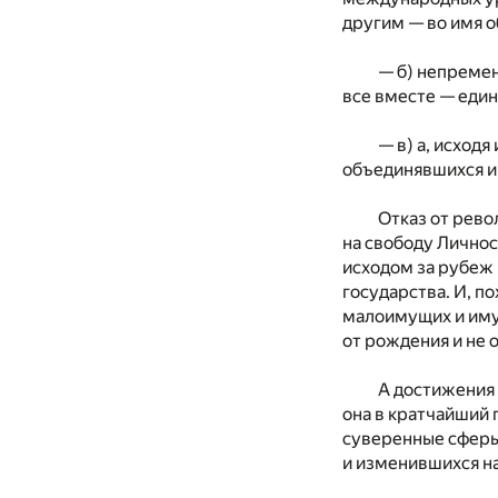
другим — во имя 
— б) непременн
все вместе — един
— в) а, исход
объединявшихся и
Отказ от рево
на свободу Личнос
исходом за рубеж
государства. И, п
малоимущих и иму
от рождения и не 
А достижения 
она в кратчайший 
суверенные сферы
и изменившихся н