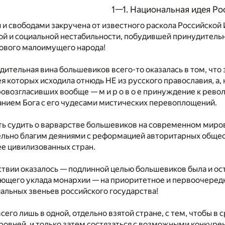
1—1. Национальная идея Ро
и и свободами закручена от известного раскола Российско
ой и социальной нестабильности, побудившей принудительн
ового малоимущего народа!
дительная вина большевиков всего-то оказалась в том, чт
я которых исходила отнюдь НЕ из русского православия, а,
овозгласивших вообще — м и р о в о е принуждение к рев
анием Бога с его чудесами мистических перевоплощений.
ть судить о варварстве большевиков на современном миро
ельно благим деяниями с реформацией авторитарных общес
ее цивилизованных стран.
ствии оказалось — подлинной целью большевиков была и о
ющего уклада монархии — на приоритетное и первоочередн
альных звеньев российского государства!
всего лишь в одной, отдельно взятой стране, с тем, чтобы в
вней, и только затем состязаться с возможными конкурен