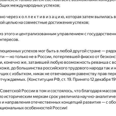
общих международных успехов;
о через к о л л е к т и в и з а ц и ю, которая затем вылил
ой целью на совместные достижения успехов;
я из этого и централизованным управлением с государстве
нтересов.
люционных успехов мог быть в любой другой стране — ряд
ти — но только не в России, потерпевшей фиаско от безк
 и, конечно же, затаившей любую возможность реванша с в
охоже, до большинства российского трудового народа так и 
щих с избытком, никак не отвечающим равенству прав пе
отчуждаемых. (Конституция РФ, ст. 19. Принято 12 декабря 
Советской России в том и состоялось, что благодаря масс
по историческим меркам срок увеличила научно-аналитиче
 и направления отечественных концепций развития — с об
ациональных особенностей России!