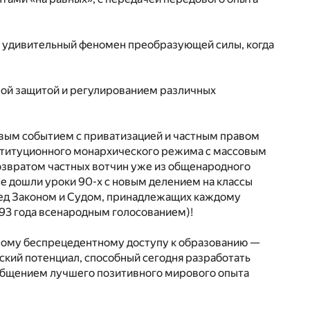
ась в удивительный феномен преобразующей силы, когда
нной защитой и регулированием различных
овым событием с приватизацией и частным правом
онституционного монархического режима с массовым
озвратом частных вотчин уже из общенародного
не дошли уроки 90-х с новым делением на классы
ред Законом и Судом, принадлежащих каждому
1993 года всенародным голосованием)!
овому беспрецедентному доступу к образованию —
ский потенциал, способный сегодня разработать
общением лучшего позитивного мирового опыта