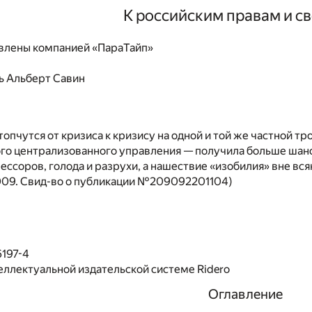
К российским правам и с
влены компанией «ПараТайп»
ь
Альберт Савин
 топчутся от кризиса к кризису на одной и той же частной т
го централизованного управления — получила больше шанс
ессоров, голода и разрухи, а нашествие «изобилия» вне вс
2009. Свид-во о публикации №209092201104)
6197-4
еллектуальной издательской системе Ridero
Оглавление