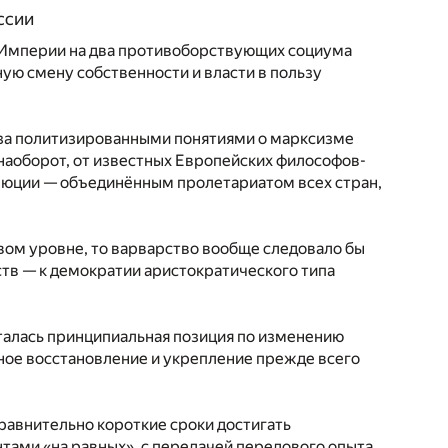
ссии
й Империи на два противоборствующих социума
ую смену собственности и власти в пользу
о за политизированными понятиями о марксизме
 наоборот, от известных Европейских философов-
олюции — объединённым пролетариатом всех стран,
вом уровне, то варварство вообще следовало бы
тв — к демократии аристократического типа
сталась принципиальная позиция по изменению
ое восстановление и укрепление прежде всего
 сравнительно короткие сроки достигать
тами «на равных», с передачей передового опыта