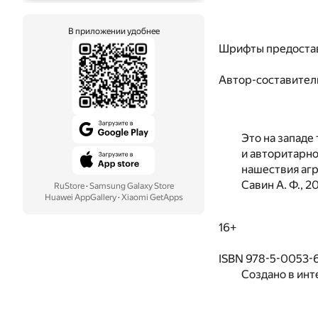
В приложении удобнее
Шрифты предоста
Автор-составител
Это на западе
и авторитарно
нашествия агр
Савин А. Ф., 
RuStore
·
Samsung Galaxy Store
Huawei AppGallery
·
Xiaomi GetApps
16+
ISBN 978-5-0053-
Создано в инт