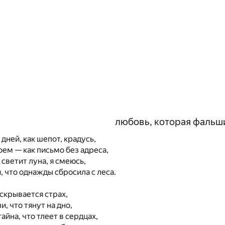
любовь, которая фальш
дней, как шепот, крадусь,
оем — как письмо без адреса,
а светит луна, я смеюсь,
, что однажды сбросила с леса.
скрывается страх,
, что тянут на дно,
тайна, что тлеет в сердцах,