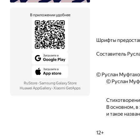
В приложении удобнее
Шрифты предоста
Составитель
Русл
© Руслан Муфтахо
© Руслан Муфт
RuStore
·
Samsung Galaxy Store
Huawei AppGallery
·
Xiaomi GetApps
Стихотворения
В основном, в
и такое назван
12+