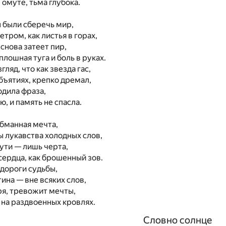
в омуте, тьма глубока.
 были сберечь мир,
тром, как листья в горах,
 снова затеет пир,
плошная туга и боль в руках.
гляд, что как звезда гас,
объятиях, крепко дремал,
одила фраза,
, и память не спасла.
обманная мечта,
 лукавства холодных слов,
ути — лишь черта,
сердца, как брошенный зов.
 дороги судьбы,
тина — вне всяких слов,
ря, тревожит мечты,
 на раздвоенных кровлях.
Словно солнце