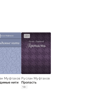
ан Муфтахов
Руслан Муфтахов
димые нити
Пропасть
18
+