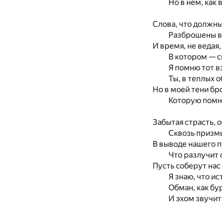
Но в нем, как 
Слова, что должны
Разброшены ве
И время, не ведая,
В котором — с
Я помню тот вз
Ты, в теплых 
Но в моей тени бр
Которую помню
Забытая страсть, 
Сквозь призмы
В выводе нашего п
Что разлучит 
Пусть соберут нас
Я знаю, что ис
Обман, как бу
И эхом звучит