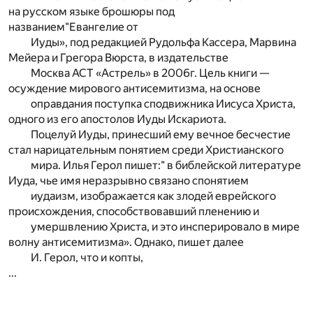
на русском языке брошюры под
названием"Евангелие от
Иуды», под редакцией Рудольфа Кассера, Марвина
Мейера и Грегора Вюрста, в издательстве
Москва АСТ «Астрель» в 2006г. Цель книги —
осуждение мирового антисемитизма, на основе
оправдания поступка сподвижника Иисуса Христа,
одного из его апостолов Иуды Искариота.
Поцелуй Иуды, принесший ему вечное бесчестие
стал нарицательным понятием среди Христианского
мира. Илья Герол пишет:" в библейской литературе
Иуда, чье имя неразрывно связано спонятием
иудаизм, изображается как злодей еврейского
происхождения, способствовавший пленению и
умершвлению Христа, и это инсперировало в мире
волну антисемитизма». Однако, пишет далее
И. Герол, что и копты,
...