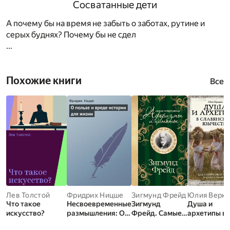
Сосватанные дети
А почему бы на время не забыть о заботах, рутине и
серых буднях? Почему бы не сдел
...
Похожие книги
Все
Лев Толстой
Фридрих Ницше
Зигмунд Фрейд
Юлия Веркл
Что такое
Несвоевременные
Зигмунд
Душа и
искусство?
размышления: О
Фрейд. Самые
архетипы в
пользе и вреде
остроумные
славянском