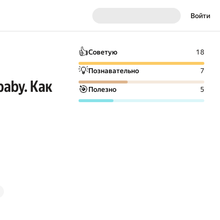
Войти
👍
Советую
18
💡
Познавательно
7
aby. Как
🎯
Полезно
5