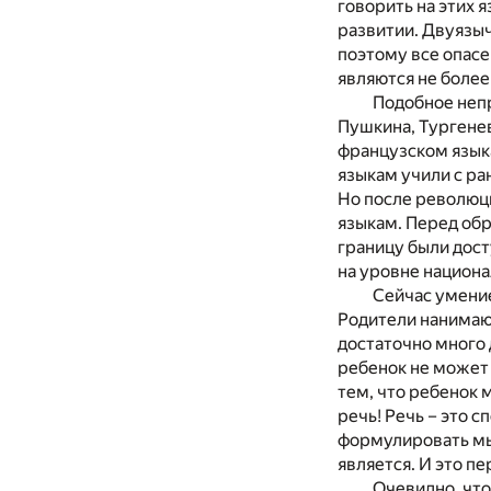
говорить на этих 
развитии. Двуязыч
поэтому все опасе
являются не боле
Подобное непр
Пушкина, Тургенев
французском языка
языкам учили с ра
Но после революци
языкам. Перед обр
границу были дост
на уровне национа
Сейчас умение
Родители нанимают
достаточно много 
ребенок не может 
тем, что ребенок м
речь! Речь – это 
формулировать мыс
является. И это п
Очевидно, что