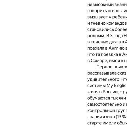
невысокими знания
говорить по-англий
вызывает у ребенк
и гневно командова
становились более
родным. В 3 года 
в течение дня, а в
поехала в Англию 
что та поездка в А
в Самаре, имея в 
Первое появле
рассказывала сказ
удивительного, чт
системы My Englis
живя в России, с 
обучаются тысячи 
самостоятельно и 
контрольной групп
знания языка (13 %
старте имели обыч