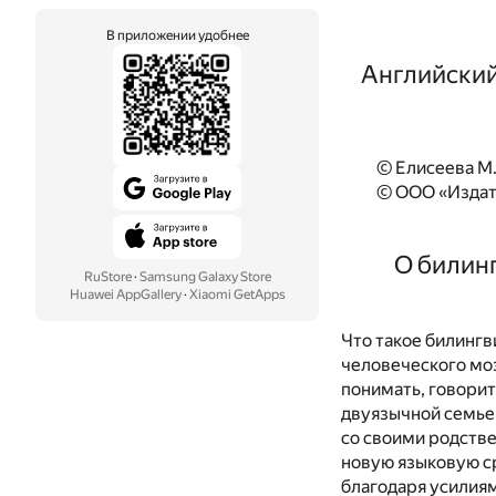
В приложении удобнее
Английский
© Елисеева М. 
© ООО «Издат
О билинг
RuStore
·
Samsung Galaxy Store
Huawei AppGallery
·
Xiaomi GetApps
Что такое билинг
человеческого моз
понимать, говорит
двуязычной семье 
со своими родстве
новую языковую ср
благодаря усилиям