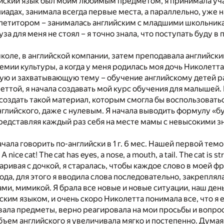
йский язык был моим любимым предметом, я принимала уча
иадах, занимала всегда первые места, а параллельно, уже на
петитором – занималась английским с младшими школьник
за для меня не стоял – я точно знала, что поступать буду в
школе, в английской компании, затем преподавала английск
емии культуры, а когда у меня родилась моя дочь Николетта,
ую и захватывающую тему – обучение английскому детей ра
еттой, я начала создавать мой курс обучения для малышей.
создать такой материал, которым смогла бы воспользоватьс
лийского, даже с нулевым. Я начала выводить формулу «бу
представляя каждый раз себя на месте мамы с невысокими 
ачала говорить по-английски в 1 г. 6 мес. Нашей первой тем
e! A nice cat! The cat has eyes, a nose, a mouth, a tail. The cat is st
варивая с дочкой, я старалась, чтобы каждое слово в моей ф
ода, для этого я вводила слова последовательно, закреплял
ми, мимикой. Я брала все новые и новые ситуации, наш ден
ским языком, и очень скоро Николетта понимала все, что я 
ала предметы, верно реагировала на мои просьбы и вопро
бъем английского я увеличивала мягко и постепенно. Думая