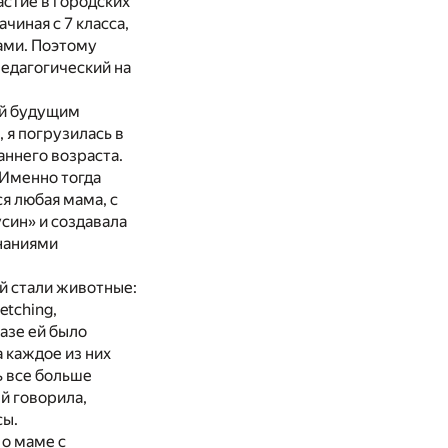
стие в городских
чиная с 7 класса,
ами. Поэтому
 педагогический на
ий будущим
 я погрузилась в
ннего возраста.
 Именно тогда
я любая мама, с
син» и создавала
знаниями
ой стали животные:
retching,
разе ей было
а каждое из них
ь все больше
ей говорила,
сы.
 о маме с