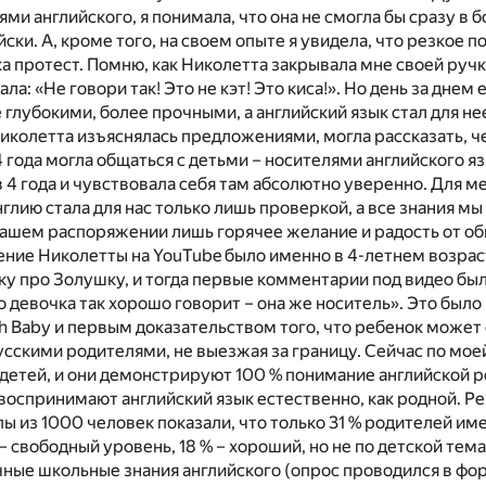
ми английского, я понимала, что она не смогла бы сразу в
ски. А, кроме того, на своем опыте я увидела, что резкое 
а протест. Помню, как Николетта закрывала мне своей ручк
ла: «Не говори так! Это не кэт! Это киса!». Но день за днем 
 глубокими, более прочными, а английский язык стал для не
Николетта изъяснялась предложениями, могла рассказать, ч
 4 года могла общаться с детьми – носителями английского я
в 4 года и чувствовала себя там абсолютно уверенно. Для м
нглию стала для нас только лишь проверкой, а все знания м
нашем распоряжении лишь горячее желание и радость от о
ние Николетты на YouTube было именно в 4-летнем возраст
ку про Золушку, и тогда первые комментарии под видео бы
о девочка так хорошо говорит – она же носитель». Это было
h Baby и первым доказательством того, что ребенок может 
русскими родителями, не выезжая за границу. Сейчас по мо
детей, и они демонстрируют 100 % понимание английской р
воспринимают английский язык естественно, как родной. Р
ы из 1000 человек показали, что только 31 % родителей и
 – свободный уровень, 18 % – хороший, но не по детской темат
ные школьные знания английского (опрос проводился в фо