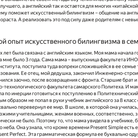
лучшего, а английский так и остается для многих «китайско
ему поможет искусственный билингвизм – общение на англ
озраста. А реализовать это под силу даже родителям с нев
.
й опыт искусственного билингвизма в се
х лет была связана с английским языком. Моя мама начала г
да мне было 3 года. Сама мама – выпускница факультета ИН
нститута, поступила туда вопреки сложившейся в ее семье
зования. Ее отец, мой дедушка, закончил Инженерно-стро
учился заочно, после возвращения с фронта. Старшие брат и
-технологического факультета самарского Политеха. И ма
ла по инерции готовиться к поступлению в Политехнический 
м образом не попал в руки учебник английского за 8 класс
квально перевернул ее мир. В школе, в которой она училась
зжими учительницами, женами военных, соответственно, з
чески не было. Поэтому то, что мама увидела в учебнике, 
о неба. Она узнала, что кроме времени Present Simple есть
sent Perfect. Эта грамматическая формула ее буквально оду