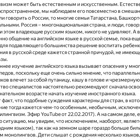
нгвизм может быть естественным и искусственным. Естест
аспространенное, мы наблюдаем его повсеместно в смешан
и говорить о России, то многие семьи Татарстана, Башкор
льными. Россия – многонациональная страна, и люди, гово
и этом владеющие русским языком, никого не удивляют. А 
нно общение на английском языке в русской семье, пока еще
к для подавляющего большинства решение воспитать ребен
ия в русской среде кажется странной причудой, не имеющ
ьзы.
аннее изучение английского языка вызывает опасения у мног
педов, поскольку еще очень сильно мнение, что параллель
ков влечет за собой путаницу, кашу в голове и чрезмерную
тво специалистов настоятельно рекомендуют сначала осво
знательном возрасте начать изучение иностранного языка.
 факт, что подобные суждения характерны для стран, в ко
чие тогда кажется чем-то особенным, необычным, исключен
илингвизм. Эфир YouTube от 22.02.2017). А на самом деле, е
 ситуацию, мы увидим, что исключением, наоборот, являе
одним языком), так как на земном шаре гораздо больше бил
м монолингвов. Дети слышат с рождения несколько языков