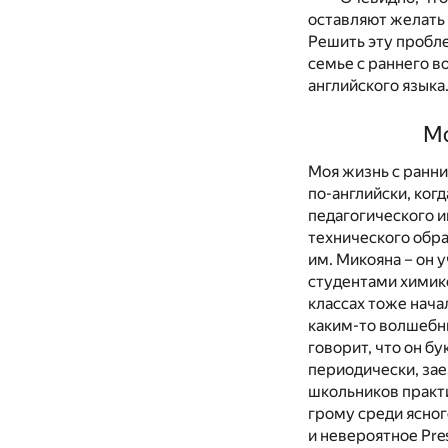
оставляют желать 
Решить эту пробл
семье с раннего в
английского языка
Мо
Моя жизнь с ранни
по-английски, ког
педагогического и
технического обра
им. Микояна – он 
студентами химико
классах тоже нача
каким-то волшебны
говорит, что он бу
периодически, зае
школьников практи
грому среди ясног
и невероятное Pre