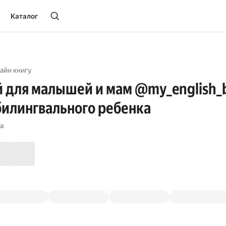
Каталог
айн книгу
 для малышей и мам @my_english_b
билингвального ребенка
а