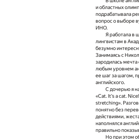
В школе англи
и областных олимп
подрабатывала ре
вопрос о выборе ву
ИНО.
Я работала в 
лингвистам в Акад
безумно интересн
Занимаясь с Никол
зародилась мечта 
любым уровнем анг
ее шаг за шагом, 
английского.
С дочерью я н
«Cat. It’s a cat. Nic
stretching». Разго
понятно без перев
действиями, жеста
наполнялся англий
правильно показыв
Но при этом о