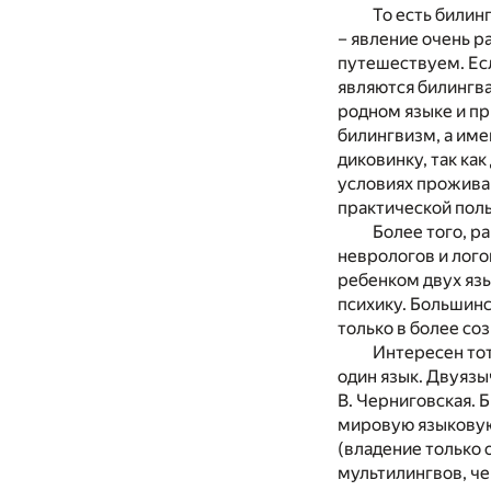
То есть били
– явление очень р
путешествуем. Есл
являются билингва
родном языке и пр
билингвизм, а име
диковинку, так ка
условиях проживан
практической пол
Более того, р
неврологов и лого
ребенком двух язы
психику. Большинс
только в более со
Интересен тот
один язык. Двуязы
В. Черниговская. Б
мировую языковую
(владение только 
мультилингвов, че