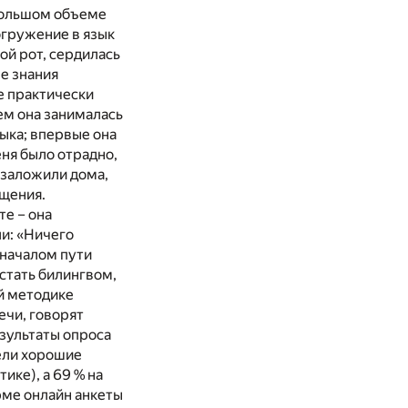
 большом объеме
погружение в язык
ой рот, сердилась
ее знания
е практически
ем она занималась
зыка; впервые она
еня было отрадно,
ы заложили дома,
бщения.
е – она
ли: «Ничего
 началом пути
стать билингвом,
ей методике
ечи, говорят
езультаты опроса
мели хорошие
ике), а 69 % на
рме онлайн анкеты