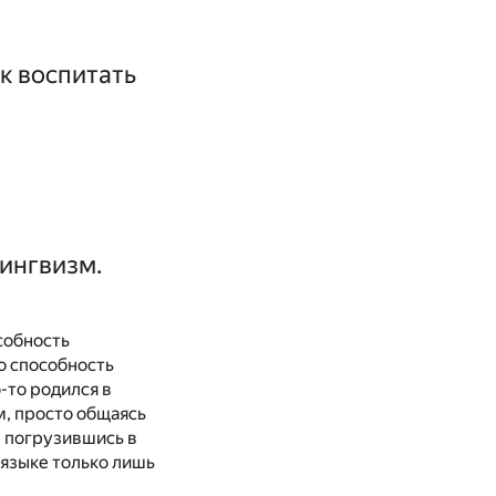
к воспитать
лингвизм.
собность
о способность
-то родился в
м, просто общаясь
, погрузившись в
 языке только лишь