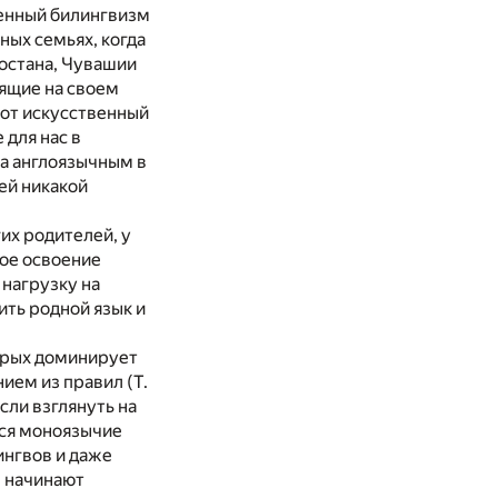
венный билингвизм
ных семьях, когда
тостана, Чувашии
рящие на своем
вот искусственный
 для нас в
ка англоязычным в
ей никакой
их родителей, у
ное освоение
 нагрузку на
ить родной язык и
торых доминирует
ием из правил (Т.
сли взглянуть на
тся моноязычие
ингвов и даже
, начинают