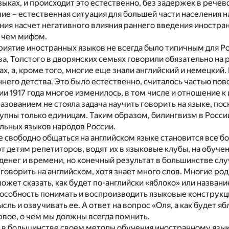
языках, и происходит это естественно, без задержек в рече
ие – естественная ситуация для большей части населения 
ния насчет негативного влияния раннего введения иностра
е чем мифом.
иятие иностранных языков не всегда было типичным для Р
а, Толстого в дворянских семьях говорили обязательно на 
х, а, кроме того, многие еще знали английский и немецкий
ннего детства. Это было естественно, считалось частью по
и 1917 года многое изменилось, в том числе и отношение 
азованием не стояла задача научить говорить на языке, пос
упны только единицам. Таким образом, билингвизм в Росси
льных языков народов России.
 свободно общаться на английском языке становится все б
 детям репетиторов, водят их в языковые клубы, на обуче
денег и времени, но конечный результат в большинстве сл
говорить на английском, хотя знает много слов. Многие ро
ожет сказать, как будет по-английски «яблоко» или название
способность понимать и воспроизводить языковые конструкц
ль и озвучивать ее. А ответ на вопрос «Оля, а как будет я
ервое, о чем мы должны всегда помнить.
 в большинстве своем методы обучения иностранному язык