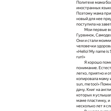
Политехе мама бол
иностранных языко
Поэтому мама прин
новый для нее пре
поступила на заве
Мои первые в
Гурвинок, Самодел
Они и стали моими
человечки здорова
«Hello! My name is 
run!»
Я хорошо помн
понимание. Естест
легко, приятно и 
копировала маму и 
sun, me too!» Помн
дачу. Книг на англ
которых я услышала
маме пластинку, и
несколько лет я сл