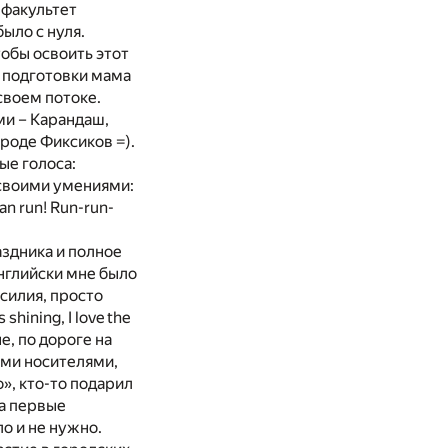
 факультет
ыло с нуля.
тобы освоить этот
й подготовки мама
своем потоке.
ми – Карандаш,
роде Фиксиков =).
ые голоса:
 своими умениями:
an run! Run-run-
аздника и полное
английски мне было
силия, просто
hining, I love the
е, по дороге на
выми носителями,
o», кто-то подарил
 а первые
ло и не нужно.