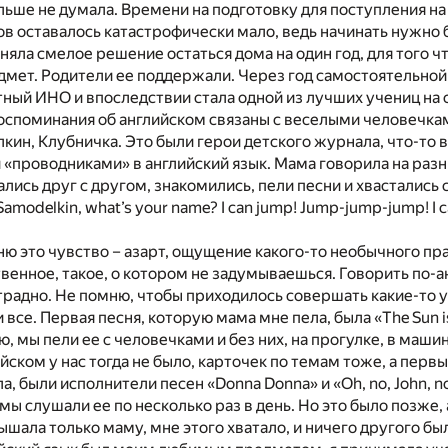
ьше не думала. Времени на подготовку для поступления на
в оставалось катастрофически мало, ведь начинать нужно б
яла смелое решение остаться дома на один год, для того ч
дмет. Родители ее поддержали. Через год самостоятельно
тный ИНО и впоследствии стала одной из лучших учениц на 
оспоминания об английском связаны с веселыми человечка
кин, Клубничка. Это были герои детского журнала, что-то в
 «проводниками» в английский язык. Мама говорила на разн
лись друг с другом, знакомились, пели песни и хвастались
Samodelkin, what’s your name? I can jump! Jump-jump-jump! I c
ю это чувство – азарт, ощущение какого-то необычного пр
венное, такое, о котором не задумываешься. Говорить по-
отрадно. Не помню, чтобы приходилось совершать какие-то у
все. Первая песня, которую мама мне пела, была «The Sun is s
ю, мы пели ее с человечками и без них, на прогулке, в машин
ийском у нас тогда не было, карточек по темам тоже, а пер
, были исполнители песен «Donna Donna» и «Oh, no, John, n
 мы слушали ее по несколько раз в день. Но это было позже,
ышала только маму, мне этого хватало, и ничего другого бы