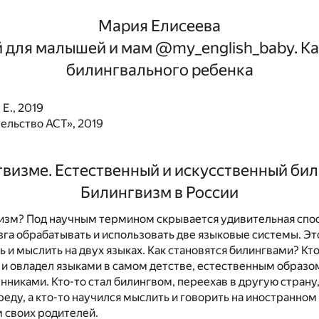
Мария Елисеева
 для малышей и мам @my_english_baby. Ка
билингвального ребенка
Е., 2019
ельство АСТ», 2019
визме. Естественный и искусственный би
Билингвизм в России
визм? Под научным термином скрывается удивительная спо
га обрабатывать и использовать две языковые системы. Эт
ь и мыслить на двух языках. Как становятся билингвами? Кто
и овладел языками в самом детстве, естественным образо
нниками. Кто-то стал билингвом, переехав в другую страну
еду, а кто-то научился мыслить и говорить на иностранном
 своих родителей.