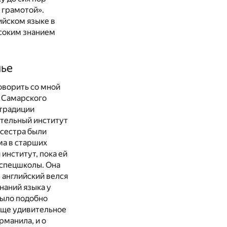
й грамотой».
ийском языке в
ысоким знанием
мье
оворить со мной
О Самарского
 традиции
ительный институт
 сестра были
ма в старших
институт, пока ей
 спецшколы. Она
, английский велся
наний языка у
было подобно
 еще удивительное
рманила, и о