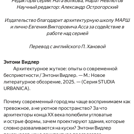
Редакторы серии: Ната Волкова, Марат Невлютов
Научный редактор: Александр Острогорский
Издательство благодарит архитектурную школу МАРШ
и лично Евгения Викторовича Асса за содействие в
работе над серией
Перевод с английского П. Хановой
Энтони Видлер
Архитектурное жуткое: опыты о современной
бесприютности / Энтони Видлер. — М.: Новое
литературное обозрение, 2025. — (Серия STUDIA
URBANICA).
Почему современный город мы чаще воспринимаем как
тревожное, а не уютное пространство? За что
архитекторы конца XX века полюбили угловатые
и острые формы, зачем проектируют здания, которые
словно разваливаются на куски? Энтони Видлер