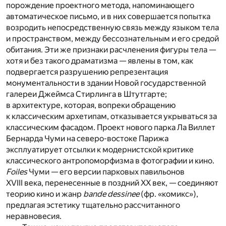
порождение проектного метода, напоминающего
автоматическое письмо, и в них совершается попытка
возродить непосредственную связь между языком тела
и пространством, между бессознательным и его средой
обитания. Эти же признаки расчленения фигуры тела —
хотя и без такого драматизма — явлены в том, как
подвергается разрушению репрезентация
монументальности в здании Новой государственной
галереи Джеймса Стирлинга в Штутгарте;
в архитектуре, которая, вопреки обращению
к классическим архетипам, отказывается укрываться за
классическим фасадом. Проект нового парка Ла Виллет
Бернарда Чуми на северо-востоке Парижа
эксплуатирует отсылки к модернистской критике
классического антропоморфизма в фотографии и кино.
Foiles
Чуми — его версии парковых павильонов
XVIII века, перенесенные в поздний XX век, — соединяют
теорию кино и жанр
bande dessinee
(фр. «комикс»),
предлагая эстетику тщательно рассчитанного
неравновесия.