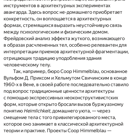
инструментов в архитектурных экспериментах
авангарда. Здесь вопрос не-домашнего приобретает
конкретность, он воплощается в архитектурных
формах, стремящихся выразить неустойчивую связь
между психологическим и физическим домом.
Фрейдовский анализ эффекта жуткого, возникающего
в образах расчлененных тел, особенно релевантен для
интерпретации приемов архитектурной фрагментации,
отрицающих традицию уподобления здания
человеческому телу.
Так, например, бюро Coop Himmelblau, основанное
Вульфом Д. Приксом и Хельмутом Свичинским в конце
1960‑х в Вене, в своей работе последовательно ставило
под вопрос традиционные ценности архитектуры
с помощью экспрессивных неоконструктивистских
форм, которые открыто бросали вызов буржуазному
понятию
Heimlichkeit,
домашнего уюта, — через
смещение тела с того привилегированного места,
которое оно занимает в классической архитектурной
теории и практике. Проекты Coop Himmelblau —