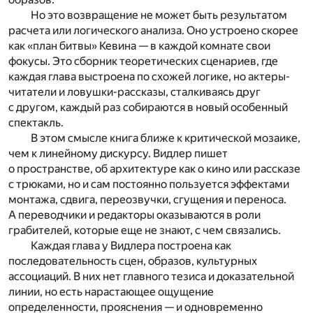
Но это возвращение не может быть результатом
расчета или логического анализа. Оно устроено скорее
как «план битвы» Кевина — в каждой комнате свои
фокусы. Это сборник теоретических сценариев, где
каждая глава выстроена по схожей логике, но актеры-
читатели и ловушки-рассказы, сталкиваясь друг
с другом, каждый раз собираются в новый особенный
спектакль.
В этом смысле книга ближе к критической мозаике,
чем к линейному дискурсу. Видлер пишет
о пространстве, об архитектуре как о кино или рассказе
с трюками, но и сам постоянно пользуется эффектами
монтажа, сдвига, переозвучки, сгущения и переноса.
А переводчики и редакторы оказываются в роли
грабителей, которые еще не знают, с чем связались.
Каждая глава у Видлера построена как
последовательность сцен, образов, культурных
ассоциаций. В них нет главного тезиса и доказательной
линии, но есть нарастающее ощущение
определенности, прояснения — и одновременно