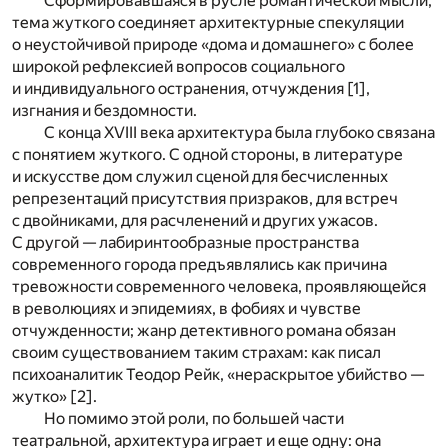
Сформировавшаяся в русле романтической мысли,
тема жуткого соединяет архитектурные спекуляции
о неустойчивой природе «дома и домашнего» с более
широкой рефлексией вопросов социального
и индивидуального остранения, отчуждения [
1
],
изгнания и бездомности.
С конца XVIII века архитектура была глубоко связана
с понятием жуткого. С одной стороны, в литературе
и искусстве дом служил сценой для бесчисленных
репрезентаций присутствия призраков, для встреч
с двойниками, для расчленений и других ужасов.
С другой — лабиринтообразные пространства
современного города предъявлялись как причина
тревожности современного человека, проявляющейся
в революциях и эпидемиях, в фобиях и чувстве
отчужденности; жанр детективного романа обязан
своим существованием таким страхам: как писал
психоаналитик Теодор Рейк, «нераскрытое убийство —
жутко» [
2
].
Но помимо этой роли, по большей части
театральной, архитектура играет и еще одну: она