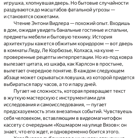
игрушка, хлопнувшая дверь. Но бытовые случайности
раздуваются до масштабов фатальной угрозы —
и становятся сюжетами.
Чтение Энтони Видлера — похожий опыт. Входишь
в дом, ожидая увидеть банальные гостиные и спальни,
предметы мебели и бытовую технику. История
архитектуры кажется обжитым коридором — вот дверь
в комнаты Леду, Ле Корбюзье, Колхаса, на кухне —
проверенные рецепты интерпретации. Но из-под ковра
вылезает цитата, из шкафа, как Карлсон в простыне,
вылетает очередное понятие. В каждом следующем
абзаце может скрываться ловушка, из которой придется
выбираться пару часов, а то и пару дней.
Пугает не сложность, которая превращает текст
в жуткую мастерскую с инструментами для
исследования и самоисследования, — пугает
предсказуемость этих внезапных событий. Чувствуешь
себя человеком, вставляющим в видеомагнитофон
кассету с очередным «Кошмаром на улице Вязов»: он
знает, что его ждет, и одновременно боится этого.