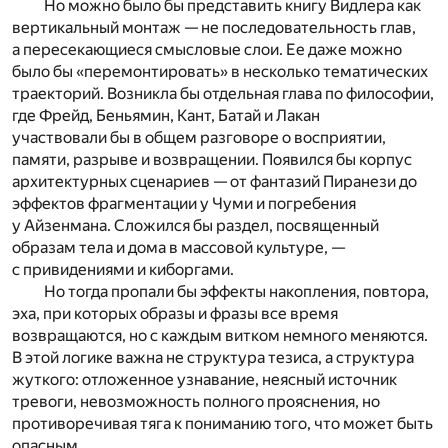
Но можно было бы представить книгу Видлера как
вертикальный монтаж — не последовательность глав,
а пересекающиеся смысловые слои. Ее даже можно
было бы «перемонтировать» в несколько тематических
траекторий. Возникла бы отдельная глава по философии,
где Фрейд, Беньямин, Кант, Батай и Лакан
участвовали бы в общем разговоре о восприятии,
памяти, разрыве и возвращении. Появился бы корпус
архитектурных сценариев — от фантазий Пиранези до
эффектов фрагментации у Чуми и погребения
у Айзенмана. Сложился бы раздел, посвященный
образам тела и дома в массовой культуре, —
с привидениями и киборгами.
Но тогда пропали бы эффекты накопления, повтора,
эха, при которых образы и фразы все время
возвращаются, но с каждым витком немного меняются.
В этой логике важна не структура тезиса, а структура
жуткого: отложенное узнавание, неясный источник
тревоги, невозможность полного прояснения, но
противоречивая тяга к пониманию того, что может быть
опасным.