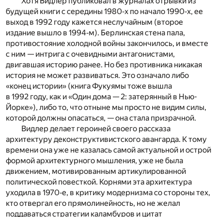
Хотя Видлер публиковал в журналах отрывки из
будущей книги с середины 1980‑х по начало 1990‑х, ее
выход в 1992 году кажется неслучайным (второе
издание вышло в 1994‑м). Берлинская стена пала,
противостояние холодной войны закончилось, и вместе
с ним — интрига с очевидными антагонистами,
двигавшая историю ранее. Но без противника никакая
история не может развиваться. Это означало либо
«конец истории» (книга Фукуямы тоже вышла
в 1992 году, как и «Один дома — 2: затерянный в Нью-
Йорке»), либо то, что отныне мы просто не видим силы,
которой должны опасаться, — она стала призрачной.
Видлер делает героиней своего рассказа
архитектуру деконструктивистского авангарда. К тому
времени она уже не казалась самой актуальной и острой
формой архитектурного мышления, уже не была
движением, мотивированным артикулированной
политической повесткой. Корнями эта архитектура
уходила в 1970‑е, в критику модернизма со стороны тех,
кто отвергал его прямолинейность, но не желал
поддаваться стратегии каламбуров и цитат