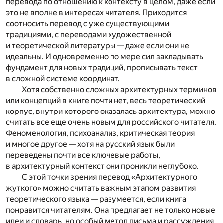
перевода по отношению к контексту в целом, даже если
это не вполне в интересах читателя. Приходится
соотносить перевод с уже существующими
традициями, с переводами художественной
и теоретической литературы — даже если они не
идеальны. И одновременно по мере сил закладывать
фундамент для новых традиций, прописывать текст
в сложной системе координат.
Хотя собственно сложных архитектурных терминов
или концепций в книге почти нет, весь теоретический
корпус, внутри которого оказалась архитектура, можно
считать все еще очень новым для российского читателя.
Феноменология, психоанализ, критическая теория
и многое другое — хотя на русский язык были
переведены почти все ключевые работы,
в архитектурный контекст они проникли неглубоко.
С этой точки зрения перевод «Архитектурного
жуткого» можно считать важным этапом развития
теоретического языка — разумеется, если книга
понравится читателям. Она предлагает не только новые
идеи и словарь, но особый метод письма и рассуждения,