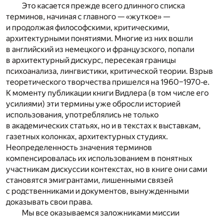
Это касается прежде всего длинного списка
терминов, начиная с главного — «жуткое» —
и продолжая философскими, критическими,
архитектурными понятиями. Многие из них вошли
в английский из немецкого и французского, попали
в архитектурный дискурс, пересекая границы
психоанализа, лингвистики, критической теории. Взрыв
теоретического творчества пришелся на 1960–1970‑е.
К моменту публикации книги Видлера (в том числе его
усилиями) эти термины уже обросли историей
использования, употреблялись не только
в академических статьях, но и в текстах к выставкам,
газетных колонках, архитектурных студиях.
Неопределенность значения терминов
компенсировалась их использованием в понятных
участникам дискуссии контекстах, но в книге они сами
становятся эмигрантами, лишенными связей
с родственниками и документов, вынужденными
доказывать свои права.
Мы все оказываемся заложниками миссии