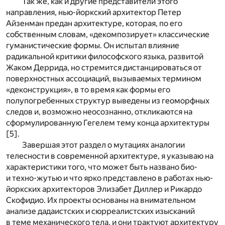
Так же, как и другие представители этого
направления, нью-йоркский архитектор Петер
Айзенман предан архитектуре, которая, по его
собственным словам, «декомпозирует» классические
гуманистические формы. Он испытал влияние
радикальной критики философского языка, развитой
Жаком Деррида, но стремится дистанцироваться от
поверхностных ассоциаций, вызываемых термином
«деконструкция», в то время как формы его
полупогребенных структур выведены из геоморфных
следов и, возможно неосознанно, откликаются на
сформулированную Гегелем тему конца архитектуры
[
5
].
Завершая этот раздел о мутациях аналогии
телесности в современной архитектуре, я указываю на
характеристики того, что может быть названо био-
и техно-жутью и что ярко представлено в работах нью-
йоркских архитекторов Элизабет Диллер и Рикардо
Скофидио. Их проекты основаны на внимательном
анализе дадаистских и сюрреалистских изысканий
в теме механического тела, и они трактуют архитектуру