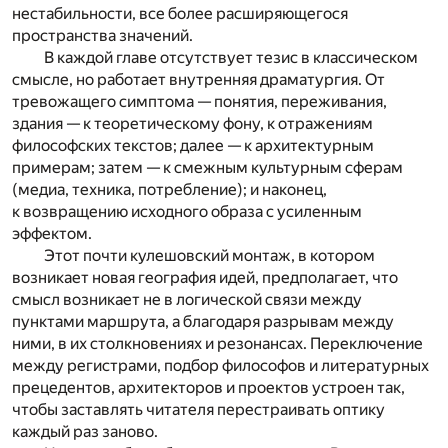
нестабильности, все более расширяющегося
пространства значений.
В каждой главе отсутствует тезис в классическом
смысле, но работает внутренняя драматургия. От
тревожащего симптома — понятия, переживания,
здания — к теоретическому фону, к отражениям
философских текстов; далее — к архитектурным
примерам; затем — к смежным культурным сферам
(медиа, техника, потребление); и наконец,
к возвращению исходного образа с усиленным
эффектом.
Этот почти кулешовский монтаж, в котором
возникает новая география идей, предполагает, что
смысл возникает не в логической связи между
пунктами маршрута, а благодаря разрывам между
ними, в их столкновениях и резонансах. Переключение
между регистрами, подбор философов и литературных
прецедентов, архитекторов и проектов устроен так,
чтобы заставлять читателя перестраивать оптику
каждый раз заново.