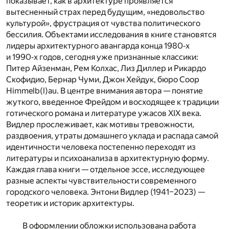
показывает, как в архитектуре проявляется
вытесненный страх перед будущим, «недовольство
культурой», фрустрация от чувства политического
бессилия. Объектами исследования в книге становятся
лидеры архитектурного авангарда конца 1980‑х
и 1990‑х годов, сегодня уже признанные классики:
Питер Айзенман, Рем Колхас, Лиз Диллер и Рикардо
Скофидио, Бернар Чуми, Джон Хейдук, бюро Coop
Himmelb(l)au. В центре внимания автора — понятие
жуткого, введенное Фрейдом и восходящее к традиции
готического романа и литературе ужасов XIX века.
Видлер прослеживает, как мотивы тревожности,
раздвоения, утраты домашнего уклада и распада самой
идентичности человека постепенно переходят из
литературы и психоанализа в архитектурную форму.
Каждая глава книги — отдельное эссе, исследующее
разные аспекты чувствительности современного
городского человека. Энтони Видлер (1941–2023) —
теоретик и историк архитектуры.
В оформлении обложки использована работа