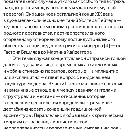
показательного случая жуткого как особого типа страха,
находящегося между подлинным ужасом и смутной
тревогой. Окрашенное ностальгией конца XIX века —
в духе меланхолических мечтаний Уолтера Пейтера —
жуткое становится мощным тропом для «потерянного»
родного пространства, противопоставленного
оторванному от корней дому постиндустриального
общества в произведениях критиков модерна [
4
] — от
Гастона Башляра до Мартина Хайдеггера.
Эти темы служат концептуальной отправной точкой
для исследования ряда современных архитектурных
и урбанистических проектов, которые — имплицитно
или эксплицитно — ставят вопрос о не-домашнем
в культуре модерна. В части II я рассматриваю сложные
и изменчивые отношения между зданиями и телами,
структурами и местами — отношения, которые
в последние десятилетия определяли стремление
дестабилизировать конвенции традиционной
архитектуры. Параллельно я обращаюсь к критическим
теориям остранения, лингвистической
неопределенности и репрезентации, сыгравшим роль