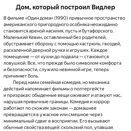
Дом, который построил Видлер
В фильме «Один дома» (1990) привычное пространство
американского пригородного особняка неожиданно
становится ареной насилия, пусть и бутафорского.
Маленький Кевин, оставленный без родителей,
обустраивает оборону с помощью кастрюль, гвоздей,
раскаленной дверной ручки и игрушек. Каждое
помещение — от кухни до подвала — становится
ловушкой. Все, что прежде было символом комфорта
и безопасности, служило невинной игре, теперь
причиняет боль.
Перед нами семейная комедия, но механика
действий напоминает фильмы о полтергейсте
и призраках: обыденные вещи оживают и атакуют нас,
нарушая привычные границы. Комедия и хоррор
работают по схожим законам — домашнее
превращается в ужасное или смешное через
минимальный сдвиг в восприятии. Его вызывают
обычные свойства вещей: скользкий пол, упавшая