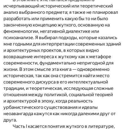
исчерпывающий исторический или теоретический
анализ выбранного предмета; я также не планировал
разработать или применить какую бы то ни было
законченную концепцию жуткого, основанную на
феноменологии, негативной диалектике или
психоанализе. Я выбирал подходы, которые казались
мне годными для интерпретации современных зданий
и архитектурных проектов, в которых видно
возвращение интереса к жуткому как к метафоре
современности, фундаментально непригодной для
жизни. В этом смысле эта книга — одновременно
историческая, так как она стремится найти место
современного дискурса в его интеллектуальной
традиции, и теоретическая, исследующая сложные
отношения между политикой, социальной теорией
и архитектурой в эпоху, когда реальность
урбанистического существования и идеалы
неоавангарда кажутся как никогда далекими друг от
друга.
Часть I касается понятия жуткого в литературе,