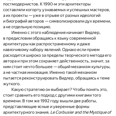
постмодернистов. К 1990‑м эти архитекторы
составляли когорту узнаваемых и успешных мастеров,
а их проекты — уже в отрыве от разных идеологий
и биографий авторов — символизировали дух времени,
а не отдельную позицию.
Именно с этого наблюдения начинает Видлер,
в предисловии обращаясь к языку современной
архитектуры как распространенному и даже
навязчивому набору явлений. Однако если прием
расходится широко за пределы творческого метода его
автора и при этом сохраняет действенность, значит, за
ним стоит нечто большее — общий механизм культуры,
а не частная инновация. Именно такой механизм
пытается реконструировать Видлер, обращаясь к теме
жуткого.
Какую стратегию он выбирает? Чтобы понять это,
стоит сравнить его подход с другими книгами того
времени. В том же 1992 году вышли две работы,
представляющие ясные и уверенные формы
архитектурного знания.
Le Corbusier and the Mystique of