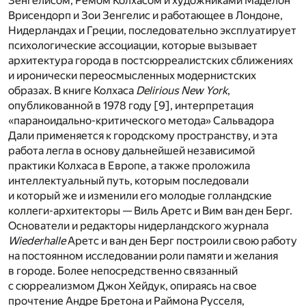
Зенгелисом, Ремом Колхасом и художниками Маделон
Врисендорп и Зои Зенгелис и работающее в Лондоне,
Нидерландах и Греции, последовательно эксплуатирует
психологические ассоциации, которые вызывает
архитектура города в постсюрреалистских сближениях
и иронически переосмысленных модернистских
образах. В книге Колхаса
Delirious New York
,
опубликованной в 1978 году [
9
], интерпретация
«параноидально-критического метода» Сальвадора
Дали применяется к городскому пространству, и эта
работа легла в основу дальнейшей независимой
практики Колхаса в Европе, а также проложила
интеллектуальный путь, которым последовали
и который же и изменили его молодые голландские
коллеги-архитекторы — Виль Аретс и Вим ван ден Берг.
Основатели и редакторы нидерландского журнала
Wiederhalle
Аретс и ван ден Берг построили свою работу
на постоянном исследовании роли памяти и желания
в городе. Более непосредственно связанный
с сюрреализмом Джон Хейдук, опираясь на свое
прочтение Андре Бретона и Раймона Русселя,