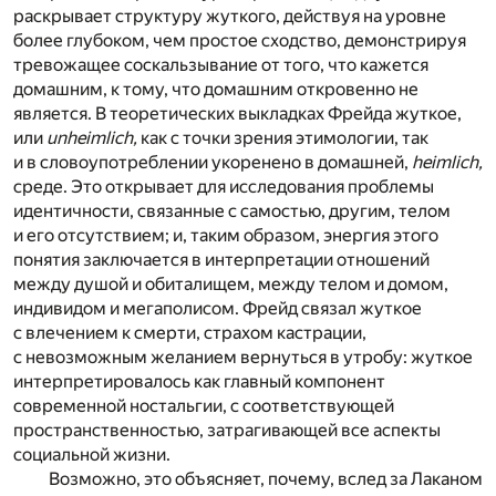
раскрывает структуру жуткого, действуя на уровне
более глубоком, чем простое сходство, демонстрируя
тревожащее соскальзывание от того, что кажется
домашним, к тому, что домашним откровенно не
является. В теоретических выкладках Фрейда жуткое,
или
unheimlich,
как с точки зрения этимологии, так
и в словоупотреблении укоренено в домашней,
heimlich,
среде. Это открывает для исследования проблемы
идентичности, связанные с самостью, другим, телом
и его отсутствием; и, таким образом, энергия этого
понятия заключается в интерпретации отношений
между душой и обиталищем, между телом и домом,
индивидом и мегаполисом. Фрейд связал жуткое
с влечением к смерти, страхом кастрации,
с невозможным желанием вернуться в утробу: жуткое
интерпретировалось как главный компонент
современной ностальгии, с соответствующей
пространственностью, затрагивающей все аспекты
социальной жизни.
Возможно, это объясняет, почему, вслед за Лаканом