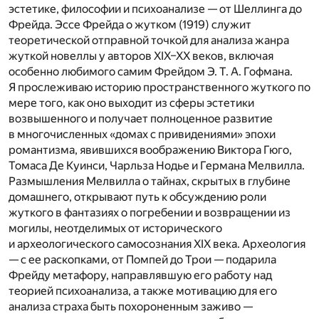
эстетике, философии и психоанализе — от Шеллинга до
Фрейда. Эссе Фрейда о жутком (1919) служит
теоретической отправной точкой для анализа жанра
жуткой новеллы у авторов XIX–XX веков, включая
особенно любимого самим Фрейдом Э. Т. А. Гофмана.
Я прослеживаю историю пространственного жуткого по
мере того, как оно выходит из сферы эстетики
возвышенного и получает полноценное развитие
в многочисленных «домах с привидениями» эпохи
романтизма, явившихся воображению Виктора Гюго,
Томаса Де Куинси, Чарльза Нодье и Германа Мелвилла.
Размышления Мелвилла о тайнах, скрытых в глубине
домашнего, открывают путь к обсуждению роли
жуткого в фантазиях о погребении и возвращении из
могилы, неотделимых от исторического
и археологического самосознания XIX века. Археология
— с ее раскопками, от Помпей до Трои — подарила
Фрейду метафору, направлявшую его работу над
теорией психоанализа, а также мотивацию для его
анализа страха быть похороненным заживо —