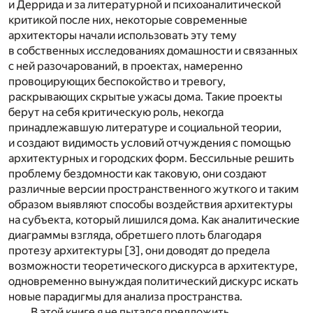
и Деррида и за литературной и психоаналитической
критикой после них, некоторые современные
архитекторы начали использовать эту тему
в собственных исследованиях домашности и связанных
с ней разочарований, в проектах, намеренно
провоцирующих беспокойство и тревогу,
раскрывающих скрытые ужасы дома. Такие проекты
берут на себя критическую роль, некогда
принадлежавшую литературе и социальной теории,
и создают видимость условий отчуждения с помощью
архитектурных и городских форм. Бессильные решить
проблему бездомности как таковую, они создают
различные версии пространственного жуткого и таким
образом выявляют способы воздействия архитектуры
на субъекта, который лишился дома. Как аналитические
диаграммы взгляда, обретшего плоть благодаря
протезу архитектуры [
3
], они доводят до предела
возможности теоретического дискурса в архитектуре,
одновременно вынуждая политический дискурс искать
новые парадигмы для анализа пространства.
В этой книге я не пытался предложить