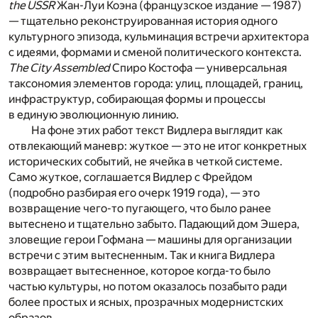
the USSR
Жан-Луи Коэна (французское издание — 1987)
— тщательно реконструированная история одного
культурного эпизода, кульминация встречи архитектора
с идеями, формами и сменой политического контекста.
The City Assembled
Спиро Костофа — универсальная
таксономия элементов города: улиц, площадей, границ,
инфраструктур, собирающая формы и процессы
в единую эволюционную линию.
На фоне этих работ текст Видлера выглядит как
отвлекающий маневр: жуткое — это не итог конкретных
исторических событий, не ячейка в четкой системе.
Само жуткое, соглашается Видлер с Фрейдом
(подробно разбирая его очерк 1919 года), — это
возвращение чего-то пугающего, что было ранее
вытеснено и тщательно забыто. Падающий дом Эшера,
зловещие герои Гофмана — машины для организации
встречи с этим вытесненным. Так и книга Видлера
возвращает вытесненное, которое когда-то было
частью культуры, но потом оказалось позабыто ради
более простых и ясных, прозрачных модернистских
образов.