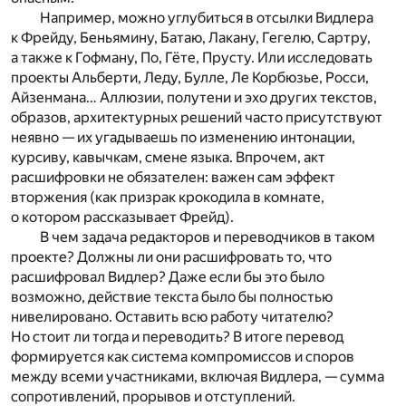
Например, можно углубиться в отсылки Видлера
к Фрейду, Беньямину, Батаю, Лакану, Гегелю, Сартру,
а также к Гофману, По, Гёте, Прусту. Или исследовать
проекты Альберти, Леду, Булле, Ле Корбюзье, Росси,
Айзенмана… Аллюзии, полутени и эхо других текстов,
образов, архитектурных решений часто присутствуют
неявно — их угадываешь по изменению интонации,
курсиву, кавычкам, смене языка. Впрочем, акт
расшифровки не обязателен: важен сам эффект
вторжения (как призрак крокодила в комнате,
о котором рассказывает Фрейд).
В чем задача редакторов и переводчиков в таком
проекте? Должны ли они расшифровать то, что
расшифровал Видлер? Даже если бы это было
возможно, действие текста было бы полностью
нивелировано. Оставить всю работу читателю?
Но стоит ли тогда и переводить? В итоге перевод
формируется как система компромиссов и споров
между всеми участниками, включая Видлера, — сумма
сопротивлений, прорывов и отступлений.