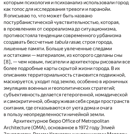
которым психология и психоанализ использовали город
как топос для исследования тревоги и паранойи.
Я описываю то, что может быть названо
постурбанистической чувствительностью, которая,
в проявлениях от сюрреализма до ситуационизма,
противостояла тенденции современного урбанизма
создавать бессчетные
tabula rasae
, строя города,
лишенные памяти. Больше увлеченные следами
и остатками — материалом, из которого сделаны сны
[
8
], — чем новым, писатели и архитекторы рисовали все
более подробные карты скрытой жизни города. В их
описаниях территориальность становится подвижной,
маскируется, уходит под землю, особенно в ироничных
эмуляциях военных и геополитических стратегий;
субъективность делается гетерогенной, номадической
и самокритичной, обнаруживая себя среди пространств
скитания, где отказываются от уюта дома и очага
в пользу неопределенности ничейной земли.
Архитектурное бюро Office of Metropolitan
Architecture (OMA), основанное в 1972 году Элией