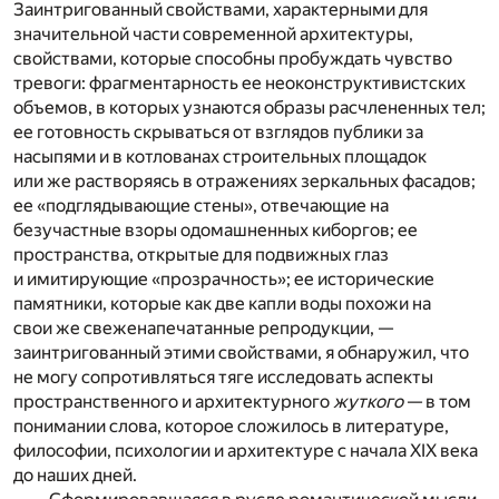
Заинтригованный свойствами, характерными для
значительной части современной архитектуры,
свойствами, которые способны пробуждать чувство
тревоги: фрагментарность ее неоконструктивистских
объемов, в которых узнаются образы расчлененных тел;
ее готовность скрываться от взглядов публики за
насыпями и в котлованах строительных площадок
или же растворяясь в отражениях зеркальных фасадов;
ее «подглядывающие стены», отвечающие на
безучастные взоры одомашненных киборгов; ее
пространства, открытые для подвижных глаз
и имитирующие «прозрачность»; ее исторические
памятники, которые как две капли воды похожи на
свои же свеженапечатанные репродукции, —
заинтригованный этими свойствами, я обнаружил, что
не могу сопротивляться тяге исследовать аспекты
пространственного и архитектурного
жуткого
— в том
понимании слова, которое сложилось в литературе,
философии, психологии и архитектуре с начала XIX века
до наших дней.