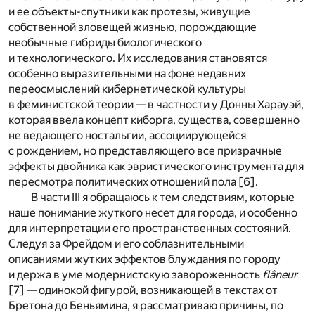
и ее объекты-спутники как протезы, живущие
собственной зловещей жизнью, порождающие
необычные гибриды биологического
и технологического. Их исследования становятся
особенно выразительными на фоне недавних
переосмыслений кибернетической культуры
в феминистской теории — в частности у Донны Харауэй,
которая ввела концепт киборга, существа, совершенно
не ведающего ностальгии, ассоциирующейся
с рождением, но представляющего все призрачные
эффекты двойника как эвристического инструмента для
пересмотра политических отношений пола [
6
].
В части III я обращаюсь к тем следствиям, которые
наше понимание жуткого несет для города, и особенно
для интерпретации его пространственных состояний.
Следуя за Фрейдом и его соблазнительными
описаниями жутких эффектов блуждания по городу
и держа в уме модернистскую завороженность
flâneur
[
7
] — одинокой фигурой, возникающей в текстах от
Бретона до Беньямина, я рассматриваю причины, по