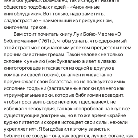
«книгоблудник». Возможно, так и следует назвать
общество подобных людей – «Анонимные
книгоблудники». Вот только, надо заметить,
сладострастие – наименьший из присущих нам,
книгочеям, грехов.
Вам стоит почитать книгу Луи Бойю-Мерме «О
библиомании» (1761 г.), чтобы узнать, что одержимый
этой страстью с одинаковым успехом предается и всем
прочим смертным грехам. Такой человек не только
склонен к унынию («он буквально живет в лавках
книготорговцев и таскается из одной в другую в
компании своей тоски»), он алчен и «неустанно
преумножает свои богатства, но не пользуется ими»,
исполнен гордыни (заставленные полки для него как
«триумфальные арки, которые библиоман возводит,
чтобы прославить свое нелепое тщеславие»), не
избежал чревоугодия, так как «попробовал на вкус все
существующие доктрины», но в то же время «крайне
дурно питается и скорее истощает свои силы, нежели
укрепляет их». Я бы добавил к этому зависть к
библиотеке соседа – она, как водится, лучше, богаче, как