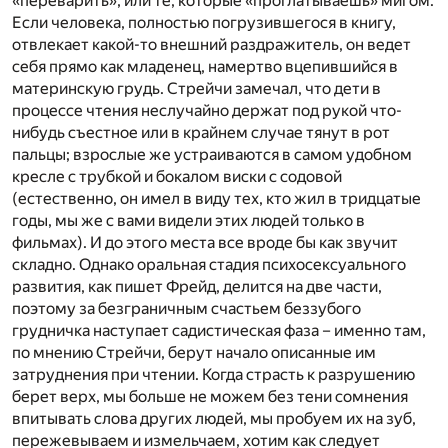
«переварить», или те, которые «проглатываешь» мигом.
Если человека, полностью погрузившегося в книгу,
отвлекает какой-то внешний раздражитель, он ведет
себя прямо как младенец, намертво вцепившийся в
материнскую грудь. Стрейчи замечал, что дети в
процессе чтения неслучайно держат под рукой что-
нибудь съестное или в крайнем случае тянут в рот
пальцы; взрослые же устраиваются в самом удобном
кресле с трубкой и бокалом виски с содовой
(естественно, он имел в виду тех, кто жил в тридцатые
годы, мы же с вами видели этих людей только в
фильмах). И до этого места все вроде бы как звучит
складно. Однако оральная стадия психосексуального
развития, как пишет Фрейд, делится на две части,
поэтому за безграничным счастьем беззубого
грудничка наступает садистическая фаза – именно там,
по мнению Стрейчи, берут начало описанные им
затруднения при чтении. Когда страсть к разрушению
берет верх, мы больше не можем без тени сомнения
впитывать слова других людей, мы пробуем их на зуб,
пережевываем и измельчаем, хотим как следует