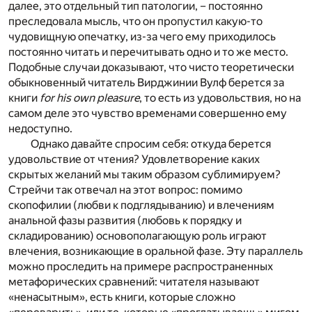
далее, это отдельный тип патологии, – постоянно
преследовала мысль, что он пропустил какую-то
чудовищную опечатку, из-за чего ему приходилось
постоянно читать и перечитывать одно и то же место.
Подобные случаи доказывают, что чисто теоретически
обыкновенный читатель Вирджинии Вулф берется за
книги
for his own pleasure
, то есть из удовольствия, но на
самом деле это чувство временами совершенно ему
недоступно.
Однако давайте спросим себя: откуда берется
удовольствие от чтения? Удовлетворение каких
скрытых желаний мы таким образом сублимируем?
Стрейчи так отвечал на этот вопрос: помимо
скопофилии (любви к подглядыванию) и влечениям
анальной фазы развития (любовь к порядку и
складированию) основополагающую роль играют
влечения, возникающие в оральной фазе. Эту параллель
можно проследить на примере распространенных
метафорических сравнений: читателя называют
«ненасытным», есть книги, которые сложно