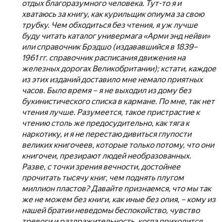
отдых благоразумного человека. Тут-то я и
хватаюсь за книгу, как курильщик опиума за свою
трубку. Чем обходиться без чтения, я уж лучше
буду читать каталог универмага «Арми энд нейви»
или справочник Брэдшо (издававшийся в 1839–
1961 гг. справочник расписания движения на
железных дорогах Великобритании); кстати, каждое
из этих изданий доставило мне немало приятных
часов. Было время – я не выходил из дому без
букинистического списка в кармане. По мне, так нет
чтения лучше. Разумеется, такое пристрастие к
чтению столь же предосудительно, как тяга к
наркотику, и я не перестаю дивиться глупости
великих книгочеев, которые только потому, что они
книгочеи, презирают людей необразованных.
Разве, с точки зрения вечности, достойнее
прочитать тысячу книг, чем поднять плугом
миллион пластов? Давайте признаемся, что мы так
же не можем без книги, как иные без опия, – кому из
нашей братии неведомы беспокойство, чувство
тревоги и раздражительность, когда приходится