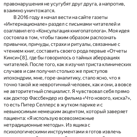
правонарушения не усугубят друг друга, а напротив,
взаимно уничтожатся.
В 2016 году я начал вести на сайте газеты
«Интернационале» раздел с письмами читателей и
озаглавил его «Консультация книгопатолога». Моя идея
состояла в том, чтобы таким образом распознать
привычки, причуды, страхи и ритуалы, связанные с
чтением книг, составить своего рода первые «Отчеты
Кинси»
[8]
, где бы говорилось о тайных аберрациях
читателей. После того, как я изучил триста клинических
случаев и сам получил столько же приступов
ипохондрии, мне, горе-аналитику, стало ясно, что я
точно такой же невротичный человек, как и они, а вовсе
не авторитетный специалист. Я чувствовал себя прямо
как доктор Фассбендер из фильма «Что нового, киска?»,
то есть Питер Селлерс в жутком парике и с
невыносимым немецким акцентом, который заверяет
пациента: «Я использую всевозможные
нетрадиционные методы». Из ящика с
психологическими инструментами я готов извлечь