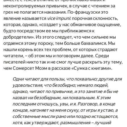
неконтролируемых привычек, в случае с чтением за
грех не полагается наказания. По-французски это
явление называется
vice impuni
: порочная склонность,
которая, однако, «создает у нас обманчивое ощущение,
будто посредством ее мы приближаемся к
добродетели». Из этого следует, что чем сильнее мы
отдаемся этому пороку, тем больше бахвалимся. Мы
нашли корень всех тех проблем, от которых страдают
читатели, – об этом мы и поговорим далее. Среди
писателей никто так и не смог лучше раскрыть эту тему,
чем Сомерсет Моэм в рассказе «Сумка с книгами».
Одни читают для пользы, что похвально; другие для
удовольствия, что безобидно; немало людей,
однако, читают по привычке, и это занятие я бы не
назвал ни безобидным, ни похвальным. К этим
последним отношусь, увы, и я. Разговор, в конце
концов, нагоняет на меня скуку, от игры я устаю, а
собственные мысли рано или поздно истощаются,
хотя, как утверждают, размышления – лучший