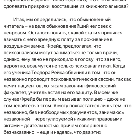
одолевать призраки, восставшие из книжного алькова?
Итак, мы определились, что обыкновенный
читатель – на деле обыкновеннейший человек с
неврозом. Осталось понять, с какой стати я принялся
взимать с него арендную плату за проживание в
воздушном замке. Фрейд предполагал, что
психоанализом могут заниматься не только врачи,
однако, ему явно не приходило в голову, что за него,
вероятно, возьмутся не только психоаналитики. Когда
его ученика Теодора Рейка обвинили в том, что он
незаконно проводит психоаналитические сессии, так как
лечит пациентов, хотя сам закончил философский
факультет, учитель встал на его защиту. В моем же
случае Фрейд бы первым вызывал полицию – даже не
сомневайтесь в этом. Я могу похвастаться лишь тем, что
незаконно, без необходимых документов, занимаюсь
незаконной – нерегулируемой никакими правовыми
актами – деятельностью, причем совершенно
безнаказанно, – еще и надеясь, что два этих