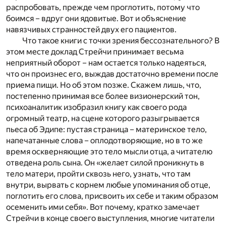
распробовать, прежде чем проглотить, потому что
боимся – вдруг они ядовитые. Вот и объяснение
навязчивых странностей двух его пациентов.
Что такое книги с точки зрения бессознательного? В
этом месте доклад Стрейчи принимает весьма
неприятный оборот – нам остается только надеяться,
что он произнес его, выждав достаточно времени после
приема пищи. Но об этом позже. Скажем лишь, что,
постепенно принимая все более визионерский тон,
психоаналитик изобразил книгу как своего рода
огромный театр, на сцене которого разыгрывается
пьеса об Эдипе: пустая страница – материнское тело,
напечатанные слова – оплодотворяющие, но в то же
время оскверняющие это тело мысли отца, а читателю
отведена роль сына. Он «желает силой проникнуть в
тело матери, пройти сквозь него, узнать, что там
внутри, вырвать с корнем любые упоминания об отце,
поглотить его слова, присвоить их себе и таким образом
осеменить ими себя». Вот почему, кратко замечает
Стрейчи в конце своего выступления, многие читатели