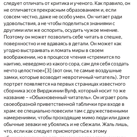
следует отличать от критика и ученого. Как правило, он
не отличается прекрасным образованием и, если
совсем честно, даже не особо умен. Он читает ради
удовольствия, а не чтобы поделиться знаниями с
другими или же оспорить, осудить чужое мнение.
Поэтому он может позволить себе читать в спешке,
поверхностно и не вдаваясь в детали. Он может как
угодно выстраивать и ломать миры в своем
воображении, но в процессе чтения «стремится по
наитию, неведомо из какого сора, сам для себя создать
нечто целостное»
[3]
(вот они, те самые воздушные
замки, которые возводит невротичный читатель). Этот
портрет появляется на первых страницах известного
сборника эссе Вирджинии Вулф, который носит то же
название – «Обыкновенный читатель». Он играет роль
своеобразной приветственной таблички при входе в
храм: ее специально повесили там с дружественными
намерениями, чтобы проходящие мимо люди или даже
обычные зеваки не убоялись и не сбежали. Жаль лишь,
что, если как следует присмотреться к этому