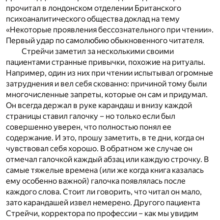
прочитал в лондонском отделении Британского
психоаналитического общества доклад на тему
«Некоторые проявления бессознательного при чтении».
Первый удар по самолюбию обыкновенного читателя.
Стрейчи заметил за несколькими своими
пациентами странные привычки, похожие на ритуалы.
Например, один из них при чтении испытывал огромные
затруднения и вел себя скованно: причиной тому были
многочисленные запреты, которые он сам и придумал.
Он всегда держал в руке карандаш и внизу каждой
страницы ставил галочку – но только если был
совершенно уверен, что полностью понял ее
содержание. И это, прошу заметить, в те дни, когда он
чувствовал себя хорошо. В обратном же случае он
отмечал галочкой каждый абзац или каждую строчку. В
самые тяжелые времена (или же когда книга казалась
ему особенно важной) галочка появлялась после
каждого слова. Стоит ли говорить, что читал он мало,
зато карандашей извел немерено. Другого пациента
Стрейчи, корректора по профессии – как мы увидим