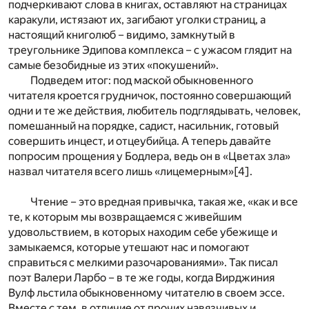
подчеркивают слова в книгах, оставляют на страницах
каракули, истязают их, загибают уголки страниц, а
настоящий книголюб – видимо, замкнутый в
треугольнике Эдипова комплекса – с ужасом глядит на
самые безобидные из этих «покушений».
Подведем итог: под маской обыкновенного
читателя кроется грудничок, постоянно совершающий
одни и те же действия, любитель подглядывать, человек,
помешанный на порядке, садист, насильник, готовый
совершить инцест, и отцеубийца. А теперь давайте
попросим прощения у Бодлера, ведь он в «Цветах зла»
назвал читателя всего лишь «лицемерным»
[4]
.
Чтение – это вредная привычка, такая же, «как и все
те, к которым мы возвращаемся с живейшим
удовольствием, в которых находим себе убежище и
замыкаемся, которые утешают нас и помогают
справиться с мелкими разочарованиями». Так писал
поэт Валери Ларбо – в те же годы, когда Вирджиния
Вулф льстила обыкновенному читателю в своем эссе.
Вместе с тем, в отличие от прочих навязчивых и