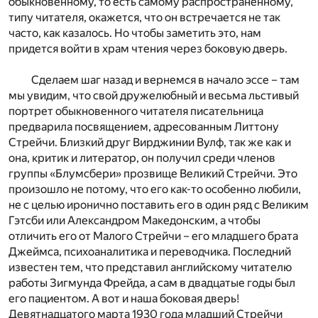
обыкновенному, то есть самому распространенному,
типу читателя, окажется, что он встречается не так
часто, как казалось. Но чтобы заметить это, нам
придется войти в храм чтения через боковую дверь.
Сделаем шаг назад и вернемся в начало эссе – там
мы увидим, что свой дружелюбный и весьма льстивый
портрет обыкновенного читателя писательница
предварила посвящением, адресованным Литтону
Стрейчи. Близкий друг Вирджинии Вулф, так же как и
она, критик и литератор, он получил среди членов
группы «Блумсбери» прозвище Великий Стрейчи. Это
произошло не потому, что его как-то особенно любили,
не с целью иронично поставить его в один ряд с Великим
Гэтсби или Александром Македонским, а чтобы
отличить его от Малого Стрейчи – его младшего брата
Джеймса, психоаналитика и переводчика. Последний
известен тем, что представил английскому читателю
работы Зигмунда Фрейда, а сам в двадцатые годы был
его пациентом. А вот и наша боковая дверь!
Девятнадцатого марта 1930 года младший Стрейчи