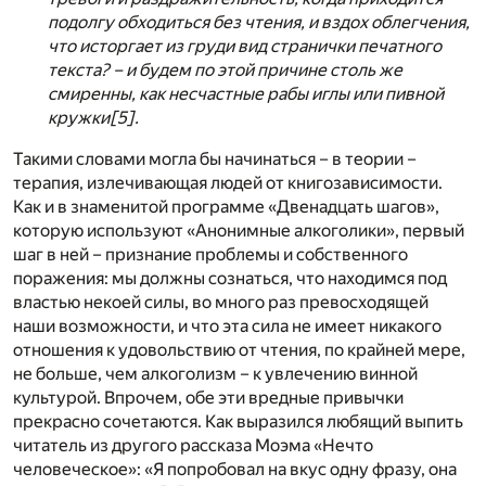
подолгу обходиться без чтения, и вздох облегчения,
что исторгает из груди вид странички печатного
текста? – и будем по этой причине столь же
смиренны, как несчастные рабы иглы или пивной
кружки
[5]
.
Такими словами могла бы начинаться – в теории –
терапия, излечивающая людей от книгозависимости.
Как и в знаменитой программе «Двенадцать шагов»,
которую используют «Анонимные алкоголики», первый
шаг в ней – признание проблемы и собственного
поражения: мы должны сознаться, что находимся под
властью некоей силы, во много раз превосходящей
наши возможности, и что эта сила не имеет никакого
отношения к удовольствию от чтения, по крайней мере,
не больше, чем алкоголизм – к увлечению винной
культурой. Впрочем, обе эти вредные привычки
прекрасно сочетаются. Как выразился любящий выпить
читатель из другого рассказа Моэма «Нечто
человеческое»: «Я попробовал на вкус одну фразу, она