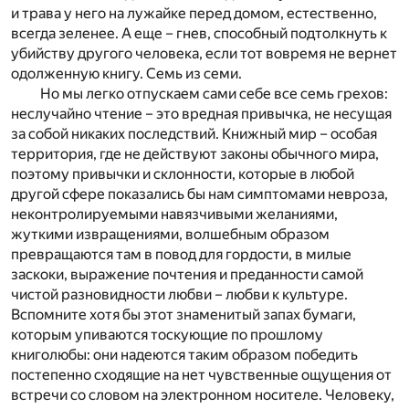
и трава у него на лужайке перед домом, естественно,
всегда зеленее. А еще – гнев, способный подтолкнуть к
убийству другого человека, если тот вовремя не вернет
одолженную книгу. Семь из семи.
Но мы легко отпускаем сами себе все семь грехов:
неслучайно чтение – это вредная привычка, не несущая
за собой никаких последствий. Книжный мир – особая
территория, где не действуют законы обычного мира,
поэтому привычки и склонности, которые в любой
другой сфере показались бы нам симптомами невроза,
неконтролируемыми навязчивыми желаниями,
жуткими извращениями, волшебным образом
превращаются там в повод для гордости, в милые
заскоки, выражение почтения и преданности самой
чистой разновидности любви – любви к культуре.
Вспомните хотя бы этот знаменитый запах бумаги,
которым упиваются тоскующие по прошлому
книголюбы: они надеются таким образом победить
постепенно сходящие на нет чувственные ощущения от
встречи со словом на электронном носителе. Человеку,