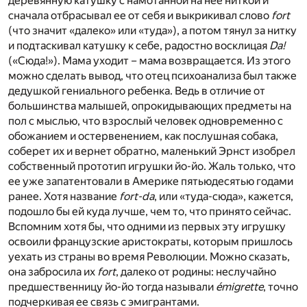
деревянную катушку с намотанной на нее ниткой и
сначала отбрасывал ее от себя и выкрикивал слово
fort
(что значит «далеко» или «туда»), а потом тянул за нитку
и подтаскивал катушку к себе, радостно восклицая
Da!
(«Сюда!»). Мама уходит – мама возвращается. Из этого
можно сделать вывод, что отец психоанализа был также
дедушкой гениального ребенка. Ведь в отличие от
большинства малышей, опрокидывающих предметы на
пол с мыслью, что взрослый человек одновременно с
обожанием и остервенением, как послушная собака,
соберет их и вернет обратно, маленький Эрнст изобрел
собственный прототип игрушки йо-йо. Жаль только, что
ее уже запатентовали в Америке пятьюдесятью годами
ранее. Хотя название
fort-da
, или «туда-сюда», кажется,
подошло бы ей куда лучше, чем то, что принято сейчас.
Вспомним хотя бы, что одними из первых эту игрушку
освоили французские аристократы, которым пришлось
уехать из страны во время Революции. Можно сказать,
она забросила их
fort
, далеко от родины: неслучайно
предшественницу йо-йо тогда называли
émigrette
, точно
подчеркивая ее связь с эмигрантами.