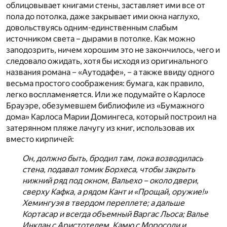
облицовывает книгами стены, заставляет ими все от
пола до потолка, даже закрывает ими окна наглухо,
довольствуясь одним-единственным слабым
источником света – дырами в потолке. Как можно
заподозрить, ничем хорошим это не закончилось, чего и
следовало ожидать, хотя бы исходя из оригинального
названия романа – «Аутодафе», – а также ввиду одного
весьма простого соображения: бумага, как правило,
легко воспламеняется. Или же подумайте о Карлосе
Брауэре, обезумевшем библиофиле из «Бумажного
дома» Карлоса Марии Домингеса, который построил на
затерянном пляже лачугу из книг, использовав их
вместо кирпичей:
Он, должно быть, бродил там, пока возводилась
стена, подавал томик Борхеса, чтобы закрыть
нижний ряд под окном, Вальехо – около двери,
сверху Кафка, а рядом Кант и «Прощай, оружие!»
Хемингуэя в твердом переплете; а дальше
Кортасар и всегда объемный Варгас Льоса; Валье
Инклан с Аристотелем, Камю с Моросоли и