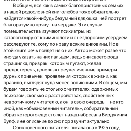
В общем, все как в самых благопристойных семьях:
в нашей родословной книголюбов тоже обязательно
найдется какой-нибудь безумный дядюшка, чей портрет
благоразумно прячут на чердаке. Эти случаи
помешательства изучают психиатры, их
каталогизируют криминологи и с нездоровым усердием
расследуют те, кому по нраву всякие диковины. Но в
этой книге речь пойдет не о них. Автор может разве что
иногда указать на них пальцем, ведь они своего рода
страшилка, призрак, которым пугают, желая
предостеречь, донельзя преувеличенные примеры
дурных привычек, проявления которых в жизни, как
правило, выглядят куда менее вопиющими. В общем, мы
будем говорить не столько о читателях, одержимых
психозом, сколько о расстройствах, свойственных
невротичному читателю, а он, в свою очередь, – не кто
иной, как «обыкновенный читатель», собирательный
образ которого еще сто лет назад набросала Вирджиния
Вулф, и ее описание до сих пор звучит актуально.
Обыкновенного читателя, писала она в 1925 году,