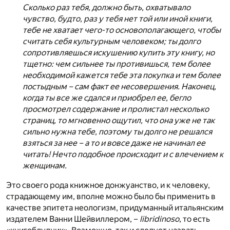
Сколько раз тебя, должно быть, охватывало
чувство, будто, раз у тебя нет той или иной книги,
тебе не хватает чего-то основополагающего, чтобы
считать себя культурным человеком; ты долго
сопротивляешься искушению купить эту книгу, но
тщетно: чем сильнее ты противишься, тем более
необходимой кажется тебе эта покупка и тем более
постыдным – сам факт ее несовершения. Наконец,
когда ты все же сдался и приобрел ее, бегло
просмотрел содержание и пролистал несколько
страниц, то мгновенно ощутил, что она уже не так
сильно нужна тебе, поэтому ты долго не решался
взяться за нее – а то и вовсе даже не начинал ее
читать! Нечто подобное происходит и с влечением к
женщинам.
Это своего рода книжное донжуанство, и к человеку,
страдающему им, вполне можно было бы применить в
качестве эпитета неологизм, придуманный итальянским
издателем Ванни Шейвиллером, –
libridinoso
, то есть