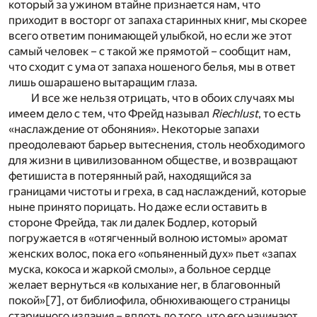
который за ужином втайне признается нам, что
приходит в восторг от запаха старинных книг, мы скорее
всего ответим понимающей улыбкой, но если же этот
самый человек – с такой же прямотой – сообщит нам,
что сходит с ума от запаха ношеного белья, мы в ответ
лишь ошарашено вытаращим глаза.
И все же нельзя отрицать, что в обоих случаях мы
имеем дело с тем, что Фрейд называл
Riechlust
, то есть
«наслаждение от обоняния». Некоторые запахи
преодолевают барьер вытеснения, столь необходимого
для жизни в цивилизованном обществе, и возвращают
фетишиста в потерянный рай, находящийся за
границами чистоты и греха, в сад наслаждений, которые
ныне принято порицать. Но даже если оставить в
стороне Фрейда, так ли далек Бодлер, который
погружается в «отягченный волною истомы» аромат
женских волос, пока его «опьяненный дух» пьет «запах
муска, кокоса и жаркой смолы», а больное сердце
желает вернуться «в колыхание нег, в благовонный
покой»
[7]
, от библиофила, обнюхивающего страницы
старинного издания – вплоть до того, что его начинают