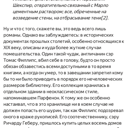
Шекспир, отвратительно связанный с Марло
цементным раствором; все, обреченные на
возведение стены, на отбрасывание тени
[2]
.
Ну и что с того, скажете вы, это ведь всего лишь
романы. Однако вы заблуждаетесь: в исторических
документах прошлых столетий, особенно относящихся к
XIX веку, описаны и куда более жуткие случаи
помешательства. Один такой чудак, англичанин сэр
Томас Филлипс, вбил себе в голову, будто он просто
обязан обзавестись всеми доступными в то время
книгами, а когда он умер, то в завещании запретил кому
бы то ни было приводить в порядок его нечеловеческих
размеров библиотеку. Его коллекция хранилась в
отдельном здании в неоклассическом стиле,
напоминавшем Парфенон. К тому же он особенно
настаивал, что в это хранилище ни в коем случае не
должен попасть его шурин, так как Филлипс подозревал
оного в краже рукописей. Его соотечественнику, сэру
Ричарду Геберу, пришлось купить целых восемь домов