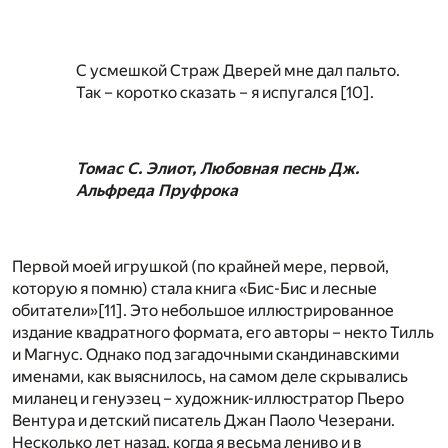
С усмешкой Страж Дверей мне дал пальто.
Так – коротко сказать – я испугался
[10]
.
Томас С. Элиот, Любовная песнь Дж.
Альфреда Пруфрока
Первой моей игрушкой (по крайней мере, первой,
которую я помню) стала книга «Бис-Бис и лесные
обитатели»
[11]
. Это небольшое иллюстрированное
издание квадратного формата, его авторы – некто Тилль
и Магнус. Однако под загадочными скандинавскими
именами, как выяснилось, на самом деле скрывались
миланец и генуэзец – художник-иллюстратор Пьеро
Вентура и детский писатель Джан Паоло Чезерани.
Несколько лет назад, когда я весьма лениво и в