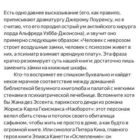
Есть одно давнее высказывание (его, как правило,
приписывают драматургу Джерому Лоуренсу, но я
считаю, что его породил острый ум английского хирурга
лорда Альфреда Уэбба-Джонсона), и звучит оно
примерно следующим образом: «Человек с неврозом
строит воздушные замки, человек с психозом живет в
них, а психиатр взимает арендную плату». Эта фраза
кратко резюмирует суть нашей книги: достаточно лишь
заменить за́мки на книжные шкафы.
Кто-то воспримет ее слишком буквально и найдет
некое мрачное соответствие между домашней
библиотекой безумного книголюба и палатой с мягкими
стенами в психиатрической лечебнице. Вспомните хотя
бы Жана дез Эссента, парижского денди из романа
Жориса-Карла Гюисманса «Наоборот»: этот персонаж
велел обить стены и потолок своего обиталища
сафьяном, чтобы жить не просто в доме, а как будто в
огромной книге. Или синолога Питера Кина, главного
героя книги Элиаса Канетти «Ослепление»: он