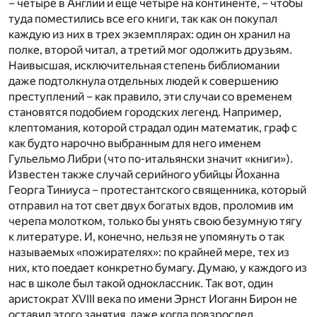
– четыре в Англии и еще четыре на континенте, – чтобы
туда поместились все его книги, так как он покупал
каждую из них в трех экземплярах: один он хранил на
полке, второй читал, а третий мог одолжить друзьям.
Наивысшая, исключительная степень библиомании
даже подтолкнула отдельных людей к совершению
преступлений – как правило, эти случаи со временем
становятся подобием городских легенд. Например,
клептомания, которой страдал один математик, граф с
как будто нарочно выбранным для него именем
Гульельмо Либри (что по-итальянски значит «книги»).
Известен также случай серийного убийцы Йоханна
Георга Тиниуса – протестантского священника, который
отправил на тот свет двух богатых вдов, проломив им
черепа молотком, только бы унять свою безумную тягу
к литературе. И, конечно, нельзя не упомянуть о так
называемых «пожирателях»: по крайней мере, тех из
них, кто поедает конкретно бумагу. Думаю, у каждого из
нас в школе был такой одноклассник. Так вот, один
аристократ XVIII века по имени Эрнст Иоганн Бирон не
оставил этого занятия, даже когда повзрослел.