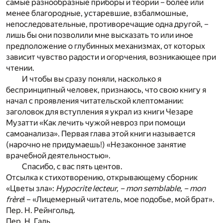
самые разнообразные приборы и теории – более или
менее благородные, устаревшие, взбалмошные,
непоследовательные, противоречащие одна другой, –
лишь бы они позволили мне высказать то или иное
предположение о глубинных механизмах, от которых
зависит чувство радости и огорчения, возникающее при
чтении.
И чтобы вы сразу поняли, насколько я
беспринципный человек, признаюсь, что свою книгу я
начал с проявления читательской клептомании:
заголовок для вступления я украл из книги Чезаре
Музатти «Как лечить чужой невроз при помощи
самоанализа». Первая глава этой книги называется
(нарочно не придумаешь!) «Незаконное занятие
врачебной деятельностью».
Спасибо, с вас пять центов.
Отсылка к стихотворению, открывающему сборник
«Цветы зла»:
Hypocrite lecteur, – mon semblable, – mon
frère
! – «Лицемерный читатель, мое подобье, мой брат».
Пер. Н. Рейнгольд.
Пер. Н. Галь.