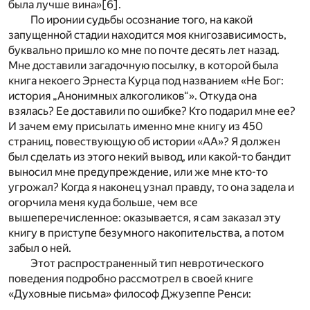
была лучше вина»
[6]
.
По иронии судьбы осознание того, на какой
запущенной стадии находится моя книгозависимость,
буквально пришло ко мне по почте десять лет назад.
Мне доставили загадочную посылку, в которой была
книга некоего Эрнеста Курца под названием «Не Бог:
история „Анонимных алкоголиков“». Откуда она
взялась? Ее доставили по ошибке? Кто подарил мне ее?
И зачем ему присылать именно мне книгу из 450
страниц, повествующую об истории «АА»? Я должен
был сделать из этого некий вывод, или какой-то бандит
выносил мне предупреждение, или же мне кто-то
угрожал? Когда я наконец узнал правду, то она задела и
огорчила меня куда больше, чем все
вышеперечисленное: оказывается, я сам заказал эту
книгу в приступе безумного накопительства, а потом
забыл о ней.
Этот распространенный тип невротического
поведения подробно рассмотрел в своей книге
«Духовные письма» философ Джузеппе Ренси: