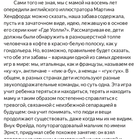
Сами того не зная, мы с мамой на восемь лет
опередили английского иллюстратора Мартина
Хендфорда: можно сказать, наша забава содержала,
пусть и в зачаточном виде, идею, лежавшую в основе
его серии книг «Где Уолли?». Рассматривая ее, дети
должны были обнаружить в разношерстной толпе
человечка в кофте в красно-белую полоску, как у
гондольера. Но, возможно, правильнее будет сказать,
что обе эти забавы – вариации одной из самых древних
игр в мире: мы, итальянцы, как и французы, называем ее
«ку-ку», англичане – «пик-а-бу», а немцы – «гук-гук». В
общем, в разных странах дети используют разные
звукоподражательные команды, но суть одна. Эта игра
учит ребенка теряться и находиться, терять и находить
маму и таким образом постепенно справляться с
тревогой, связанной с неизбежной сепарацией в
будущем: она учит понимать, что люди и вещи
продолжают существовать, даже когда мы их не видим.
Внук Фрейда, полуторагодовалый мальчик по имени
Эрнст, придумал себе похожее занятие: он взял