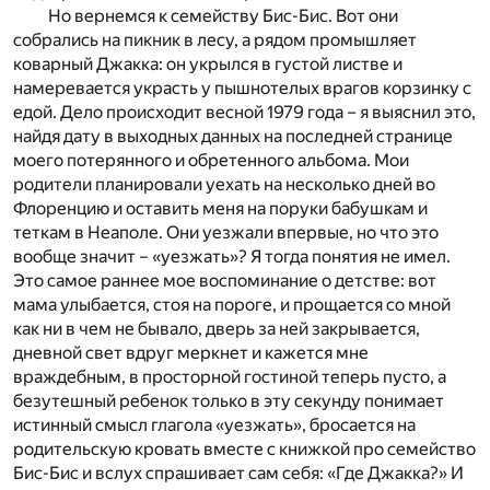
Но вернемся к семейству Бис-Бис. Вот они
собрались на пикник в лесу, а рядом промышляет
коварный Джакка: он укрылся в густой листве и
намеревается украсть у пышнотелых врагов корзинку с
едой. Дело происходит весной 1979 года – я выяснил это,
найдя дату в выходных данных на последней странице
моего потерянного и обретенного альбома. Мои
родители планировали уехать на несколько дней во
Флоренцию и оставить меня на поруки бабушкам и
теткам в Неаполе. Они уезжали впервые, но что это
вообще значит – «уезжать»? Я тогда понятия не имел.
Это самое раннее мое воспоминание о детстве: вот
мама улыбается, стоя на пороге, и прощается со мной
как ни в чем не бывало, дверь за ней закрывается,
дневной свет вдруг меркнет и кажется мне
враждебным, в просторной гостиной теперь пусто, а
безутешный ребенок только в эту секунду понимает
истинный смысл глагола «уезжать», бросается на
родительскую кровать вместе с книжкой про семейство
Бис-Бис и вслух спрашивает сам себя: «Где Джакка?» И