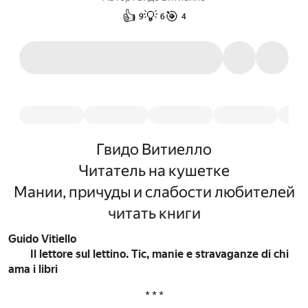
👍
💡
🎯
9
6
4
Гвидо Витиелло
Читатель на кушетке
Мании, причуды и слабости любителей
читать книги
Guido Vitiello
Il lettore sul lettino. Tic, manie e stravaganze di chi
ama i libri
* * *