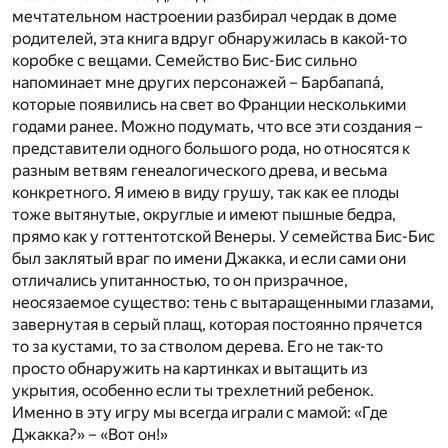
мечтательном настроении разбирал чердак в доме
родителей, эта книга вдруг обнаружилась в какой-то
коробке с вещами. Семейство Бис-Бис сильно
напоминает мне других персонажей – Барбапапа́,
которые появились на свет во Франции несколькими
годами ранее. Можно подумать, что все эти создания –
представители одного большого рода, но относятся к
разным ветвям генеалогического древа, и весьма
конкретного. Я имею в виду грушу, так как ее плоды
тоже вытянутые, округлые и имеют пышные бедра,
прямо как у готтентотской Венеры. У семейства Бис-Бис
был заклятый враг по имени Джакка, и если сами они
отличались упитанностью, то он призрачное,
неосязаемое существо: тень с вытаращенными глазами,
завернутая в серый плащ, которая постоянно прячется
то за кустами, то за стволом дерева. Его не так-то
просто обнаружить на картинках и вытащить из
укрытия, особенно если ты трехлетний ребенок.
Именно в эту игру мы всегда играли с мамой: «Где
Джакка?» – «Вот он!»