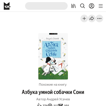
Похожие на книгу
Азбука умной собачки Сони
Автор
Андрей Усачев
👍
😄
🐼
274
112
101