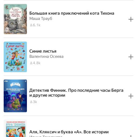
Большая книга приключений кота Тихона
Маша Трауб
6.1k
Синие листья
Валентина Осеева
4.8k
Детектив Финник. Про последние часы Берга
и другие истории
3k
Аля, Кляксич и буква «А». Все истории