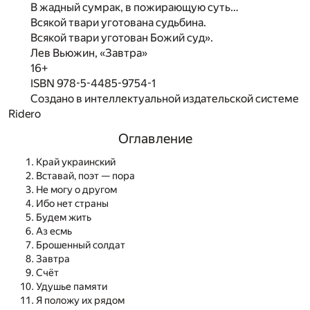
В жадный сумрак, в пожирающую суть…
Всякой твари уготована судьбина.
Всякой твари уготован Божий суд».
Лев Вьюжин, «Завтра»
16+
ISBN 978-5-4485-9754-1
Создано в интеллектуальной издательской системе
Ridero
Оглавление
Край украинский
Вставай, поэт — пора
Не могу о другом
Ибо нет страны
Будем жить
Аз есмь
Брошенный солдат
Завтра
Счёт
Удушье памяти
Я положу их рядом