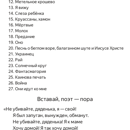
Метельное крошево
Я вижу
Слеза ребёнка
Круассаны, хамон
Мёртвые
Молох
Предание
Оно
Песнь о беглом воре, балаганном шуте и Иисусе Христе
Украинец
Рай
Солнечный круг
Фантасмагория
Каинова печать
Война
Они идут ко мне
Вставай, поэт — пора
«Не убивайте, дяденька, я — свой!
Я был запуган, вынужден, обманут.
Не убивайте, дяденька! Я к маме
Хочу домой! Я так хочу домой!