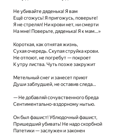
Не убивайте дяденька! Я вам
Ещё сгожусь! Я пригожусь, поверьте!
Я не стрелял! Ни крови нет, ни смерти
На мне! Поверьте, дяденька! Я к мам…»
Короткая, как отнятая жизнь,
Сухая очередь. Скупая струйка крови.
Не отпоют, не погребут — покроет
К утру листва. Чуть позже закружит
Метельный снег и занесет приют
Души заблудшей, не оставив следа…
— Не добавляй сочувственного бреда
Сентиментально-вздорному нытью.
Он был фашист! Ублюдочный фашист,
Пришедший убивать! Не надо скорбной
Патетики — заслужен и законен