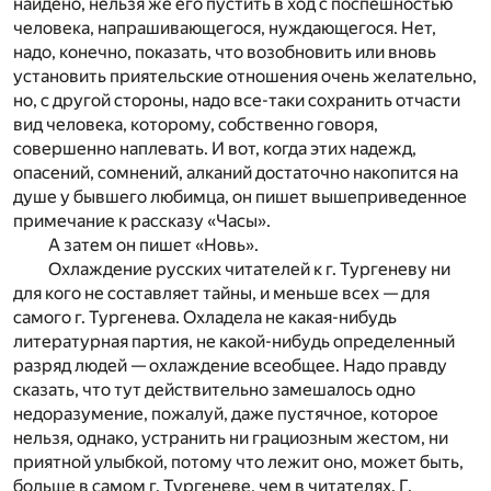
найдено, нельзя же его пустить в ход с поспешностью
человека, напрашивающегося, нуждающегося. Нет,
надо, конечно, показать, что возобновить или вновь
установить приятельские отношения очень желательно,
но, с другой стороны, надо все-таки сохранить отчасти
вид человека, которому, собственно говоря,
совершенно наплевать. И вот, когда этих надежд,
опасений, сомнений, алканий достаточно накопится на
душе у бывшего любимца, он пишет вышеприведенное
примечание к рассказу «Часы».
А затем он пишет «Новь».
Охлаждение русских читателей к г. Тургеневу ни
для кого не составляет тайны, и меньше всех — для
самого г. Тургенева. Охладела не какая-нибудь
литературная партия, не какой-нибудь определенный
разряд людей — охлаждение всеобщее. Надо правду
сказать, что тут действительно замешалось одно
недоразумение, пожалуй, даже пустячное, которое
нельзя, однако, устранить ни грациозным жестом, ни
приятной улыбкой, потому что лежит оно, может быть,
больше в самом г. Тургеневе, чем в читателях. Г.