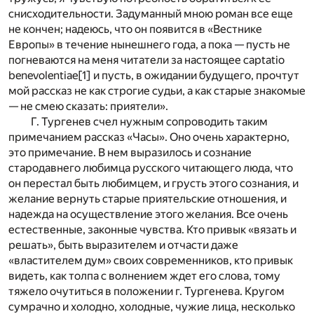
снисходительности. Задуманный мною роман все еще
не кончен; надеюсь, что он появится в «Вестнике
Европы» в течение нынешнего года, а пока — пусть не
погневаются на меня читатели за настоящее captatio
benevolentiae
[1]
и пусть, в ожидании будущего, прочтут
мой рассказ не как строгие судьи, а как старые знакомые
— не смею сказать: приятели».
Г. Тургенев счел нужным сопроводить таким
примечанием рассказ «Часы». Оно очень характерно,
это примечание. В нем выразилось и сознание
стародавнего любимца русского читающего люда, что
он перестал быть любимцем, и грусть этого сознания, и
желание вернуть старые приятельские отношения, и
надежда на осуществление этого желания. Все очень
естественные, законные чувства. Кто привык «вязать и
решать», быть выразителем и отчасти даже
«властителем дум» своих современников, кто привык
видеть, как толпа с волнением ждет его слова, тому
тяжело очутиться в положении г. Тургенева. Кругом
сумрачно и холодно, холодные, чужие лица, несколько