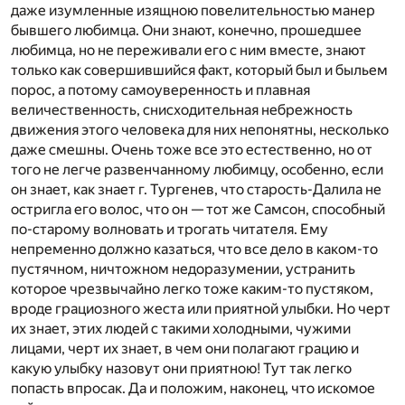
даже изумленные изящною повелительностью манер
бывшего любимца. Они знают, конечно, прошедшее
любимца, но не переживали его с ним вместе, знают
только как совершившийся факт, который был и быльем
порос, а потому самоуверенность и плавная
величественность, снисходительная небрежность
движения этого человека для них непонятны, несколько
даже смешны. Очень тоже все это естественно, но от
того не легче развенчанному любимцу, особенно, если
он знает, как знает г. Тургенев, что старость-Далила не
остригла его волос, что он — тот же Самсон, способный
по-старому волновать и трогать читателя. Ему
непременно должно казаться, что все дело в каком-то
пустячном, ничтожном недоразумении, устранить
которое чрезвычайно легко тоже каким-то пустяком,
вроде грациозного жеста или приятной улыбки. Но черт
их знает, этих людей с такими холодными, чужими
лицами, черт их знает, в чем они полагают грацию и
какую улыбку назовут они приятною! Тут так легко
попасть впросак. Да и положим, наконец, что искомое