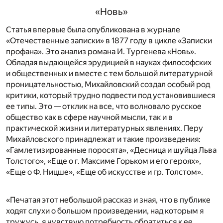
«Новь»
Статья впервые была опубликована в журнале
«Отечественные записки» в 1877 году в цикле «Записки
профана». Это анализ романа И. Тургенева «Новь».
Обладая выдающейся эрудицией в науках философских
и общественных и вместе с тем большой литературной
проницательностью, Михайловский создал особый род
критики, который трудно подвести под установившиеся
ее типы. Это — отклик на все, что волновало русское
общество как в сфере научной мысли, так и в
практической жизни и литературных явлениях. Перу
Михайловского принадлежат и такие произведения:
«Гамлетизированные поросята», «Десница и шуйца Льва
Толстого», «Еще о г. Максиме Горьком и его героях»,
«Еще о Ф. Ницше», «Еще об искусстве и гр. Толстом».
«Печатая этот небольшой рассказ и зная, что в публике
ходят слухи о большом произведении, над которым я
тружусь, я чувствую потребность обратиться к ее