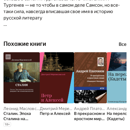
Тургенев — не то чтобы в самом деле Самсон, но все-
таки сила, навсегда вписавшая свое имя в историю
русской литерату
...
Похожие книги
Все
Леонид Масловский
Дмитрий Мережковский
Андрей Платонов
Сталин. Эпоха
Петр и Алексей
В прекрасном и
На перелом
Сталина на
яростном мире
(Кадеты)
основании
(Машинист
18
+
документов и
Мальцев)