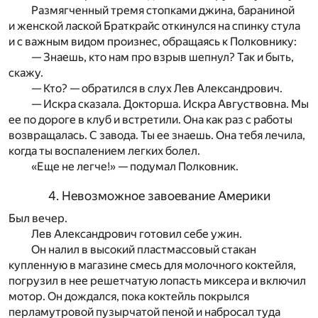
Размягченный тремя стопками джина, бараниной
и женской лаской Браткрайс откинулся на спинку стула
и с важным видом произнес, обращаясь к Полковнику:
— Знаешь, кто нам про взрыв шепнул? Так и быть,
скажу.
— Кто? — обратился в слух Лев Александрович.
— Искра сказала. Докторша. Искра Августвовна. Мы
ее по дороге в клуб и встретили. Она как раз с работы
возвращалась. С завода. Ты ее знаешь. Она тебя лечила,
когда ты воспалением легких болел.
«Еще не легче!» — подумал Полковник.
4. Невозможное завоевание Америки
Был вечер.
Лев Александрович готовил себе ужин.
Он налил в высокий пластмассовый стакан
купленную в магазине смесь для молочного коктейля,
погрузил в нее решетчатую лопасть миксера и включил
мотор. Он дождался, пока коктейль покрылся
перламутровой пузырчатой пеной и набросал туда