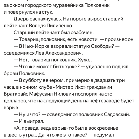
за окном городского муравейника Полковник
и повернулся на стук.
Дверь распахнулась. На пороге вырос старший
лейтенант Володя Пилипенко.
Старший лейтенант был озабочен.
— Товарищ полковник, есть новости, — произнес он.
— В Нью-Йорке взорвали статую Свободы? —
осведомился Лев Александрович.
— Нет, товарищ полковник. Хуже.
— Что же может быть хуже? — удивленно поднял
брови Полковник.
— В субботу вечером, примерно в двадцать три
часа, в ночном клубе «Мистер Икс» гражданин
Браткрайс Мафусаил Нилович поспорил на сто
долларов, что на следующий день на нефтезаводе будет
взрыв.
— Ну и что? — осведомился полковник Садовский.
— И выиграл.
«А, правда, ведь взрыв-то был в воскресенье
в шесть утра… Да, что же это такое? — подумал