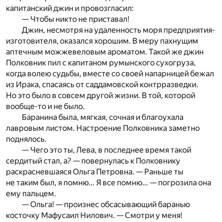
капитанский джин и провозгласил:
— Чтобы никто не приставал!
Джин, несмотря на удаленность моря предприятия-
изготовителя, оказался хорошим. В меру пахнущим
аптечным можжевеловым ароматом. Такой же джин
Полковник пил с капитаном румынского сухогруза,
когда волею судьбы, вместе со своей напарницей бежал
из Ирака, спасаясь от саддамовской контрразведки.
Но это было в совсем другой жизни. В той, которой
вообще-то и не было.
Баранина была, мягкая, сочная и благоухала
лавровым листом. Настроение Полковника заметно
поднялось.
— Чего это ты, Лева, в последнее время такой
сердитый стал, а? — повернулась к Полковнику
раскрасневшаяся Ольга Петровна. — Раньше ты
не таким был, я помню… Я все помню… — погрозила она
ему пальцем.
— Ольга! — произнес обсасывающий баранью
косточку Мафусаил Нилович. — Смотри у меня!