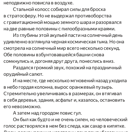
неподвижно повисла в воздухе.
Стальной колосс собирал силы для броска
в стратосферу. Но не выдержал противоборства
с гравитационной мощью земного шара и разорвался
на две равные половины с пилообразными краями.
Из глубины этой акульей пасти на солнечный день
удивленно взглянула черная космическая тьма. Но она
смотрела на солнечный мир всего несколько секунд.
Обе половины взбунтовавшейся башни снова
сомкнулись и, догоняя друг друга, понеслись вниз.
Раздался громкий звук, похожий на праздничный
орудийный салют.
И на месте, где несколько мгновений назад уходила
в небо гордая колонна, вырос оранжевый пузырь.
Стремительно увеличиваясь в размерах, он втягивал
в себя деревья, здания, асфальт и, казалось, остановить
его невозможно.
А затем над городом повис гул.
Он был как будто и не очень силен, но человеческий
голос растворялся в нем без следа, как сахар в кипятке.