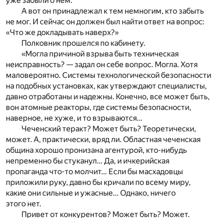
уже забыли о нем.
А вот он принадлежал к тем немногим, кто забыть
не мог. И сейчас он должен был найти ответ на вопрос:
«Что же докладывать наверх?»
Полковник прошелся по кабинету.
«Могла причиной взрыва быть техническая
неисправность? — задал он себе вопрос. Могла. Хотя
маловероятно. Системы технологической безопасности
на подобных установках, как утверждают специалисты,
давно отработаны и надежны. Конечно, все может быть,
вон атомные реакторы, где системы безопасности,
наверное, не хуже, и то взрываются…
Чеченский теракт? Может быть? Теоретически,
может. А, практически, вряд ли. Областная чеченская
община хорошо пронизана агентурой, кто-нибудь
непременно бы стуканул… Да, и ичкерийская
пропаганда что-то молчит… Если бы масхадовцы
приложили руку, давно бы кричали по всему миру,
какие они сильные и ужасные… Однако, ничего
этого нет.
Привет от конкурентов? Может быть? Может.