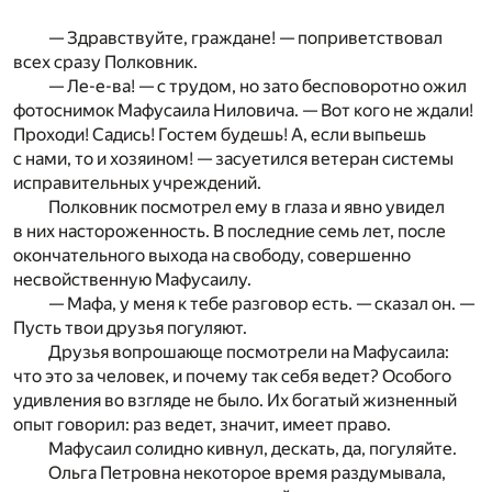
— Здравствуйте, граждане! — поприветствовал
всех сразу Полковник.
— Ле-е-ва! — с трудом, но зато бесповоротно ожил
фотоснимок Мафусаила Ниловича. — Вот кого не ждали!
Проходи! Садись! Гостем будешь! А, если выпьешь
с нами, то и хозяином! — засуетился ветеран системы
исправительных учреждений.
Полковник посмотрел ему в глаза и явно увидел
в них настороженность. В последние семь лет, после
окончательного выхода на свободу, совершенно
несвойственную Мафусаилу.
— Мафа, у меня к тебе разговор есть. — сказал он. —
Пусть твои друзья погуляют.
Друзья вопрошающе посмотрели на Мафусаила:
что это за человек, и почему так себя ведет? Особого
удивления во взгляде не было. Их богатый жизненный
опыт говорил: раз ведет, значит, имеет право.
Мафусаил солидно кивнул, дескать, да, погуляйте.
Ольга Петровна некоторое время раздумывала,