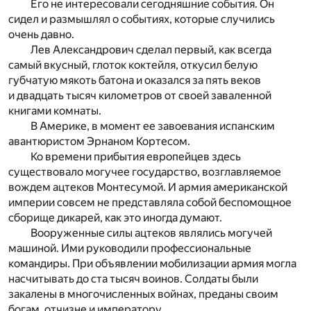
Его не интересовали сегодняшние события. Он
сидел и размышлял о событиях, которые случились
очень давно.
Лев Александрович сделал первый, как всегда
самый вкусный, глоток коктейля, откусил белую
губчатую мякоть батона и оказался за пять веков
и двадцать тысяч километров от своей заваленной
книгами комнаты.
В Америке, в момент ее завоевания испанским
авантюристом Эрнаном Кортесом.
Ко времени прибытия европейцев здесь
существовало могучее государство, возглавляемое
вождем ацтеков Монтесумой. И армия американской
империи совсем не представляла собой беспомощное
сборище дикарей, как это иногда думают.
Вооруженные силы ацтеков являлись могучей
машиной. Ими руководили профессиональные
командиры. При объявлении мобилизации армия могла
насчитывать до ста тысяч воинов. Солдаты были
закалены в многочисленных войнах, преданы своим
богам, отчизне и императору.