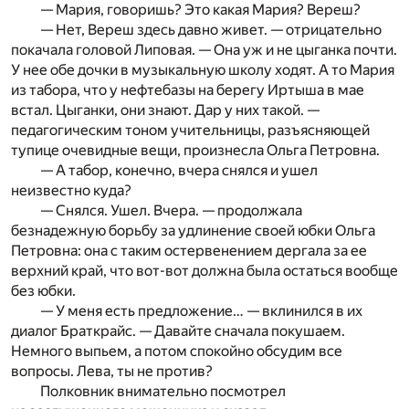
— Мария, говоришь? Это какая Мария? Вереш?
— Нет, Вереш здесь давно живет. — отрицательно
покачала головой Липовая. — Она уж и не цыганка почти.
У нее обе дочки в музыкальную школу ходят. А то Мария
из табора, что у нефтебазы на берегу Иртыша в мае
встал. Цыганки, они знают. Дар у них такой. —
педагогическим тоном учительницы, разъясняющей
тупице очевидные вещи, произнесла Ольга Петровна.
— А табор, конечно, вчера снялся и ушел
неизвестно куда?
— Снялся. Ушел. Вчера. — продолжала
безнадежную борьбу за удлинение своей юбки Ольга
Петровна: она с таким остервенением дергала за ее
верхний край, что вот-вот должна была остаться вообще
без юбки.
— У меня есть предложение… — вклинился в их
диалог Браткрайс. — Давайте сначала покушаем.
Немного выпьем, а потом спокойно обсудим все
вопросы. Лева, ты не против?
Полковник внимательно посмотрел