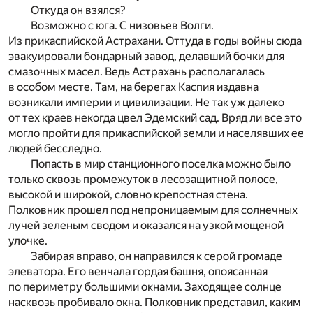
Откуда он взялся?
Возможно с юга. С низовьев Волги.
Из прикаспийской Астрахани. Оттуда в годы войны сюда
эвакуировали бондарный завод, делавший бочки для
смазочных масел. Ведь Астрахань располагалась
в особом месте. Там, на берегах Каспия издавна
возникали империи и цивилизации. Не так уж далеко
от тех краев некогда цвел Эдемский сад. Вряд ли все это
могло пройти для прикаспийской земли и населявших ее
людей бесследно.
Попасть в мир станционного поселка можно было
только сквозь промежуток в лесозащитной полосе,
высокой и широкой, словно крепостная стена.
Полковник прошел под непроницаемым для солнечных
лучей зеленым сводом и оказался на узкой мощеной
улочке.
Забирая вправо, он направился к серой громаде
элеватора. Его венчала гордая башня, опоясанная
по периметру большими окнами. Заходящее солнце
насквозь пробивало окна. Полковник представил, каким