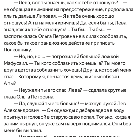
— Лева, вот ты знаешь, как я к тебе отношусь?… —
не обращая внимания на предостережение, продолжала
плыть дальше Липовая. — Я к тебе очень хорошо
отношусь! А ты на меня кричишь! Да, если бы ты, Лева,
знал, как я к тебе отношусь!… Ты бы… Ты бы… —
заспотыкалась Ольга Петровна не в силах сообразить,
какое бы такое грандиозное действие приписать
Полковнику.
— Но, но, но!… — погрозил ей большой ложкой
Мафусаил. — Ты кого соблазнить хочешь, а? Ты моего
друга детства соблазнить хочешь! Друга, который меня
спас… Которому я, по-настоящему, жизнью обязан.
А ты?
— Неужели ты его спас, Лева? — сделала круглые
глаза Ольга Петровна.
— Да, слушай ты его больше! — махнул рукой Лев
Александрович. — Он однажды с дебаркадера в воду
прыгнул и головой в старую сваю попал. Только, когда я
за ним нырнул, он уже сам наверх поднимался. Он и без
меня бы выплыл.