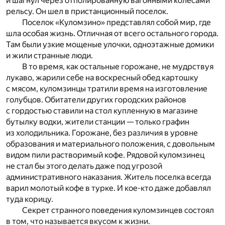
и шагнул через отполированную вагонными колесами
рельсу. Он шел в пристанционный поселок.
Поселок «Куломзино» представлял собой мир, где
шла особая жизнь. Отличная от всего остального города.
Там были узкие мощеные улочки, одноэтажные домики
и жили странные люди.
В то время, как остальные горожане, не мудрствуя
лукаво, жарили себе на воскресный обед картошку
с мясом, куломзинцы тратили время на изготовление
голубцов. Обитатели других городских районов
с гордостью ставили на стол купленную в магазине
бутылку водки, жители станции — только графин
из холодильника. Горожане, без различия в уровне
образования и материального положения, с довольным
видом пили растворимый кофе. Рядовой куломзинец
не стал бы этого делать даже под угрозой
административного наказания. Житель поселка всегда
варил молотый кофе в турке. И кое-кто даже добавлял
туда корицу.
Секрет странного поведения куломзинцев состоял
в том, что называется вкусом к жизни.