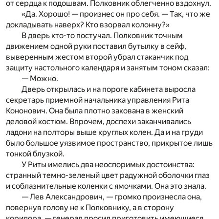
от сердца к подошвам. Полковник облегченно вздохнул.
«Да. Хорошо! — произнес он про себя. — Так, что же
докладывать наверх? Кто взорвал колонну?»
В дверь кто-то постучал. Полковник точным
движением одной руки поставил бутылку в сейф,
выверенным жестом второй убрал стаканчик под
защиту настольного календаря и занятым тоном сказал:
— Можно.
Дверь открылась и на пороге кабинета выросла
секретарь приемной начальника управления Рита
Кононович. Она была плотно закована в женский
деловой костюм. Впрочем, доспехи заканчивались
ладони на полторы выше круглых колен. Да и на груди
было большое уязвимое пространство, прикрытое лишь
тонкой блузкой.
У Риты имелись два неоспоримых достоинства:
странный темно-зеленый цвет радужной оболочки глаз
и соблазнительные коленки с ямочками. Она это знала.
— Лев Александрович, — громко произнесла она,
повернув голову не к Полковнику, а в сторону
коридора, — генерал просил приготовить имеющиеся