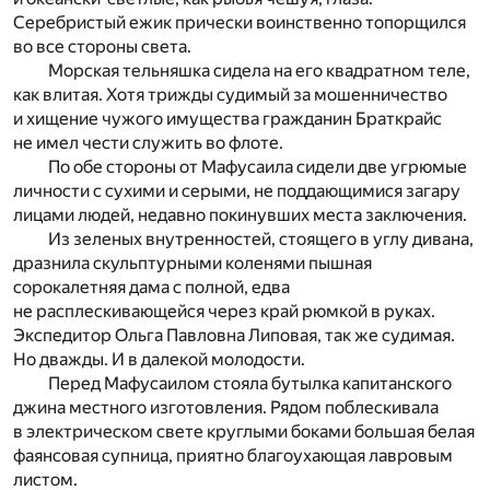
Серебристый ежик прически воинственно топорщился
во все стороны света.
Морская тельняшка сидела на его квадратном теле,
как влитая. Хотя трижды судимый за мошенничество
и хищение чужого имущества гражданин Браткрайс
не имел чести служить во флоте.
По обе стороны от Мафусаила сидели две угрюмые
личности с сухими и серыми, не поддающимися загару
лицами людей, недавно покинувших места заключения.
Из зеленых внутренностей, стоящего в углу дивана,
дразнила скульптурными коленями пышная
сорокалетняя дама с полной, едва
не расплескивающейся через край рюмкой в руках.
Экспедитор Ольга Павловна Липовая, так же судимая.
Но дважды. И в далекой молодости.
Перед Мафусаилом стояла бутылка капитанского
джина местного изготовления. Рядом поблескивала
в электрическом свете круглыми боками большая белая
фаянсовая супница, приятно благоухающая лавровым
листом.