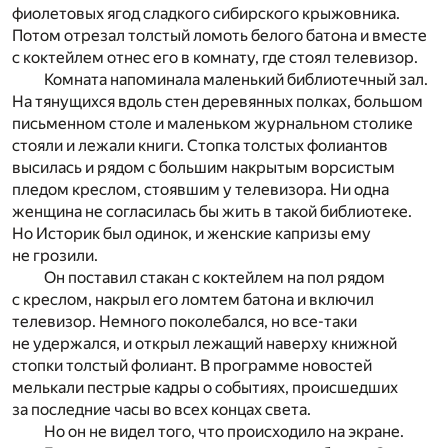
фиолетовых ягод сладкого сибирского крыжовника.
Потом отрезал толстый ломоть белого батона и вместе
с коктейлем отнес его в комнату, где стоял телевизор.
Комната напоминала маленький библиотечный зал.
На тянущихся вдоль стен деревянных полках, большом
письменном столе и маленьком журнальном столике
стояли и лежали книги. Стопка толстых фолиантов
высилась и рядом с большим накрытым ворсистым
пледом креслом, стоявшим у телевизора. Ни одна
женщина не согласилась бы жить в такой библиотеке.
Но Историк был одинок, и женские капризы ему
не грозили.
Он поставил стакан с коктейлем на пол рядом
с креслом, накрыл его ломтем батона и включил
телевизор. Немного поколебался, но все-таки
не удержался, и открыл лежащий наверху книжной
стопки толстый фолиант. В программе новостей
мелькали пестрые кадры о событиях, происшедших
за последние часы во всех концах света.
Но он не видел того, что происходило на экране.