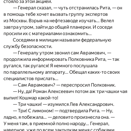
стояло за этой акцией.
— Генерал сказал, — чуть отстранилась Рита, — он
в помощь тебе хочет вызвать группу экспертов
из Москвы. Взрыв на нефтезаводе изучать… Велел
завтра утром, зайти до общей планерки. И соседи
просили их с материалами ознакомить…
Соседями в милиции называли федеральную
службу безопасности.
— Генералу утром звонил сам Аврамович, —
продолжила информировать Полковника Рита, — так
ругался, так ругался! Я немного послушала
по параллельному аппарату… Обещал каких-то своих
специалистов прислать…
— Сам Аврамович? — переспросил Полковник.
— Ну, да! Роман Алексеевич потом аж три чашки чая
выпил! Кошмар какой-то!
— Три чашки! — изумился Лев Александрович.
— Три! С лимоном! — подтвердила Рита. — Ну,
ладно, я побежала… — деловито произнесла она. —
У меня там, в приемной полно народу… Генерал,
наверное, уже по всем закоулкам меня с собаками