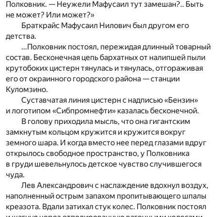
Полковник. — Неужели Мафусаил тут замешан?.. Быть
не может? Или может?»
Браткрайс Мафусаил Нилович был другом его
детства.
…Полковник постоял, пережидая длинный товарный
состав. Бесконечная цепь бархатных от налипшей пыли
крутобоких цистерн тянулась и тянулась, отгораживая
его от окраинного городского района — станции
Куломзино.
Суставчатая линия цистерн с надписью «Бензин»
и логотипом «Сибпромнефти» казалась бесконечной.
В голову приходила мысль, что она гигантским
замкнутым кольцом кружится и кружится вокруг
земного шара. И когда вместо нее перед глазами вдруг
открылось свободное пространство, у Полковника
в груди шевельнулось детское чувство случившегося
чуда.
Лев Александрович с наслаждение вдохнул воздух,
наполненный острым запахом пропитывающего шпалы
креазота. Вдали затихал стук колес. Полковник постоял