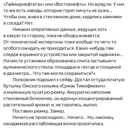
«Таймырнефтегаз» или «Востокнефть». Но вряд ли. У них
то же есть заводы, которые горят ничуть не хуже…
Чтобы они, живя в стеклянном доме, кидались камнями
в соседа? Нет.
Никаких оперативных данных, ведущих хоть
в какую-то сторону, пока не обнаруживается.
От технической экспертизы тоже вообще-то чего-то
особого ожидать не приходиться. Каких-нибудь там
следов взрывного устройства или закрытой задвижки…
На месте установки образовалась плита застывшего
вулканического стекла, площадью в гектар и толщиной
в два метра… Что там могло сохраниться?»
Полковник подошел к сейфу. Достал оттуда початую
бутылку Омского коньяка «Ермак Тимофеевич»
и маленькую пузатую рюмку. Аккуратно наполнив
стеклянный бочоночек, он вдохнул концентрированный
растительный аромат и, не торопясь, выпил.
Поставил рюмку. Замер.
Ничего не происходило… Ничего… Но, наконец,
ожидаемая расслабляющая волна прокатилась