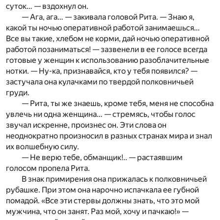
суток… — вздохнул он.
— Ага, ага… — закивала головой Рита. — Знаю я,
какой ты ночью оперативной работой занимаешься…
Все вы такие, хлебом не корми, дай ночью оперативной
работой позаниматься! — зазвенели в ее голосе всегда
готовые у женщин к использованию разоблачительные
нотки. — Ну-ка, признавайся, кто у тебя появился? —
застучала она кулачками по твердой полковничьей
груди.
— Рита, ты же знаешь, кроме тебя, меня не способна
увлечь ни одна женщина… — стремясь, чтобы голос
звучал искренне, произнес он. Эти слова он
неоднократно произносил в разных странах мира и знал
их волшебную силу.
— Не верю тебе, обманщик!.. — растаявшим
голосом пропела Рита.
В знак примирения она прижалась к полковничьей
рубашке. При этом она нарочно испачкала ее губной
помадой. «Все эти стервы должны знать, что это мой
мужчина, что он занят. Раз мой, хочу и пачкаю!» —