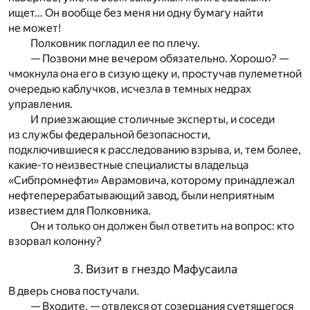
ищет… Он вообще без меня ни одну бумагу найти
не может!
Полковник погладил ее по плечу.
— Позвони мне вечером обязательно. Хорошо? —
чмокнула она его в сизую щеку и, простучав пулеметной
очередью каблучков, исчезла в темных недрах
управления.
И приезжающие столичные эксперты, и соседи
из службы федеральной безопасности,
подключившиеся к расследованию взрыва, и, тем более,
какие-то неизвестные специалисты владельца
«Сибпромнефти» Аврамовича, которому принадлежал
нефтеперерабатывающий завод, были неприятным
известием для Полковника.
Он и только он должен был ответить на вопрос: кто
взорвал колонну?
3. Визит в гнездо Мафусаила
В дверь снова постучали.
— Входите. — отвлекся от созерцания суетящегося