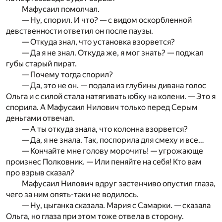
Мафусаил помолчал.
— Ну, спорил. И что? — с видом оскорбленной
девственности ответил он после паузы.
— Откуда знал, что установка взорвется?
— Да я не знал. Откуда же, я мог знать? — поджал
губы старый пират.
— Почему тогда спорил?
— Да, это не он. — подала из глубины дивана голос
Ольга и с силой стала натягивать юбку на колени. — Это я
спорила. А Мафусаил Нилович только перед Серым
деньгами отвечал.
— А ты откуда знала, что колонна взорвется?
— Да, я не знала. Так, поспорила для смеху и все…
— Кончайте мне голову морочить! — угрожающе
произнес Полковник. — Или пеняйте на себя! Кто вам
про взрыв сказал?
Мафусаил Нилович вдруг застенчиво опустил глаза,
чего за ним опять-таки не водилось.
— Ну, цыганка сказала. Мария с Самарки. — сказала
Ольга, но глаза при этом тоже отвела в сторону.