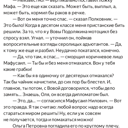
— Неизвестно! — вертикально поставил ложку
Мафа. — Это еще как сказать. Может быть, выплыл, а,
может быть, кормил бы раков в речке.
— Вот он меня точно спас. — сказал Полковник. —
Это было! Когда в десятом классе меня пристанские бить
решили. За то, что я у Вовы Подолякина мотоцикл без
спросу взял. Угнал. — уточнил он, поймав
вопросительные взгляды серолицых адъютантов. — Да,
к тому же еще и разбил. Неудачно покатался, конечно.
— Да, что там, я спас… — сморщил коричневое лицо
Мафусаил. — Ты бы и без меня отмахался. Вон у тебя
какие грабки!
— Как бы я в одиночку от десятерых отмахался?
Так бы чайник начистили, до сих пор бы блестел. И,
главное, ты потом, с Вовой договорился, чтобы дело
замять… Знаешь, Оля, он всегда дипломатом был.
— Это, да… — согласился Мафусаил Нилович. — Вот
это правда. Я так считаю: любой вопрос надо всегда
стараться миром решить! Ну, если уж совсем
не получается, тогда и помахаться можно!
Ольга Петровна погладила его по круглому плечу.