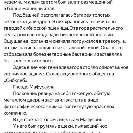
неземным алым светом был залит размещенный
в башне машинный зал.
Под башней располагалась батарея толстых
бетонных цилиндров. В них хранились тысячи тонн
твердой сибирской пшеницы. Эта гора растительного
белка рождала водопады биологической энергии.
Ощущая ее, организм сначала погружался в тревогу, а,
потом, начинал наливаться стальной силой. Она легко
отбрасывала болезнетворные бактерии и заставляла
быстрее расти волосы.
Здесь в вечной тени элеватора стояло одноэтажное
кирпичное здание. Склад акционерного общества
«Сибхлеб».
Гнездо Мафусаила.
Полковник рванул на себя тяжелую, обитую
металлом дверь и заставил застыть в виде
фотографического снимка, застигнутую врасплох
компанию.
В центре за столом сидел сам Мафусаил.
У него были румяные щеки, пылающий нос
и океански-светлые, как рыбья чешуя, глаза.