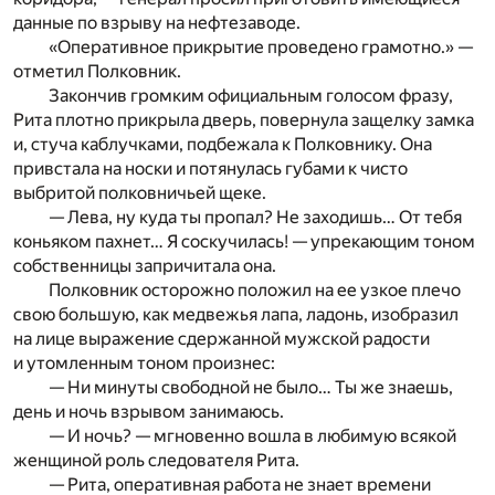
данные по взрыву на нефтезаводе.
«Оперативное прикрытие проведено грамотно.» —
отметил Полковник.
Закончив громким официальным голосом фразу,
Рита плотно прикрыла дверь, повернула защелку замка
и, стуча каблучками, подбежала к Полковнику. Она
привстала на носки и потянулась губами к чисто
выбритой полковничьей щеке.
— Лева, ну куда ты пропал? Не заходишь… От тебя
коньяком пахнет… Я соскучилась! — упрекающим тоном
собственницы запричитала она.
Полковник осторожно положил на ее узкое плечо
свою большую, как медвежья лапа, ладонь, изобразил
на лице выражение сдержанной мужской радости
и утомленным тоном произнес:
— Ни минуты свободной не было… Ты же знаешь,
день и ночь взрывом занимаюсь.
— И ночь? — мгновенно вошла в любимую всякой
женщиной роль следователя Рита.
— Рита, оперативная работа не знает времени