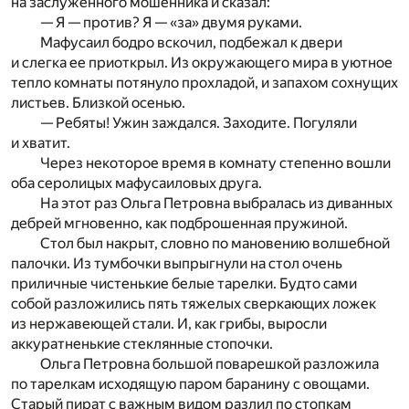
на заслуженного мошенника и сказал:
— Я — против? Я — «за» двумя руками.
Мафусаил бодро вскочил, подбежал к двери
и слегка ее приоткрыл. Из окружающего мира в уютное
тепло комнаты потянуло прохладой, и запахом сохнущих
листьев. Близкой осенью.
— Ребяты! Ужин заждался. Заходите. Погуляли
и хватит.
Через некоторое время в комнату степенно вошли
оба серолицых мафусаиловых друга.
На этот раз Ольга Петровна выбралась из диванных
дебрей мгновенно, как подброшенная пружиной.
Стол был накрыт, словно по мановению волшебной
палочки. Из тумбочки выпрыгнули на стол очень
приличные чистенькие белые тарелки. Будто сами
собой разложились пять тяжелых сверкающих ложек
из нержавеющей стали. И, как грибы, выросли
аккуратненькие стеклянные стопочки.
Ольга Петровна большой поварешкой разложила
по тарелкам исходящую паром баранину с овощами.
Старый пират с важным видом разлил по стопкам