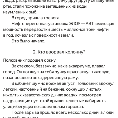
Люди, раскрывающие навстречу друг другу беззвучные
рты, стали похожи на вытащенных из воды
изумленных рыб.
В город пришла тревога.
Нефтеперегонная установка ЭЛОУ — АВТ, имеющая
мощность переработки шесть миллионов тонн нефти
в год, исчезла с поверхности земли.
Это было начало.
2. Кто взорвал колонну?
Полковник подошел к окну.
За стеклом, беззвучно, как в аквариуме, плавал
город. Он потянул на себя ручку и распахнул тяжелую,
позапрошлого века деревянную раму.
В кабинет шумно вбежал август. Полковник вдохнул
легкий, настоенный на бензине, сохнущих листьях
и желтых казахстанских дынях воздух, посмотрел
на дразнящие пустотой крыши, тенистые лабиринты
улиц и бегущих по своим делам горожан.
После взрыва прошло всего несколько дней, а люди