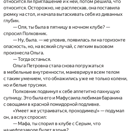
относится ли приглашение и к ней, потом решила, что
относится. Осторожно, не расплескав, она поставила
рюмку на стол, и начала вытаскивать себя из диванных
глубин.
— Оля, ты была в пятницу в ночном клубе? —
спросил Полковник.
— Ну, была. — не уловив, появилась ли на горизонте
опасность, но, на всякий случай, с легким вызовом
произнесла Ольга.
— Тогда останься.
Ольга Петровна стала снова погружаться
в мебельные внутренности, маневрируя всем телом
с таким умением, что обнажились уже не только колени,
но и белые трусики.
Полковник подвинул к себе аппетитно пахнущую
супницу. Это была его и Мафусаила любимая баранина
с овощами в красной помидорной подливке.
«Умеет же устраиваться, проходимец!» — подумал
он, а вслух спросил:
— Мафа, ты спорил в клубе с Серым, что
на нефтезаводе будет взрыв?