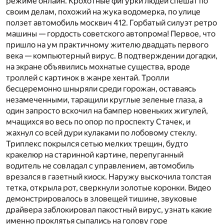
режиме онлайн. Крохотные фигурки людей спешат по
своим делам, похожий на жука водомерка, по улице
ползет автомобиль москвич 412. Горбатый силуэт ретро
машины — гордость советского автопрома! Первое, что
пришло на ум практичному жителю двадцать первого
века — компьютерный вирус. В подтверждении догадки,
на экране объявились мохнатые существа, вроде
троллей с картинок в жанре хентай. Тролли
бесцеремонно шныряли среди горожан, оставаясь
незамеченными, таращили круглые зеленые глаза, а
один запросто вскочил на бампер новеньких жигулей,
мчащихся во весь по опор по проспекту Стачек, и
жахнул со всей дури кулаками по лобовому стеклу.
Триплекс покрылся сетью мелких трещин, будто
кракелюр на старинной картине, перепуганный
водитель не совладал с управлением, автомобиль
врезался в газетный киоск. Наружу выскочила толстая
тетка, открыла рот, сверкнули золотые коронки. Видео
демонстрировалось в зловещей тишине, звуковые
драйвера заблокировал пакостный вирус, узнать какие
именно проклятья сыпались на голову горе