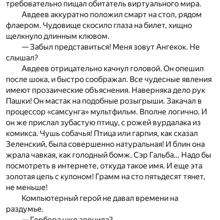
требовательно пищал обитатель виртуального мира.
Авдеев аккуратно положил смарт на стол, рядом
флаером. Чудовище скосило глаза на билет, хищно
щелкнуло длинным клювом.
— Забыл представиться! Меня зовут Ангекок. Не
слышал?
Авдеев отрицательно качнул головой. Он опешил
после шока, и быстро соображал. Все чудесные явления
имеют прозаические объяснения. Наверняка дело рук
Пашки! Он мастак на подобные розыгрыши. Закачал в
процессор «самсунга» мультфильм. Вполне логично. И
он же прислал зубастую птицу, с рожей вурдалака из
комикса. Чушь собачья! Птица или гарпия, как сказал
Зеленский, была совершенно натуральная! И блин она
жрала чавкая, как голодный бомж. Сэр Гальба… Надо бы
посмотреть в интернете, откуда такое имя. И еще эта
золотая цепь с кулоном! Грамм на сто пятьдесят тянет,
не меньше!
Компьютерный герой не давал времени на
раздумье.
— Гербера уже звонила?