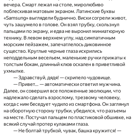
вечера. Смарт лежал на столе, миролюбиво
поблескивая матовым экраном. Латинские буквы
«Samsung» выглядели буднично. Виски согрели живот,
чуть зашумело в голове. Он взял трубку, скользнул
пальцами по экрану, и едва не выронил миниатюрную
технику. В левом верхнем углу, над симпатичным
морским пейзажем, запечатлелось диковинное
существо. Круглые черные глаза искрились
неподдельным весельем, маленькие ручки прижаты к
толстым бокам, длинный клюв оскален в приветливой
ухмылке.
— Здравствуй, дядя! — скрипело чудовище.
— Привет… — автоматически ответил мужчина.
Далее, он совершил все положенные эволюции, что
надлежало сделать взрослому, трезвому человеку,
когда с ним беседует чудило из смартфона. Он заглянул
на оборотную сторону трубки, убедился, что разъемы
на месте. Постучал пальцем по пластиковой обшивке, на
всякий случай протер кулаками глаза.
— Не болтай трубкой, чувак, башка кружится! —