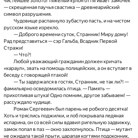
чистейшее золото! Тяжелый кулон оттягивает замочек
— скрещенная паучья свастика — древнеарийский
символ разрушения.
Чудовище распахнуло зубастую пасть, и на чистом
русском языке изрекло.
— Доброго времени суток, Странник! Миру дому!
Рад представиться — сэр Гальба, Всадник Первой
Стражи!
— Что?!
Любой уважающий гражданин должен кричать
«караул», звать на помощь полицейских, а он вступает в
беседу с говорящей птахой!
— Ты задержался в гостях, Странник, не так ли?! —
фамильярно осведомилась птица. — Память —
прихотливая штука! Одно помним, другое забываем! —
рассуждало чудище.
Роман Сергеевич был парень не робкого десятка!
Хоть и тряслись поджилки, и лоб покрывала ледяная
испарина, он со всей силы вдавил ригельную задвижку,
замок попал в паз — окно захлопнулось. Птица — мутант
не ожидала такой прыти, царапая когтями подоконник,