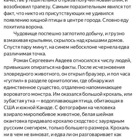
возобновил трапезу. Самым поразительным явился тот
факт, что никто из присутствующих не удивился
появлению хищной птицы в центре города. Словно еду
похитила ворона.
Чудовище поспешно заглотило добычу, и грузно
взмахивая крыльями, скрылось над крышами домов.
Спустя пару минут, на синем небосклоне чернела едва
различимая точка.
Роман Сергеевич Авдеев относился к числу людей,
привыкших опираться на факты. После исчезновения
зловредного животного, он открыл браузер, и пол часа
«гуглил» в разделе орнитологии, где обнаружил
единственное существо, отдаленно напоминающее
вороватого монстра. Им оказался большой крохаль, или
зубастая утка — водоплавающая птица, обитающая в
США и южной Канаде. С фотографии на человека
взирало миролюбивое животное, белая шейная
окантовка придавало крохалю сходство с заурядным
русским снегирем, только большего размера. Крохаль
ни в чем не виноват, и едва ли он разговаривает как