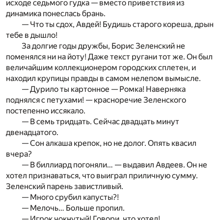
исходе седьмого гудка — вместо приветствия из
динамика понеслась брань.
— Что ты сдох, Авдей! Будишь старого кореша, дрын
тебе в дышло!
За долгие годы дружбы, Борис Зеленский не
поменялся ни на йоту! Даже текст ругани тот же. Он был
величайшим коллекционером городских сплетен, и
находил крупицы правды в самом нелепом вымысле.
— Дурило ты картонное — Ромка! Наверняка
поднялся с петухами! — красноречие Зеленского
постепенно иссякало.
— В семь тридцать. Сейчас двадцать минут
двенадцатого.
— Сон алкаша крепок, но не долог. Опять квасил
вчера?
— В биллиард погоняли… — выдавил Авдеев. Он не
хотел признаваться, что выиграл приличную сумму.
Зеленский парень завистливый.
— Много срубил капусты?!
— Мелочь… Больше пропил.
— Игрок чокнутый! Говори, что хотел!