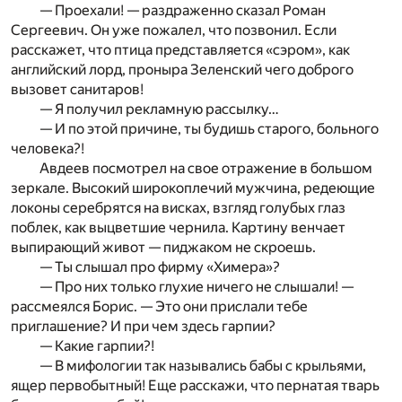
— Проехали! — раздраженно сказал Роман
Сергеевич. Он уже пожалел, что позвонил. Если
расскажет, что птица представляется «сэром», как
английский лорд, проныра Зеленский чего доброго
вызовет санитаров!
— Я получил рекламную рассылку…
— И по этой причине, ты будишь старого, больного
человека?!
Авдеев посмотрел на свое отражение в большом
зеркале. Высокий широкоплечий мужчина, редеющие
локоны серебрятся на висках, взгляд голубых глаз
поблек, как выцветшие чернила. Картину венчает
выпирающий живот — пиджаком не скроешь.
— Ты слышал про фирму «Химера»?
— Про них только глухие ничего не слышали! —
рассмеялся Борис. — Это они прислали тебе
приглашение? И при чем здесь гарпии?
— Какие гарпии?!
— В мифологии так назывались бабы с крыльями,
ящер первобытный! Еще расскажи, что пернатая тварь