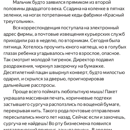
Мальчик будто заявился прямиком из второй
половины двадцатого века. Ссадина на коленке в пятнах
зеленки, на ногах потрепанные кеды фабрики «Красный
треугольник».
Вся корреспонденция поступала на электронный
адрес фирмы, а почтовые извещения курьерских служб
приходили раз в неделю, по вторникам. Сегодня была
пятница. Хотелось проучить юного наглеца, но в голубых
глазах ребенка угадывалось нечто взрослое, опасное.
Так смотрит молодой тигренок. Директор подавил
раздражения, чиркнул закорючку на бумажке.
Десятилетний пацан швырнул конверт, будто милостью
одарил, и скрылся за дверью, проигнорировав
дальнейшие расспросы.
Проще всего поймать любопытную мышь! Пакет
украшала массивная печать, коричневые подтеки
застывшего сургуча расползлись по вощеной бумаге,
перекрывая нить. Такого рода почтовые отправления
пересылались много лет назад. Сейчас если и захочешь,
сургуча не найдешь! Во рту бизнесмена появился
металлический привкус, заныла печень. В зрелом