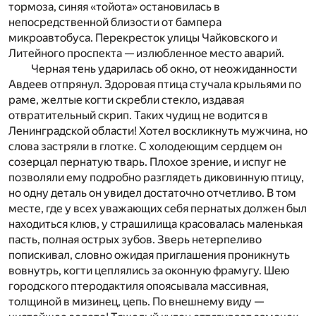
тормоза, синяя «тойота» остановилась в
непосредственной близости от бампера
микроавтобуса. Перекресток улицы Чайковского и
Литейного проспекта — излюбленное место аварий.
Черная тень ударилась об окно, от неожиданности
Авдеев отпрянул. Здоровая птица стучала крыльями по
раме, желтые когти скребли стекло, издавая
отвратительный скрип. Таких чудищ не водится в
Ленинградской области! Хотел воскликнуть мужчина, но
слова застряли в глотке. С холодеющим сердцем он
созерцал пернатую тварь. Плохое зрение, и испуг не
позволяли ему подробно разглядеть диковинную птицу,
но одну деталь он увидел достаточно отчетливо. В том
месте, где у всех уважающих себя пернатых должен был
находиться клюв, у страшилища красовалась маленькая
пасть, полная острых зубов. Зверь нетерпеливо
попискивал, словно ожидая приглашения проникнуть
вовнутрь, когти цеплялись за оконную фрамугу. Шею
городского птеродактиля опоясывала массивная,
толщиной в мизинец, цепь. По внешнему виду —