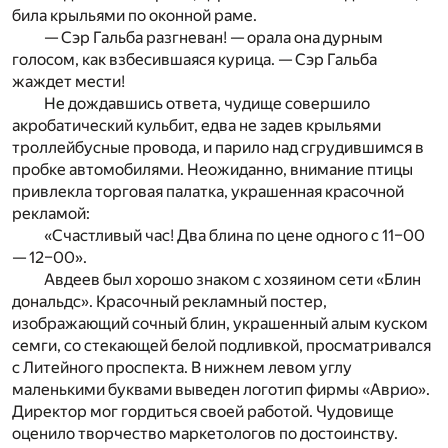
била крыльями по оконной раме.
— Сэр Гальба разгневан! — орала она дурным
голосом, как взбесившаяся курица. — Сэр Гальба
жаждет мести!
Не дождавшись ответа, чудище совершило
акробатический кульбит, едва не задев крыльями
троллейбусные провода, и парило над сгрудившимся в
пробке автомобилями. Неожиданно, внимание птицы
привлекла торговая палатка, украшенная красочной
рекламой:
«Счастливый час! Два блина по цене одного с 11–00
— 12–00».
Авдеев был хорошо знаком с хозяином сети «Блин
дональдс». Красочный рекламный постер,
изображающий сочный блин, украшенный алым куском
семги, со стекающей белой подливкой, просматривался
с Литейного проспекта. В нижнем левом углу
маленькими буквами выведен логотип фирмы «Аврио».
Директор мог гордиться своей работой. Чудовище
оценило творчество маркетологов по достоинству.