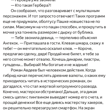
— Кто такая Гербера?!
Он сообразил, что разговаривает с мультяшным
персонажем. И тот запросто отвечает! Таких программ
еще не придумали, оболтусу Пашке новшества не по
силам. Максимум на что пацан способен, и прокрутить в
мочке уха тоннель размером с дырку от бублика.
— Тебе звонила девица, — терпеливо объяснял
Ангекок. — Приглашала в гости. Клевая шмара, скажу я
тебе! — он мечтательно оскалил клюв. — Короче,
предлагаю сделку, дядя! Продай мне билет, я тебе за
него сотню монет отвалю. Хочешь динарии, пиастры,
гульдены… Выбирай! Мы богатые и не жадные!
Роман Авдеев был человеком действия. Когда
гибрид начал перечислять древние валюты, о каких ему
приходилось читать в исторических романах, он
догадался, что стал жертвой хитроумного развода.
Конечно, мастерски обстряпано! Дальше, эта дикая
смесь цапли с пингвином выведает номер его счета, и
прощай денежки! Все еще дивясь мастерству хакеров,
он решительно перезагрузил смартфон. На экран