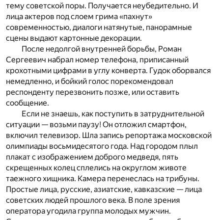
тему советской поры. Получается неубедительно. И
лица актеров под слоем грима «пахнут»
современностью, диалоги натянутые, панорамные
сцены выдают картонные декорации.
После недолгой внутренней борьбы, Роман
Сергеевич набрал номер телефона, приписанный
крохотными цифрами в углу конверта. Гудок оборвался
немедленно, и бойкий голос порекомендовал
респонденту перезвонить позже, или оставить
сообщение.
Если не знаешь, как поступить в затруднительной
ситуации — возьми паузу! Он отложил смартфон,
включил телевизор. Шла запись репортажа московской
олимпиады восьмидесятого года. Над городом плыл
плакат с изображением доброго медведя, пять
скрещенных колец сплелись на округлом животе
таежного хищника. Камера перенеслась на трибуны.
Простые лица, русские, азиатские, кавказские — лица
советских людей прошлого века. В поле зрения
оператора угодила группа молодых мужчин.