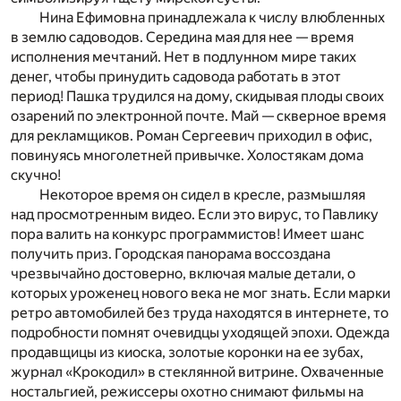
Нина Ефимовна принадлежала к числу влюбленных
в землю садоводов. Середина мая для нее — время
исполнения мечтаний. Нет в подлунном мире таких
денег, чтобы принудить садовода работать в этот
период! Пашка трудился на дому, скидывая плоды своих
озарений по электронной почте. Май — скверное время
для рекламщиков. Роман Сергеевич приходил в офис,
повинуясь многолетней привычке. Холостякам дома
скучно!
Некоторое время он сидел в кресле, размышляя
над просмотренным видео. Если это вирус, то Павлику
пора валить на конкурс программистов! Имеет шанс
получить приз. Городская панорама воссоздана
чрезвычайно достоверно, включая малые детали, о
которых уроженец нового века не мог знать. Если марки
ретро автомобилей без труда находятся в интернете, то
подробности помнят очевидцы уходящей эпохи. Одежда
продавщицы из киоска, золотые коронки на ее зубах,
журнал «Крокодил» в стеклянной витрине. Охваченные
ностальгией, режиссеры охотно снимают фильмы на