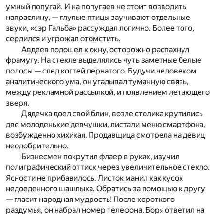
умный попугай. И на попугаев не стоит возводить
напраслину, — глупые птицы заучивают отдельные
звуки, «сэр Гальба» рассуждал логично. Более того,
сердился и угрожал отомстить.
Авдеев подошел к окну, осторожно распахнул
фрамугу. На стекле выделялись чуть заметные белые
полосы — след когтей пернатого. Будучи человеком
аналитического ума, он угадывал туманную связь,
между рекламной рассылкой, и появлением летающего
зверя.
Дядечка доел свой блин, возле столика крутились
две молоденькие девчушки, листали меню смартфона,
возбужденно хихикая. Продавщица смотрела на девиц
неодобрительно.
Бизнесмен покрутил флаер в руках, изучил
полиграфический оттиск через увеличительное стекло.
Ясности не прибавилось. Листок манил как кусок
недоеденного шашлыка. Обратись за помощью к другу
— гласит народная мудрость! После короткого
раздумья, он набрал номер телефона. Боря ответил на