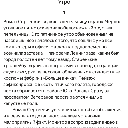
Утро
1
Роман Сергеевич вдавил в пепельницу окурок. Черное
угольное пятно осквернило белоснежный хрусталь
пепельницы. Это пятничное утро обыкновенным не
назовешь! Все началось с того, что сошли с ума все
компьютеры в офисе. На экранах одновременно
возникла заставка — панорама Ленинграда, каким был
город полсотни лет тому назад. Старенькие
троллейбусы упираются рогами в провода, по улицам
снуют фигурки пешеходов, облаченных в стандартные
костюмы фабрики «Большевичка». Пейзаж
зафиксирован с высоты птичьего полета, городская
черта обрывается в районе Юго-Запада. Сразу за
проспектом Ветеранов простираются унылые
капустные поля.
Роман Сергеевич увеличил масштаб изображения,
и в результате детального анализа установил
малоприятный факт. Монитор воспроизводит видео в