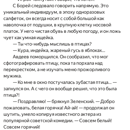
С Борей следовало говорить напрямую. Это
уникальный индивидуум, в эпоху одноразовых
салфеток, он всегда носит с собой большой как
наволочка от подушки, в крупную клетку носовой
платок. У него чистая обувь в любую погоду, и он ложь
чует как умная ищейка.
— Ты что-нибудь мыслишь в птицах?
— Кура, индейка, жареный гусь в яблоках…
Авдеев поморщился. Он сообразил, что мог
сфотографировать птицу, пока та порхала над
перекрестком, а не изучать меню прожорливого
мужика.
— Ко мне в окно постучалась зубастая птица… —
запнулся он. А с чего он вообще решил, что это была
птица?!
— Поздравляю! — брякнул Зеленский. — Добро
пожаловать, белая горячка! Ай-ай! — продолжал он
шутить, умело копируя известного актера из
популярной советской комедии. — Совсем белый!
Совсем горячий!