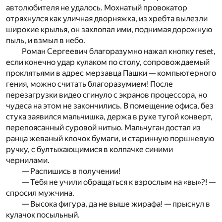
автолюбителя не удалось. Мохнатый провокатор
отряхнулся как уличная дворняжка, из хребта вылезли
широкие крылья, он захлопал ими, поднимая дорожную
пыль, и взмыл в небо.
Роман Сергеевич благоразумно нажал кнопку reset,
если конечно удар кулаком по столу, сопровождаемый
проклятьями в адрес мерзавца Пашки — компьютерного
гения, можно считать благоразумием! После
перезагрузки видео сгинуло с экранов процессора, но
чудеса на этом не закончились. В помещение офиса, без
стука заявился мальчишка, держа в руке тугой конверт,
перепоясанный суровой нитью. Мальчуган достал из
ранца жеваный клочок бумаги, и старинную поршневую
ручку, с бултыхающимися в колпачке синими
чернилами.
— Распишись в получении!
— Тебя не учили обращаться к взрослым на «вы»?! —
спросил мужчина.
— Высока фигура, да не выше жирафа! — прыснул в
кулачок посыльный.