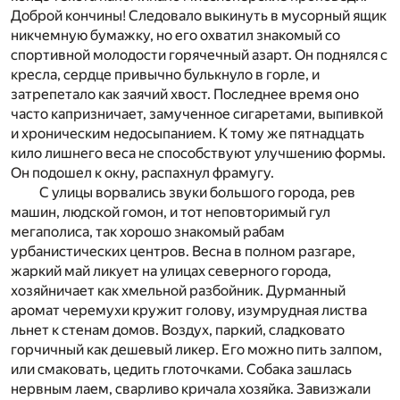
Доброй кончины! Следовало выкинуть в мусорный ящик
никчемную бумажку, но его охватил знакомый со
спортивной молодости горячечный азарт. Он поднялся с
кресла, сердце привычно булькнуло в горле, и
затрепетало как заячий хвост. Последнее время оно
часто капризничает, замученное сигаретами, выпивкой
и хроническим недосыпанием. К тому же пятнадцать
кило лишнего веса не способствуют улучшению формы.
Он подошел к окну, распахнул фрамугу.
С улицы ворвались звуки большого города, рев
машин, людской гомон, и тот неповторимый гул
мегаполиса, так хорошо знакомый рабам
урбанистических центров. Весна в полном разгаре,
жаркий май ликует на улицах северного города,
хозяйничает как хмельной разбойник. Дурманный
аромат черемухи кружит голову, изумрудная листва
льнет к стенам домов. Воздух, паркий, сладковато
горчичный как дешевый ликер. Его можно пить залпом,
или смаковать, цедить глоточками. Собака зашлась
нервным лаем, сварливо кричала хозяйка. Завизжали