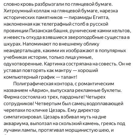
словно кровь разбрызгали по глянцевой бумаге.
Хитроумный коллаж на глянцевой бумаге, нарезка
исторических памятников — пирамиды Египта,
наклоненная как телеграфный столб в русской
провинции Пизанская башня, рунические камни кельтов,
и невесть откуда взявшиеся звероподобные существа в
шкурах. Напоминают по внешнему облику
неандертальцев, какими их изображают в популярных
учебниках истории, только лица умные,
одухотворенные. Картинка состряпана на совесть. Он не
уставал повторять как мантру — хороший
компьютерный график — талант!
Полиграфическая контора, с романтическим
названием «Аврио», выпускала рекламные буклеты.
Фирма состояла из трех, пардоньте! Четырех
сотрудников! Четвертым был самец водоплавающей
черепахи по кличке Цезарь. Ему директор
симпатизировал. Цезарь взбивал муть на дне
аквариума, выползал на скользкий камень, греясь под
лучами лампы, протягивал морщинистую шею, и