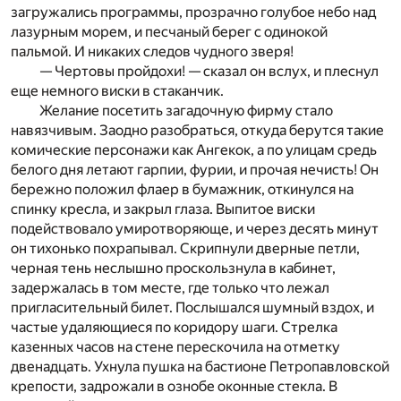
загружались программы, прозрачно голубое небо над
лазурным морем, и песчаный берег с одинокой
пальмой. И никаких следов чудного зверя!
— Чертовы пройдохи! — сказал он вслух, и плеснул
еще немного виски в стаканчик.
Желание посетить загадочную фирму стало
навязчивым. Заодно разобраться, откуда берутся такие
комические персонажи как Ангекок, а по улицам средь
белого дня летают гарпии, фурии, и прочая нечисть! Он
бережно положил флаер в бумажник, откинулся на
спинку кресла, и закрыл глаза. Выпитое виски
подействовало умиротворяюще, и через десять минут
он тихонько похрапывал. Скрипнули дверные петли,
черная тень неслышно проскользнула в кабинет,
задержалась в том месте, где только что лежал
пригласительный билет. Послышался шумный вздох, и
частые удаляющиеся по коридору шаги. Стрелка
казенных часов на стене перескочила на отметку
двенадцать. Ухнула пушка на бастионе Петропавловской
крепости, задрожали в ознобе оконные стекла. В