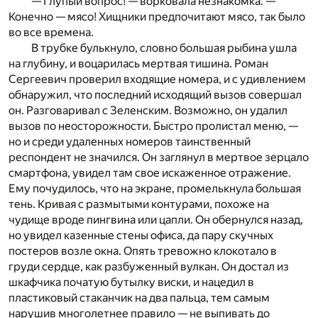
— Глупый вопрос! — ворковала незнакомка. —
Конечно — мясо! Хищники предпочитают мясо, так было
во все времена.
В трубке булькнуло, словно большая рыбина ушла
на глубину, и воцарилась мертвая тишина. Роман
Сергеевич проверил входящие номера, и с удивлением
обнаружил, что последний исходящий вызов совершал
он. Разговаривал с Зеленским. Возможно, он удалил
вызов по неосторожности. Быстро пролистал меню, —
но и среди удаленных номеров таинственный
респондент не значился. Он заглянул в мертвое зерцало
смартфона, увидел там свое искаженное отражение.
Ему почудилось, что на экране, промелькнула большая
тень. Кривая с размытыми контурами, похоже на
чудище вроде пингвина или цапли. Он обернулся назад,
но увидел казенные стены офиса, да пару скучных
постеров возле окна. Опять тревожно клокотало в
груди сердце, как разбуженный вулкан. Он достал из
шкафчика початую бутылку виски, и нацедил в
пластиковый стаканчик на два пальца, тем самым
нарушив многолетнее правило — не выпивать до