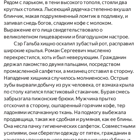
Рядом с ларьком, в тени высокого тополя, стояли два
круглых столика. Лысеющий дядечка степенно вкушал
блинчик, макая подрумяненный ломтик в подливку, и
запивал снедь богов, сладким кофе с молоком.
Выражение его лица свидетельствовало о
великолепном пищеварении и благодушном настрое.
Сэр Гальба хищно оскалил зубастый рот, расправил
широкие крылья. Роман Сергеевич мысленно
перекрестился, хоть и был неверующим. Гражданин
держал лакомство двумя пальцами, посредством
промасленной салфетки, а мизинец отставил в сторону.
Нападение хищника случилось молниеносно. Острые
зубы вырвали добычу из рук человека, от взмаха крыла
по столу катился пластиковый стаканчик. Бурая смесь
забрызгала пижонские брюки. Мужчина прытко
отскочил в сторону, ошпаренный горячим кофе, тер
ладонями испачканную ткань. На подмогу выбежала
продавщица, такая же сдобная и румяная, как ее блины.
Она несла пачку гигиенических салфеток. Совместными
усилиями, они сберегли одежду от пятен, гражданин в
качестве утешительного приза получил новый блин, и