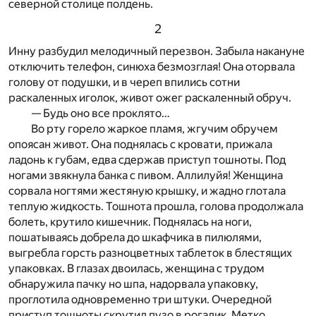
северной столице полдень.
2
Инну разбудил мелодичный перезвон. Забыла накануне
отключить телефон, синюха безмозглая! Она оторвала
голову от подушки, и в череп впились сотни
раскаленных иголок, живот ожег раскаленный обруч.
— Будь оно все проклято…
Во рту горело жаркое пламя, жгучим обручем
опоясан живот. Она поднялась с кровати, прижала
ладонь к губам, едва сдержав приступ тошноты. Под
ногами звякнула банка с пивом. Аллилуйя! Женщина
сорвала ногтями жестяную крышку, и жадно глотала
теплую жидкость. Тошнота прошла, голова продолжала
болеть, крутило кишечник. Поднялась на ноги,
пошатываясь добрела до шкафчика в пилюлями,
выгребла горсть разноцветных таблеток в блестящих
упаковках. В глазах двоилась, женщина с трудом
обнаружила пачку но шпа, надорвала упаковку,
проглотила одновременно три штуки. Очередной
приступ тошноты скрутил пузо в рогалик. Метко