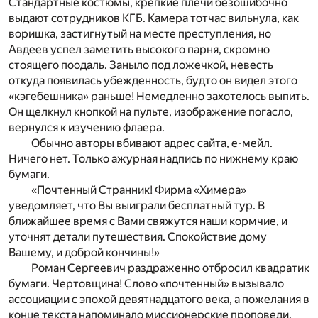
Стандартные костюмы, крепкие плечи безошибочно
выдают сотрудников КГБ. Камера тотчас вильнула, как
воришка, застигнутый на месте преступления, но
Авдеев успел заметить высокого парня, скромно
стоящего поодаль. Заныло под ложечкой, невесть
откуда появилась убежденность, будто он видел этого
«кэгебешника» раньше! Немедленно захотелось выпить.
Он щелкнул кнопкой на пульте, изображение погасло,
вернулся к изучению флаера.
Обычно авторы вбивают адрес сайта, е-мейл.
Ничего нет. Только ажурная надпись по нижнему краю
бумаги.
«Почтенный Странник! Фирма «Химера»
уведомляет, что Вы выиграли бесплатный тур. В
ближайшее время с Вами свяжутся наши кормчие, и
уточнят детали путешествия. Спокойствие дому
Вашему, и доброй кончины!»
Роман Сергеевич раздраженно отбросил квадратик
бумаги. Чертовщина! Слово «почтенный» вызывало
ассоциации с эпохой девятнадцатого века, а пожелания в
конце текста напоминало миссионерские проповеди.