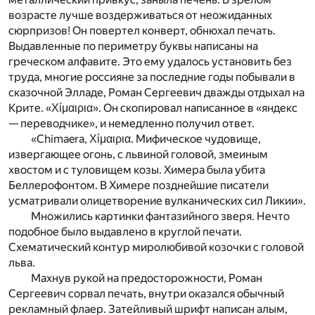
возрасте лучше воздерживаться от неожиданных
сюрпризов! Он повертел конверт, обнюхал печать.
Выдавленные по периметру буквы написаны на
греческом алфавите. Это ему удалось установить без
труда, многие россияне за последние годы побывали в
сказочной Элладе, Роман Сергеевич дважды отдыхал на
Крите. «Χίμαιρια». Он скопировал написанное в «яндекс
— переводчике», и немедленно получил ответ.
«Chimaera, Χίμαιρια. Мифическое чудовище,
извергающее огонь, с львиной головой, змеиным
хвостом и с туловищем козы. Химера была убита
Беллерофонтом. В Химере позднейшие писатели
усматривали олицетворение вулканических сил Ликии».
Множились картинки фантазийного зверя. Нечто
подобное было выдавлено в круглой печати.
Схематический контур миролюбивой козочки с головой
льва.
Махнув рукой на предосторожности, Роман
Сергеевич сорвал печать, внутри оказался обычный
рекламный флаер. Затейливый шрифт написан алым,