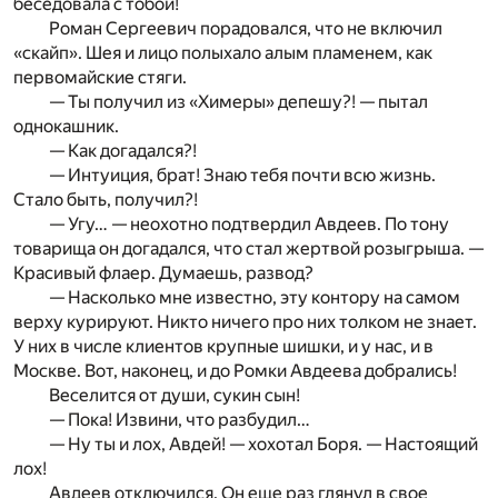
беседовала с тобой!
Роман Сергеевич порадовался, что не включил
«скайп». Шея и лицо полыхало алым пламенем, как
первомайские стяги.
— Ты получил из «Химеры» депешу?! — пытал
однокашник.
— Как догадался?!
— Интуиция, брат! Знаю тебя почти всю жизнь.
Стало быть, получил?!
— Угу… — неохотно подтвердил Авдеев. По тону
товарища он догадался, что стал жертвой розыгрыша. —
Красивый флаер. Думаешь, развод?
— Насколько мне известно, эту контору на самом
верху курируют. Никто ничего про них толком не знает.
У них в числе клиентов крупные шишки, и у нас, и в
Москве. Вот, наконец, и до Ромки Авдеева добрались!
Веселится от души, сукин сын!
— Пока! Извини, что разбудил…
— Ну ты и лох, Авдей! — хохотал Боря. — Настоящий
лох!
Авдеев отключился. Он еще раз глянул в свое