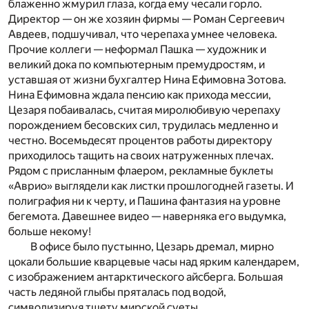
блаженно жмурил глаза, когда ему чесали горло.
Директор — он же хозяин фирмы — Роман Сергеевич
Авдеев, подшучивал, что черепаха умнее человека.
Прочие коллеги — неформал Пашка — художник и
великий дока по компьютерным премудростям, и
уставшая от жизни бухгалтер Нина Ефимовна Зотова.
Нина Ефимовна ждала пенсию как прихода мессии,
Цезаря побаивалась, считая миролюбивую черепаху
порождением бесовских сил, трудилась медленно и
честно. Восемьдесят процентов работы директору
приходилось тащить на своих натруженных плечах.
Рядом с присланным флаером, рекламные буклеты
«Аврио» выглядели как листки прошлогодней газеты. И
полиграфия ни к черту, и Пашина фантазия на уровне
бегемота. Давешнее видео — наверняка его выдумка,
больше некому!
В офисе было пустынно, Цезарь дремал, мирно
цокали большие кварцевые часы над ярким календарем,
с изображением антарктического айсберга. Большая
часть ледяной глыбы пряталась под водой,
символизируя тщету мирской суеты.