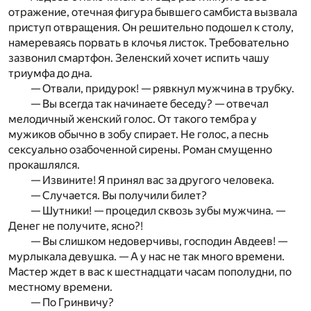
отражение, отечная фигура бывшего самбиста вызвала
приступ отвращения. Он решительно подошел к столу,
намереваясь порвать в клочья листок. Требовательно
зазвонил смартфон. Зеленский хочет испить чашу
триумфа до дна.
— Отвали, придурок! — рявкнул мужчина в трубку.
— Вы всегда так начинаете беседу? — отвечал
мелодичный женский голос. От такого тембра у
мужиков обычно в зобу спирает. Не голос, а песнь
сексуально озабоченной сирены. Роман смущенно
прокашлялся.
— Извините! Я принял вас за другого человека.
— Случается. Вы получили билет?
— Шутники! — процедил сквозь зубы мужчина. —
Денег не получите, ясно?!
— Вы слишком недоверчивы, господин Авдеев! —
мурлыкала девушка. — А у нас не так много времени.
Мастер ждет в вас к шестнадцати часам пополудни, по
местному времени.
— По Гринвичу?