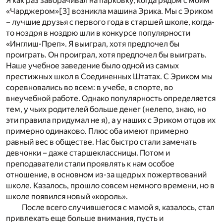
Я как раз заворачивал на парковку, когда рядом с моим
«Чарджером»
[3]
возникла машина Эрика. Мы с Эриком
– лучшие друзья с первого года в старшей школе, когда-
то ноздря в ноздрю шли в конкурсе популярности
«Инглиш-Преп». Я выиграл, хотя предпочел бы
проиграть. Он проиграл, хотя предпочел бы выиграть.
Наше учебное заведение было одной из самых
престижных школ в Соединенных Штатах. С Эриком мы
соревновались во всем: в учебе, в спорте, во
внеучебной работе. Однако популярность определяется
тем, у чьих родителей больше денег (нелепо, знаю, но
эти правила придумал не я), а у наших с Эриком отцов их
примерно одинаково. Плюс оба имеют примерно
равный вес в обществе. Нас быстро стали замечать
девчонки – даже старшеклассницы. Потом и
преподаватели стали проявлять к нам особое
отношение, в основном из-за щедрых пожертвований
школе. Казалось, прошло совсем немного времени, но в
школе появился новый «король».
После всего случившегося с мамой я, казалось, стал
привлекать еще больше внимания, пусть и