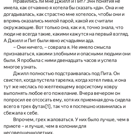
Нравились ли мне Джилл и Пит? Энн понятия не
имела, как отчаянно я хотела бы сказать «да». Она и не
догадывалась, как страстно мне хотелось, чтобы они и
впрямь оказались милой парой, какой их считали
окружающие. Вот только она, как и я, точно знала, что
люди не всегда такие, какими кажутся на первый взгляд.
А Джилл и Пит были явно исчадьями ада.
– Они ничего, – соврала я. Не имело смысла
признаваться, какими злобными и опасными людьми они
были. Я пробыла с ними двенадцать часов и успела
многое узнать.
Джилл полностью подстраивалась под Пита. Он
свистел, когда пустела тарелка, когда хотел пива, и она
тут же неслась по желтеющему ворсистому ковру
выполнять любое его пожелание. Вчера вечером он
попросил ее отсосать ему, хотя их приемная дочь сидела
всего в трех футах
[1]
, так что я поспешно извинилась и
сбежала к себе.
Впрочем, грех жаловаться. У них было лучше, чем в
приюте – и лучше, чем в колонии для
несовершеннолетних.