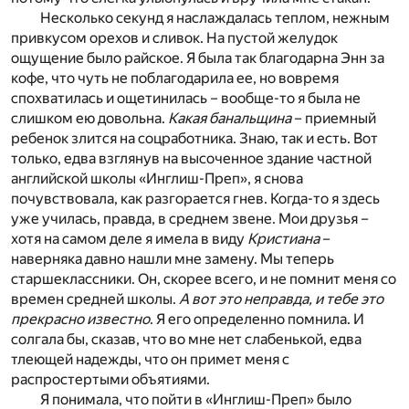
Несколько секунд я наслаждалась теплом, нежным
привкусом орехов и сливок. На пустой желудок
ощущение было райское. Я была так благодарна Энн за
кофе, что чуть не поблагодарила ее, но вовремя
спохватилась и ощетинилась – вообще-то я была не
слишком ею довольна.
Какая банальщина
– приемный
ребенок злится на соцработника. Знаю, так и есть. Вот
только, едва взглянув на высоченное здание частной
английской школы «Инглиш-Преп», я снова
почувствовала, как разгорается гнев. Когда-то я здесь
уже училась, правда, в среднем звене. Мои друзья –
хотя на самом деле я имела в виду
Кристиана
–
наверняка давно нашли мне замену. Мы теперь
старшеклассники. Он, скорее всего, и не помнит меня со
времен средней школы.
А вот это неправда, и тебе это
прекрасно известно
. Я его определенно помнила. И
солгала бы, сказав, что во мне нет слабенькой, едва
тлеющей надежды, что он примет меня с
распростертыми объятиями.
Я понимала, что пойти в «Инглиш-Преп» было