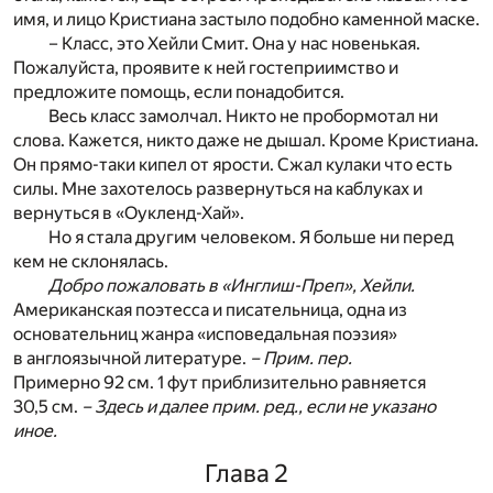
имя, и лицо Кристиана застыло подобно каменной маске.
– Класс, это Хейли Смит. Она у нас новенькая.
Пожалуйста, проявите к ней гостеприимство и
предложите помощь, если понадобится.
Весь класс замолчал. Никто не пробормотал ни
слова. Кажется, никто даже не дышал. Кроме Кристиана.
Он прямо-таки кипел от ярости. Сжал кулаки что есть
силы. Мне захотелось развернуться на каблуках и
вернуться в «Оукленд-Хай».
Но я стала другим человеком. Я больше ни перед
кем не склонялась.
Добро пожаловать в «Инглиш-Преп», Хейли.
Американская поэтесса и писательница, одна из
основательниц жанра «исповедальная поэзия»
в англоязычной литературе.
– Прим. пер.
Примерно 92 см. 1 фут приблизительно равняется
30,5 см.
– Здесь и далее прим. ред., если не указано
иное.
Глава 2