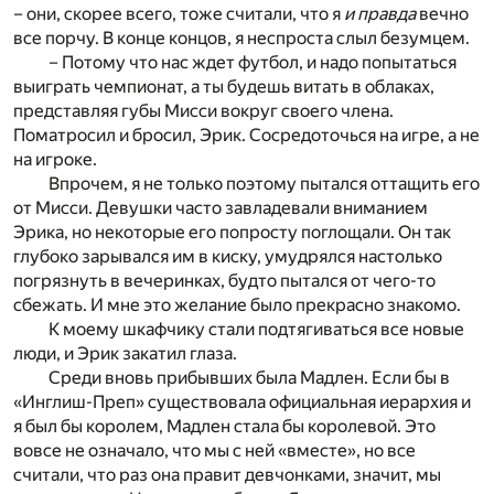
– они, скорее всего, тоже считали, что я
и правда
вечно
все порчу. В конце концов, я неспроста слыл безумцем.
– Потому что нас ждет футбол, и надо попытаться
выиграть чемпионат, а ты будешь витать в облаках,
представляя губы Мисси вокруг своего члена.
Поматросил и бросил, Эрик. Сосредоточься на игре, а не
на игроке.
Впрочем, я не только поэтому пытался оттащить его
от Мисси. Девушки часто завладевали вниманием
Эрика, но некоторые его попросту поглощали. Он так
глубоко зарывался им в киску, умудрялся настолько
погрязнуть в вечеринках, будто пытался от чего-то
сбежать. И мне это желание было прекрасно знакомо.
К моему шкафчику стали подтягиваться все новые
люди, и Эрик закатил глаза.
Среди вновь прибывших была Мадлен. Если бы в
«Инглиш-Преп» существовала официальная иерархия и
я был бы королем, Мадлен стала бы королевой. Это
вовсе не означало, что мы с ней «вместе», но все
считали, что раз она правит девчонками, значит, мы