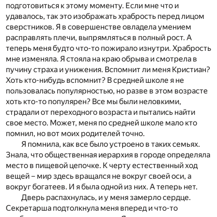
подготовиться к этому моменту. Если мне что и
удавалось, так это изображать храбрость перед лицом
сверстников. Я в совершенстве овладела умением
расправлять плечи, выпрямляться в полный рост. А
теперь меня будто что-то пожирало изнутри. Храбрость
мне изменяла. Я стояла на краю обрыва и смотрела в
пучину страха и унижения. Вспомнит ли меня Кристиан?
Хоть кто-нибудь вспомнит? В средней школе я не
пользовалась популярностью, но разве в этом возрасте
хоть кто-то популярен? Все мы были неловкими,
страдали от переходного возраста и пытались найти
свое место. Может, меня по средней школе мало кто
помнил, но вот моих родителей точно.
Я помнила, как все было устроено в таких семьях.
Знала, что общественная иерархия в городе определяла
место в пищевой цепочке. К черту естественный ход
вещей – мир здесь вращался не вокруг своей оси, а
вокруг богатеев. И я была одной из них. А теперь нет.
Дверь распахнулась, и у меня замерло сердце.
Секретарша подтолкнула меня вперед и что-то