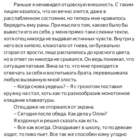
Раньше я ненавидел отцовскую внешность. С таким
лицом казалось, что он вечно злится, даже в
расслабленном состоянии, но теперь мне нравилось
бередить ему раны. При мысли о том, каково было бы
вывести его из себя, у меня прямо-таки слюнки текли,
хотя отец никогда не выдавал истинных чувств. Внутри у
него все кипело, клокотало от гнева, он буквально
сгорал от ярости, лицо распалялось до красного цвета,
но в ответ он никогда не срывался. Он ведь понимал, что
ситуация патовая. Вина за то, что мне приходится
отвечать за себя и воспитывать брата, перевешивала
любую вызванную мной злость.
– Когда снова уедешь? – Я с грохотом поставил
кружку на стол, хоть как-то разнообразив монотонное
клацание клавиатуры.
Отец даже не оторвался от экрана.
– Сегодня после обеда. Как дела у Олли?
Я вздохнул и решил сказать как есть.
– Все как всегда. Опаздывает в школу, то по девкам
ходит, то пиво пьет. Все так же способен кому угодно