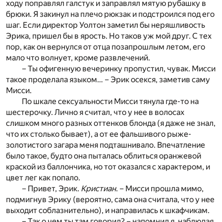
ходу поправлял галстук и заправлял мятую рубашку в
брюки. Я закинул на плечо рюкзак и подстроился под его
шаг. Если директор Уолтон заметил бы неряшливость
Эрика, пришел бы в ярость. Но таков уж мой друг. С тех
пор, как он вернулся от отца позапрошлым летом, его
мало что волнует, кроме развлечений.
– Ты офигенную вечеринку пропустил, чувак. Мисси
такое проделала языком… – Эрик осекся, заметив саму
Мисси.
По шкале сексуальности Мисси тянула где-то на
шестерочку. Лично я считал, что у нее в волосах
слишком много разных оттенков блонда (я даже не знал,
что их столько бывает), а от ее фальшивого рыже-
золотистого загара меня подташнивало. Впечатление
было такое, будто она пыталась облиться оранжевой
краской из баллончика, но тот оказался с характером, и
цвет лег как попало.
– Привет, Эрик.
Кристиан
. – Мисси прошла мимо,
подмигнув Эрику (вероятно, сама она считала, что у нее
выходит соблазнительно), и направилась к шкафчикам.
– Так о чем ты там говорил? – напомнил я, наблюдая,