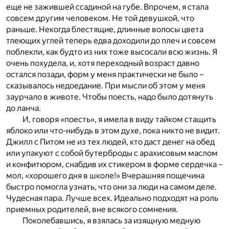
еще не зажившей ссадиной на губе. Впрочем, я стала
совсем другим человеком. Не той девушкой, что
раньше. Некогда блестящие, длинные волосы цвета
тлеющих углей теперь едва доходили до плеч и совсем
поблекли, как будто из них тоже высосали всю жизнь. Я
очень похудела, и, хотя переходный возраст давно
остался позади, форм у меня практически не было –
сказывалось недоедание. При мысли об этом у меня
заурчало в животе. Чтобы поесть, надо было дотянуть
до ланча.
И, говоря «поесть», я имела в виду тайком стащить
яблоко или что-нибудь в этом духе, пока никто не видит.
Джилл с Питом не из тех людей, кто даст денег на обед
или упакуют с собой бутерброды с арахисовым маслом
и конфитюром, снабдив их стикером в форме сердечка –
мол, «хорошего дня в школе!» Вчерашняя пощечина
быстро помогла узнать, что они за люди на самом деле.
Чудесная пара. Лучше всех. Идеально подходят на роль
приемных родителей, вне всякого сомнения.
Поколебавшись, я взялась за изящную медную