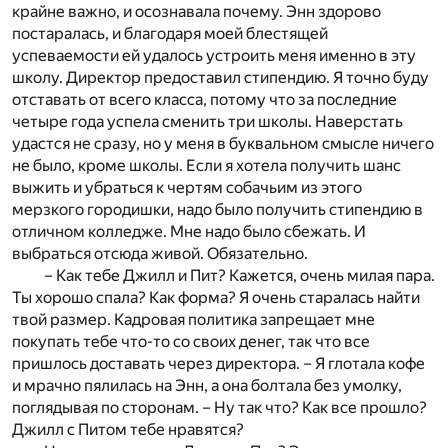
крайне важно, и осознавала почему. Энн здорово
постаралась, и благодаря моей блестящей
успеваемости ей удалось устроить меня именно в эту
школу. Директор предоставил стипендию. Я точно буду
отставать от всего класса, потому что за последние
четыре года успела сменить три школы. Наверстать
удастся не сразу, но у меня в буквальном смысле ничего
не было, кроме школы. Если я хотела получить шанс
выжить и убраться к чертям собачьим из этого
мерзкого городишки, надо было получить стипендию в
отличном колледже. Мне надо было сбежать. И
выбраться отсюда живой. Обязательно.
– Как тебе Джилл и Пит? Кажется, очень милая пара.
Ты хорошо спала? Как форма? Я очень старалась найти
твой размер. Кадровая политика запрещает мне
покупать тебе что-то со своих денег, так что все
пришлось доставать через директора. – Я глотала кофе
и мрачно пялилась на Энн, а она болтала без умолку,
поглядывая по сторонам. – Ну так что? Как все прошло?
Джилл с Питом тебе нравятся?