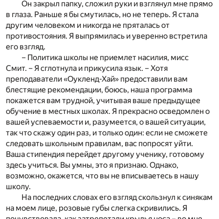
Он закрыл папку, сложил руки и взглянул мне прямо
в глаза. Раньше я бы смутилась, но не теперь. Я стала
другим человеком и никогда не пряталась от
противостояния. Я выпрямилась и уверенно встретила
его взгляд.
– Политика школы не приемлет насилия, мисс
Смит. – Я сглотнула и прикусила язык. – Хотя
преподаватели «Оукленд-Хай» предоставили вам
блестящие рекомендации, боюсь, наша программа
покажется вам трудной, учитывая ваше предыдущее
обучение в местных школах. Я прекрасно осведомлен о
вашей успеваемости и, разумеется, о вашей ситуации,
так что скажу один раз, и только один: если не сможете
следовать школьным правилам, вас попросят уйти.
Ваша стипендия перейдет другому ученику, готовому
здесь учиться. Вы умны, это я признаю. Однако,
возможно, окажется, что вы не вписываетесь в нашу
школу.
На последних словах его взгляд скользнул к синякам
на моем лице, розовые губы слегка скривились. Я
почувствовала, как затрепетали крылья носа – во мне