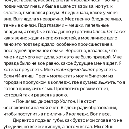
поднимался гнев, я была в шаге от взрыва, но тут, к
счастью, вмешался разум. Я ведь знала, какой у меня
вид. Выглядела я невзрачно. Мертвенно-бледное лицо,
темные синяки. Под глазами – мешки, пепельные
впадины, а голубые глаза давно утратили блеск. От таких
как я вечно ждали неприятностей, а мое личное дело
явно это подтверждало, особенно происшествие в
последней приемной семье. Вероятно, казалось, что
мне ни до чего нет дела, хотя это не было правдой. Мне
правда было не все равно, какое будущее меня ждет. Я
хотела преуспеть. Мне
необходимо было
преуспеть.
Если «Инглиш-Преп» могла стать моим билетом из
города и пропуском в колледж, где я сумею
выжить
, то я
готова прикусить язык. Проглотить резкий ответ,
который так и рвался на волю.
– Понимаю, директор Уолтон. Не стоит
беспокоиться на мой счет. Я здесь ради образования,
чтобы поступить в приличный колледж. Вот и все.
Директор поджал губы, как будто мои слова его не
убедили, но все же кивнул, а потом встал. Мы с Энн