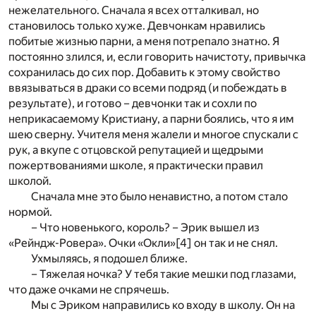
нежелательного. Сначала я всех отталкивал, но
становилось только хуже. Девчонкам нравились
побитые жизнью парни, а меня потрепало знатно. Я
постоянно злился, и, если говорить начистоту, привычка
сохранилась до сих пор. Добавить к этому свойство
ввязываться в драки со всеми подряд (и побеждать в
результате), и готово – девчонки так и сохли по
неприкасаемому Кристиану, а парни боялись, что я им
шею сверну. Учителя меня жалели и многое спускали с
рук, а вкупе с отцовской репутацией и щедрыми
пожертвованиями школе, я практически правил
школой.
Сначала мне это было ненавистно, а потом стало
нормой.
– Что новенького, король? – Эрик вышел из
«Рейндж-Ровера». Очки «Окли»
[4]
он так и не снял.
Ухмыляясь, я подошел ближе.
– Тяжелая ночка? У тебя такие мешки под глазами,
что даже очками не спрячешь.
Мы с Эриком направились ко входу в школу. Он на