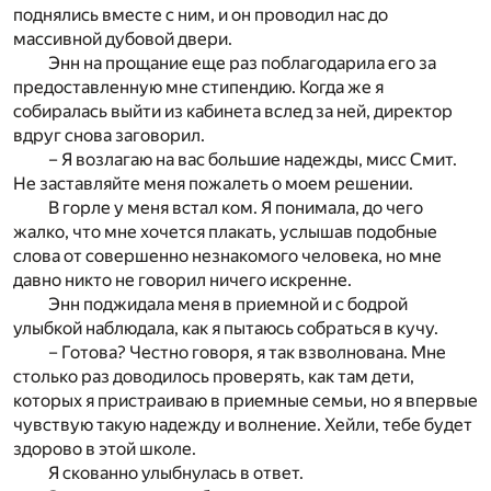
поднялись вместе с ним, и он проводил нас до
массивной дубовой двери.
Энн на прощание еще раз поблагодарила его за
предоставленную мне стипендию. Когда же я
собиралась выйти из кабинета вслед за ней, директор
вдруг снова заговорил.
– Я возлагаю на вас большие надежды, мисс Смит.
Не заставляйте меня пожалеть о моем решении.
В горле у меня встал ком. Я понимала, до чего
жалко, что мне хочется плакать, услышав подобные
слова от совершенно незнакомого человека, но мне
давно никто не говорил ничего искренне.
Энн поджидала меня в приемной и с бодрой
улыбкой наблюдала, как я пытаюсь собраться в кучу.
– Готова? Честно говоря, я так взволнована. Мне
столько раз доводилось проверять, как там дети,
которых я пристраиваю в приемные семьи, но я впервые
чувствую такую надежду и волнение. Хейли, тебе будет
здорово в этой школе.
Я скованно улыбнулась в ответ.