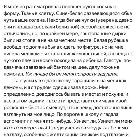
Я мрачно рассматривала поношенную школьную
форму. Ткань в клетку. Сине-белая развевающаяся юбка
чуть выше колена. Некогда белые чулки (уверена, давно
они и правда сверкали белизной) особой свежестью не
отличались, но, по крайней мере, заштопанные дырки
были на стопе, а не на заметном месте. Белая рубашка
вообще-то должна была сидеть по фигуре, но на мне
висела мешком – я стала слишком костлявой, а в вещах с
чужого плеча и вовсе походила на ребенка. Галстук, по-
девчачьи завязанный бантом на шее, делу тоже не
помогал.
Уж лучше бы он меня попросту задушил.
Гаргульи у входа в школу таращились на меня как
демоны, и я с трудом сдерживала дрожь. Мне,
определенно, доводилось бывать в местах и похуже, и
все в этом здании – все эти представители чванливой
роскоши – быстро смекнут, что к чему, достаточно лишь
взглянуть на мое лицо. По дороге в школу я гадала,
вспомнит ли меня кто-нибудь. Узнает ли. Узнает ли меня
кто-то конкретный
. Среди учеников я буду как бельмо
на глазу, особенно с желтеющим синяком под глазом и