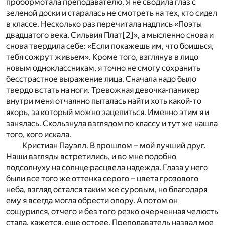
пробормотала преподавателю. Я не сводила глаз с
зеленой доски и старалась не смотреть на тех, кто сидел
в классе. Несколько раз перечитала надпись «Поэты
двадцатого века. Сильвия Плат
[2]
», а мысленно снова и
снова твердила себе: «Если покажешь им, что боишься,
тебя сожрут живьем». Кроме того, взглянув в лицо
новым одноклассникам, я точно не смогу сохранить
бесстрастное выражение лица. Сначала надо было
твердо встать на ноги. Тревожная девочка-паникер
внутри меня отчаянно пыталась найти хоть какой-то
якорь, за который можно зацепиться. Именно этим я и
занялась. Скользнула взглядом по классу и тут же нашла
того, кого искала.
Кристиан Пауэлл. В прошлом – мой лучший друг.
Наши взгляды встретились, и во мне подобно
подсолнуху на солнце расцвела надежда. Глаза у него
были все того же оттенка серого – цвета грозового
неба, взгляд остался таким же суровым, но благодаря
ему я всегда могла обрести опору. А потом он
сощурился, отчего и без того резко очерченная челюсть
стала, кажется, еще острее. Преподаватель назвал мое