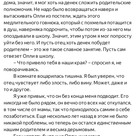
дома, значит, я мог хоть на денек сложить родительские
полномочия. Не надо было возвращаться наверх и
вытаскивать Олли из постели, ждать этого
медлительного говнюка, который с похмелья потащится
в душ, наверняка подрочить, чтобы потом из-за него мы
опоздывали в школу. Значит, этим утром я мог попросту
уйти без него. И пусть отец хоть денек побудет
родителем – это же такое славное занятие. Пусть сам
отвезет Олли в школу.
– Что привело тебя в наши края? – спросил я, не
поворачиваясь.
В комнате воцарилась тишина. Я был уверен, что
отец чувствует либо злость, либо вину. Может, даже и
то и другое.
Я уже привык, что он без конца меня подводит. Его
никогда не было рядом, он вечно ото всех нас откупался,
в том числе от мамы, так что приходилось самим о себе
позаботиться. Еще несколько лет назад в этом не было
никакой проблемы, но теперь он остался
единственным
нашим родителем и весьма дерьмовым.