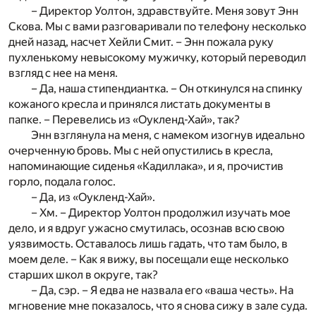
– Директор Уолтон, здравствуйте. Меня зовут Энн
Скова. Мы с вами разговаривали по телефону несколько
дней назад, насчет Хейли Смит. – Энн пожала руку
пухленькому невысокому мужичку, который переводил
взгляд с нее на меня.
– Да, наша стипендиантка. – Он откинулся на спинку
кожаного кресла и принялся листать документы в
папке. – Перевелись из «Оукленд-Хай», так?
Энн взглянула на меня, с намеком изогнув идеально
очерченную бровь. Мы с ней опустились в кресла,
напоминающие сиденья «Кадиллака», и я, прочистив
горло, подала голос.
– Да, из «Оукленд-Хай».
– Хм. – Директор Уолтон продолжил изучать мое
дело, и я вдруг ужасно смутилась, осознав всю свою
уязвимость. Оставалось лишь гадать, что там было, в
моем деле. – Как я вижу, вы посещали еще несколько
старших школ в округе, так?
– Да, сэр. – Я едва не назвала его «ваша честь». На
мгновение мне показалось, что я снова сижу в зале суда.