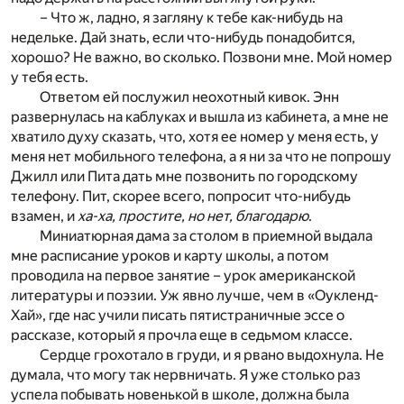
– Что ж, ладно, я загляну к тебе как-нибудь на
недельке. Дай знать, если что-нибудь понадобится,
хорошо? Не важно, во сколько. Позвони мне. Мой номер
у тебя есть.
Ответом ей послужил неохотный кивок. Энн
развернулась на каблуках и вышла из кабинета, а мне не
хватило духу сказать, что, хотя ее номер у меня есть, у
меня нет мобильного телефона, а я ни за что не попрошу
Джилл или Пита дать мне позвонить по городскому
телефону. Пит, скорее всего, попросит что-нибудь
взамен, и
ха-ха, простите, но нет, благодарю
.
Миниатюрная дама за столом в приемной выдала
мне расписание уроков и карту школы, а потом
проводила на первое занятие – урок американской
литературы и поэзии. Уж явно лучше, чем в «Оукленд-
Хай», где нас учили писать пятистраничные эссе о
рассказе, который я прочла еще в седьмом классе.
Сердце грохотало в груди, и я рвано выдохнула. Не
думала, что могу так нервничать. Я уже столько раз
успела побывать новенькой в школе, должна была