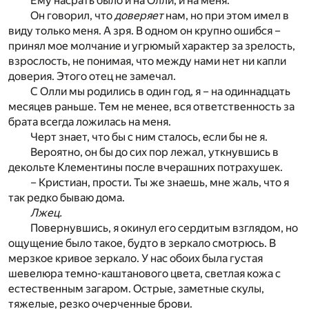
Ему насрать было и на Олли, и на меня.
Он говорил, что
доверяет
нам, но при этом имел в
виду только меня. А зря. В одном он крупно ошибся –
принял мое молчание и угрюмый характер за зрелость,
взрослость, не понимая, что между нами нет ни капли
доверия. Этого отец не замечал.
С Олли мы родились в один год, я – на одиннадцать
месяцев раньше. Тем не менее, вся ответственность за
брата всегда ложилась на меня.
Черт знает, что бы с ним сталось, если бы не я.
Вероятно, он бы до сих пор лежал, уткнувшись в
декольте Клементины после вчерашних потрахушек.
– Кристиан, прости. Ты же знаешь, мне жаль, что я
так редко бываю дома.
Лжец.
Повернувшись, я окинул его сердитым взглядом, но
ощущение было такое, будто в зеркало смотрюсь. В
мерзкое кривое зеркало. У нас обоих была густая
шевелюра темно-каштанового цвета, светлая кожа с
естественным загаром. Острые, заметные скулы,
тяжелые, резко очерченные брови.