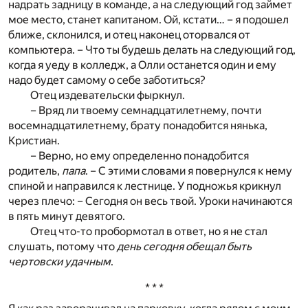
надрать задницу в команде, а на следующий год займет
мое место, станет капитаном. Ой, кстати… – я подошел
ближе, склонился, и отец наконец оторвался от
компьютера. – Что ты будешь делать на следующий год,
когда я уеду в колледж, а Олли останется один и ему
надо будет самому о себе заботиться?
Отец издевательски фыркнул.
– Вряд ли твоему семнадцатилетнему, почти
восемнадцатилетнему, брату понадобится нянька,
Кристиан.
– Верно, но ему определенно понадобится
родитель,
папа
. – С этими словами я повернулся к нему
спиной и направился к лестнице. У подножья крикнул
через плечо: – Сегодня он весь твой. Уроки начинаются
в пять минут девятого.
Отец что-то пробормотал в ответ, но я не стал
слушать, потому что
день сегодня обещал быть
чертовски удачным
.
* * *