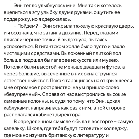
Энн тепло улыбнулась мне. Мне так и хотелось
вцепиться в эту улыбку двумя руками, ощутить ее
поддержку, но я сдержалась.
– Пойдем? – Энн открыла тяжелую красивую дверь,
и я осознала, что затаила дыхание. Перед глазами
плясали черные точки. Я выдохнула, пытаясь
успокоиться. В гигантском холле было пусто и пахло
чистящими средствами. Выложенный плиткой пол
больше подошел бы галерее искусств или музею.
Потолки были высотой не меньше двадцати футов, а
через большие, высеченные в них окна струился
естественный свет. Пока я таращилась на открывшееся
мне огромное пространство, на ум пришло слово
«безупречный». Справа от нас выстроились высокие
каменные колонны, и, судя по тому, что Энн, цокая
каблуками, направилась как раз к ним, в той стороне
располагался кабинет директора.
В определенном смысле я была в восторге – самую
капельку. Школа, где тебя будут готовить к колледжу,
где можно изучать британскую литературу и