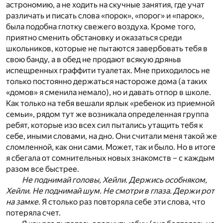
астрономию, а не ходить на скучные занятия, где учат
различать и писать слова «порок», «порог» и «парок»,
была подобна глотку свежего воздуха. Кроме того,
приятно сменить обстановку и оказаться среди
школьников, которые не пытаются завербовать тебя в
свою банду, а в обед не продают всякую дряньв
испещренных граффити туалетах. Мне приходилось не
только постоянно держаться настороже дома (а таких
«домов» я сменила немало), но и давать отпор в школе.
Как только на тебя вешали ярлык «ребенок из приемной
семьи», рядом тут же возникала определенная группа
ребят, которые изо всех сил пытались утащить тебя к
себе, иными словами, на дно. Они считали меня такой же
сломленной, как они сами. Может, так и было. Но в итоге
я сбегала от сомнительных новых знакомств – с каждым
разом все быстрее.
Не поднимай головы, Хейли. Держись особняком,
Хейли. Не поднимай шум. Не смотри в глаза. Держи рот
на замке.
Я столько раз повторяла себе эти слова, что
потеряла счет.