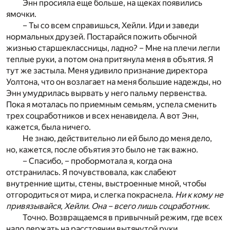
Энн просияла еще больше, на щеках появились
ямочки.
– Ты со всем справишься, Хейли. Иди и заведи
нормальных друзей. Постарайся пожить обычной
жизнью старшеклассницы, ладно? – Мне на плечи легли
теплые руки, а потом она притянула меня в объятия. Я
тут же застыла. Меня удивило признание директора
Уолтона, что он возлагает на меня большие надежды, но
Энн умудрилась вырвать у него пальму первенства.
Пока я моталась по приемным семьям, успела сменить
трех соцработников и всех ненавидела. А вот Энн,
кажется, была ничего.
Не знаю, действительно ли ей было до меня дело,
но, кажется, после объятия это было не так важно.
– Спасибо, – пробормотала я, когда она
отстранилась. Я почувствовала, как слабеют
внутренние щиты, стены, выстроенные мной, чтобы
отгородиться от мира, и слегка покраснела.
Ни к кому не
привязывайся, Хейли. Она – всего лишь соцработник.
Точно. Возвращаемся в привычный режим, где всех
надо держать на расстоянии вытянутой руки.