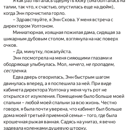
Я как раз пыталась одернуть юбку (она болталась на
талии, так что, к счастью, опустилась еще на дюйм),
когда Энн прочистила горло.
– Здравствуйте, я Энн Скова. У меня встреча с
директором Уолтоном.
Миниатюрная, изящная пожилая дама, сидящая за
шикарным дубовым столом, взглянула на нас поверх
очков.
– Да, минутку, пожалуйста.
Энн посмотрела на меня сияющими глазами и
ободряюще улыбнулась. Мол,
ничего, не пропадем,
сестренка.
Едва дверь отворилась, Энн быстрым шагом
двинулась вперед, а я поспешила за ней. При виде
кабинета директора Уолтона у меня чуть рот не
открылся от изумления. Помещение было больше моей
спальни – любой моей спальни за всю жизнь. Честно
говоря, я была почти уверена, что кабинет был больше
дома моей третьей приемной семьи – того, где была
крошечная рыжая ванная. Садясь на унитаз, я вечно
задевала коленками душевую шторку.