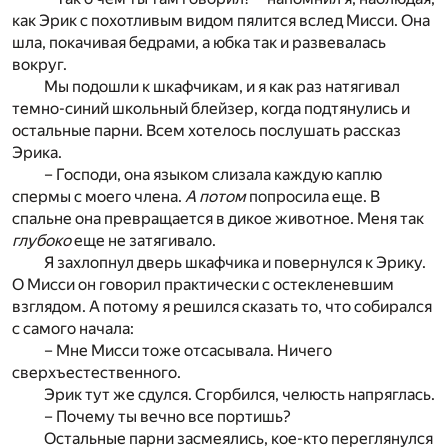
как Эрик с похотливым видом пялится вслед Мисси. Она
шла, покачивая бедрами, а юбка так и развевалась
вокруг.
Мы подошли к шкафчикам, и я как раз натягивал
темно-синий школьный блейзер, когда подтянулись и
остальные парни. Всем хотелось послушать рассказ
Эрика.
– Господи, она языком слизала каждую каплю
спермы с моего члена.
А потом
попросила еще. В
спальне она превращается в дикое животное. Меня так
глубоко
еще не затягивало.
Я захлопнул дверь шкафчика и повернулся к Эрику.
О Мисси он говорил практически с остекленевшим
взглядом. А потому я решился сказать то, что собирался
с самого начала:
– Мне Мисси тоже отсасывала. Ничего
сверхъестественного.
Эрик тут же сдулся. Сгорбился, челюсть напряглась.
– Почему ты вечно все портишь?
Остальные парни засмеялись, кое-кто переглянулся