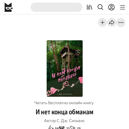
Читать бесплатно онлайн книгу
И нет конца обманам
Автор
С. Дж. Сильвис
👍
🐼
🚀
56
21
15