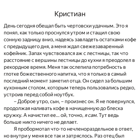
Кристиан
День сегодня обещал быть чертовски удачным. Это я
понял, как только проснулся утром и стащил свою
сонную задницу вниз, надеясь завладеть остатками кофе
с предыдущего дня, а меня ждал свежезаваренный
кофейник. Запах чувствовался аж с лестницы, так что
расстояние с вершины лестницы до кухни я преодолел в
рекордное время. Меня так ослепила потребность в
глотке божественного напитка, что я только в самый
последний момент заметил отца. Он сидел за большим
кухонным столом, которым теперь пользовались редко,
устроив перед собой ноутбук.
– Доброе утро, сын, – произнес он. Я не повернулся,
продолжая наливать кофе в начищенную до блеска
кружку. А начистил ее… ой, точно,
я сам
. Тут ведь
больше никто ничего не делает.
Я пробормотал что-то нечленораздельное в ответ,
но внутри у меня все так и затряслось. Раз отец был