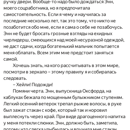
ручку двери. Вообще-то надо было дождаться Энн,
моего соцработника, но я предпочитала
самостоятельность. Если я чему и научилась за
последние несколько лет, так это тому, что никто не
позаботится обо мне, если я сама о себе не позабочусь.
Энн не будет бросать грозные взгляды на ехидных
чирлидерш, смеющихся над моей несуразной одеждой,
не даст сдачи, когда богатенький мальчик попытается
меня облапать. Всем этим мне предстоит заняться
самой.
Хочешь знать, на кого рассчитывать в этом мире,
посмотри в зеркало – этому правилу я и собиралась
следовать.
– Хейли! Подожди!
Помяни черта. Энн, выпускница Оксфорда, на
каблуках бежала по мощенным булыжником ступеням.
Легкий осенний ветерок трепал рыжие волосы, в руке
был зажат стакан с кофе, который так и норовил
выплеснуть через край. При виде драгоценного напитка
у меня потекли слюнки. Энн, должно быть, заметила,
потому что слегка улыбнулась и вручила мне стакан.