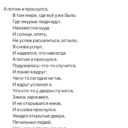
А потом я проснулся,
В том мире, где всё уже было.
Где хмурые люди идут,
Неизвестно куда,
И солнце, опять,
Не успев раскалиться, остыло,
Я снова уснул,
И надеялся, что навсегда.
А потом я проснулся.
Подумалось: что-то случится,
И понял я вдруг:
Чего-то сегодня не так,
И вдруг услыхал я,
Что кто-то у двери стучится,
Замок заржавел,
И не открывался никак.
И я снова проснулся.
Увидел открытые двери,
Печальных людей,