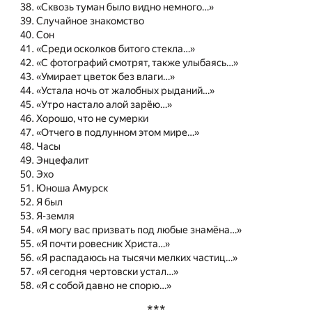
«Сквозь туман было видно немного…»
Случайное знакомство
Сон
«Среди осколков битого стекла…»
«С фотографий смотрят, также улыбаясь…»
«Умирает цветок без влаги…»
«Устала ночь от жалобных рыданий…»
«Утро настало алой зарёю…»
Хорошо, что не сумерки
«Отчего в подлунном этом мире…»
Часы
Энцефалит
Эхо
Юноша Амурск
Я был
Я-земля
«Я могу вас призвать под любые знамёна…»
«Я почти ровесник Христа…»
«Я распадаюсь на тысячи мелких частиц…»
«Я сегодня чертовски устал…»
«Я с собой давно не спорю…»
***