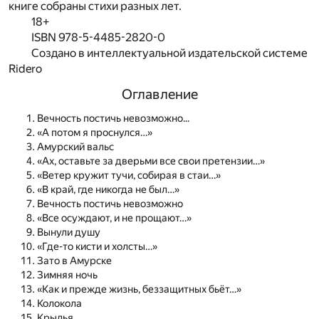
книге собраны стихи разных лет.
18+
ISBN 978-5-4485-2820-0
Создано в интеллектуальной издательской системе
Ridero
Оглавление
Вечность постичь невозможно...
«А потом я проснулся…»
Амурский вальс
«Ах, оставьте за дверьми все свои претензии…»
«Ветер кружит тучи, собирая в стаи…»
«В край, где никогда не был…»
Вечность постичь невозможно
«Все осуждают, и не прощают…»
Вынули душу
«Где-то кисти и холсты…»
Зато в Амурске
Зимняя ночь
«Как и прежде жизнь, беззащитных бьёт…»
Колокола
Крылья