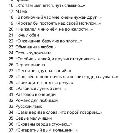
«Кто там шепчется, чуть слышно…»
Мама
«В полночный час мне, очень нужен друг…»
«Я хотел бы постоять над своей могилой…»
«Не жалел я ни о чём, не до жалости…»
Ночь любви
«О женщина, безумие во плоти…»
Обманщица любовь
Осень-художница
«От обиды я злой, и друзья отступились…»
Первопричина
«Песни не ждут названий…»
«Под шёпот волн ночных, я песни сердца слушал…»
«Приходите, вас я встречу…»
«Разбился лунный свет…»
Разговор в очереди
Романс для любимой
Русский язык
«Сами верим в слова, что порой говорим…»
Седые мальчишки
«Скованы сердца стужею…»
«Сигаретный дым, кольцами…»