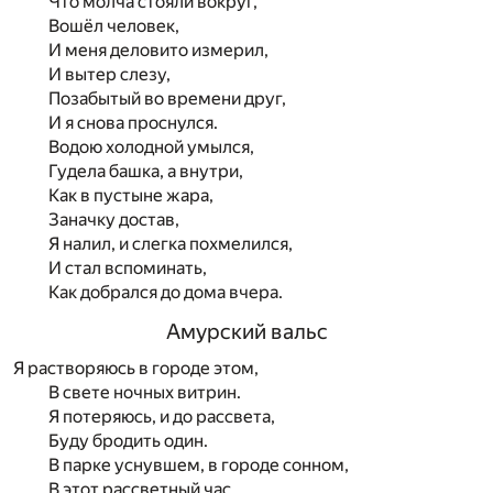
Что молча стояли вокруг,
Вошёл человек,
И меня деловито измерил,
И вытер слезу,
Позабытый во времени друг,
И я снова проснулся.
Водою холодной умылся,
Гудела башка, а внутри,
Как в пустыне жара,
Заначку достав,
Я налил, и слегка похмелился,
И стал вспоминать,
Как добрался до дома вчера.
Амурский вальс
Я растворяюсь в городе этом,
В свете ночных витрин.
Я потеряюсь, и до рассвета,
Буду бродить один.
В парке уснувшем, в городе сонном,
В этот рассветный час,