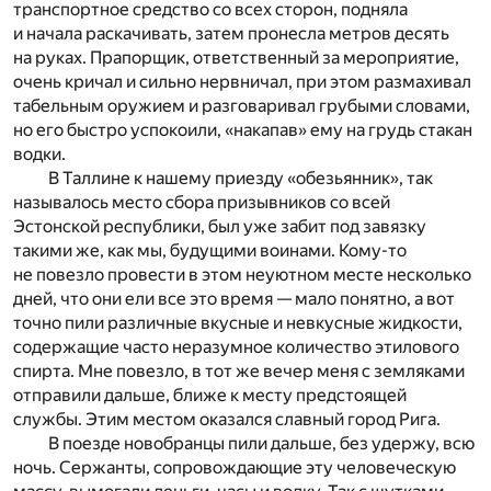
транспортное средство со всех сторон, подняла
и начала раскачивать, затем пронесла метров десять
на руках. Прапорщик, ответственный за мероприятие,
очень кричал и сильно нервничал, при этом размахивал
табельным оружием и разговаривал грубыми словами,
но его быстро успокоили, «накапав» ему на грудь стакан
водки.
В Таллине к нашему приезду «обезьянник», так
называлось место сбора призывников со всей
Эстонской республики, был уже забит под завязку
такими же, как мы, будущими воинами. Кому-то
не повезло провести в этом неуютном месте несколько
дней, что они ели все это время — мало понятно, а вот
точно пили различные вкусные и невкусные жидкости,
содержащие часто неразумное количество этилового
спирта. Мне повезло, в тот же вечер меня с земляками
отправили дальше, ближе к месту предстоящей
службы. Этим местом оказался славный город Рига.
В поезде новобранцы пили дальше, без удержу, всю
ночь. Сержанты, сопровождающие эту человеческую