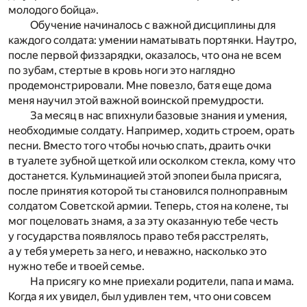
молодого бойца».
Обучение начиналось с важной дисциплины для
каждого солдата: умении наматывать портянки. Наутро,
после первой физзарядки, оказалось, что она не всем
по зубам, стертые в кровь ноги это наглядно
продемонстрировали. Мне повезло, батя еще дома
меня научил этой важной воинской премудрости.
За месяц в нас впихнули базовые знания и умения,
необходимые солдату. Например, ходить строем, орать
песни. Вместо того чтобы ночью спать, драить очки
в туалете зубной щеткой или осколком стекла, кому что
достанется. Кульминацией этой эпопеи была присяга,
после принятия которой ты становился полноправным
солдатом Советской армии. Теперь, стоя на колене, ты
мог поцеловать знамя, а за эту оказанную тебе честь
у государства появлялось право тебя расстрелять,
а у тебя умереть за него, и неважно, насколько это
нужно тебе и твоей семье.
На присягу ко мне приехали родители, папа и мама.
Когда я их увидел, был удивлен тем, что они совсем