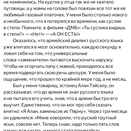
не изменились. На куртке у отца так же не хватало
пуговицы, а у мамы на голове был повязан все тот же ее
любимый газовый платочек. У меня было столько нового
и необычного, что я потерялся во времени, как суслик
в степи. Помните, в фильме «ДМБ»: «Ты суслика видишь
в степи?» — «Нет!» — «А ОН ЕСТЬ!»
Оказалось, что армейский диалект русского языка
уже впитался в мозг основательно, каждую секунду я
ловил себя на том, что универсальные
слова-«заменители» пытаются выскочить наружу.
Чтобы не огорчать папу с мамой, приходилось все
время подвергать свою речь цензуре. У меня было
ощущение, что прошел по крайней мере год, а не месяц.
Был у меня товарищ, эстонец Алан Тэйсалу, он
рассказывал, что до армии не знал русского языка
и не пытался его учить, зная, что в армии быстро его
выучит. Единственно, что он мог про себя сказать
внятно: «Я Алан, каменьсик ис Пярну». Через три месяца
он удивлялся: «Мине ховорили, что руский трутный
ясык, совсем нет. Теперь снаю, надо только пять слов
и маху все казать, и много стала понимайка».