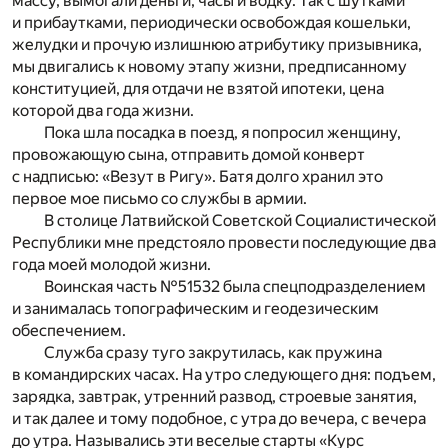
массу, вымогали деньги, часы и водку. Так с шутками
и прибаутками, периодически освобождая кошельки,
желудки и прочую излишнюю атрибутику призывника,
мы двигались к новому этапу жизни, предписанному
конституцией, для отдачи не взятой ипотеки, цена
которой два года жизни.
Пока шла посадка в поезд, я попросил женщину,
провожающую сына, отправить домой конверт
с надписью: «Везут в Ригу». Батя долго хранил это
первое мое письмо со службы в армии.
В столице Латвийской Советской Социалистической
Республики мне предстояло провести последующие два
года моей молодой жизни.
Воинская часть №51532 была спецподразделением
и занималась топографическим и геодезическим
обеспечением.
Служба сразу туго закрутилась, как пружина
в командирских часах. На утро следующего дня: подъем,
зарядка, завтрак, утренний развод, строевые занятия,
и так далее и тому подобное, с утра до вечера, с вечера
до утра. Назывались эти веселые старты «Курс