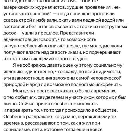
по свидетельству бывавших в Вест-Пойнте
американских журна­листов, худшие проявления „не­
уставных отношений“ — когда но­вичков прогоняли
сквозь строй и избивали, окатывали ледяной водой или
заставляли без штанов съезжать с горки из неструганых
досок — ушли в прошлое. Представи­тели
администрации говорят, что возмож­ность
злоупотребле­ний возникает везде, где молодые люди
получают власть над сверстниками, но подчеркивают,
что за этим в акаде­мии строго следят».
Я не собираюсь давать оценку этому социальному
явлению, единственно, что скажу, по всей видимости,
эти взаимоотношения заложены самой человеческой
природой и вряд ли возможно полностью искоренить.
Моя цель просто рассказать о былых временах,
о тех событиях, свидетелем и участником которых я был
лично. Сейчас принято безбожно искажать
и перевирать то, что тогда происходило в обществе.
Особенно раздражает, когда мне, пережившему те
времена, рассказывают о том, как я жил при
социализме, дети, которые тогда еще и вовсе