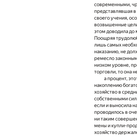
современными, чр
представлявшая в 
своего учения, ос
возвышенные цели.
этом доводила до 
Поощряя трудолюб
лишь самых необхо
наказанию, не дол
ремесло законным
низком уровне, пр
торговли, то она 
а процент, э
накоплению богатс
хозяйство в средн
собственными сил
если и выносила н
проводилось в оче
ни таким совершен
мены и купли-прод
хозяйство держало