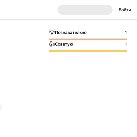
Войти
💡
Познавательно
1
👍
Советую
1