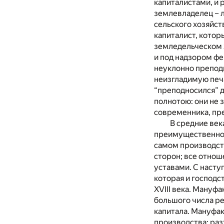
капиталистами, и 
землевладелец – л
сельского хозяйст
капиталист, кото
земледельческом х
и под надзором ф
неуклонно препод
неизгладимую печа
“преподносился” 
полнотою: они не 
современника, пр
В средние век
преимущественно п
самом производст
сторон; все отнош
уставами. С наст
которая и господс
XVIII века. Мануф
большого числа ре
капитала. Мануфа
производства: ра