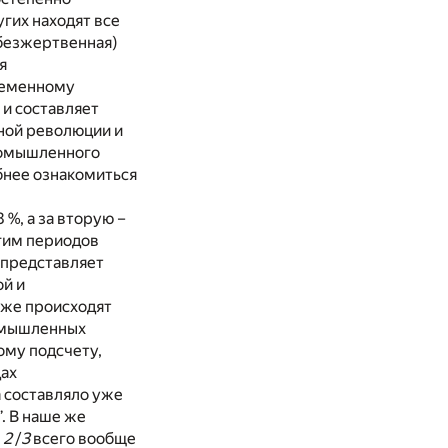
угих находят все
 безжертвенная)
я
ременному
 и составляет
ной революции и
промышленного
бнее ознакомиться
 %, а за вторую –
угим периодов
 представляет
ой и
кже происходят
омышленных
ому подсчету,
дах
а составляло уже
. В наше же
м
2
/
3
всего вообще