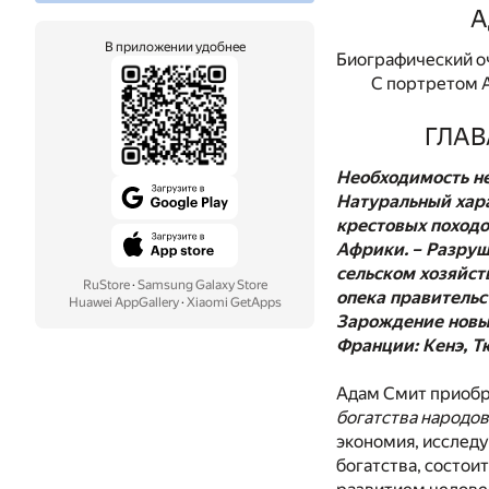
А
В приложении удобнее
Биографический оч
С портретом 
ГЛАВ
Необходимость не
Натуральный хара
крестовых походо
Африки. – Разруш
сельском хозяйст
RuStore
·
Samsung Galaxy Store
опека правительст
Huawei AppGallery
·
Xiaomi GetApps
Зарождение новых
Франции: Кенэ, Т
Адам Смит приобр
богатства народов
экономия, исслед
богатства, состои