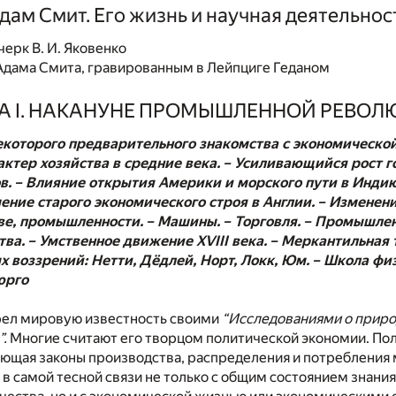
дам Смит. Его жизнь и научная деятельнос
ерк В. И. Яковенко
Адама Смита, гравированным в Лейпциге Геданом
А I. НАКАНУНЕ ПРОМЫШЛЕННОЙ РЕВО
которого предварительного знакомства с экономической
ктер хозяйства в средние века. – Усиливающийся рост г
в. – Влияние открытия Америки и морского пути в Инди
ение старого экономического строя в Англии. – Изменени
ве, промышленности. – Машины. – Торговля. – Промышлен
ва. – Умственное движение XVIII века. – Меркантильная 
 воззрений: Нетти, Дёдлей, Норт, Локк, Юм. – Школа фи
юрго
ел мировую известность своими
“Исследованиями о приро
”.
Многие считают его творцом политической экономии. По
ующая законы производства, распределения и потребления
т в самой тесной связи не только с общим состоянием знани