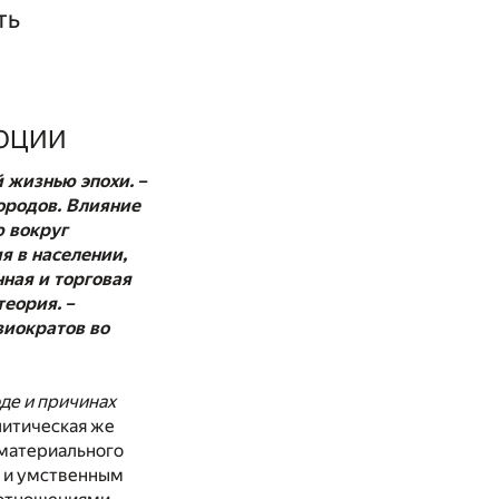
ть
ЛЮЦИИ
 жизнью эпохи. –
ородов. Влияние
ю вокруг
я в населении,
ная и торговая
теория. –
зиократов во
де и причинах
литическая же
 материального
я и умственным