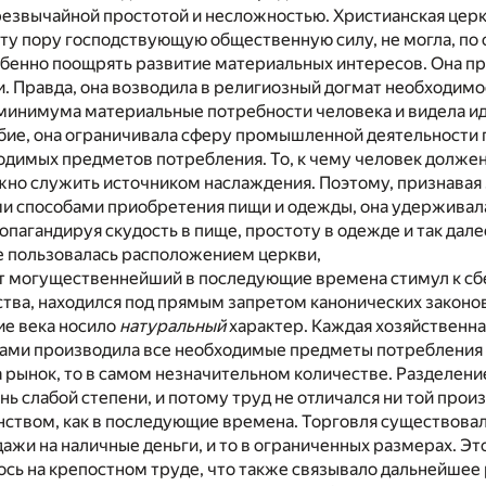
езвычайной простотой и несложностью. Христианская церк
ту пору господствующую общественную силу, не могла, по
обенно поощрять развитие материальных интересов. Она п
 Правда, она возводила в религиозный догмат необходимос
минимума материальные потребности человека и видела ид
ие, она ограничивала сферу промышленной деятельности
димых предметов потребления. То, к чему человек должен 
жно служить источником наслаждения. Поэтому, признавая
и способами приобретения пищи и одежды, она удерживала
опагандируя скудость в пище, простоту в одежде и так дале
не пользовалась расположением церкви,
тот могущественнейший в последующие времена стимул к с
тва, находился под прямым запретом канонических законов
ие века носило
натуральный
характер. Каждая хозяйственна
ами производила все необходимые предметы потребления и
а рынок, то в самом незначительном количестве. Разделени
нь слабой степени, и потому труд не отличался ни той про
ством, как в последующие времена. Торговля существовал
ажи на наличные деньги, и то в ограниченных размерах. Эт
сь на крепостном труде, что также связывало дальнейшее