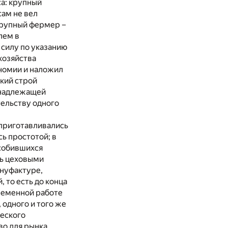
са: крупный
сам не вел
 крупный фермер –
лем в
 силу по указанию
хозяйства
номии и наложил
ский строй
 надлежащей
тельству одного
приготавливались
ь простотой; в
собившихся
сь цеховыми
ануфактуре,
 то есть до конца
временной работе
 одного и того же
ческого
о для рынка,