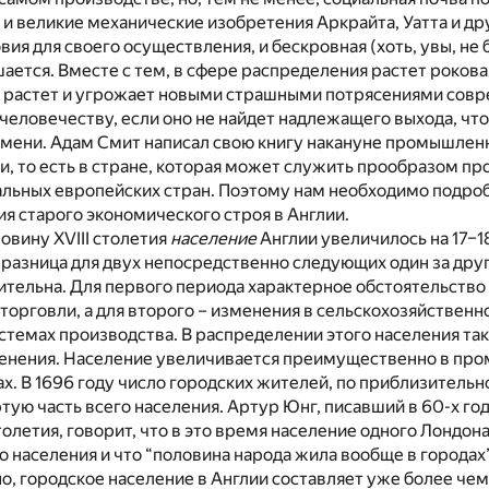
 и великие механические изобретения Аркрайта, Уатта и др
ия для своего осуществления, и бескровная (хоть, увы, не
ется. Вместе с тем, в сфере распределения растет рокова
 растет и угрожает новыми страшными потрясениями сов
еловечеству, если оно не найдет надлежащего выхода, что
емени. Адам Смит написал свою книгу накануне промышлен
ии, то есть в стране, которая может служить прообразом 
тальных европейских стран. Поэтому нам необходимо подро
я старого экономического строя в Англии.
овину XVIII столетия
население
Англии увеличилось на 17–18
, разница для двух непосредственно следующих один за др
ительна. Для первого периода характерное обстоятельство
торговли, а для второго – изменения в сельскохозяйственн
темах производства. В распределении этого населения та
енения. Население увеличивается преимущественно в пр
ах. В 1696 году число городских жителей, по приблизительн
тую часть всего населения. Артур Юнг, писавший в 60-х го
олетия, говорит, что в это время население одного Лондон
о населения и что “половина народа жила вообще в городах”
но, городское население в Англии составляет уже более че