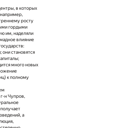
ентры, в которых
 например,
утреннему росту
мыми гордыми
ую им, наделяли
омадное влияние
государств:
 они становятся
капиталы;
дится много новых
оложение
иц) к полному
ем
г-н Чупров,
уральное
 получает
зведений, а
люция,
остепенно