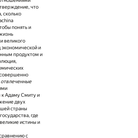
 отношениями
утверждение, что
, сколько
achina
тобы понять и
 жизнь
и великого
д экономической и
инным продуктом и
олюция,
номических
, совершенно
и
отвлеченные
ими
 к Адаму Смиту и
лжение двух
ашей страны
государства, где
великие истины и
 сравнению с