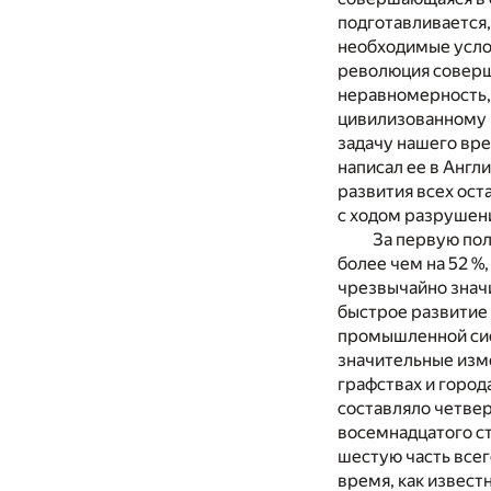
подготавливается,
необходимые услов
революция соверша
неравномерность,
цивилизованному ч
задачу нашего вр
написал ее в Англ
развития всех ос
с ходом разрушени
За первую пол
более чем на 52 %
чрезвычайно знач
быстрое развитие 
промышленной сис
значительные изм
графствах и город
составляло четвер
восемнадцатого ст
шестую часть всег
время, как извест