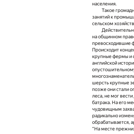
населения.
Такое громадн
занятий к промыш
сельском хозяйст
Действительно
на общинном праве
превосходившие фе
Происходит конце
крупные фермы и о
английской истори
опустошительному
многознаменатель
шерсть крупные з
позже они стали о
леса, не мог вест
батрака. На его м
чудовищным захва
радикально изменяе
обрабатывается, а
“На месте прежни