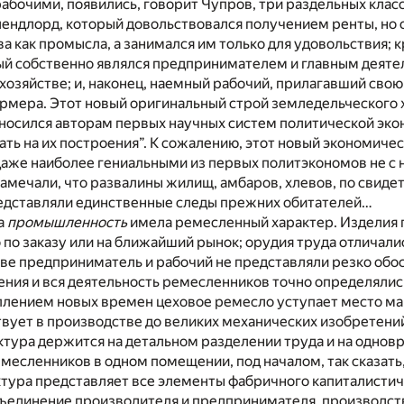
рабочими, появились, говорит Чупров, три раздельных клас
ендлорд, который довольствовался получением ренты, но 
ва как промысла, а занимался им только для удовольствия;
рый собственно являлся предпринимателем и главным деяте
озяйстве; и, наконец, наемный рабочий, прилагавший свою
ермера. Этот новый оригинальный строй земледельческого 
носился авторам первых научных систем политической эко
ть на их построения”. К сожалению, этот новый экономиче
даже наиболее гениальными из первых политэкономов не с
замечали, что развалины жилищ, амбаров, хлевов, по свиде
едставляли единственные следы прежних обитателей…
а
промышленность
имела ремесленный характер. Изделия 
о заказу или на ближайший рынок; орудия труда отличалис
ве предприниматель и рабочий не представляли резко обо
ения и вся деятельность ремесленников точно определяли
уплением новых времен цеховое ремесло уступает место м
твует в производстве до великих механических изобретений,
актура держится на детальном разделении труда и на одно
месленников в одном помещении, под началом, так сказать,
ктура представляет все элементы фабричного капиталисти
зъединение производителя и предпринимателя, производств