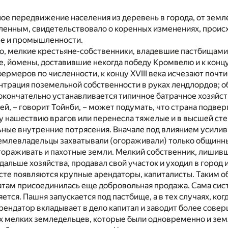
ое передвижение населения из деревень в города, от зем
ленным, свидетельствовало о коренных изменениях, проис
ве и промышленности.
, мелкие крестьяне-собственники, владевшие пастбищами,
, йомены, доставившие некогда победу Кромвелю и к концу
рмеров по численности, к концу XVIII века исчезают почт
нтрация поземельной собственности в руках лендлордов; 
кончательно устанавливается типичное батрачное хозяйст
ей, – говорит Тойнби, – может подумать, что страна подвер
 нашествию врагов или перенесла тяжелые и в высшей ст
ные внутренние потрясения. Вначале под влиянием усилив
емлевладельцы захватывали (огораживали) только общинны
гораживать и пахотные земли. Мелкий собственник, лишив
и дальше хозяйства, продавал свой участок и уходил в город
есте появляются крупные арендаторы, капиталисты. Таким о
там присоединилась еще добровольная продажа. Сама сис
тся. Пашня запускается под пастбище, а в тех случаях, ког
рендатор вкладывает в дело капитал и заводит более сове
х мелких земледельцев, которые были одновременно и зем