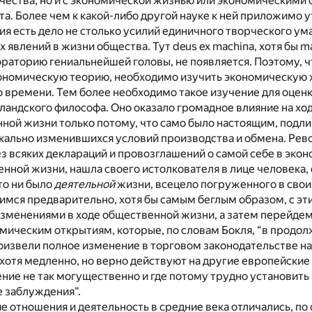
чества, но и с экономической жизнью или экономическими
а. Более чем к какой-либо другой науке к ней приложимо 
рия есть дело не столько усилий единичного творческого ума
 явлений в жизни общества. Тут deus ex machina, хотя бы m
раторию гениальнейшей головы, не появляется. Поэтому, ч
ономическую теорию, необходимо изучить экономическую
 времени. Тем более необходимо такое изучение для оценк
андского философа. Оно оказало громадное влияние на хо
ной жизни только потому, что само было настоящим, подл
ально изменившихся условий производства и обмена. Рев
 всяких деклараций и провозглашений о самой себе в эко
нной жизни, нашла своего истолкователя в лице человека
то ни было
деятельной
жизни, всецело погруженного в сво
имся предварительно, хотя бы самым беглым образом, с эт
зменениями в ходе общественной жизни, а затем перейдем
мическим открытиям, которые, по словам Бокля, “в продо
оизвели полное изменение в торговом законодательстве н
ь хотя медленно, но верно действуют на другие европейские 
ие не так могущественно и где потому трудно установить 
е заблуждения”.
 отношения и деятельность в средние века отличались, по