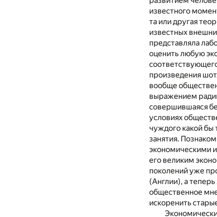
развитием челове
известного момент
та или другая тео
известных внешних
представляла лабо
оценить любую эк
соответствующего
произведения шотл
вообще обществен
выражением радик
совершившаяся без
условиях обществе
чуждого какой бы 
занятия. Познаком
экономическими и
его великим эконо
поколений уже пр
(Англии), а тепер
общественное мнен
искоренить стары
Экономические