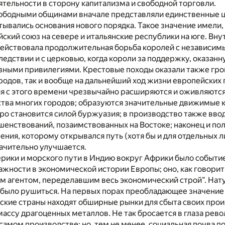
тельности в сторону капитализма и свободной торговли.
вободными общинами вначале представляли единственные ц
ывались основания нового порядка. Такое значение имели,
ский союз на севере и итальянские республики на юге. Вн
действовала продолжительная борьба королей с независи
ледствии и с церковью, когда короли за поддержку, оказанн
азными привилегиями. Крестовые походы оказали также гр
ородов, так и вообще на дальнейший ход жизни европейских 
я с этого времени чрезвычайно расширяются и оживляются;
ства многих городов; образуются значительные движимые 
ро становится силой буржуазия; в производство также вво
шенствований, позаимствованных на Востоке; наконец и п
ения, которому открывался путь (хотя бы и для отдельных л
ачительно улучшается.
рики и морского пути в Индию вокруг Африки было событи
жности в экономической истории Европы; оно, как говорит 
ым агентом, переделавшим весь экономический строй”. Нат
 было рушиться. На первых порах преобладающее значение
ские страны находят обширные рынки для сбыта своих прои
ассу драгоценных металлов. Не так бросается в глаза рево
амом производстве; но, тем не менее, социальная почва п