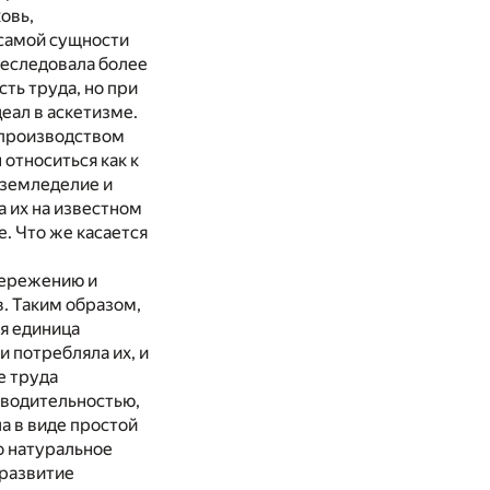
овь,
 самой сущности
реследовала более
ть труда, но при
еал в аскетизме.
 производством
относиться как к
 земледелие и
 их на известном
е. Что же касается
бережению и
. Таким образом,
я единица
 потребляла их, и
е труда
изводительностью,
а в виде простой
о натуральное
 развитие