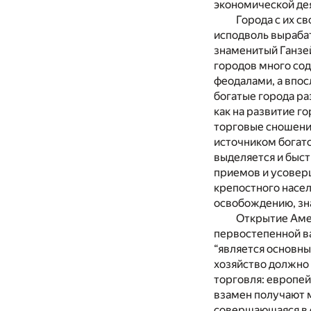
экономической дея
Города с их с
исподволь вырабат
знаменитый Ганзей
городов много со
феодалами, а впос
богатые города р
как на развитие г
торговые сношени
источником богат
выделяется и быст
приемов и усовер
крепостного насел
освобождению, зн
Открытие Аме
первостепенной ва
“является основн
хозяйство должно
торговля: европей
взамен получают м
совершающаяся в с