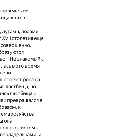
ледельческих
ходивших в
 лугами, лесами
 XVII столетия еще
и совершенно.
образуются
во. “Не знакомый с
глась в это время
епени
шегося спроса на
е пастбища; но
шись пастбища и
 или превращался в
бразом, к
тема хозяйства
да она
ршенные системы.
левладельцами, и