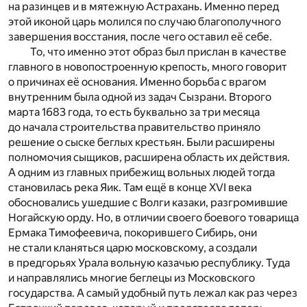
на разинцев и в мятежную Астрахань. Именно перед
этой иконой царь молился по случаю благополучного
завершения восстания, после чего оставил её себе.
То, что именно этот образ был прислан в качестве
главного в новопостроенную крепость, много говорит
о причинах её основания. Именно борьба с врагом
внутренним была одной из задач Сызрани. Второго
марта 1683 года, то есть буквально за три месяца
до начала строительства правительство приняло
решение о сыске беглых крестьян. Были расширены
полномочия сыщиков, расширена область их действия.
А одним из главных прибежищ вольных людей тогда
становилась река Яик. Там ещё в конце XVI века
обосновались ушедшие с Волги казаки, разгромившие
Ногайскую орду. Но, в отличии своего боевого товарища
Ермака Тимофеевича, покорившего Сибирь, они
не стали кланяться царю московскому, а создали
в предгорьях Урала вольную казачью республику. Туда
и направлялись многие беглецы из Московского
государства. А самый удобный путь лежал как раз через