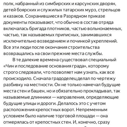
полк, набранный из симбирских и карсунских дворян,
детей боярских и служилых татарских мурз, стрельцов
и казаков. Сохранившиеся в Разрядном приказе
документы показывают, что обычно в состав отряда
включалась бригада плотников, частью вольнонаемных,
частью, так называемых приписных, занимавшихся
исключительно возведением и починкой укреплений.
Все эти люди после окончания строительства
возвращались на свои прежние места службы.
В те далекие времена существовал специальный
«Чин и последование основания града», которому
строго следовали, что позволяет нам узнать, как все
происходило. Сначала градоделец делал по чертежу
разбивку на местности. Он не только намечал будущие
места стен и башен, но и обязательно прокладывал, так
называемые длинники — направления, определяющие
будущие улицы и дороги. Делалось это с учетом
расположения крепостных ворот. Непременным
условием было наличие торговой площади — она
отмерялась от крепостных стен. И, конечно, сразу