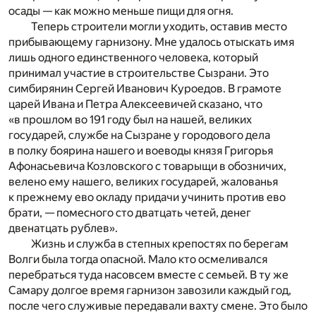
осады — как можно меньше пищи для огня.
Теперь строители могли уходить, оставив место
прибывающему гарнизону. Мне удалось отыскать имя
лишь одного единственного человека, который
принимал участие в строительстве Сызрани. Это
симбирянин Сергей Иванович Куроедов. В грамоте
царей Ивана и Петра Алексеевичей сказано, что
«в прошлом во 191 году был на нашей, великих
государей, службе на Сызране у городового дела
в полку боярина нашего и воеводы князя Григорья
Афонасьевича Козловского с товарыщи в обозничих,
велено ему нашего, великих государей, жалованья
к прежнему ево окладу придачи учинить против ево
брати, — помесного сто дватцать четей, денег
двенатцать рублев».
Жизнь и служба в степных крепостях по берегам
Волги была тогда опасной. Мало кто осмеливался
перебраться туда насовсем вместе с семьей. В ту же
Самару долгое время гарнизон завозили каждый год,
после чего служивые передавали вахту смене. Это было