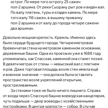
острог. По мере того острогу 25 сажен
пол-2 аршина. От реки Сызрану рыт ров и виден вал.
По валу плетень, туры и кладен камень. По мере
того валу 116 сажен, в вышину привалку
пол-2 аршина и от валу до города четыре сажени
два аршина».
Довольно мощная крепость. Кремль. Именно здесь
было сердце будущего города. Четырехметровая
бревенчатая стена на метровом каменном основании,
деревянные башни. Одна из проезжих уже в 1688 году
упоминалась, как Спасская, каменной она станет позже.
В девяти метрах от стены — невысокий вал с плетнем
и ров. Даже торговая площадь возле стен имела ещё
и военное значение — она должна была оставлять
пространство возле укреплений открытым,
простреливаемым.
За стенами тоже не было ничего лишнего. Справа
от входа через Спасскую башню воеводская канцелярия,
чуть подальше — двор воеводы с хозяйственными
постройками. В центре крепости — собор. В случае