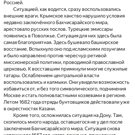
Россией.
Ситуацией, как водится, сразу воспользовались
внешние враги. Крымское ханство нарушило условия
недавно заключённого Бахчисарайского мира,
арестовало русских послов. Турецкие эмиссары
появились в Поволжье. Ситуация для них здесь была
самая благоприятная. Здесь бушевало башкирское
восстание. Вспыхнуло оно под исламскими лозунгами
и было направлено против чересчур ретивой
миссионерской политики, проводимой православной
церковью. К восставшим примкнули многие служилые
татары. Ослаблением центральной власти
воспользовались и калмыки. Они увидели возможность
избавиться от, и без того символического, подчинения
Москве и стать полновластными хозяевами в регионе.
Летом 1682 года отряды бунтовщиков действовали уже
в окрестностях Казани.
Кроме того, осложнилась ситуация на Дону. Там,
скопилось много народа, оставшегося не у дел после
заключения Бахчисарайского мира. Ситуация снова