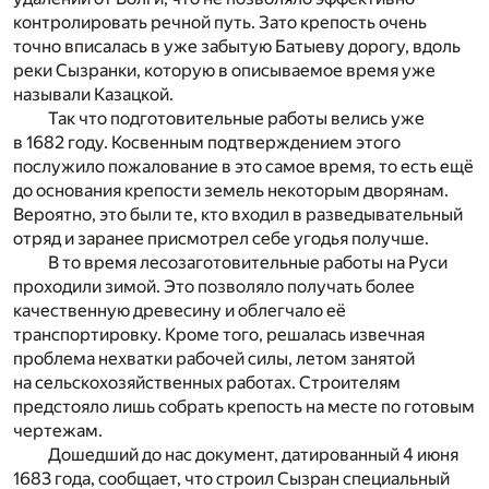
контролировать речной путь. Зато крепость очень
точно вписалась в уже забытую Батыеву дорогу, вдоль
реки Сызранки, которую в описываемое время уже
называли Казацкой.
Так что подготовительные работы велись уже
в 1682 году. Косвенным подтверждением этого
послужило пожалование в это самое время, то есть ещё
до основания крепости земель некоторым дворянам.
Вероятно, это были те, кто входил в разведывательный
отряд и заранее присмотрел себе угодья получше.
В то время лесозаготовительные работы на Руси
проходили зимой. Это позволяло получать более
качественную древесину и облегчало её
транспортировку. Кроме того, решалась извечная
проблема нехватки рабочей силы, летом занятой
на сельскохозяйственных работах. Строителям
предстояло лишь собрать крепость на месте по готовым
чертежам.
Дошедший до нас документ, датированный 4 июня
1683 года, сообщает, что строил Сызран специальный