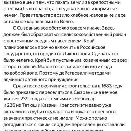
вызвано еще и тем, что пахать земли за крепостными
стенами было опасно, а, следовательно, и кормиться
нечем. Правительство возило хлебное жалование и все
остальное караванами по Волге.
С Сызранью все обстояло совсем иначе. Здесь
должен был образоваться сельскохозяйственный район
с постоянным оседлым населением. Край
планировалось прочно включить в Российское
государство, отгородив от Дикого поля. Сделать это
было нелегко. Край был пустынным, охваченным со всех
сторон войной. Мало кто согласился бы идти сюда
по доброй воле. Поэтому действовали методами
административного принуждения.
Сразу после окончания строительства в 1683 году
было приказано переселяться в Сызрань «на вечное
житье» 239 солдат с семьями из Чебоксар
и 236 из Тетюш и Казани. Крепости эти давно уже
оказались в глуби государства и никакого военного
значения практически не имели. Можно только
догадываться с каким сердцем переселенцы оставляли
насиженные спокойные места и отправлялись