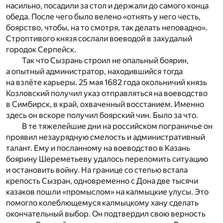
насильно, посадили за стол и держали до самого конца
обеда. После чего было велено «отнять у него честь,
боярство, чтобы, на то смотря, так делать неповадно».
Строптивого князя сослали воеводой в захудалый
городок Серпейск.
Так что Сызрань строил не опальный боярин,
а опытный администратор, находившийся тогда
на взлёте карьеры. 25 мая 1682 года окольничий князь
Козловский получил указ отправляться на воеводство
в Симбирск, в край, охваченный восстанием. Именно
здесь он вскоре получил боярский чин. Было за что.
В те тяжелейшие дни на российском пограничье он
проявил незаурядную смелость и административный
талант. Ему и посланному на воеводство в Казань
боярину Шереметьеву удалось переломить ситуацию
и остановить войну. На границе со степью встала
крепость Сызран, одновременно с Дона две тысячи
казаков пошли «промыслом» на калмыцкие улусы. Это
помогло колеблющемуся калмыцкому хану сделать
окончательный выбор. Он подтвердил свою верность