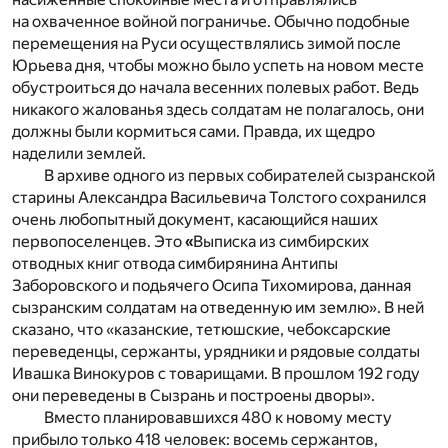
на охваченное войной пограничье. Обычно подобные
перемещения на Руси осуществлялись зимой после
Юрьева дня, чтобы можно было успеть на новом месте
обустроиться до начала весенних полевых работ. Ведь
никакого жалованья здесь солдатам не полагалось, они
должны были кормиться сами. Правда, их щедро
наделили землей.
В архиве одного из первых собирателей сызранской
старины Александра Васильевича Толстого сохранился
очень любопытный документ, касающийся наших
первопоселенцев. Это
«
Выписка из симбирских
отводных книг отвода симбирянина Антипы
Заборовского и подьячего Осипа Тихомирова, данная
сызранским солдатам на отведенную им землю». В ней
сказано, что «казанские, тетюшские, чебоксарские
переведенцы, сержанты, урядники и рядовые солдаты
Ивашка Винокуров с товарищами. В прошлом 192 году
они переведены в Сызрань и построены дворы».
Вместо планировавшихся 480 к новому месту
прибыло только 418 человек: восемь сержантов,