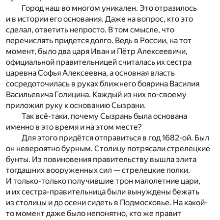
Город наш во многом уникален. Это отразилось
и в истории его основания. Даже на вопрос, кто это
сделал, ответить непросто. В том смысле, что
перечислять придется долго. Ведь в России, на тот
момент, было два царя Иван и Пётр Алексеевичи,
официальной правительницей считалась их сестра
царевна Софья Алексеевна, а основная власть
сосредоточилась в руках ближнего боярина Василия
Васильевича Голицина. Каждый из них по-своему
приложил руку к основанию Сызрани.
Так всё-таки, почему Сызрань была основана
именно в это время и на этом месте?
Для этого придётся отправиться в год 1682-ой. Был
он невероятно бурным. Столицу потрясали стрелецкие
бунты. Из повиновения правительству вышла элита
тогдашних вооруженных сил — стрелецкие полки.
И только-только получившие трон малолетние цари,
и их сестра-правительница были вынуждены бежать
из столицы и до осени сидеть в Подмосковье. На какой-
то момент даже было непонятно, кто же правит