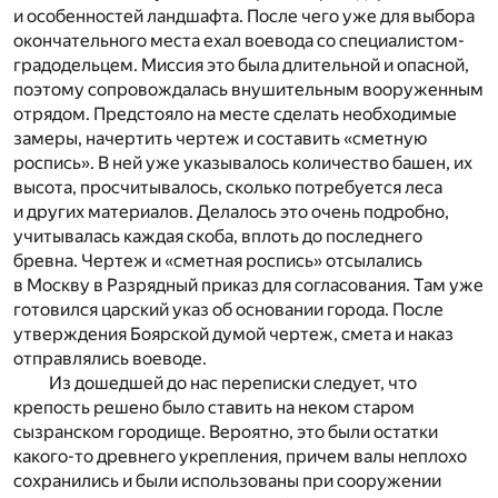
и особенностей ландшафта. После чего уже для выбора
окончательного места ехал воевода со специалистом-
градодельцем. Миссия это была длительной и опасной,
поэтому сопровождалась внушительным вооруженным
отрядом. Предстояло на месте сделать необходимые
замеры, начертить чертеж и составить «сметную
роспись». В ней уже указывалось количество башен, их
высота, просчитывалось, сколько потребуется леса
и других материалов. Делалось это очень подробно,
учитывалась каждая скоба, вплоть до последнего
бревна. Чертеж и «сметная роспись» отсылались
в Москву в Разрядный приказ для согласования. Там уже
готовился царский указ об основании города. После
утверждения Боярской думой чертеж, смета и наказ
отправлялись воеводе.
Из дошедшей до нас переписки следует, что
крепость решено было ставить на неком старом
сызранском городище. Вероятно, это были остатки
какого-то древнего укрепления, причем валы неплохо
сохранились и были использованы при сооружении