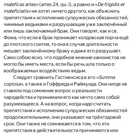
maleficas artes»
(artes 24, qu. I), а равно и «
De frigidis et
maleficiatis»
не хотят ничего другого, как объяснить
препятствия к исполнению супружеских обязанностей,
чинимые ведьмами и разрушающие уже заключённый
или лишь заключаемый брак. Они говорят, как и св.
Фома, что если в брак проникает колдовская порча ещё
до плотского соития, то она в случае длительности
мешает заключённому браку и даже его разрушает.
Само собою ясно, что подобное мнение канонистов не
могло бы иметь места, если бы речь шла только о
воображаемых воздействиях ведьм.
Следует сравнить Гостиенсиса в его
«Summa
copiosa»
, а также и Гоффреда и Раймунда. Они нигде не
ставили под сомнение вопрос о реальности
чародейства и принимали его как нечто само собой
разумеющееся. А на вопрос, когда надо считать
препятствия к исполнению супружеских обязанностей
продолжительными, они указывают на трёхгодовой
срок. Они также не сомневаются в том, что эти
препятствия в действительности причиняются или