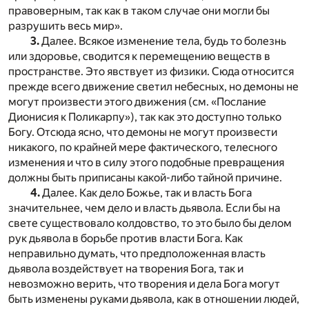
правоверным, так как в таком случае они могли бы
разрушить весь мир».
3.
Далее. Всякое изменение тела, будь то болезнь
или здоровье, сводится к перемещению веществ в
пространстве. Это явствует из физики. Сюда относится
прежде всего движение светил небесных, но демоны не
могут произвести этого движения (см. «Послание
Дионисия к Поликарпу»), так как это доступно только
Богу. Отсюда ясно, что демоны не могут произвести
никакого, по крайней мере фактического, телесного
изменения и что в силу этого подобные превращения
должны быть приписаны какой-либо тайной причине.
4.
Далее. Как дело Божье, так и власть Бога
значительнее, чем дело и власть дьявола. Если бы на
свете существовало колдовство, то это было бы делом
рук дьявола в борьбе против власти Бога. Как
неправильно думать, что предположенная власть
дьявола воздействует на творения Бога, так и
невозможно верить, что творения и дела Бога могут
быть изменены руками дьявола, как в отношении людей,