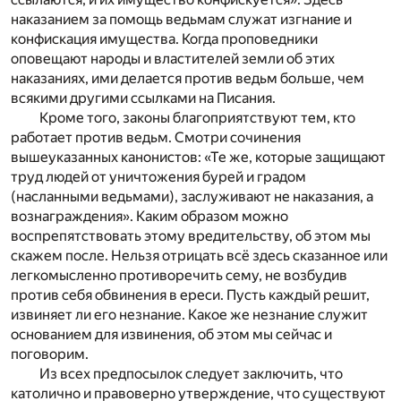
наказанием за помощь ведьмам служат изгнание и
конфискация имущества. Когда проповедники
оповещают народы и властителей земли об этих
наказаниях, ими делается против ведьм больше, чем
всякими другими ссылками на Писания.
Кроме того, законы благоприятствуют тем, кто
работает против ведьм. Смотри сочинения
вышеуказанных канонистов: «Те же, которые защищают
труд людей от уничтожения бурей и градом
(насланными ведьмами), заслуживают не наказания, а
вознаграждения». Каким образом можно
воспрепятствовать этому вредительству, об этом мы
скажем после. Нельзя отрицать всё здесь сказанное или
легкомысленно противоречить сему, не возбудив
против себя обвинения в ереси. Пусть каждый решит,
извиняет ли его незнание. Какое же незнание служит
основанием для извинения, об этом мы сейчас и
поговорим.
Из всех предпосылок следует заключить, что
католично и правоверно утверждение, что существуют