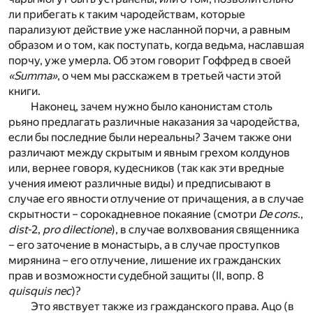
ли прибегать к таким чародействам, которые
парализуют действие уже насланной порчи, а равным
образом и о том, как поступать, когда ведьма, наславшая
порчу, уже умерла. Об этом говорит Гоффред в своей
«Summa»
, о чем мы расскажем в третьей части этой
книги.
Наконец, зачем нужно было канонистам столь
рьяно предлагать различные наказания за чародейства,
если бы последние были нереальны? Зачем также они
различают между скрытым и явным грехом колдунов
или, вернее говоря, кудесников (так как эти вредные
учения имеют различные виды) и предписывают в
случае его явности отлучение от причащения, а в случае
скрытности – сорокадневное покаяние (смотри
De cons
.,
dist
-2,
pro dilectione
), в случае волхвования священника
– его заточение в монастырь, а в случае проступков
мирянина – его отлучение, лишение их гражданских
прав и возможности судебной защиты (II, вопр. 8
quisquis nec
)?
Это явствует также из гражданского права. Ацо (в