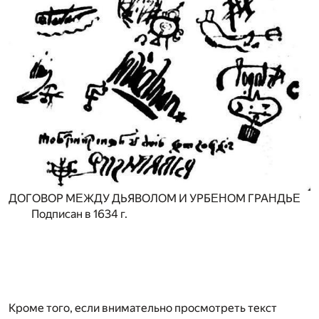
ДOГOBOP MΕЖДУ ДЬЯBOЛOM И УPБΕΗOM ГPAΗДЬΕ
Пoдпиcaн в 1634 г.
Кроме того, если внимательно просмотреть текст