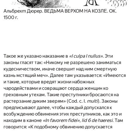
Aльбpexm Дюpep. BEДЬMA BEPXOM ΗA KO3ЛΕ. OK.
1500 г.
Такое же указано наказание в
«I culpa I nullus»
. Эти
законы гласят так: «Никому не разрешено заниматься
кудесничеством, иначе свершит над ним смертную
казнь мстящий меч». Далее там указывается: «Имеются
и такие, которые вредят жизни набожных
чародействами и совращают сердца женщин ко
греховным утехам. Такие преступники бросаются на
растерзание диким зверям» (Cod. с. I.
multi
). Законы
предписывают далее, чтобы каждый допускался к
возбуждению обвинения этих преступников, как это и
находим в каноне
«In favorem fidei», lid 6 de haeresi
. Там
говорится: «К подобному обвинению допускается