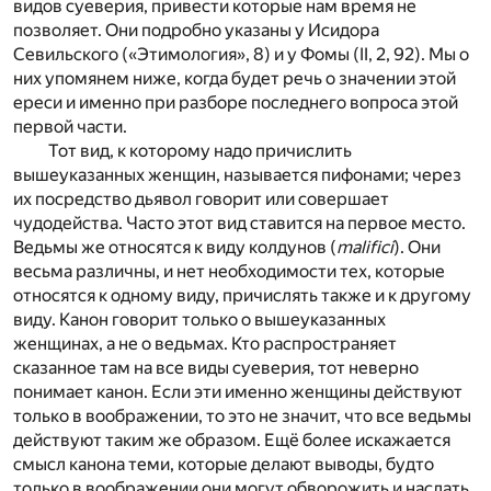
видов суеверия, привести которые нам время не
позволяет. Они подробно указаны у Исидора
Севильского («Этимология», 8) и у Фомы (II, 2, 92). Мы о
них упомянем ниже, когда будет речь о значении этой
ереси и именно при разборе последнего вопроса этой
первой части.
Тот вид, к которому надо причислить
вышеуказанных женщин, называется пифонами; через
их посредство дьявол говорит или совершает
чудодейства. Часто этот вид ставится на первое место.
Ведьмы же относятся к виду колдунов (
malifici
). Они
весьма различны, и нет необходимости тех, которые
относятся к одному виду, причислять также и к другому
виду. Канон говорит только о вышеуказанных
женщинах, а не о ведьмах. Кто распространяет
сказанное там на все виды суеверия, тот неверно
понимает канон. Если эти именно женщины действуют
только в воображении, то это не значит, что все ведьмы
действуют таким же образом. Ещё более искажается
смысл канона теми, которые делают выводы, будто
только в воображении они могут обворожить и наслать