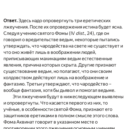
Ответ.
Здесь надо опровергнуть три еретических
лжеучения. После их опровержения истина будет ясна.
Следуя учению святого Фомы (IV
dist.
, 24), где он
говорил о вредительстве ведьм, некоторые пытались
утверждать, что чародейства на свете не существует и
что оно живёт лишь в воображении людей,
приписывающих махинациям ведьм естественные
явления, причина которых скрыта. Другие признают
существование ведьм, но полагают, что они своим
колдовством действуют лишь на воображение и
фантазию. Третьи утверждают, что чародейство –
вообще фантазия, хотя бы дьявол и помогал ведьме.
Эти лжеучения будут в нижеследующем выявлены
и опровергнуты. Что касается первого из них, то
учёные, в особенности святой Фома, признают его
защитников еретиками в полном смысле этого слова.
Фома Аквинат говорит в указанном месте о
противоречии этого лжеучения основным учениям