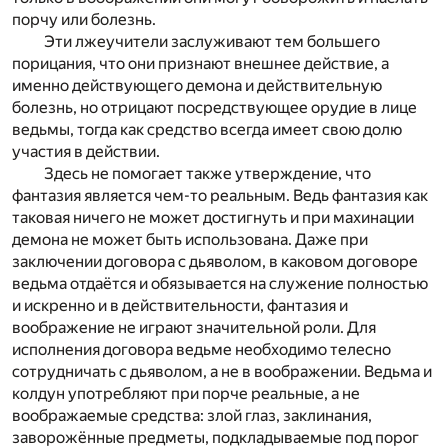
порчу или болезнь.
Эти лжеучители заслуживают тем большего
порицания, что они признают внешнее действие, а
именно действующего демона и действительную
болезнь, но отрицают посредствующее орудие в лице
ведьмы, тогда как средство всегда имеет свою долю
участия в действии.
Здесь не помогает также утверждение, что
фантазия является чем-то реальным. Ведь фантазия как
таковая ничего не может достигнуть и при махинации
демона не может быть использована. Даже при
заключении договора с дьяволом, в каковом договоре
ведьма отдаётся и обязывается на служение полностью
и искренно и в действительности, фантазия и
воображение не играют значительной роли. Для
исполнения договора ведьме необходимо телесно
сотрудничать с дьяволом, а не в воображении. Ведьма и
колдун употребляют при порче реальные, а не
воображаемые средства: злой глаз, заклинания,
заворожённые предметы, подкладываемые под порог