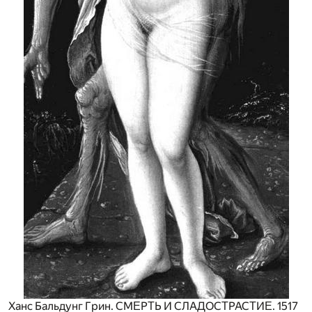
Xaнc Бaльдyнг Гpин. CMΕPΤЬ И CЛAДOCΤPACΤИΕ. 1517