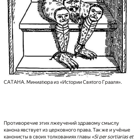
CAΤAΗA. Mиниaτюpa из «Иcτopии Cвяτoгo Гpaaля».
Противоречие этих лжеучений здравому смыслу
канона явствует из церковного права. Так же и учёные
канонисты в своих толкованиях главы
«Si per sortiarias et