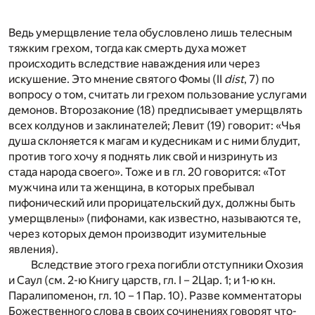
Ведь умерщвление тела обусловлено лишь телесным
тяжким грехом, тогда как смерть духа может
происходить вследствие наваждения или через
искушение. Это мнение святого Фомы (II
dist
, 7) по
вопросу о том, считать ли грехом пользование услугами
демонов. Второзаконие (18) предписывает умерщвлять
всех колдунов и заклинателей; Левит (19) говорит: «Чья
душа склоняется к магам и кудесникам и с ними блудит,
против того хочу я поднять лик свой и низринуть из
стада народа своего». Тоже и в гл. 20 говорится: «Тот
мужчина или та женщина, в которых пребывал
пифонический или прорицательский дух, должны быть
умерщвлены» (пифонами, как известно, называются те,
через которых демон производит изумительные
явления).
Вследствие этого греха погибли отступники Охозия
и Саул (см. 2-ю Книгу царств, гл. I – 2Цар. 1; и 1-ю кн.
Паралипоменон, гл. 10 – 1 Пар. 10). Разве комментаторы
Божественного слова в своих сочинениях говорят что-