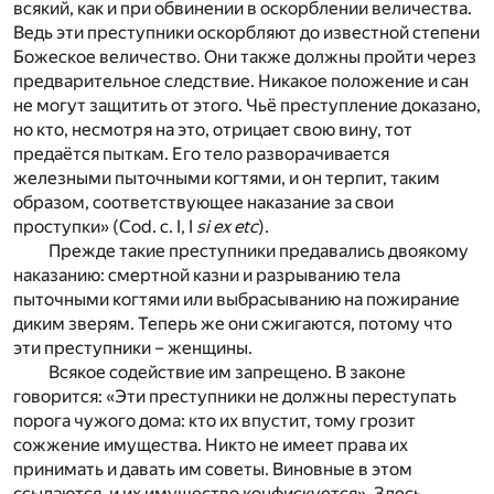
всякий, как и при обвинении в оскорблении величества.
Ведь эти преступники оскорбляют до известной степени
Божеское величество. Они также должны пройти через
предварительное следствие. Никакое положение и сан
не могут защитить от этого. Чьё преступление доказано,
но кто, несмотря на это, отрицает свою вину, тот
предаётся пыткам. Его тело разворачивается
железными пыточными когтями, и он терпит, таким
образом, соответствующее наказание за свои
проступки» (Cod. с. I, I
si ex etc
).
Прежде такие преступники предавались двоякому
наказанию: смертной казни и разрыванию тела
пыточными когтями или выбрасыванию на пожирание
диким зверям. Теперь же они сжигаются, потому что
эти преступники – женщины.
Всякое содействие им запрещено. В законе
говорится: «Эти преступники не должны переступать
порога чужого дома: кто их впустит, тому грозит
сожжение имущества. Никто не имеет права их
принимать и давать им советы. Виновные в этом
ссылаются, и их имущество конфискуется». Здесь