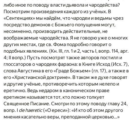
либо иное по поводу власти дьявола и чародейства?
Посмотрим произведения каждого из учёных. В
«Сентенциях» мы найдём, что чародеи и ведьмы чрез
посредство демонов с Божьего попущения могут,
несомненно, производить действительные, не
воображаемые чародейства. Я не говорю уже о многих
других местах, где св. Фома подробно говорит о
подобных явлениях. (Кн. III, гл. 1 и 2, часть I, вопр. 114, арг.
4; II вопр.) Пусть посмотрят также авторов постилл и
глоссаторов о чародеях фараона: в Книге Исход (Исх. 7),
слова Августина в его «Граде Божьем» (гл. 17), а также в
его «Христианской доктрине». В таком же духе говорят
и другие учёные, противоречить которым нелепо и
еретично. Ведь недаром в каноническом праве
еретиком называется тот, кто ложно толкует
Священное Писание. Смотри по этому поводу главу 24,
вопр. I
de haeretic
(«О ереси»): «И кто об этом другого
мнения касательно веры, преподанной церковью…»