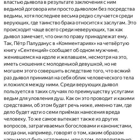
властью дьявола в результате заключения с ним
ведьмой договора или просто дьяволом без посредства
ведьмы, хотя последнее весьма редко случается среди
верующих, где таинство брака относится к заслугам. Это
происходит чаще всего среди неверующих, так как
дьявол замечает, что они по праву принадлежат ему.
Так, Пётр Палуданус в «Комментариях» на четвёртую
книгу «Сентенций» сообщает об одном мужчине,
женившемся на идоле и желавшем, несмотря на это,
иметь сношения с молоденькой девушкой, но не
могшем этого совершить вследствие того, что всякий
раз дьявол принимал на себя облик человеческого тела
и ложился между ними. Среди верующих дьявол
пользуется в таких случаях по преимуществу услугами
ведьм для уловления душ. Как он это проводит и какими
средствами, об этом будет речь ниже, именно там, где
дело будет идти о семи приёмах нанесения вреда
человеку. То же самое вытекает также из других
вопросов, затрагиваемых богословами и канонистами,
когда они, например, говорят о том, каким образом
чары могут быть устранены, или о том, позволительно