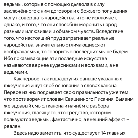
ведьмы, которые с помощью дьявола в силу
заключённого с ним договора и с Божьего попущения
могут совершать чародейства, что не исключает,
однако, и того, что они способны морочить народ
разными иллюзиями и обманом чувств. Вследствие
того, что настоящий труд затрагивает реальные
чародейства, значительно отличающиеся от
воображаемых, то говорить о последних мы не будем.
Ибо показывающие эти последние искусства
называются вернее кудесниками и волхвами, а не
ведьмами.
Как первое, так и два других раньше указанных
лжеучения ищут своё основание в словах канона.
Первое из них подрывает свою правильность уже тем,
что противоречит словам Священного Писания. Выявим
же здравый смысл канона и начнём с разбора
лжеучения, гласящего, что средство, которым
пользуются ведьмы, фантастично, а внешний эффект –
реален.
Здесь надо заметить, что существует 14 главных