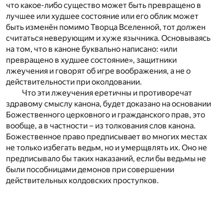
что какое-либо существо может быть превращено в
лучшее или худшее состояние или его облик может
быть изменён помимо Творца Вселенной, тот должен
считаться неверующим и хуже язычника. Основываясь
на том, что в каноне буквально написано: «или
превращено в худшее состояние», защитники
лжеучения и говорят об игре воображения, а не о
действительности при околдовании.
Что эти лжеучения еретичны и противоречат
здравому смыслу канона, будет доказано на основании
Божественного церковного и гражданского прав, это
вообще, а в частности – из толкования слов канона.
Божественное право предписывает во многих местах
не только избегать ведьм, но и умерщвлять их. Оно не
предписывало бы таких наказаний, если бы ведьмы не
были пособницами демонов при совершении
действительных колдовских проступков.