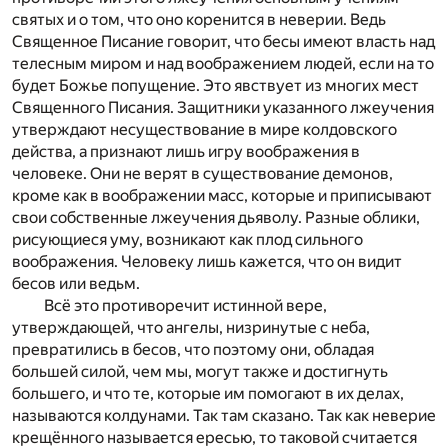
святых и о том, что оно коренится в неверии. Ведь
Священное Писание говорит, что бесы имеют власть над
телесным миром и над воображением людей, если на то
будет Божье попущение. Это явствует из многих мест
Священного Писания. Защитники указанного лжеучения
утверждают несуществование в мире колдовского
действа, а признают лишь игру воображения в
человеке. Они не верят в существование демонов,
кроме как в воображении масс, которые и приписывают
свои собственные лжеучения дьяволу. Разные облики,
рисующиеся уму, возникают как плод сильного
воображения. Человеку лишь кажется, что он видит
бесов или ведьм.
Всё это противоречит истинной вере,
утверждающей, что ангелы, низринутые с неба,
превратились в бесов, что поэтому они, обладая
большей силой, чем мы, могут также и достигнуть
большего, и что те, которые им помогают в их делах,
называются колдунами. Так там сказано. Так как неверие
крещённого называется ересью, то таковой считается