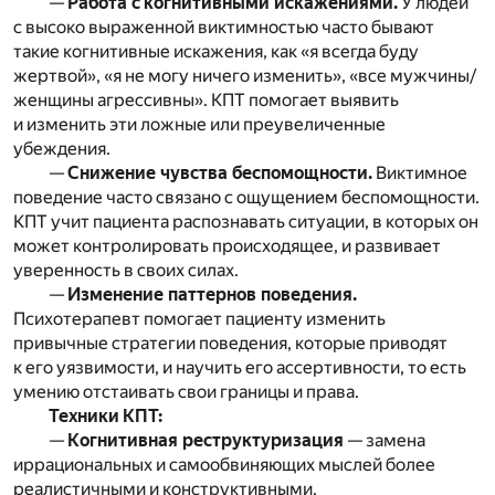
—
Работа с когнитивными искажениями.
У людей
с высоко выраженной виктимностью часто бывают
такие когнитивные искажения, как «я всегда буду
жертвой», «я не могу ничего изменить», «все мужчины/
женщины агрессивны». КПТ помогает выявить
и изменить эти ложные или преувеличенные
убеждения.
—
Снижение чувства беспомощности.
Виктимное
поведение часто связано с ощущением беспомощности.
КПТ учит пациента распознавать ситуации, в которых он
может контролировать происходящее, и развивает
уверенность в своих силах.
—
Изменение паттернов поведения.
Психотерапевт помогает пациенту изменить
привычные стратегии поведения, которые приводят
к его уязвимости, и научить его ассертивности, то есть
умению отстаивать свои границы и права.
Техники КПТ:
—
Когнитивная реструктуризация
— замена
иррациональных и самообвиняющих мыслей более
реалистичными и конструктивными.