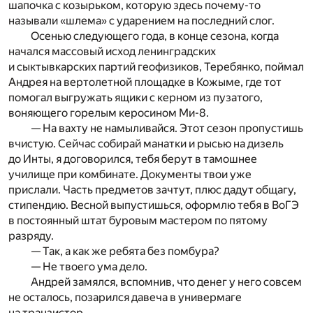
шапочка с козырьком, которую здесь почему-то
называли «шлема» с ударением на последний слог.
Осенью следующего года, в конце сезона, когда
начался массовый исход ленинградских
и сыктывкарских партий геофизиков, Теребянко, поймал
Андрея на вертолетной площадке в Кожыме, где тот
помогал выгружать ящики с керном из пузатого,
воняющего горелым керосином Ми-8.
— На вахту не намыливайся. Этот сезон пропустишь
вчистую. Сейчас собирай манатки и рысью на дизель
до Инты, я договорился, тебя берут в тамошнее
училище при комбинате. Документы твои уже
прислали. Часть предметов зачтут, плюс дадут общагу,
стипендию. Весной выпустишься, оформлю тебя в ВоГЭ
в постоянный штат буровым мастером по пятому
разряду.
— Так, а как же ребята без помбура?
— Не твоего ума дело.
Андрей замялся, вспомнив, что денег у него совсем
не осталось, позарился давеча в универмаге
на транзистор.