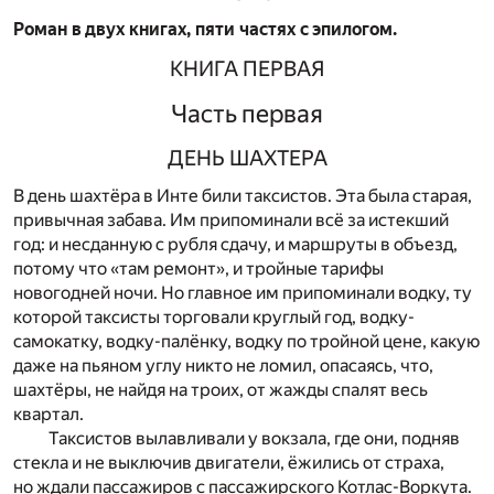
Роман в двух книгах, пяти частях с эпилогом.
КНИГА ПЕРВАЯ
Часть первая
ДЕНЬ ШАХТЕРА
В день шахтёра в Инте били таксистов. Эта была старая,
привычная забава. Им припоминали всё за истекший
год: и несданную с рубля сдачу, и маршруты в объезд,
потому что «там ремонт», и тройные тарифы
новогодней ночи. Но главное им припоминали водку, ту
которой таксисты торговали круглый год, водку-
самокатку, водку-палёнку, водку по тройной цене, какую
даже на пьяном углу никто не ломил, опасаясь, что,
шахтёры, не найдя на троих, от жажды спалят весь
квартал.
Таксистов вылавливали у вокзала, где они, подняв
стекла и не выключив двигатели, ёжились от страха,
но ждали пассажиров с пассажирского Котлас-Воркута.