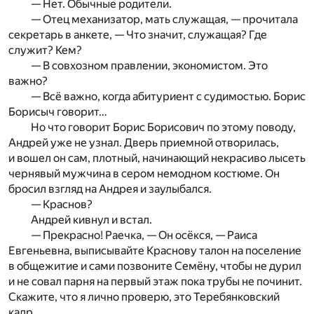
— Нет. Обычные родители.
— Отец механизатор, мать служащая, — прочитала
секретарь в анкете, — Что значит, служащая? Где
служит? Кем?
— В совхозном правлении, экономистом. Это
важно?
— Всё важно, когда абитуриент с судимостью. Борис
Борисыч говорит…
Но что говорит Борис Борисович по этому поводу,
Андрей уже не узнал. Дверь приемной отворилась,
и вошел он сам, плотный, начинающий некрасиво лысеть
чернявый мужчина в сером немодном костюме. Он
бросил взгляд на Андрея и заулыбался.
— Краснов?
Андрей кивнул и встал.
— Прекрасно! Раечка, — Он осёкся, — Раиса
Евгеньевна, выписывайте Краснову талон на поселение
в общежитие и сами позвоните Семёну, чтобы не дурил
и не совал парня на первый этаж пока трубы не починит.
Скажите, что я лично проверю, это Теребянковский
кадр.