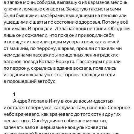
в запахе мочи, собирая, выпавшую из карманов мелочь,
ключи и ломаные сигареты. Зачастую таксисты сами
были бывшими шахтёрами, вышедшими на пенсию или
ушедшими с шахты по состоянию здоровья. Потому всё
понимали. И прощали. И зла на своих не таили. Об одном
лишь они сожалели, что пока они приводили себя
в порядок и шарили среди мусора в поисках ключей
от машины, по перрону, шаркая, прошли с тяжелыми
чемоданами пассажиры прицепных ленинградских
вагонов поезда Котлас-Воркута. Пассажиры прошли
по перрону, скрылись в здание вокзала, появились
из здания вокзала уже со стороны площади и сели
в подошедший автобус.
1
Андрей попал в Инту в конце восьмидесятых
и остался теперь уже, как думал сам, навечно. Северное
небо врачевало, как врачевало до того сотни других
несчастных. Оно буднично собирало молитвы,
запечатывало в шершавые наощупь конверты
из крафтовой бумаги и отправляло дальше туда, где