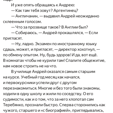
И уже опять обращаясь к Андрею:
— Как там тебя зовут? Аргентинец?
— Англичанин, — выдавил Андрей неожиданно
склеенным голосом.
— Что за прозвище такое? В Англии был?
— Собираюсь, — Андрей прокашлялся, — Если
пригласят.
— Ну, ладно. Экзамен по иностранному языку
сдашь, может, и пригласят, — директор хохотнул, —
по обмену опытом. Ну, будь здоров! И да, вот ещё.
В комнатах чтобы не курили там! Спалите общежитие,
нам новое строить не на что.
В училище Андрей оказался самым старшим
на курсе. Учебный год месяц как начался,
и первокурсники успели друг с другом
перезнакомиться. Многие и без того были знакомы,
ходили в одну школу и жили по соседству. О его
судимости, как и о том, что за него хлопотал сам
Теребянко, прознали быстро. Сперва сторонились как
чужого, старшего и «с биографией», приглядывались,