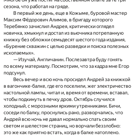
сезона, что работал на гряде.
В первый же день, еще в Кожыме, буровой мастер
Максим Фёдорович Алимов, в бригаду которого
Теребянко зачислил Андрея, критически оглядел
новичка, хмыкнул и достал из вьючника потрепанную
книжку без обложки семьдесят шестого года издания,
«Бурение скважин с целью разведки и поиска полезных
ископаемых».
— Изучай, Англичанин. Послезавтра буду гонять
по всему материалу. Посмотрим, что за кадра мне Егор
подсунул.
Весь вечер и всю ночь просидел Андрей за книжкой
в вагончике-балке, где его поселили, жег электричество
настольной лампы, читал и, время от времени, вставал,
чтобы подкинуть в печку дров. Октябрь случился
холодный, с морозными яркими утренниками. Бичи,
соседи по балку, проснулись рано, разворчались, что
Андрей всю ночь не давал нормально спать своим
светом и шелестом страниц, но ворчали беззлобно:
это же как приятно встать, когда в балке натоплено.