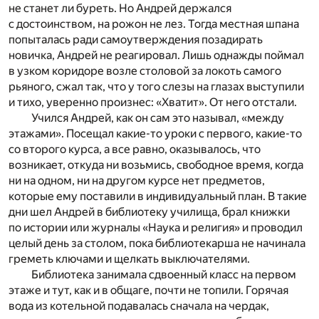
не станет ли буреть. Но Андрей держался
с достоинством, на рожон не лез. Тогда местная шпана
попыталась ради самоутверждения позадирать
новичка, Андрей не реагировал. Лишь однажды поймал
в узком коридоре возле столовой за локоть самого
рьяного, сжал так, что у того слезы на глазах выступили
и тихо, уверенно произнес: «Хватит». От него отстали.
Учился Андрей, как он сам это называл, «между
этажами». Посещал какие-то уроки с первого, какие-то
со второго курса, а все равно, оказывалось, что
возникает, откуда ни возьмись, свободное время, когда
ни на одном, ни на другом курсе нет предметов,
которые ему поставили в индивидуальный план. В такие
дни шел Андрей в библиотеку училища, брал книжки
по истории или журналы «Наука и религия» и проводил
целый день за столом, пока библиотекарша не начинала
греметь ключами и щелкать выключателями.
Библиотека занимала сдвоенный класс на первом
этаже и тут, как и в общаге, почти не топили. Горячая
вода из котельной подавалась сначала на чердак,