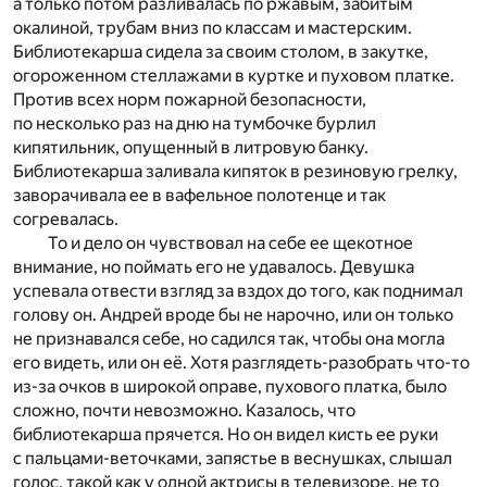
а только потом разливалась по ржавым, забитым
окалиной, трубам вниз по классам и мастерским.
Библиотекарша сидела за своим столом, в закутке,
огороженном стеллажами в куртке и пуховом платке.
Против всех норм пожарной безопасности,
по несколько раз на дню на тумбочке бурлил
кипятильник, опущенный в литровую банку.
Библиотекарша заливала кипяток в резиновую грелку,
заворачивала ее в вафельное полотенце и так
согревалась.
То и дело он чувствовал на себе ее щекотное
внимание, но поймать его не удавалось. Девушка
успевала отвести взгляд за вздох до того, как поднимал
голову он. Андрей вроде бы не нарочно, или он только
не признавался себе, но садился так, чтобы она могла
его видеть, или он её. Хотя разглядеть-разобрать что-то
из-за очков в широкой оправе, пухового платка, было
сложно, почти невозможно. Казалось, что
библиотекарша прячется. Но он видел кисть ее руки
с пальцами-веточками, запястье в веснушках, слышал
голос, такой как у одной актрисы в телевизоре, не то