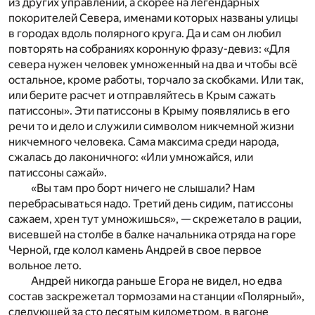
из других управлений, а скорее на легендарных
покорителей Севера, именами которых названы улицы
в городах вдоль полярного круга. Да и сам он любил
повторять на собраниях коронную фразу-девиз: «Для
севера нужен человек умноженный на два и чтобы всё
остальное, кроме работы, торчало за скобками. Или так,
или берите расчет и отправляйтесь в Крым сажать
патиссоны». Эти патиссоны в Крыму появлялись в его
речи то и дело и служили символом никчемной жизни
никчемного человека. Сама максима среди народа,
сжалась до лаконичного: «Или умножайся, или
патиссоны сажай».
«Вы там про борт ничего не слышали? Нам
перебрасываться надо. Третий день сидим, патиссоны
сажаем, хрен тут умножишься», — скрежетало в рации,
висевшей на столбе в балке начальника отряда на горе
Черной, где колол камень Андрей в свое первое
вольное лето.
Андрей никогда раньше Егора не видел, но едва
состав заскрежетал тормозами на станции «Полярный»,
следующей за сто десятым километром, в вагоне