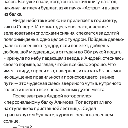
часов. Все уже спали, когда он отложил книгу на стол,
накинул на плечи бушлат, взял пачку «Астры» и вышел
из балка.
Нигде небо так крепко не прилипает к горизонту,
как на Севере. И только здесь оно, расцвеченное
зеленоватыми сполохами сияния, спекается за долгий
полярный день в одно целое с тундрой. Пойдешь далеко-
далеко в осеннюю тундру, если повезет, дойдешь
до большой медведицы, а оттуда и до Оби рукой подать.
Чиркнула по небу падающая звезда, и Андрей, стесняясь
своего порыва, загадал, чтобы все было хорошо. Что
имел в виду, спроси его, наверное, и сказать бы не смог,
но ощущение правильности происходящего, знание
пути — это чудесная смесь звериного чутья, нутряного
голоса и шёпота всех неназванных духов места.
После завтрака Андрей поторопился
к персональному балку Алимова. Тот встретил его
на ступеньках приставной лестницы. Сидел
в распахнутом бушлате, курил и грелся на осеннем
солнце.
— Готов?