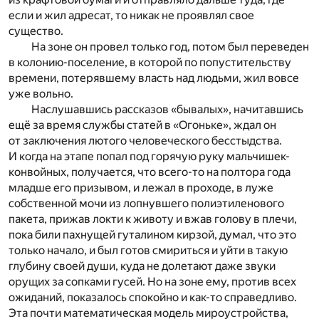
если и жил адресат, то никак не проявлял свое
существо.
На зоне он провел только год, потом был переведен
в колонию-поселение, в которой по попустительству
времени, потерявшему власть над людьми, жил вовсе
уже вольно.
Наслушавшись рассказов «бывалых», начитавшись
ещё за время службы статей в «Огоньке», ждал он
от заключения лютого человеческого бесстыдства.
И когда на этапе попал под горячую руку мальчишек-
конвойных, получается, что всего-то на полтора года
младше его призывом, и лежал в проходе, в луже
собственной мочи из лопнувшего полиэтиленового
пакета, прижав локти к животу и вжав голову в плечи,
пока били пахнущей гуталином кирзой, думал, что это
только начало, и был готов смириться и уйти в такую
глубину своей души, куда не долетают даже звуки
орущих за сопками гусей. Но на зоне ему, против всех
ожиданий, показалось спокойно и как-то справедливо.
Эта почти математическая модель мироустройства,