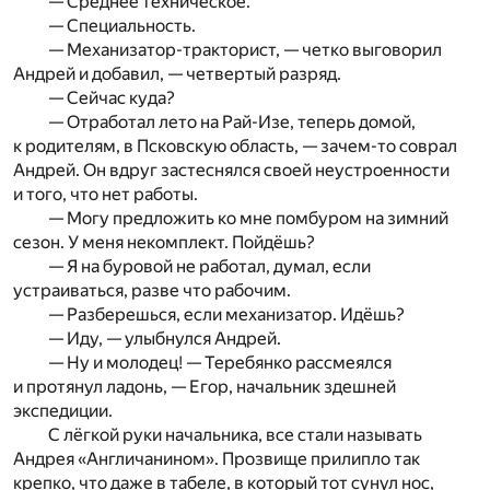
— Среднее техническое.
— Специальность.
— Механизатор-тракторист, — четко выговорил
Андрей и добавил, — четвертый разряд.
— Сейчас куда?
— Отработал лето на Рай-Изе, теперь домой,
к родителям, в Псковскую область, — зачем-то соврал
Андрей. Он вдруг застеснялся своей неустроенности
и того, что нет работы.
— Могу предложить ко мне помбуром на зимний
сезон. У меня некомплект. Пойдёшь?
— Я на буровой не работал, думал, если
устраиваться, разве что рабочим.
— Разберешься, если механизатор. Идёшь?
— Иду, — улыбнулся Андрей.
— Ну и молодец! — Теребянко рассмеялся
и протянул ладонь, — Егор, начальник здешней
экспедиции.
С лёгкой руки начальника, все стали называть
Андрея «Англичанином». Прозвище прилипло так
крепко, что даже в табеле, в который тот сунул нос,