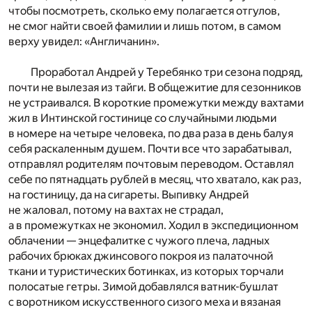
чтобы посмотреть, сколько ему полагается отгулов,
не смог найти своей фамилии и лишь потом, в самом
верху увидел: «Англичанин».
Проработал Андрей у Теребянко три сезона подряд,
почти не вылезая из тайги. В общежитие для сезонников
не устраивался. В короткие промежутки между вахтами
жил в Интинской гостинице со случайными людьми
в номере на четыре человека, по два раза в день балуя
себя раскаленным душем. Почти все что зарабатывал,
отправлял родителям почтовым переводом. Оставлял
себе по пятнадцать рублей в месяц, что хватало, как раз,
на гостиницу, да на сигареты. Выпивку Андрей
не жаловал, потому на вахтах не страдал,
а в промежутках не экономил. Ходил в экспедиционном
облачении — энцефалитке с чужого плеча, ладных
рабочих брюках джинсового покроя из палаточной
ткани и туристических ботинках, из которых торчали
полосатые гетры. Зимой добавлялся ватник-бушлат
с воротником искусственного сизого меха и вязаная