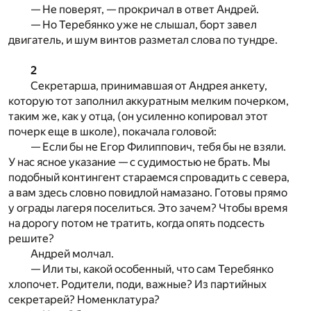
— Не поверят, — прокричал в ответ Андрей.
— Но Теребянко уже не слышал, борт завел
двигатель, и шум винтов разметал слова по тундре.
2
Секретарша, принимавшая от Андрея анкету,
которую тот заполнил аккуратным мелким почерком,
таким же, как у отца, (он усиленно копировал этот
почерк еще в школе), покачала головой:
— Если бы не Егор Филиппович, тебя бы не взяли.
У нас ясное указание — с судимостью не брать. Мы
подобный контингент стараемся спровадить с севера,
а вам здесь словно повидлой намазано. Готовы прямо
у ограды лагеря поселиться. Это зачем? Чтобы время
на дорогу потом не тратить, когда опять подсесть
решите?
Андрей молчал.
— Или ты, какой особенный, что сам Теребянко
хлопочет. Родители, поди, важные? Из партийных
секретарей? Номенклатура?