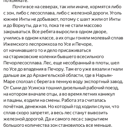
по комнате.
Почти все на северах, так или иначе, кормятся либо
с зон, либо с лесосплава, либо с железной дороги. Уголь
южнее Инты не добывают, потому с шахт жили от Инты
и до Воркуты, да и то, пока те не стали массово
закрываться. Все ребята выросли в одном дворе,
учились в одном классе, а их отцы гоняли молевый сплав
Ижемского леспромхоза по Усе и Печоре,
от начинавшего то и дело присаживаться
на стариковские коленки бывшего всесильного
Печорлесосплава. Лес, еще несобранный в плоты, шел
по Усе до впадения в Печору. Там его уже вязали и гнали
дальше аж до Архангельской области, где в Нарьян-
Маре сползал с берега в пенную воду экспортный завод.
От Сыни до Усинска тошнил дизельный рабочий поезд,
на котором вначале отцы, а во время летних каникул
и пацаны, ездили на смены. Работа эта считалась
почётная, денежная. Но который год ходили слухи, что
сплав скоро запретят, а весь лес станут вывозить
железной дорогой. Да и самого леса с закрытием
большого количества зон становилось все меньше.