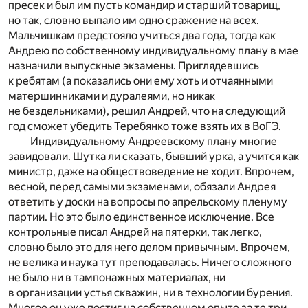
пресек и был им пусть командир и старший товарищ,
но так, словно выпало им одно сражение на всех.
Мальчишкам предстояло учиться два года, тогда как
Андрею по собственному индивидуальному плану в мае
назначили выпускные экзамены. Приглядевшись
к ребятам (а показались они ему хоть и отчаянными
матершинниками и дуралеями, но никак
не бездельниками), решил Андрей, что на следующий
год сможет убедить Теребянко тоже взять их в ВоГЭ.
Индивидуальному Андреевскому плану многие
завидовали. Шутка ли сказать, бывший урка, а учится как
министр, даже на обществоведение не ходит. Впрочем,
весной, перед самыми экзаменами, обязали Андрея
ответить у доски на вопросы по апрельскому пленуму
партии. Но это было единственное исключение. Все
контрольные писал Андрей на пятерки, так легко,
словно было это для него делом привычным. Впрочем,
не велика и наука тут преподавалась. Ничего сложного
не было ни в тампонажных материалах, ни
в организации устья скважин, ни в технологии бурения.
Многое он уже постиг на собственном опыте за те три