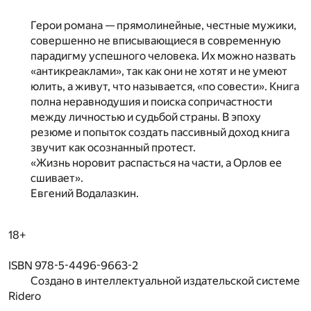
Герои романа — прямолинейные, честные мужики,
совершенно не вписывающиеся в современную
парадигму успешного человека. Их можно назвать
«антикреаклами», так как они не хотят и не умеют
юлить, а живут, что называется, «по совести». Книга
полна неравнодушия и поиска сопричастности
между личностью и судьбой страны. В эпоху
резюме и попыток создать пассивный доход книга
звучит как осознанный протест.
«Жизнь норовит распасться на части, а Орлов ее
сшивает».
Евгений Водалазкин.
18+
ISBN 978-5-4496-9663-2
Создано в интеллектуальной издательской системе
Ridero