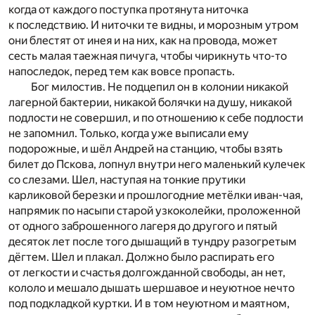
когда от каждого поступка протянута ниточка
к последствию. И ниточки те видны, и морозным утром
они блестят от инея и на них, как на провода, может
сесть малая таежная пичуга, чтобы чирикнуть что-то
напоследок, перед тем как вовсе пропасть.
Бог милостив. Не подцепил он в колонии никакой
лагерной бактерии, никакой болячки на душу, никакой
подлости не совершил, и по отношению к себе подлости
не запомнил. Только, когда уже выписали ему
подорожные, и шёл Андрей на станцию, чтобы взять
билет до Пскова, лопнул внутри него маленький кулечек
со слезами. Шел, наступая на тонкие прутики
карликовой березки и прошлогодние метёлки иван-чая,
напрямик по насыпи старой узкоколейки, проложенной
от одного заброшенного лагеря до другого и пятый
десяток лет после того дышащий в тундру разогретым
дёгтем. Шел и плакал. Должно было распирать его
от легкости и счастья долгожданной свободы, ан нет,
кололо и мешало дышать шершавое и неуютное нечто
под подкладкой куртки. И в том неуютном и маятном,