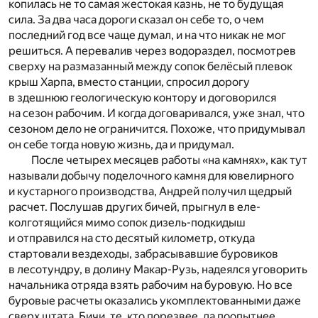
копилась не то самая жестокая казнь, не то будущая
сила. За два часа дороги сказал он себе то, о чем
последний год все чаще думал, и на что никак не мог
решиться. А перевалив через водораздел, посмотрев
сверху на размазанный между сопок белёсый плевок
крыш Харпа, вместо станции, спросил дорогу
в здешнюю геологическую контору и договорился
на сезон рабочим. И когда договаривался, уже знал, что
сезоном дело не ограничится. Похоже, что придумывал
он себе тогда новую жизнь, да и придумал.
После четырех месяцев работы «на камнях», как тут
называли добычу поделочного камня для ювелирного
и кустарного производства, Андрей получил щедрый
расчет. Послушав других бичей, прыгнул в еле-
колготящийся мимо сопок дизель-подкидыш
и отправился на сто десятый километр, откуда
стартовали вездеходы, забрасывавшие буровиков
в лесотундру, в долину Макар-Рузь, надеялся уговорить
начальника отряда взять рабочим на буровую. Но все
буровые расчеты оказались укомплектованными даже
сверх штата. Бичи, те, кто порезвее, да поопытнее,