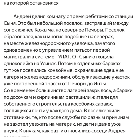
на которой остановился.
Андрей делил комнату с тремя ребятами со станции
Сыня. Это был небольшой поселок, застрявший между
сопок южнее Кожыма, но севернее Печоры. Поселок
образовался, как и многие подобные на северах,
на месте железнодорожного узелочка, зачатого
одновременно с управлением пятьсот первой
магистрали в системе ГУЛАГ. От Сыни отходила
одноколейка на Усинск. Потом в отдельных бараках
тут же поселились конвойные, охранявшие здешние
лагеря и железнодорожники, обслуживающие участок
уже построенной трассы от Печоры до Инты.
Со временем большинство лагерей закрылось, а бараки
по досочкам и кирпичикам растащили жители для
собственного строительства кособоких сараюх,
толпящихся почти у каждого дома. В поселке жили
отставники, те, кто после службы по разным причинам
не захотел уезжать на материк, их дети и даже уже
внуки. К внукам, как раз, и относились соседи Андрея