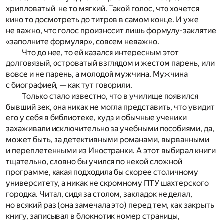
хрипловатый, не то мягкий. Такой голос, что хочется
кино то досмотреть до титров в самом конце. И уже
не важно, что голос произносит лишь формулу-заклятие
«заполните формуляр», совсем неважно.
Что до нее, то ей казался интересным этот
долговязый, островатый взглядом и жестом парень, или
вовсе и не парень, а молодой мужчина. Мужчина
с биографией, — как тут говорили.
Только стало известно, что в училище появился
бывший зек, она никак не могла представить, что увидит
его у себя в библиотеке, куда и обычные ученики
захаживали исключительно за учебными пособиями, да,
может быть, за детективными романами, вырванными
и переплетенными из Иностранки. А этот выбирал книги
тщательно, словно бы учился по некой сложной
программе, какая подходила бы скорее столичному
университету, а никак не скромному ПТУ шахтерского
городка. Читал, сидя за столом, закладок не делал,
но всякий раз (она замечала это) перед тем, как закрыть
книгу, записывал в блокнотик номер страницы,