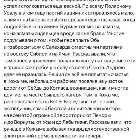
успели столковаться еще весной. По всему Полярному
Уралу в этом году партий на зимник отправлялось мало,
а лимит на буровые работы срезали еще год назад, когда
Андрей был «на химии». Бурили только на алмазы,
но на алмазы сидельцев вроде как не брали. Многие
подумывали о том, чтобы переплыть Обь
и «заброситься» с Салехарда с местными партиями
по востоку Сибири и на Ямал. Рассказывали, что
тамошнее управление получило квоту на сгущение сети
и привлекает рабочую силу со всего Союза. Андрею
идея не нравилась. Решил он всё же попытать счастья
в Кожыме, небольшом рабочем поселке на участке
дороги от Сейды до Котласа, возникшем, как и многие
другие, на месте бывшего лагеря. Там, в Кожыме,
располагалась база ВоГЭ, Воркутинской горной
экспедиции, самой богатой и влиятельной конторы
на всей этой огромной территории от Печоры
и до Воркуты, от Усы и до Лабытнанг. Рассказывали, что
раньше в Кожыме добывали кварц для отечественной
электронной промышленности, но теперь