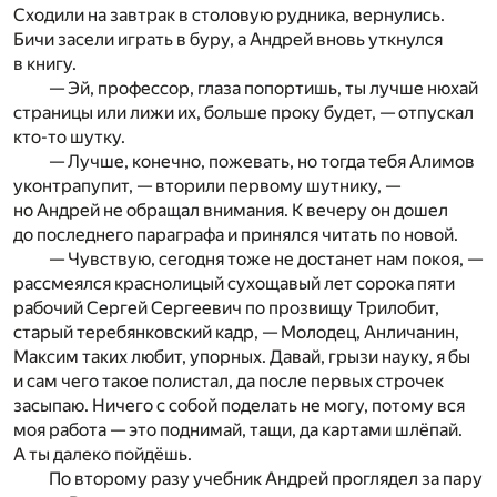
Сходили на завтрак в столовую рудника, вернулись.
Бичи засели играть в буру, а Андрей вновь уткнулся
в книгу.
— Эй, профессор, глаза попортишь, ты лучше нюхай
страницы или лижи их, больше проку будет, — отпускал
кто-то шутку.
— Лучше, конечно, пожевать, но тогда тебя Алимов
уконтрапупит, — вторили первому шутнику, —
но Андрей не обращал внимания. К вечеру он дошел
до последнего параграфа и принялся читать по новой.
— Чувствую, сегодня тоже не достанет нам покоя, —
рассмеялся краснолицый сухощавый лет сорока пяти
рабочий Сергей Сергеевич по прозвищу Трилобит,
старый теребянковский кадр, — Молодец, Анличанин,
Максим таких любит, упорных. Давай, грызи науку, я бы
и сам чего такое полистал, да после первых строчек
засыпаю. Ничего с собой поделать не могу, потому вся
моя работа — это поднимай, тащи, да картами шлёпай.
А ты далеко пойдёшь.
По второму разу учебник Андрей проглядел за пару