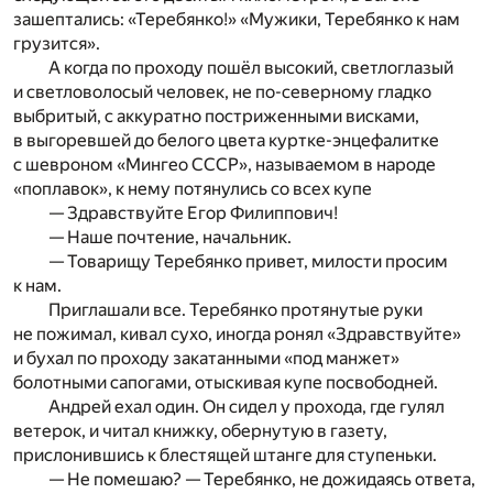
зашептались: «Теребянко!» «Мужики, Теребянко к нам
грузится».
А когда по проходу пошёл высокий, светлоглазый
и светловолосый человек, не по-северному гладко
выбритый, с аккуратно постриженными висками,
в выгоревшей до белого цвета куртке-энцефалитке
с шевроном «Мингео СССР», называемом в народе
«поплавок», к нему потянулись со всех купе
— Здравствуйте Егор Филиппович!
— Наше почтение, начальник.
— Товарищу Теребянко привет, милости просим
к нам.
Приглашали все. Теребянко протянутые руки
не пожимал, кивал сухо, иногда ронял «Здравствуйте»
и бухал по проходу закатанными «под манжет»
болотными сапогами, отыскивая купе посвободней.
Андрей ехал один. Он сидел у прохода, где гулял
ветерок, и читал книжку, обернутую в газету,
прислонившись к блестящей штанге для ступеньки.
— Не помешаю? — Теребянко, не дожидаясь ответа,