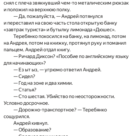
снял с плеча звякнувший чем-то металическим рюкзак
и положил на верхнюю полку.
— Да, пожалуйста, — Андрей потянулся
и переставил на свою часть стола открытую банку
«завтрак туриста» и бутылку лимонада «Дюшес».
Теребянко покосился на банку, на лимонад, потом
на Андрея, потом на книжку, протянул руку и поманил
пальцем. Андрей отдал книгу.
— Ричард Диксон? «Пособие по английскому языку
для начинающих»?
— Ез ыт ыз, — угрюмо ответил Андрей.
— Сидел?
— Год на зоне и два химии.
— Статья?
— Сто шестая. Убийство по неосторожности.
Условно досрочное.
— Дорожно-транспортное? — Теребянко
сощурился.
Андрей кивнул.
— Образование?