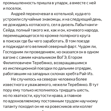
промышленность пришла в упадок, а вместе с ней
и поселок.
Андрей переночевал в котельной, куда его
устроили случайные знакомцы, и на следующий день,
не дожидаясь котлаского, сел в дизель Лабытнанги-
Сейда, полный такого же, как и он, кочевого народа,
перемещающегося по кромке полярного круга
в поисках где бы чего заработать. В том поезде
и поджидал его великий северный фарт. Чудом ли,
Господним ли проведением, но оказался он в одном
вагоне с самим начальником ВоГЭ, Егором
Филипповичем Теребянко, возвращавшимся
из инспекционной поездки по дальним отрядам,
работавшим на западных склонах хребта Рай-Из.
Не случилось на северах человека более
известного и уважаемого, нежели Теребянко. В тут
пору ему только исполнилось тридцать шесть,
но по хваткости, крутости нрава, а главное
по вдохновляемому постоянным трудом научному
таланту походил он не на ровесников или коллег