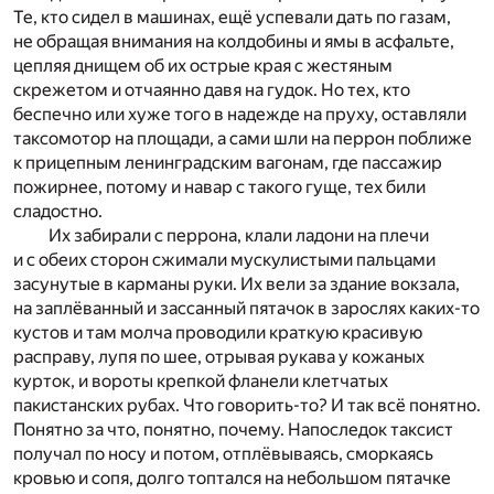
Те, кто сидел в машинах, ещё успевали дать по газам,
не обращая внимания на колдобины и ямы в асфальте,
цепляя днищем об их острые края с жестяным
скрежетом и отчаянно давя на гудок. Но тех, кто
беспечно или хуже того в надежде на пруху, оставляли
таксомотор на площади, а сами шли на перрон поближе
к прицепным ленинградским вагонам, где пассажир
пожирнее, потому и навар с такого гуще, тех били
сладостно.
Их забирали с перрона, клали ладони на плечи
и с обеих сторон сжимали мускулистыми пальцами
засунутые в карманы руки. Их вели за здание вокзала,
на заплёванный и зассанный пятачок в зарослях каких-то
кустов и там молча проводили краткую красивую
расправу, лупя по шее, отрывая рукава у кожаных
курток, и вороты крепкой фланели клетчатых
пакистанских рубах. Что говорить-то? И так всё понятно.
Понятно за что, понятно, почему. Напоследок таксист
получал по носу и потом, отплёвываясь, сморкаясь
кровью и сопя, долго топтался на небольшом пятачке