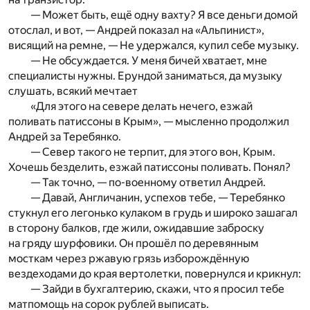
— Может быть, ещё одну вахту? Я все деньги домой
отослал, и вот, — Андрей показал на «Альпинист»,
висящий на ремне, — Не удержался, купил себе музыку.
— Не обсуждается. У меня бичей хватает, мне
специалисты нужны. Ерундой заниматься, да музыку
слушать, всякий мечтает
«Для этого на севере делать нечего, езжай
поливать патиссоны в Крым», — мысленно продолжил
Андрей за Теребянко.
— Север такого не терпит, для этого вон, Крым.
Хочешь безделить, езжай патиссоны поливать. Понял?
— Так точно, — по-военному ответил Андрей.
— Давай, Англичанин, успехов тебе, — Теребянко
стукнул его легонько кулаком в грудь и широко зашагал
в сторону балков, где жили, ожидавшие заброску
на гряду шурфовики. Он прошёл по деревянным
мосткам через ржавую грязь изборождённую
вездеходами до края вертолетки, повернулся и крикнул:
— Зайди в бухгалтерию, скажи, что я просил тебе
матпомощь на сорок рублей выписать.