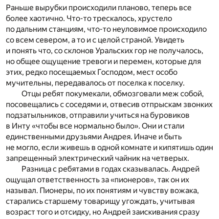
Раньше вырубки происходили планово, теперь все
более хаотично. Что-то трескалось, хрустело
по дальним станциям, что-то неуловимое происходило
со всем севером, а то и с целой страной. Увидеть
и понять что, со склонов Уральских гор не получалось,
но общее ощущение тревоги и перемен, которые для
этих, редко посещаемых Господом, мест особо
мучительны, передавалось от поселка к поселку.
Отцы ребят покумекали, обмозговали меж собой,
посовещались с соседями и, отвесив отпрыскам звонких
подзатыльников, отправили учиться на буровиков
в Инту «чтобы все нормально было». Они и стали
единственными друзьями Андрея. Иначе и быть
не могло, если живешь в одной комнате и кипятишь один
запрещенный электрический чайник на четверых.
Разница с ребятами в годах сказывалась. Андрей
ощущал ответственность за «пионеров», так он их
называл. Пионеры, по их понятиям и чувству вожака,
старались старшему товарищу угождать, учитывая
возраст того и отсидку, но Андрей заискивания сразу