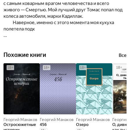
с самым коварным врагом человечества и всего
живого — Смертью. Мой лучший друг Томас попал под
колеса автомобиля, марки Кадиллак.
Наверное, именно с этого момента моя кукуха
полетела подк
...
Похожие книги
Все
Георгий Манаков
Георгий Манаков
Георгий Манаков
Георгий
Остросюжетные
456
Озеро
О, дивны
истории
как ты ж