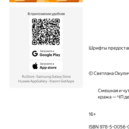
В приложении удобнее
Шрифты предоста
© Светлана Окули
RuStore
·
Samsung Galaxy Store
Huawei AppGallery
·
Xiaomi GetApps
Смешная и чу
кража — ЧП де
16+
ISBN 978-5-0056-