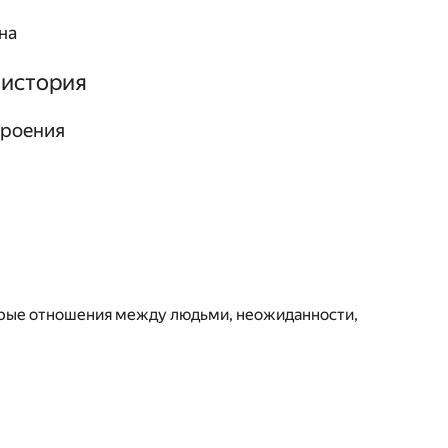
на
 история
троения
брые отношения между людьми, неожиданности,